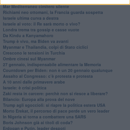
Biden nuovo alleato armeno contro la Turchia
Mar Mediterraneo cimitero silente
Richiami neo ottomani, la Francia guarda sospetta
Israele ultima curva a destra
Israele al voto: il Re sarà morto o vivo?
Londra trema tra gossip e casse vuote
Da Kindu a Kanyamahoro
Trump è vivo, ma Biden va avanti
Myanmar e Thailandia, colpi di Stato ciclici
Crescono le tensioni in Turchia
Ombre cinesi sul Myanmar
27 gennaio, indispensabile alimentare la Memoria
Countdown per Biden: non è un 20 gennaio qualunque
Assalto al Congresso: c’è protesta e protesta
A 10 anni dalle primavere arabe
Israele: è crisi politica
Zaki resta in carcere: perchè non si riesce a liberare?
Bilancio: Europa alla prova del nove
Trump agli sgoccioli: si riapre la politica estera USA
Morto Erekat, il percorso di pace perde un vero leader
In Nigeria si torna a combattere una SARS
Boris Johnson già ai titoli di coda?
Erdogan e Putin, leader despoti