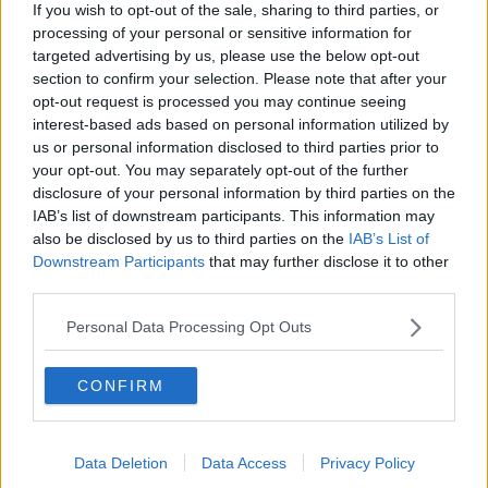
Natale da incubo per Boris Johnson
If you wish to opt-out of the sale, sharing to third parties, or
La questione Ucraina
processing of your personal or sensitive information for
Cipro, un ponte dove si mischiano le culture
targeted advertising by us, please use the below opt-out
Una vigilia di Natale per un nuovo Rais
section to confirm your selection. Please note that after your
La questione israelo-palestinese ignorata dal G20
opt-out request is processed you may continue seeing
Erdogan continua a sfidare l'Occidente
interest-based ads based on personal information utilized by
Libano, collasso economico e guerra civile
us or personal information disclosed to third parties prior to
Johnson, da Trump a Biden alla Brexit
your opt-out. You may separately opt-out of the further
L'AUKUS e il Quad
disclosure of your personal information by third parties on the
Biden, primo presidente USA non in guerra
IAB’s list of downstream participants. This information may
Papa Bergoglio vedrà Viktor Orbán
also be disclosed by us to third parties on the
IAB’s List of
Bennet, un giorno in attesa di Biden
Downstream Participants
that may further disclose it to other
Il ritorno dei talebani
third parties.
​La lenta agonia del Libano
Sudafrica, è allarme alimentare
Personal Data Processing Opt Outs
Usa di nuovo al centro della geopolitica internazionale
L’appuntamento di Israele con il cambiamento
La farsa delle elezioni in Siria
CONFIRM
In Medioriente non ci sono favole, solo realtà
Biden chiama ma Netanyahu non risponde
Niente di nuovo in Medioriente
Data Deletion
Data Access
Privacy Policy
La forza di Boris Johnson