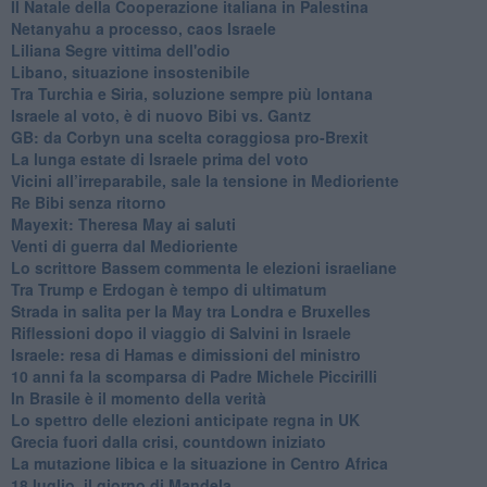
Il Natale della Cooperazione italiana in Palestina
Netanyahu a processo, caos Israele
Liliana Segre vittima dell'odio
Libano, situazione insostenibile
Tra Turchia e Siria, soluzione sempre più lontana
Israele al voto, è di nuovo Bibi vs. Gantz
GB: da Corbyn una scelta coraggiosa pro-Brexit
La lunga estate di Israele prima del voto
Vicini all’irreparabile, sale la tensione in Medioriente
Re Bibi senza ritorno
Mayexit: Theresa May ai saluti
Venti di guerra dal Medioriente
Lo scrittore Bassem commenta le elezioni israeliane
Tra Trump e Erdogan è tempo di ultimatum
Strada in salita per la May tra Londra e Bruxelles
Riflessioni dopo il viaggio di Salvini in Israele
Israele: resa di Hamas e dimissioni del ministro
10 anni fa la scomparsa di Padre Michele Piccirilli
In Brasile è il momento della verità
Lo spettro delle elezioni anticipate regna in UK
Grecia fuori dalla crisi, countdown iniziato
La mutazione libica e la situazione in Centro Africa
18 luglio, il giorno di Mandela