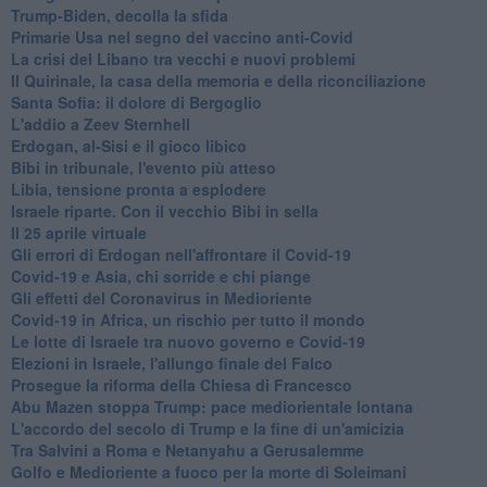
Trump-Biden, decolla la sfida
Primarie Usa nel segno del vaccino anti-Covid
La crisi del Libano tra vecchi e nuovi problemi
Il Quirinale, la casa della memoria e della riconciliazione
Santa Sofia: il dolore di Bergoglio
L'addio a ​Zeev Sternhell
Erdogan, al-Sisi e il gioco libico
Bibi in tribunale, l'evento più atteso
Libia, tensione pronta a esplodere
Israele riparte. Con il vecchio Bibi in sella
Il 25 aprile virtuale
Gli errori di Erdogan nell'affrontare il Covid-19
Covid-19 e Asia, chi sorride e chi piange
Gli effetti del Coronavirus in Medioriente
Covid-19 in Africa, un rischio per tutto il mondo
Le lotte di Israele tra nuovo governo e Covid-19
Elezioni in Israele, l'allungo finale del Falco
Prosegue la riforma della Chiesa di Francesco
Abu Mazen stoppa Trump: pace mediorientale lontana
L'accordo del secolo di Trump e la fine di un'amicizia
Tra Salvini a Roma e Netanyahu a Gerusalemme
Golfo e Medioriente a fuoco per la morte di Soleimani