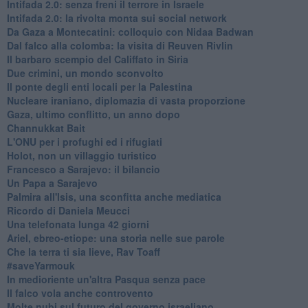
Intifada 2.0: senza freni il terrore in Israele
Intifada 2.0: la rivolta monta sui social network
Da Gaza a Montecatini: colloquio con Nidaa Badwan
Dal falco alla colomba: la visita di Reuven Rivlin
Il barbaro scempio del Califfato in Siria
Due crimini, un mondo sconvolto
Il ponte degli enti locali per la Palestina
Nucleare iraniano, diplomazia di vasta proporzione
Gaza, ultimo conflitto, un anno dopo
Channukkat Bait
L'ONU per i profughi ed i rifugiati
Holot, non un villaggio turistico
Francesco a Sarajevo: il bilancio
Un Papa a Sarajevo
Palmira all'Isis, una sconfitta anche mediatica
Ricordo di Daniela Meucci
​Una telefonata lunga 42 giorni
​Ariel, ebreo-etiope: una storia nelle sue parole
Che la terra ti sia lieve, Rav Toaff
​#saveYarmouk
​In medioriente un'altra Pasqua senza pace
​Il falco vola anche controvento
Molte nubi sul futuro del governo israeliano