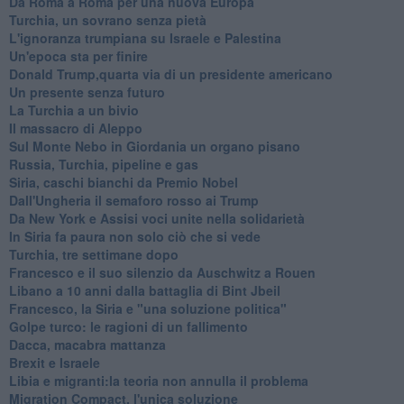
Da Roma a Roma per una nuova Europa
Turchia, un sovrano senza pietà
L'ignoranza trumpiana su Israele e Palestina
Un'epoca sta per finire
Donald Trump,quarta via di un presidente americano
Un presente senza futuro
La Turchia a un bivio
Il massacro di Aleppo
Sul Monte Nebo in Giordania un organo pisano
Russia, Turchia, pipeline e gas
Siria, caschi bianchi da Premio Nobel
Dall'Ungheria il semaforo rosso ai Trump
Da New York e Assisi voci unite nella solidarietà
In Siria fa paura non solo ciò che si vede
Turchia, tre settimane dopo
Francesco e il suo silenzio da Auschwitz a Rouen
Libano a 10 anni dalla battaglia di Bint Jbeil
Francesco, la Siria e "una soluzione politica"
Golpe turco: le ragioni di un fallimento
Dacca, macabra mattanza
Brexit e Israele
Libia e migranti:la teoria non annulla il problema
Migration Compact, l'unica soluzione