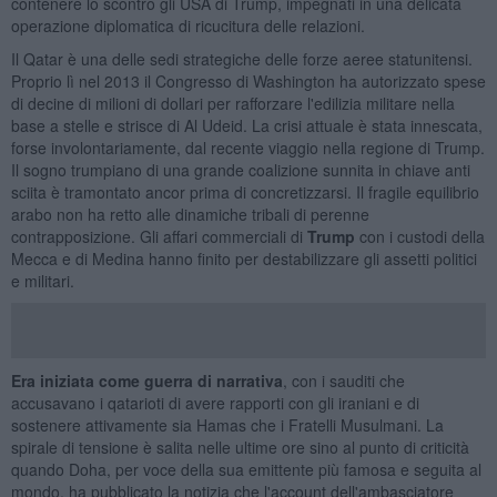
contenere lo scontro gli USA di Trump, impegnati in una delicata
operazione diplomatica di ricucitura delle relazioni.
Il Qatar è una delle sedi strategiche delle forze aeree statunitensi.
Proprio lì nel 2013 il Congresso di Washington ha autorizzato spese
di decine di milioni di dollari per rafforzare l'edilizia militare nella
base a stelle e strisce di Al Udeid. La crisi attuale è stata innescata,
forse involontariamente, dal recente viaggio nella regione di Trump.
Il sogno trumpiano di una grande coalizione sunnita in chiave anti
sciita è tramontato ancor prima di concretizzarsi. Il fragile equilibrio
arabo non ha retto alle dinamiche tribali di perenne
contrapposizione. Gli affari commerciali di
Trump
con i custodi della
Mecca e di Medina hanno finito per destabilizzare gli assetti politici
e militari.
Era iniziata come guerra di narrativa
, con i sauditi che
accusavano i qatarioti di avere rapporti con gli iraniani e di
sostenere attivamente sia Hamas che i Fratelli Musulmani. La
spirale di tensione è salita nelle ultime ore sino al punto di criticità
quando Doha, per voce della sua emittente più famosa e seguita al
mondo, ha pubblicato la notizia che l'account dell'ambasciatore