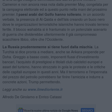
Cameron e non ancora resa nota dalla premier May, congelata per
la campagna elettorale ed a questo punto nella mani del prossimo
premier.
I paesi arabi del Golfo hanno tollerato
, in un accordo
verbale, la presenza di Al-Qaida e dell'Isis creando un buco nero
dove le organizzazioni terroristiche islamiche hanno trovato terreno
fertile. Il blocco wahabita si è frantumato in un potenziale scenario
di guerra che dividerebbe ulteriormente il già compromesso
scacchiere libico, oltre che l'Occidente.
La Russia prudentemente si tiene fuori dalla mischia
. La
Turchia si dice pronta a mediare, anche se Ankara propende per
Doha. Greggio a basso costo, imponenti flussi d'investimento
bancari, l'acquisto di prestigiosi e titolati club calcistici europei e
asset del turismo, hanno strozzato in gola le proteste e le critiche
delle capitali europee in questi anni. Ma il terrorismo e l'impennata
del prezzo del petrolio potrebbero far finire l'amicizia e indurre a
concrete azioni, Trump permettendo.
Leggi anche su
www.ilmedioriente.it
Alfredo De Girolamo e Enrico Catassi