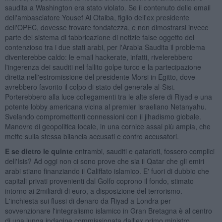
saudita a Washington era stato violato. Se il contenuto delle email
dell'ambasciatore Yousef Al Otaiba, figlio dell'ex presidente
dell'OPEC, dovesse trovare fondatezza, e non dimostrarsi invece
parte del sistema di fabbricazione di notizie false oggetto del
contenzioso tra i due stati arabi, per l'Arabia Saudita il problema
diventerebbe caldo: le email hackerate, infatti, rivelerebbero
l'ingerenza dei sauditi nel fallito golpe turco e la partecipazione
diretta nell'estromissione del presidente Morsi in Egitto, dove
avrebbero favorito il colpo di stato del generale al-Sisi.
Porterebbero alla luce collegamenti tra le alte sfere di Riyad e una
potente lobby americana vicina al premier israeliano Netanyahu.
Svelando compromettenti connessioni con il jihadismo globale.
Manovre di geopolitica locale, in una cornice assai più ampia, che
mette sulla stessa bilancia accusati e contro accusatori.
E se dietro le quinte
entrambi, sauditi e qatarioti, fossero complici
dell'Isis? Ad oggi non ci sono prove che sia il Qatar che gli emiri
arabi stiano finanziando il Califfato islamico. E' fuori di dubbio che
capitali privati provenienti dal Golfo coprono il fondo, stimato
intorno ai 2miliardi di euro, a disposizione del terrorismo.
L'inchiesta sui flussi di denaro da Riyad a Londra per
sovvenzionare l'integralismo islamico in Gran Bretagna è al centro
di una lunga indagine commissionata dall'ex primo ministro