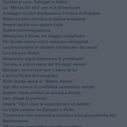
Turchia al voto, Erdogan in bilico
La "Marcia dei vivi" per non dimenticare
A maggio le urne decideranno il futuro di Erdoğan
Biden ha fatto infuriare la destra israeliana
Israele rischia una guerra civile
Bufera sull'immigrazione
Netanyahu a Roma, un viaggio complicato
Per Sunak niente crisi e nessuna emergenza
Le persecuzioni ai cristiani continuano da secoli
Le crisi post Brexit
Netanyahu saprà mantenere le promesse?
Tunisia, a votare meno del 9% degli elettori
Erdogan, non si può fare a meno di lui
L'antica Persia si è svegliata
Rishi Sunak spera in “Babbo Natale”
G20 alla ricerca di credibilità operativa e morale
Israele, l'asse politico si sposta a destra
Iran, dilaga la protesta
Israele "Ogni cosa si acquista con un prezzo"
La Libia contesa tra Erdogan e Putin
Turchia tra crisi economica interna e mire geopolitiche nel
Mediterraneo
GB tra crisi economica, sociale e politica