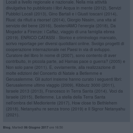
Locali a livello regionale e nazionale. Nella mia attività
divulgativa ho pubblicato i libri Acqua in mente (2012), Servizi
Pubblici Locali (2013), Gino Bartali e i Giusti toscani (2014),
Riusi: da rifiuti a risorse! (2014), Giorgio Nissim, una vita al
servizio del bene (2016), SosteniAMO l'energia (2018), Da
Mogador a Firenze: i Caffaz, viaggio di una famiglia ebrea
(2019). ENRICO CATASSI - Storico e criminologo mancato,
scrivo reportage per diversi quotidiani online. Svolgo progetti di
cooperazione internazionale nei Paesi in via di sviluppo.
Curatore del libro In nome di (2007), sono contento di aver
contribuito, in piccola parte, ad Hamas pace o guerra? (2005) e
Non solo pane (2011). E, ovviamente, alla realizzazione di
molte edizioni del Concerto di Natale a Betlemme e
Gerusalemme. Gli autori insieme hanno curato i seguenti libri:
Gerusalemme ultimo viaggio (2009), Kibbutz 3000 (2011),
Israele 2013 (2013), Francesco in Terra Santa (2014). Voci da
Israele (2015), Betlemme. La stella della Terra Santa
nell'ombra del Medioriente (2017), How close to Bethlehem
(2018), Netanyahu re senza trono (2019) e Il Signor Netanyahu
(2021).
,
Martedì
ore 16:50
Blog
06 Giugno 2017