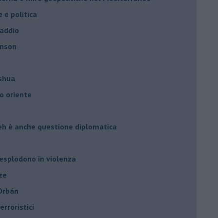
e e politica
 addio
hnson
oshua
o oriente
leh è anche questione diplomatica
 esplodono in violenza
ze
 Orbán
rroristici