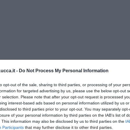
cca.it -
Do Not Process My Personal Information
to opt-out of the sale, sharing to third parties, or processing of your per
di Alfredo De Girolamo e Enrico Catassi
formation for targeted advertising by us, please use the below opt-out s
r selection. Please note that after your opt-out request is processed y
oriente
eing interest-based ads based on personal information utilized by us or
disclosed to third parties prior to your opt-out. You may separately opt-
iziato il 7 ottobre 2023
losure of your personal information by third parties on the IAB’s list of
. This information may also be disclosed by us to third parties on the
IA
Participants
that may further disclose it to other third parties.