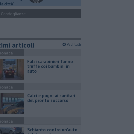
la città"
Condoglianze
imi articoli
Vedi tutti
ronaca
Falsi carabinieri fanno
truffe coi bambini in
auto
ronaca
Calci e pugni ai sanitari
del pronto soccorso
ronaca
Schianto contro un'auto