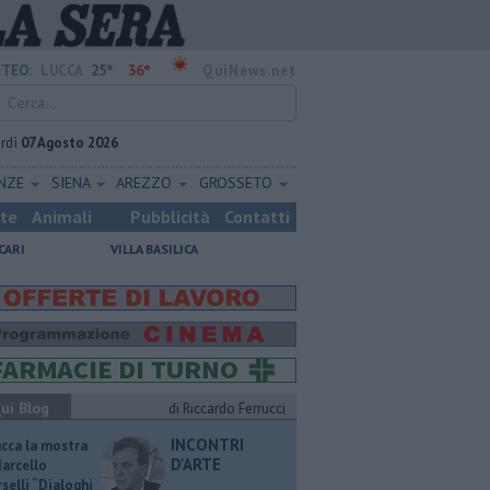
25°
36°
TEO:
LUCCA
QuiNews.net
rdì
07 Agosto 2026
ENZE
SIENA
AREZZO
GROSSETO
ste
Animali
Pubblicità
Contatti
CARI
VILLA BASILICA
ui Blog
di Riccardo Ferrucci
INCONTRI
ucca la mostra
D'ARTE
Marcello
selli “Dialoghi