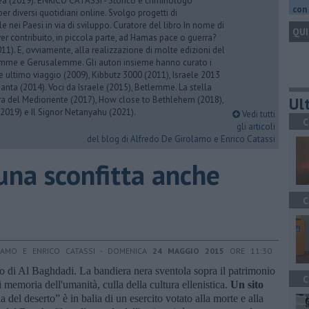
rea (2019). ENRICO CATASSI - Storico e criminologo
con 
er diversi quotidiani online. Svolgo progetti di
 nei Paesi in via di sviluppo. Curatore del libro In nome di
QUI
er contribuito, in piccola parte, ad Hamas pace o guerra?
1). E, ovviamente, alla realizzazione di molte edizioni del
emme e Gerusalemme. Gli autori insieme hanno curato i
 ultimo viaggio (2009), Kibbutz 3000 (2011), Israele 2013
Santa (2014). Voci da Israele (2015), Betlemme. La stella
Ult
ra del Medioriente (2017), How close to Bethlehem (2018),
2019) e Il Signor Netanyahu (2021).
Vedi tutti
C
gli articoli
del blog di Alfredo De Girolamo e Enrico Catassi
, una sconfitta anche
C
LAMO E ENRICO CATASSI - DOMENICA
24 MAGGIO 2015
ORE 11:30
co di Al Baghdadi. La bandiera nera sventola sopra il patrimonio
C
 memoria dell'umanità, culla della cultura ellenistica.
Un sito
 del deserto” è in balia di un esercito votato alla morte e alla