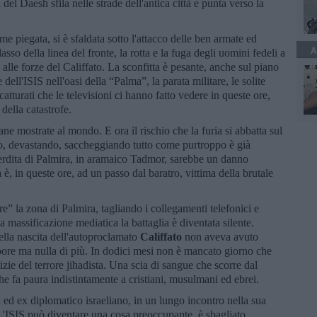
 del Daesh sfila nelle strade dell'antica città e punta verso la
ome piegata, si è sfaldata sotto l'attacco delle ben armate ed
A
asso della linea del fronte, la rotta e la fuga degli uomini fedeli a
 alle forze del Califfato. La sconfitta è pesante, anche sul piano
dell'ISIS nell'oasi della “Palma”, la parata militare, le solite
catturati che le televisioni ci hanno fatto vedere in queste ore,
 della catastrofe.
ane mostrate al mondo. E ora il rischio che la furia si abbatta sul
o, devastando, saccheggiando tutto come purtroppo è già
erdita di Palmira, in aramaico Tadmor, sarebbe un danno
 è, in queste ore, ad un passo dal baratro, vittima della brutale
e” la zona di Palmira, tagliando i collegamenti telefonici e
la massificazione mediatica la battaglia è diventata silente.
ella nascita dell'autoproclamato
Califfato
non aveva avuto
ore ma nulla di più. In dodici mesi non è mancato giorno che
izie del terrore jihadista. Una scia di sangue che scorre dal
che fa paura indistintamente a cristiani, musulmani ed ebrei.
ta ed ex diplomatico israeliano, in un lungo incontro nella sua
ISIS può diventare una cosa preoccupante, è sbagliato