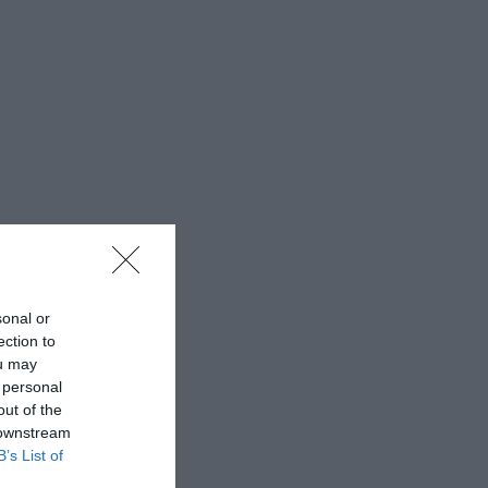
sonal or
ection to
ou may
 personal
out of the
 downstream
B’s List of