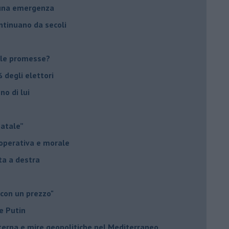
suna emergenza
ontinuano da secoli
le promesse?
 degli elettori
no di lui
Natale”
à operativa e morale
sta a destra
 con un prezzo"
e Putin
nterna e mire geopolitiche nel Mediterraneo