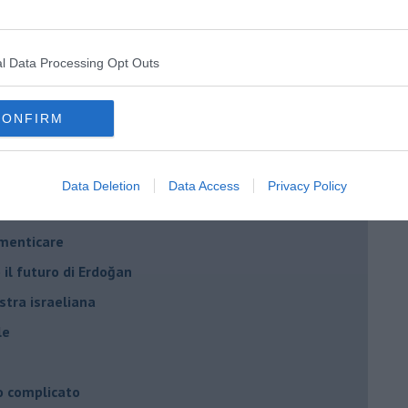
ogan
onflitti
l Data Processing Opt Outs
per l'Italia
CONFIRM
hia”
ella spesa
daco e la Brexit
Data Deletion
Data Access
Privacy Policy
ico
imenticare
il futuro di Erdoğan
stra israeliana
le
o complicato