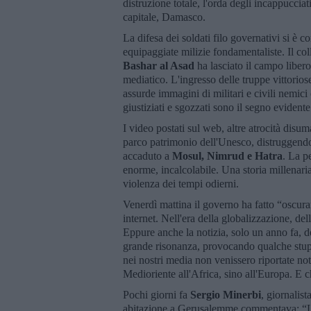
distruzione totale, l'orda degli incappucciati
capitale, Damasco.
La difesa dei soldati filo governativi si è c
equipaggiate milizie fondamentaliste. Il coll
Bashar al Asad
ha lasciato il campo libero
mediatico. L'ingresso delle truppe vittoriose 
assurde immagini di militari e civili nemici 
giustiziati e sgozzati sono il segno evidente
I video postati sul web, altre atrocità disum
parco patrimonio dell'Unesco, distruggend
accaduto a
Mosul, Nimrud e Hatra
. La p
enorme, incalcolabile. Una storia millenaria
violenza dei tempi odierni.
Venerdì mattina il governo ha fatto “oscurar
internet. Nell'era della globalizzazione, del
Eppure anche la notizia, solo un anno fa, d
grande risonanza, provocando qualche stup
nei nostri media non venissero riportate not
Medioriente all'Africa, sino all'Europa. E 
Pochi giorni fa
Sergio Minerbi
, giornalis
abitazione a Gerusalemme commentava: “L'