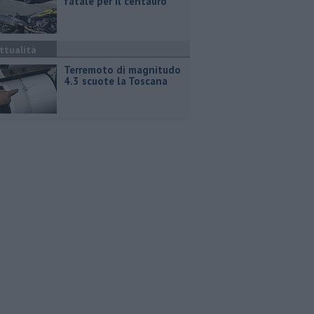
fatale per il centauro
ttualità
Terremoto di magnitudo
4.3 scuote la Toscana