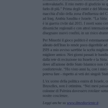
sottovalutarlo. Il mio metro di giudizio su 
farlo di più.” Prima degli emiri e del Mos
macchia d'olio della zona d'influenza del C
ad Iraq, Arabia Saudita e Israele. “La Siria
è in guerra civile dal 2011. I morti sono cent
dinamiche regionali e con attori internazion
disegnano nuovi confini, in un risico dram
Per Minerbi il gioco politico è estremament
alleato dell'Iran lo rende poco digeribile a
ISIS a mio avviso sarebbe la scelta miglior
migliore amico. Nei giorni passati le bandie
dalla rete di recinzione tra Israele e la Siria
dove all'azione dello Stato Islamico non c
confortevole. “Ho visto anni fa, con i mie
poteva fare - rispetto ai veti dei singoli S
L'ex uomo della politica estera di Israele, 
Bruxelles, non è ottimista. “Nei mesi passat
colonne di Palmira dovessero rotolare sotto 
nostre coscienze.
Leggi anche su
www.ilmedioriente.it