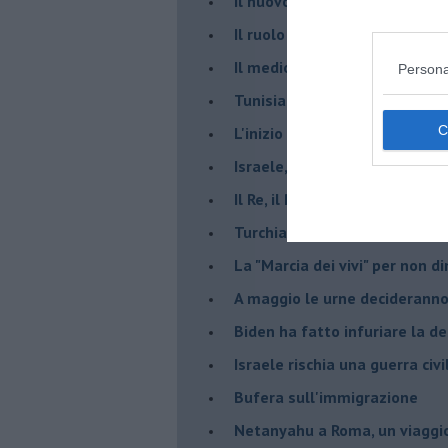
​Il nuovo corso dell’era di Erd
Il ruolo delle diplomazie nei c
Il medioriente di Silvio
Persona
Tunisia rischiosa e strategica 
L'inizio del “secolo della Turc
Israele, deciderà il borsone d
Il Re, il Primo Ministro, il Sin
Turchia al voto, Erdogan in bil
La "Marcia dei vivi" per non d
A maggio le urne decideranno 
Biden ha fatto infuriare la de
Israele rischia una guerra civi
Bufera sull'immigrazione
Netanyahu a Roma, un viaggi