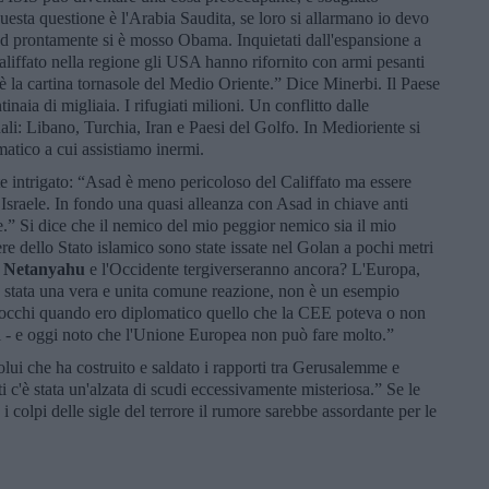
questa questione è l'Arabia Saudita, se loro si allarmano io devo
sad prontamente si è mosso Obama. Inquietati dall'espansione a
aliffato nella regione gli USA hanno rifornito con armi pesanti
 è la cartina tornasole del Medio Oriente.” Dice Minerbi. Il Paese
inaia di migliaia. I rifugiati milioni. Un conflitto dalle
ali: Libano, Turchia, Iran e Paesi del Golfo. In Medioriente si
matico a cui assistiamo inermi.
e intrigato: “Asad è meno pericoloso del Califfato ma essere
d Israele. In fondo una quasi alleanza con Asad in chiave anti
e.” Si dice che il nemico del mio peggior nemico sia il mio
re dello Stato islamico sono state issate nel Golan a pochi metri
.
Netanyahu
e l'Occidente tergiverseranno ancora? L'Europa,
'è stata una vera e unita comune reazione, non è un esempio
i occhi quando ero diplomatico quello che la CEE poteva o non
tati - e oggi noto che l'Unione Europea non può fare molto.”
colui che ha costruito e saldato i rapporti tra Gerusalemme e
i c'è stata un'alzata di scudi eccessivamente misteriosa.” Se le
i colpi delle sigle del terrore il rumore sarebbe assordante per le