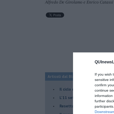
Alfredo De Girolamo e Enrico Catassi
QUInewsLu
If you wish 
Articoli dal Blog “Fauda e balagan” 
sensitive in
confirm you
Il ciclo della violenza in Medi
continue se
information 
L'11 settembre di Israele è in
further disc
Resettare l’era di Netanyahu
participants
Downstream 