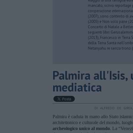
viaggio di una famiglia eb
mancato, scrivo reportage p
cooperazione internazionale
(2007), sono contento di av
(2005) e Non solo pane (201
Concerto di Natale a Betl
seguenti libri: Gerusalemme
(2013), Francesco in Terra 
della Terra Santa nell'omb
Netanyahu re senza trono (
Palmira all'Isis
mediatica
DI ALFREDO DE GIRO
Palmira è caduta in mano allo Stato islami
architettonico e culturale del mondo, luoghi
archeologico unico al mondo
. La “Venezia