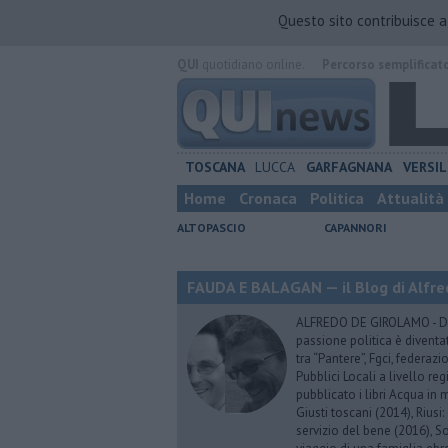
Questo sito contribuisce 
QUI
quotidiano online.
Percorso semplificat
TOSCANA
LUCCA
GARFAGNANA
VERSIL
Home
Cronaca
Politica
Attualità
ALTOPASCIO
CAPANNORI
FAUDA E BALAGAN — il Blog di Alfre
ALFREDO DE GIROLAMO - Dopo
passione politica è diventa
tra “Pantere”, Fgci, federazi
Pubblici Locali a livello re
pubblicato i libri Acqua in m
Giusti toscani (2014), Riusi:
servizio del bene (2016), S