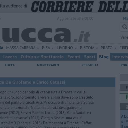
alla audience di
o
Aggiornato alle 08:00
ME
Vene
IA
MASSA CARRARA
PISA
LIVORNO
PISTOIA
PRATO
FIR
Lavoro
Cultura e Spettacolo
Eventi
Sport
Blog
Intervi
LUCCA
MONTECARLO
PESCAGLIA
POR
do De Girolamo e Enrico Catassi
 un lungo periodo di vita vissuta a Firenze in cui la
ta lavoro, sono tornato a vivere a Pisa dove sono cresciuto
one del partito e circoli Arci. Mi occupo di ambiente e Servizi
Q
gionale e nazionale. Nella mia attività divulgativa ho
ente (2012), Servizi Pubblici Locali (2013), Gino Bartali e i
A L
 da rifiuti a risorse! (2014), Giorgio Nissim, una vita al
di 
osteniAMO l'energia (2018), Da Mogador a Firenze: i Caffaz,
Scar