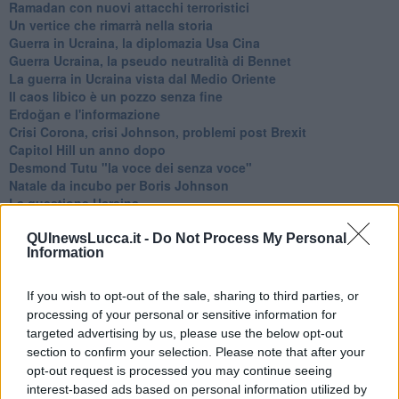
Ramadan con nuovi attacchi terroristici
Un vertice che rimarrà nella storia
Guerra in Ucraina, la diplomazia Usa Cina
Guerra Ucraina, la pseudo neutralità di Bennet
La guerra in Ucraina vista dal Medio Oriente
​Il caos libico è un pozzo senza fine
Erdoğan e l'informazione
Crisi Corona, crisi Johnson, problemi post Brexit
Capitol Hill un anno dopo
Desmond Tutu "la voce dei senza voce"
Natale da incubo per Boris Johnson
La questione Ucraina
Cipro, un ponte dove si mischiano le culture
Una vigilia di Natale per un nuovo Rais
QUInewsLucca.it -
Do Not Process My Personal
Information
La questione israelo-palestinese ignorata dal G20
Erdogan continua a sfidare l'Occidente
Libano, collasso economico e guerra civile
If you wish to opt-out of the sale, sharing to third parties, or
Johnson, da Trump a Biden alla Brexit
processing of your personal or sensitive information for
L'AUKUS e il Quad
targeted advertising by us, please use the below opt-out
Biden, primo presidente USA non in guerra
section to confirm your selection. Please note that after your
Papa Bergoglio vedrà Viktor Orbán
opt-out request is processed you may continue seeing
Bennet, un giorno in attesa di Biden
interest-based ads based on personal information utilized by
Il ritorno dei talebani