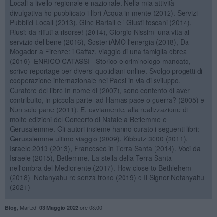
Locali a livello regionale e nazionale. Nella mia attività
divulgativa ho pubblicato i libri Acqua in mente (2012), Servizi
Pubblici Locali (2013), Gino Bartali e i Giusti toscani (2014),
Riusi: da rifiuti a risorse! (2014), Giorgio Nissim, una vita al
servizio del bene (2016), SosteniAMO l'energia (2018), Da
Mogador a Firenze: i Caffaz, viaggio di una famiglia ebrea
(2019). ENRICO CATASSI - Storico e criminologo mancato,
scrivo reportage per diversi quotidiani online. Svolgo progetti di
cooperazione internazionale nei Paesi in via di sviluppo.
Curatore del libro In nome di (2007), sono contento di aver
contribuito, in piccola parte, ad Hamas pace o guerra? (2005) e
Non solo pane (2011). E, ovviamente, alla realizzazione di
molte edizioni del Concerto di Natale a Betlemme e
Gerusalemme. Gli autori insieme hanno curato i seguenti libri:
Gerusalemme ultimo viaggio (2009), Kibbutz 3000 (2011),
Israele 2013 (2013), Francesco in Terra Santa (2014). Voci da
Israele (2015), Betlemme. La stella della Terra Santa
nell'ombra del Medioriente (2017), How close to Bethlehem
(2018), Netanyahu re senza trono (2019) e Il Signor Netanyahu
(2021).
,
Martedì
ore 08:00
Blog
03 Maggio 2022