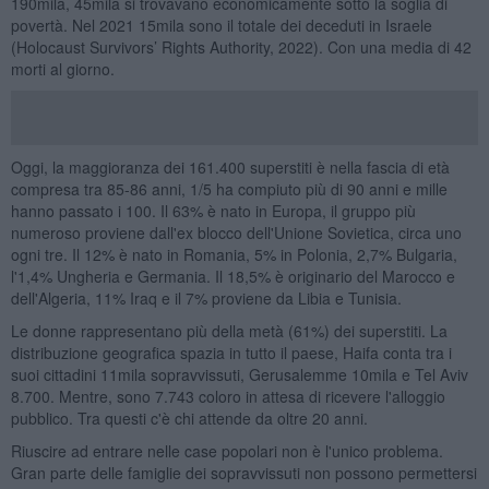
190mila, 45mila si trovavano economicamente sotto la soglia di
povertà. Nel 2021 15mila sono il totale dei deceduti in Israele
(Holocaust Survivors’ Rights Authority, 2022). Con una media di 42
morti al giorno.
Oggi, la maggioranza dei 161.400 superstiti è nella fascia di età
compresa tra 85-86 anni, 1/5 ha compiuto più di 90 anni e mille
hanno passato i 100. Il 63% è nato in Europa, il gruppo più
numeroso proviene dall'ex blocco dell'Unione Sovietica, circa uno
ogni tre. Il 12% è nato in Romania, 5% in Polonia, 2,7% Bulgaria,
l'1,4% Ungheria e Germania. Il 18,5% è originario del Marocco e
dell'Algeria, 11% Iraq e il 7% proviene da Libia e Tunisia.
Le donne rappresentano più della metà (61%) dei superstiti. La
distribuzione geografica spazia in tutto il paese, Haifa conta tra i
suoi cittadini 11mila sopravvissuti, Gerusalemme 10mila e Tel Aviv
8.700. Mentre, sono 7.743 coloro in attesa di ricevere l'alloggio
pubblico. Tra questi c'è chi attende da oltre 20 anni.
Riuscire ad entrare nelle case popolari non è l'unico problema.
Gran parte delle famiglie dei sopravvissuti non possono permettersi