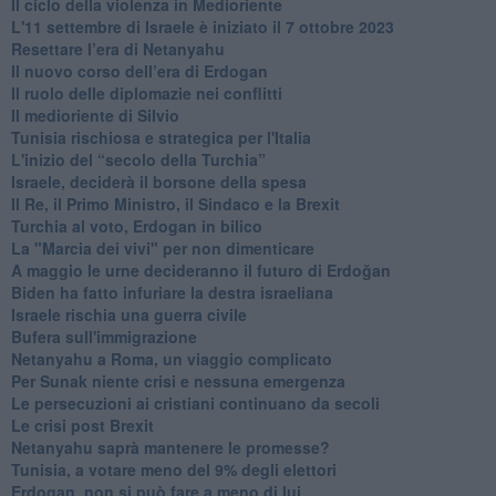
Il ciclo della violenza in Medioriente
L'11 settembre di Israele è iniziato il 7 ottobre 2023
Resettare l’era di Netanyahu
​Il nuovo corso dell’era di Erdogan
Il ruolo delle diplomazie nei conflitti
Il medioriente di Silvio
Tunisia rischiosa e strategica per l'Italia
L'inizio del “secolo della Turchia”
Israele, deciderà il borsone della spesa
Il Re, il Primo Ministro, il Sindaco e la Brexit
Turchia al voto, Erdogan in bilico
La "Marcia dei vivi" per non dimenticare
A maggio le urne decideranno il futuro di Erdoğan
Biden ha fatto infuriare la destra israeliana
Israele rischia una guerra civile
Bufera sull'immigrazione
Netanyahu a Roma, un viaggio complicato
Per Sunak niente crisi e nessuna emergenza
Le persecuzioni ai cristiani continuano da secoli
Le crisi post Brexit
Netanyahu saprà mantenere le promesse?
Tunisia, a votare meno del 9% degli elettori
Erdogan, non si può fare a meno di lui