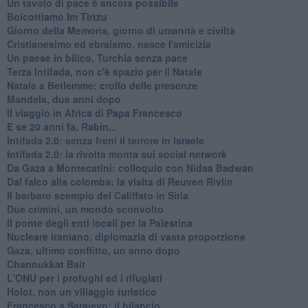
Un tavolo di pace è ancora possibile
Boicottiamo Im Tirtzu
Giorno della Memoria, giorno di umanità e civiltà
Cristianesimo ed ebraismo, nasce l'amicizia
Un paese in bilico, Turchia senza pace
Terza Intifada, non c'è spazio per il Natale
Natale a Betlemme: crollo delle presenze
Mandela, due anni dopo
Il viaggio in Africa di Papa Francesco
E se 20 anni fa, Rabin...
Intifada 2.0: senza freni il terrore in Israele
Intifada 2.0: la rivolta monta sui social network
Da Gaza a Montecatini: colloquio con Nidaa Badwan
Dal falco alla colomba: la visita di Reuven Rivlin
Il barbaro scempio del Califfato in Siria
Due crimini, un mondo sconvolto
Il ponte degli enti locali per la Palestina
Nucleare iraniano, diplomazia di vasta proporzione
Gaza, ultimo conflitto, un anno dopo
Channukkat Bait
L'ONU per i profughi ed i rifugiati
Holot, non un villaggio turistico
Francesco a Sarajevo: il bilancio