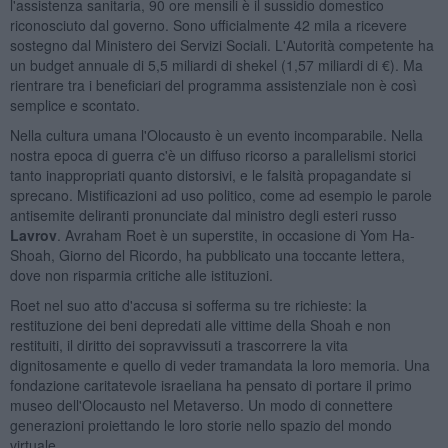
l'assistenza sanitaria, 90 ore mensili è il sussidio domestico
riconosciuto dal governo. Sono ufficialmente 42 mila a ricevere
sostegno dal Ministero dei Servizi Sociali. L'Autorità competente ha
un budget annuale di 5,5 miliardi di shekel (1,57 miliardi di €). Ma
rientrare tra i beneficiari del programma assistenziale non è così
semplice e scontato.
Nella cultura umana l'Olocausto è un evento incomparabile. Nella
nostra epoca di guerra c'è un diffuso ricorso a parallelismi storici
tanto inappropriati quanto distorsivi, e le falsità propagandate si
sprecano. Mistificazioni ad uso politico, come ad esempio le parole
antisemite deliranti pronunciate dal ministro degli esteri russo
Lavrov
. Avraham Roet è un superstite, in occasione di Yom Ha-
Shoah, Giorno del Ricordo, ha pubblicato una toccante lettera,
dove non risparmia critiche alle istituzioni.
Roet nel suo atto d'accusa si sofferma su tre richieste: la
restituzione dei beni depredati alle vittime della Shoah e non
restituiti, il diritto dei sopravvissuti a trascorrere la vita
dignitosamente e quello di veder tramandata la loro memoria. Una
fondazione caritatevole israeliana ha pensato di portare il primo
museo dell'Olocausto nel Metaverso. Un modo di connettere
generazioni proiettando le loro storie nello spazio del mondo
virtuale.