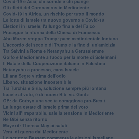
Covid-19 e Asia, chi sorride e chi piange
Gli effetti del Coronavirus in Medioriente
Covid-19 in Africa, un rischio per tutto il mondo
Le lotte di Israele tra nuovo governo e Covid-19
Elezioni in Israele, l'allungo finale del Falco
Prosegue la riforma della Chiesa di Francesco
Abu Mazen stoppa Trump: pace mediorientale lontana
L'accordo del secolo di Trump e la fine di un'amicizia
Tra Salvini a Roma e Netanyahu a Gerusalemme
Golfo e Medioriente a fuoco per la morte di Soleimani
Il Natale della Cooperazione italiana in Palestina
Netanyahu a processo, caos Israele
Liliana Segre vittima dell'odio
Libano, situazione insostenibile
Tra Turchia e Siria, soluzione sempre più lontana
Israele al voto, è di nuovo Bibi vs. Gantz
GB: da Corbyn una scelta coraggiosa pro-Brexit
La lunga estate di Israele prima del voto
Vicini all’irreparabile, sale la tensione in Medioriente
Re Bibi senza ritorno
Mayexit: Theresa May ai saluti
Venti di guerra dal Medioriente
Lo scrittore Bassem commenta le elezioni israeliane