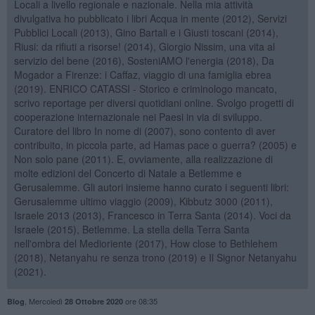
Locali a livello regionale e nazionale. Nella mia attività
divulgativa ho pubblicato i libri Acqua in mente (2012), Servizi
Pubblici Locali (2013), Gino Bartali e i Giusti toscani (2014),
Riusi: da rifiuti a risorse! (2014), Giorgio Nissim, una vita al
servizio del bene (2016), SosteniAMO l'energia (2018), Da
Mogador a Firenze: i Caffaz, viaggio di una famiglia ebrea
(2019). ENRICO CATASSI - Storico e criminologo mancato,
scrivo reportage per diversi quotidiani online. Svolgo progetti di
cooperazione internazionale nei Paesi in via di sviluppo.
Curatore del libro In nome di (2007), sono contento di aver
contribuito, in piccola parte, ad Hamas pace o guerra? (2005) e
Non solo pane (2011). E, ovviamente, alla realizzazione di
molte edizioni del Concerto di Natale a Betlemme e
Gerusalemme. Gli autori insieme hanno curato i seguenti libri:
Gerusalemme ultimo viaggio (2009), Kibbutz 3000 (2011),
Israele 2013 (2013), Francesco in Terra Santa (2014). Voci da
Israele (2015), Betlemme. La stella della Terra Santa
nell'ombra del Medioriente (2017), How close to Bethlehem
(2018), Netanyahu re senza trono (2019) e Il Signor Netanyahu
(2021).
,
Mercoledì
ore 08:35
Blog
28 Ottobre 2020