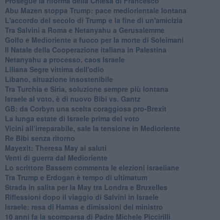
Prosegue la riforma della Chiesa di Francesco
Abu Mazen stoppa Trump: pace mediorientale lontana
L'accordo del secolo di Trump e la fine di un'amicizia
Tra Salvini a Roma e Netanyahu a Gerusalemme
Golfo e Medioriente a fuoco per la morte di Soleimani
Il Natale della Cooperazione italiana in Palestina
Netanyahu a processo, caos Israele
Liliana Segre vittima dell'odio
Libano, situazione insostenibile
Tra Turchia e Siria, soluzione sempre più lontana
Israele al voto, è di nuovo Bibi vs. Gantz
GB: da Corbyn una scelta coraggiosa pro-Brexit
La lunga estate di Israele prima del voto
Vicini all’irreparabile, sale la tensione in Medioriente
Re Bibi senza ritorno
Mayexit: Theresa May ai saluti
Venti di guerra dal Medioriente
Lo scrittore Bassem commenta le elezioni israeliane
Tra Trump e Erdogan è tempo di ultimatum
Strada in salita per la May tra Londra e Bruxelles
Riflessioni dopo il viaggio di Salvini in Israele
Israele: resa di Hamas e dimissioni del ministro
10 anni fa la scomparsa di Padre Michele Piccirilli