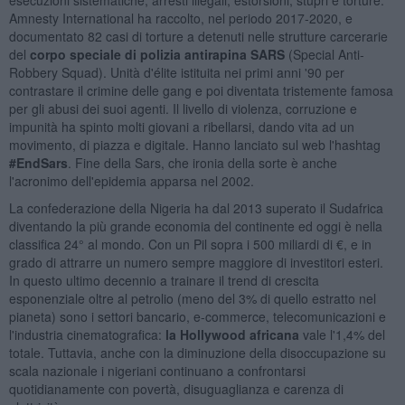
Amnesty International ha raccolto, nel periodo 2017-2020, e
documentato 82 casi di torture a detenuti nelle strutture carcerarie
del
corpo speciale di polizia antirapina SARS
(Special Anti-
Robbery Squad). Unità d'élite istituita nei primi anni '90 per
contrastare il crimine delle gang e poi diventata tristemente famosa
per gli abusi dei suoi agenti. Il livello di violenza, corruzione e
impunità ha spinto molti giovani a ribellarsi, dando vita ad un
movimento, di piazza e digitale. Hanno lanciato sul web l'hashtag
#EndSars
. Fine della Sars, che ironia della sorte è anche
l'acronimo dell'epidemia apparsa nel 2002.
La confederazione della Nigeria ha dal 2013 superato il Sudafrica
diventando la più grande economia del continente ed oggi è nella
classifica 24° al mondo. Con un Pil sopra i 500 miliardi di €, e in
grado di attrarre un numero sempre maggiore di investitori esteri.
In questo ultimo decennio a trainare il trend di crescita
esponenziale oltre al petrolio (meno del 3% di quello estratto nel
pianeta) sono i settori bancario, e-commerce, telecomunicazioni e
l'industria cinematografica:
la Hollywood africana
vale l'1,4% del
totale. Tuttavia, anche con la diminuzione della disoccupazione su
scala nazionale i nigeriani continuano a confrontarsi
quotidianamente con povertà, disuguaglianza e carenza di