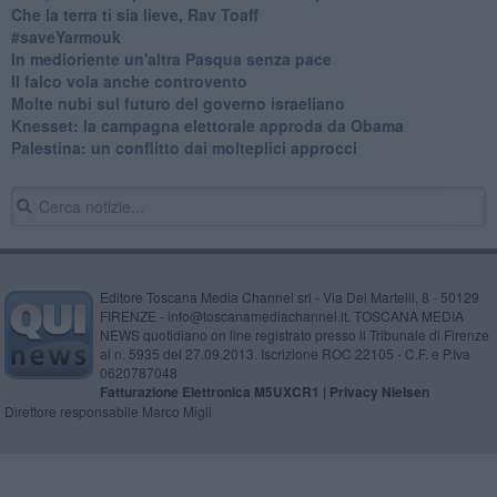
Che la terra ti sia lieve, Rav Toaff
​#saveYarmouk
​In medioriente un'altra Pasqua senza pace
​Il falco vola anche controvento
Molte nubi sul futuro del governo israeliano
Knesset: la campagna elettorale approda da Obama
Palestina: un conflitto dai molteplici approcci
Editore Toscana Media Channel srl - Via Dei Martelli, 8 - 50129
FIRENZE - info@toscanamediachannel.it. TOSCANA MEDIA
NEWS quotidiano on line registrato presso il Tribunale di Firenze
al n. 5935 del 27.09.2013. Iscrizione ROC 22105 - C.F. e P.Iva
0620787048
Fatturazione Elettronica M5UXCR1 |
Privacy Nielsen
Direttore responsabile Marco Migli
Powered by
Aperion.it