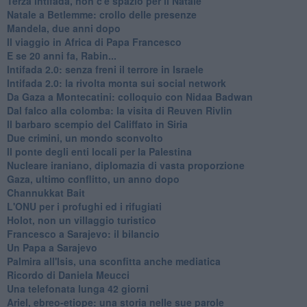
Terza Intifada, non c'è spazio per il Natale
Natale a Betlemme: crollo delle presenze
Mandela, due anni dopo
Il viaggio in Africa di Papa Francesco
E se 20 anni fa, Rabin...
Intifada 2.0: senza freni il terrore in Israele
Intifada 2.0: la rivolta monta sui social network
Da Gaza a Montecatini: colloquio con Nidaa Badwan
Dal falco alla colomba: la visita di Reuven Rivlin
Il barbaro scempio del Califfato in Siria
Due crimini, un mondo sconvolto
Il ponte degli enti locali per la Palestina
Nucleare iraniano, diplomazia di vasta proporzione
Gaza, ultimo conflitto, un anno dopo
Channukkat Bait
L'ONU per i profughi ed i rifugiati
Holot, non un villaggio turistico
Francesco a Sarajevo: il bilancio
Un Papa a Sarajevo
Palmira all'Isis, una sconfitta anche mediatica
Ricordo di Daniela Meucci
​Una telefonata lunga 42 giorni
​Ariel, ebreo-etiope: una storia nelle sue parole