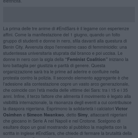
elettricità.
La prima delle tre anime di #EndSars è il legame con esperienze
affini. Come la manifestazione del 1 giugno, quando un folto
gruppo di studenti e donne in nero, sfila davanti alla questura di
Benin City. Avvenuta dopo l'ennesimo caso di femminicidio: una
studentessa universitaria stuprata dal branco e poi uccisa. Le
donne in nero con la sigla della
“Feminist Coalition”
iniziano la
loro battaglia per giustizia e parità di genere. Questa
organizzazione sarà tra le prime ad aderire e confluire nella
protesta contro la polizia. Il secondo elemento aggregante è che
l'adesione alla contestazione copre un vasto arco generazionale,
che coincide con l'età media delle vittime dei Sars: tra i 15 e i 35
anni. Infine, il terzo fattore che alimenta il movimento è legato alla
visibilità internazionale, la risonanza degli eventi a cui contribuisce
la diaspora nigeriana. Esprimono la solidarietà i calciatori
Victor
Osimhen
e
Simeon Nwankwo
, detto
Simy
, attaccanti nigeriani
che giocano in Serie A nel Napoli e nel Crotone. Scelgono di
esultare dopo un goal mostrando al pubblico la maglietta con la
scritta in inglese #EndSars, che chiede di fermare la brutalità della