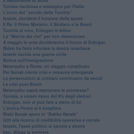
Il medioriente di Silvio
Tunisia rischiosa e strategica per l'Italia
L'inizio del “secolo della Turchia”
Israele, deciderà il borsone della spesa
Il Re, il Primo Ministro, il Sindaco e la Brexit
Turchia al voto, Erdogan in bilico
La "Marcia dei vivi" per non dimenticare
A maggio le urne decideranno il futuro di Erdoğan
Biden ha fatto infuriare la destra israeliana
Israele rischia una guerra civile
Bufera sull'immigrazione
Netanyahu a Roma, un viaggio complicato
Per Sunak niente crisi e nessuna emergenza
Le persecuzioni ai cristiani continuano da secoli
Le crisi post Brexit
Netanyahu saprà mantenere le promesse?
Tunisia, a votare meno del 9% degli elettori
Erdogan, non si può fare a meno di lui
L'antica Persia si è svegliata
Rishi Sunak spera in “Babbo Natale”
G20 alla ricerca di credibilità operativa e morale
Israele, l'asse politico si sposta a destra
Iran, dilaga la protesta