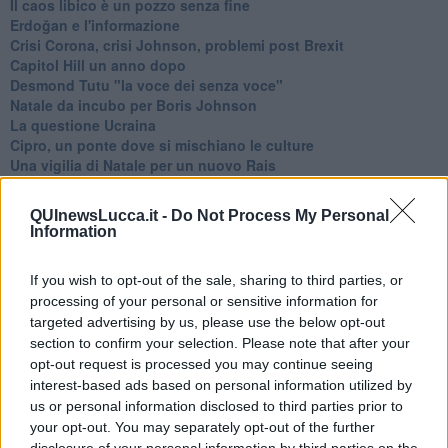
​Il caos libico è un pozzo senza fine
Erdoğan e l'informazione
Crisi Corona, crisi Johnson, problemi post Brexit
Capitol Hill un anno dopo
Desmond Tutu "la voce dei senza voce"
Natale da incubo per Boris Johnson
La questione Ucraina
Cipro, un ponte dove si mischiano le culture
Una vigilia di Natale per un nuovo Rais
La questione israelo-palestinese ignorata dal G20
Erdogan continua a sfidare l'Occidente
QUInewsLucca.it -
Do Not Process My Personal
Libano, collasso economico e guerra civile
Information
Johnson, da Trump a Biden alla Brexit
L'AUKUS e il Quad
If you wish to opt-out of the sale, sharing to third parties, or
Biden, primo presidente USA non in guerra
processing of your personal or sensitive information for
Papa Bergoglio vedrà Viktor Orbán
targeted advertising by us, please use the below opt-out
Bennet, un giorno in attesa di Biden
Il ritorno dei talebani
section to confirm your selection. Please note that after your
​La lenta agonia del Libano
opt-out request is processed you may continue seeing
Sudafrica, è allarme alimentare
interest-based ads based on personal information utilized by
Usa di nuovo al centro della geopolitica internazionale
us or personal information disclosed to third parties prior to
L’appuntamento di Israele con il cambiamento
your opt-out. You may separately opt-out of the further
La farsa delle elezioni in Siria