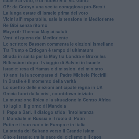
Israele al voto, è di nuovo Bibi vs. Gantz
GB: da Corbyn una scelta coraggiosa pro-Brexit
La lunga estate di Israele prima del voto
Vicini all’irreparabile, sale la tensione in Medioriente
Re Bibi senza ritorno
Mayexit: Theresa May ai saluti
Venti di guerra dal Medioriente
Lo scrittore Bassem commenta le elezioni israeliane
Tra Trump e Erdogan è tempo di ultimatum
Strada in salita per la May tra Londra e Bruxelles
Riflessioni dopo il viaggio di Salvini in Israele
Israele: resa di Hamas e dimissioni del ministro
10 anni fa la scomparsa di Padre Michele Piccirilli
In Brasile è il momento della verità
Lo spettro delle elezioni anticipate regna in UK
Grecia fuori dalla crisi, countdown iniziato
La mutazione libica e la situazione in Centro Africa
18 luglio, il giorno di Mandela
Il Papa a Bari: il dialogo sfida l’intolleranza
Il Mondiale in Russia e il ruolo di Putin
Putin e il suo ruolo in Europa e in Italia
La strada del Sultano verso il Grande Islam
Giro e Israele: tra la pace del ciclismo e il caos