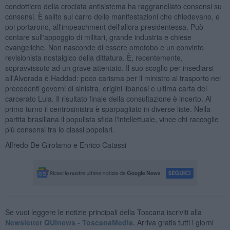
condottiero della crociata antisistema ha raggranellato consensi su
consensi. È salito sul carro delle manifestazioni che chiedevano, e
poi portarono, all'impeachment dell'allora presidentessa. Può
contare sull'appoggio di militari, grande industria e chiese
evangeliche. Non nasconde di essere omofobo e un convinto
revisionista nostalgico della dittatura. È, recentemente,
sopravvissuto ad un grave attentato. Il suo scoglio per insediarsi
all'Alvorada è Haddad: poco carisma per il ministro al trasporto nei
precedenti governi di sinistra, origini libanesi e ultima carta del
carcerato Lula. Il risultato finale della consultazione è incerto. Al
primo turno il centrosinistra è sparpagliato in diverse liste. Nella
partita brasiliana il populista sfida l'intellettuale, vince chi raccoglie
più consensi tra le classi popolari.
Alfredo De Girolamo e Enrico Catassi
Se vuoi leggere le notizie principali della Toscana iscriviti alla
Newsletter QUInews - ToscanaMedia.
Arriva gratis tutti i giorni