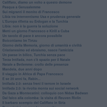
Califfato, diamo un volto a questo demone
Pasqua a Gerusalemme
Sui migranti il monito di Francesco
Libia tra interventismo Usa e prudenza generale
L'Europa rifletta su Erdogan e la Turchia
Libia: non è la guerra la soluzione
Metti un giorno Francesco e Kirill a Cuba
Un tavolo di pace è ancora possibile
Boicottiamo Im Tirtzu
Giorno della Memoria, giorno di umanità e civiltà
Cristianesimo ed ebraismo, nasce l'amicizia
Un paese in bilico, Turchia senza pace
Terza Intifada, non c'è spazio per il Natale
Natale a Betlemme: crollo delle presenze
Mandela, due anni dopo
Il viaggio in Africa di Papa Francesco
E se 20 anni fa, Rabin...
Intifada 2.0: senza freni il terrore in Israele
Intifada 2.0: la rivolta monta sui social network
Da Gaza a Montecatini: colloquio con Nidaa Badwan
Dal falco alla colomba: la visita di Reuven Rivlin
Il barbaro scempio del Califfato in Siria