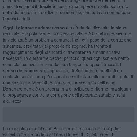
questi trent'anni il Brasile è riuscito a compiere un salto sul piano
della democrazia e del livello economico, che tuttavia non ha dato
benefici a tutti.
Oggi il gigante sudamericano
è sull'orlo del dissesto, in piena
recessione e polarizzato, la disoccupazione è tornata a crescere e
la violenza è un problema comune. Inoltre, il peso della corruzione
sistemica, ereditata dal precedente regime, ha frenato il
raggiungimento degli standard di trasparenza amministrativa
necessari. In queste tre decadi politici di quasi ogni schieramento
sono stati coinvolti in scandali, tra tangenti e appalti truccati.
Il
senso del successo
, improvviso, di Bolsonaro è quello di un
contesto sociale non più disposto a sottostare alle amorali regole di
una casta di privilegiati. Al centro del messaggio politico di
Bolsonaro non c'è un programma di sviluppo e riforme, ma slogan
di propaganda contro la corruzione dell'apparato statale e sulla
sicurezza.
La macchina mediatica di Bolsonaro si è accesa sin dai primi
scricchiolii del mandato di Dilma Rousseff. Dipinto come il