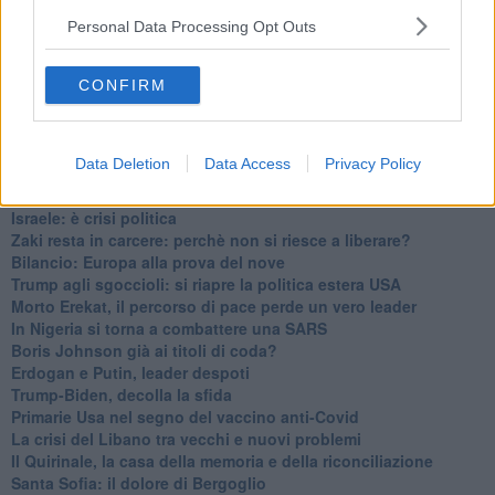
Da Kindu a Kanyamahoro
Personal Data Processing Opt Outs
Trump è vivo, ma Biden va avanti
Myanmar e Thailandia, colpi di Stato ciclici
Crescono le tensioni in Turchia
CONFIRM
Ombre cinesi sul Myanmar
27 gennaio, indispensabile alimentare la Memoria
Countdown per Biden: non è un 20 gennaio qualunque
Data Deletion
Data Access
Privacy Policy
Assalto al Congresso: c’è protesta e protesta
A 10 anni dalle primavere arabe
Israele: è crisi politica
Zaki resta in carcere: perchè non si riesce a liberare?
Bilancio: Europa alla prova del nove
Trump agli sgoccioli: si riapre la politica estera USA
Morto Erekat, il percorso di pace perde un vero leader
In Nigeria si torna a combattere una SARS
Boris Johnson già ai titoli di coda?
Erdogan e Putin, leader despoti
Trump-Biden, decolla la sfida
Primarie Usa nel segno del vaccino anti-Covid
La crisi del Libano tra vecchi e nuovi problemi
Il Quirinale, la casa della memoria e della riconciliazione
Santa Sofia: il dolore di Bergoglio