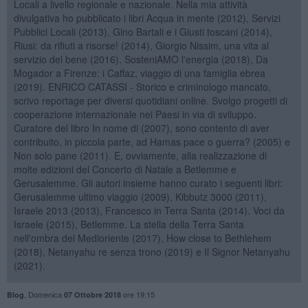
Locali a livello regionale e nazionale. Nella mia attività
divulgativa ho pubblicato i libri Acqua in mente (2012), Servizi
Pubblici Locali (2013), Gino Bartali e i Giusti toscani (2014),
Riusi: da rifiuti a risorse! (2014), Giorgio Nissim, una vita al
servizio del bene (2016), SosteniAMO l'energia (2018), Da
Mogador a Firenze: i Caffaz, viaggio di una famiglia ebrea
(2019). ENRICO CATASSI - Storico e criminologo mancato,
scrivo reportage per diversi quotidiani online. Svolgo progetti di
cooperazione internazionale nei Paesi in via di sviluppo.
Curatore del libro In nome di (2007), sono contento di aver
contribuito, in piccola parte, ad Hamas pace o guerra? (2005) e
Non solo pane (2011). E, ovviamente, alla realizzazione di
molte edizioni del Concerto di Natale a Betlemme e
Gerusalemme. Gli autori insieme hanno curato i seguenti libri:
Gerusalemme ultimo viaggio (2009), Kibbutz 3000 (2011),
Israele 2013 (2013), Francesco in Terra Santa (2014). Voci da
Israele (2015), Betlemme. La stella della Terra Santa
nell'ombra del Medioriente (2017), How close to Bethlehem
(2018), Netanyahu re senza trono (2019) e Il Signor Netanyahu
(2021).
,
Domenica
ore 19:15
Blog
07 Ottobre 2018