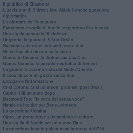
Il giubileo di Elisabetta
L'uccisione di Shireen Abu Akleh è anche questione
diplomatica
Le giornate dell'olocausto
Fanatismo e voglia di duello, esplodono in violenza
Una vigilia pasquale di violenze
Ungheria, la quarta di Viktor Orbán
Ramadan con nuovi attacchi terroristici
Un vertice che rimarrà nella storia
Guerra in Ucraina, la diplomazia Usa Cina
Guerra Ucraina, la pseudo neutralità di Bennet
La guerra in Ucraina vista dal Medio Oriente
​Il caos libico è un pozzo senza fine
Erdoğan e l'informazione
Crisi Corona, crisi Johnson, problemi post Brexit
Capitol Hill un anno dopo
Desmond Tutu "la voce dei senza voce"
Natale da incubo per Boris Johnson
La questione Ucraina
Cipro, un ponte dove si mischiano le culture
Una vigilia di Natale per un nuovo Rais
La questione israelo-palestinese ignorata dal G20