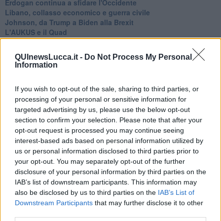
Erdogan continua a sfidare l'Occidente
Libano, collasso economico e guerra civile
Johnson, da Trump a Biden alla Brexit
L'AUKUS e il Quad
Biden, primo presidente USA non in guerra
Papa Bergoglio vedrà Viktor Orbán
QUInewsLucca.it -
Do Not Process My Personal
Bennet, un giorno in attesa di Biden
Information
Il ritorno dei talebani
​La lenta agonia del Libano
If you wish to opt-out of the sale, sharing to third parties, or
Sudafrica, è allarme alimentare
processing of your personal or sensitive information for
Usa di nuovo al centro della geopolitica internazionale
targeted advertising by us, please use the below opt-out
L’appuntamento di Israele con il cambiamento
La farsa delle elezioni in Siria
section to confirm your selection. Please note that after your
In Medioriente non ci sono favole, solo realtà
opt-out request is processed you may continue seeing
Biden chiama ma Netanyahu non risponde
interest-based ads based on personal information utilized by
Niente di nuovo in Medioriente
us or personal information disclosed to third parties prior to
La forza di Boris Johnson
your opt-out. You may separately opt-out of the further
Biden nuovo alleato armeno contro la Turchia
disclosure of your personal information by third parties on the
Mar Mediterraneo cimitero silente
IAB’s list of downstream participants. This information may
Richiami neo ottomani, la Francia guarda sospetta
also be disclosed by us to third parties on the
IAB’s List of
Israele ultima curva a destra
Downstream Participants
that may further disclose it to other
Israele al voto: il Re sarà morto o vivo?
third parties.
Londra trema tra gossip e casse vuote