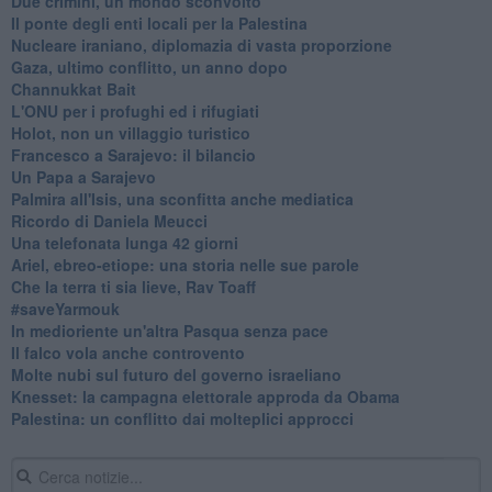
Due crimini, un mondo sconvolto
Il ponte degli enti locali per la Palestina
Nucleare iraniano, diplomazia di vasta proporzione
Gaza, ultimo conflitto, un anno dopo
Channukkat Bait
L'ONU per i profughi ed i rifugiati
Holot, non un villaggio turistico
Francesco a Sarajevo: il bilancio
Un Papa a Sarajevo
Palmira all'Isis, una sconfitta anche mediatica
Ricordo di Daniela Meucci
​Una telefonata lunga 42 giorni
​Ariel, ebreo-etiope: una storia nelle sue parole
Che la terra ti sia lieve, Rav Toaff
​#saveYarmouk
​In medioriente un'altra Pasqua senza pace
​Il falco vola anche controvento
Molte nubi sul futuro del governo israeliano
Knesset: la campagna elettorale approda da Obama
Palestina: un conflitto dai molteplici approcci