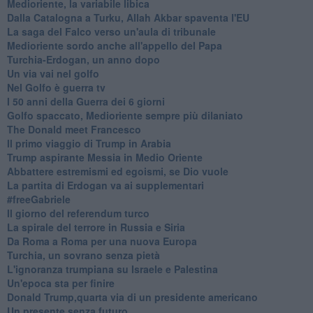
Medioriente, la variabile libica
Dalla Catalogna a Turku, Allah Akbar spaventa l'EU
La saga del Falco verso un'aula di tribunale
Medioriente sordo anche all'appello del Papa
Turchia-Erdogan, un anno dopo
Un via vai nel golfo
Nel Golfo è guerra tv
I 50 anni della Guerra dei 6 giorni
Golfo spaccato, Medioriente sempre più dilaniato
The Donald meet Francesco
Il primo viaggio di Trump in Arabia
Trump aspirante Messia in Medio Oriente
Abbattere estremismi ed egoismi, se Dio vuole
La partita di Erdogan va ai supplementari
#freeGabriele
Il giorno del referendum turco
La spirale del terrore in Russia e Siria
Da Roma a Roma per una nuova Europa
Turchia, un sovrano senza pietà
L'ignoranza trumpiana su Israele e Palestina
Un'epoca sta per finire
Donald Trump,quarta via di un presidente americano
Un presente senza futuro