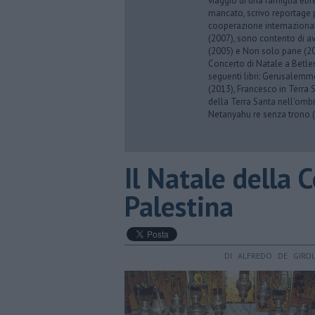
viaggio di una famiglia eb
mancato, scrivo reportage p
cooperazione internazionale
(2007), sono contento di av
(2005) e Non solo pane (201
Concerto di Natale a Betl
seguenti libri: Gerusalemme
(2013), Francesco in Terra 
della Terra Santa nell'omb
Netanyahu re senza trono (
Il Natale della 
Palestina
DI ALFREDO DE GIRO