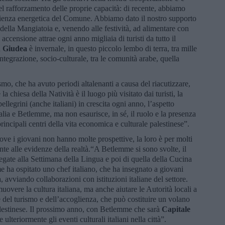
el rafforzamento delle proprie capacità: di recente, abbiamo
ficienza energetica del Comune. Abbiamo dato il nostro supporto
 della Mangiatoia e, venendo alle festività, ad alimentare con
 accensione attrae ogni anno migliaia di turisti da tutto il
a
Giudea
è invernale, in questo piccolo lembo di terra, tra mille
integrazione, socio-culturale, tra le comunità arabe, quella
smo, che ha avuto periodi altalenanti a causa del riacutizzare,
 chiesa della Natività è il luogo più visitato dai turisti, la
llegrini (anche italiani) in crescita ogni anno, l’aspetto
talia e Betlemme, ma non esaurisce, in sé, il ruolo e la presenza
principali centri della vita economica e culturale palestinese”.
ve i giovani non hanno molte prospettive, la loro è per molti
onte alle evidenze della realtà.“A Betlemme si sono svolte, il
legate alla Settimana della Lingua e poi di quella della Cucina
e ha ospitato uno chef italiano, che ha insegnato a giovani
a, avviando collaborazioni con istituzioni italiane del settore.
uovere la cultura italiana, ma anche aiutare le Autorità locali a
e del turismo e dell’accoglienza, che può costituire un volano
alestinese. Il prossimo anno, con Betlemme che sarà
Capitale
 ulteriormente gli eventi culturali italiani nella città”.