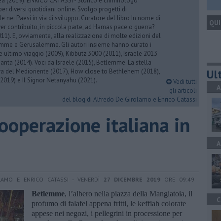
rea (2019). ENRICO CATASSI - Storico e criminologo
er diversi quotidiani online. Svolgo progetti di
 nei Paesi in via di sviluppo. Curatore del libro In nome di
QUI
er contribuito, in piccola parte, ad Hamas pace o guerra?
1). E, ovviamente, alla realizzazione di molte edizioni del
emme e Gerusalemme. Gli autori insieme hanno curato i
 ultimo viaggio (2009), Kibbutz 3000 (2011), Israele 2013
Santa (2014). Voci da Israele (2015), Betlemme. La stella
Ult
ra del Medioriente (2017), How close to Bethlehem (2018),
2019) e Il Signor Netanyahu (2021).
Vedi tutti
A
gli articoli
del blog di Alfredo De Girolamo e Enrico Catassi
Cooperazione italiana in
A
LAMO E ENRICO CATASSI - VENERDÌ
27 DICEMBRE 2019
ORE 09:49
Betlemme
, l’albero nella piazza della Mangiatoia, il
C
profumo di falafel appena fritti, le keffiah colorate
appese nei negozi, i pellegrini in processione per