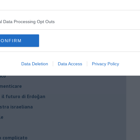
ogan
onflitti
l Data Processing Opt Outs
per l'Italia
CONFIRM
hia”
ella spesa
Data Deletion
Data Access
Privacy Policy
daco e la Brexit
ico
imenticare
il futuro di Erdoğan
stra israeliana
le
o complicato