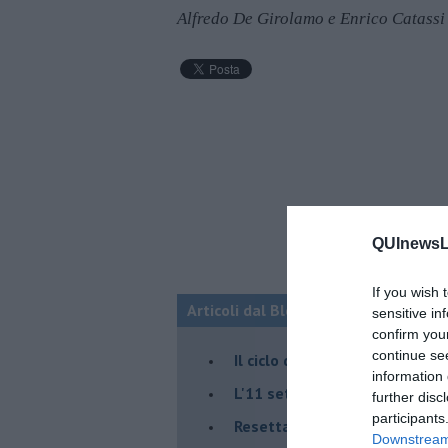
Alfredo De Girolamo e Enrico Catassi
QUInewsLu
If you wish 
Articoli dal Blog “Fauda e balagan” 
sensitive in
confirm you
continue se
Il ciclo della violenza in Medi
information 
L'11 settembre di Israele è in
further disc
participants
Resettare l’era di Netanyahu
Downstream 