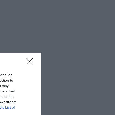
sonal or
ection to
ou may
 personal
out of the
 downstream
B’s List of