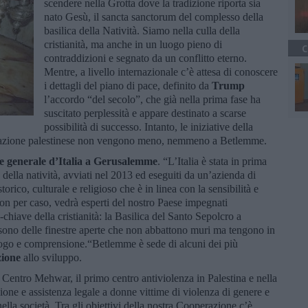
scendere nella Grotta dove la tradizione riporta sia
nato Gesù, il sancta sanctorum del complesso della
basilica della Natività. Siamo nella culla della
cristianità, ma anche in un luogo pieno di
C
contraddizioni e segnato da un conflitto eterno.
Mentre, a livello internazionale c’è attesa di conoscere
i dettagli del piano di pace, definito da
Trump
l’accordo “del secolo”, che già nella prima fase ha
suscitato perplessità e appare destinato a scarse
possibilità di successo. Intanto, le iniziative della
polazione palestinese non vengono meno, nemmeno a Betlemme.
e generale d’Italia a Gerusalemme
. “L’Italia è stata in prima
ca della natività, avviati nel 2013 ed eseguiti da un’azienda di
rico, culturale e religioso che è in linea con la sensibilità e
 non per caso, vedrà esperti del nostro Paese impegnati
chiave della cristianità: la Basilica del Santo Sepolcro a
 sono delle finestre aperte che non abbattono muri ma tengono in
alogo e comprensione.“Betlemme è sede di alcuni dei più
ione
allo sviluppo.
il Centro Mehwar, il primo centro antiviolenza in Palestina e nella
ione e assistenza legale a donne vittime di violenza di genere e
ella società. Tra gli obiettivi della nostra Cooperazione c’è