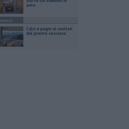
truffe coi bambini in
auto
ronaca
Calci e pugni ai sanitari
del pronto soccorso