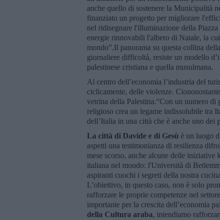
anche quello di sostenere la Municipalità n
finanziato un progetto per migliorare l'ef
nel ridisegnare l'illuminazione della Piazza
energie rinnovabili l'albero di Natale, la cui
mondo”.Il panorama su questa collina dell
giornaliere difficoltà, resiste un modello d’
palestinese cristiana e quella musulmana.
Al centro dell’economia l’industria del turi
ciclicamente, delle violenze. Ciononostante la
vetrina della Palestina.“Con un numero di pe
religioso crea un legame indissolubile tra I
dell’Italia in una città che è anche uno dei 
La città di Davide e di Gesù
è un luogo do
aspetti una testimonianza di resilienza difr
mese scorso, anche alcune delle iniziative 
italiana nel mondo: l'Università di Betlemm
aspiranti cuochi i segreti della nostra cucin
L’obiettivo, in questo caso, non è solo prom
rafforzare le proprie competenze nel settor
importante per la crescita dell’economia p
della Cultura araba
, intendiamo rafforzare