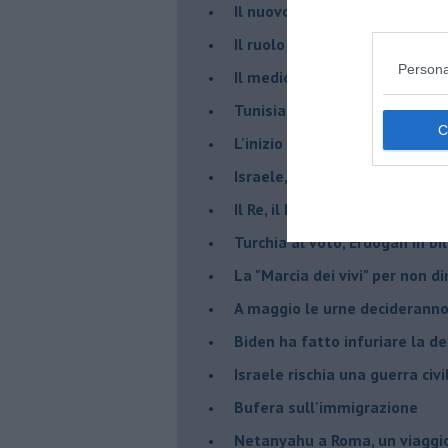
​Il nuovo corso dell’era di Erd
Il ruolo delle diplomazie nei c
Persona
Il medioriente di Silvio
Tunisia rischiosa e strategica 
L'inizio del “secolo della Turc
Israele, deciderà il borsone d
Il Re, il Primo Ministro, il Sin
Turchia al voto, Erdogan in bil
La "Marcia dei vivi" per non d
A maggio le urne decideranno 
Biden ha fatto infuriare la de
Israele rischia una guerra civi
Bufera sull'immigrazione
Netanyahu a Roma, un viaggi