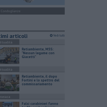
Condoglianze
imi articoli
Vedi tutti
ttualità
Retiambiente, M5S:
"Nessun legame con
Giacetti"
ttualità
Retiambiente, il dopo
Fortini e lo spettro del
commissariamento
ronaca
Falsi carabinieri fanno