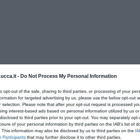
cca.it -
Do Not Process My Personal Information
to opt-out of the sale, sharing to third parties, or processing of your per
di Alfredo De Girolamo e Enrico Catassi
formation for targeted advertising by us, please use the below opt-out s
r selection. Please note that after your opt-out request is processed y
eing interest-based ads based on personal information utilized by us or
oriente
disclosed to third parties prior to your opt-out. You may separately opt-
iziato il 7 ottobre 2023
losure of your personal information by third parties on the IAB’s list of
. This information may also be disclosed by us to third parties on the
IA
Participants
that may further disclose it to other third parties.