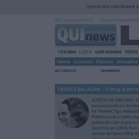
Questo sito contribuisce 
QUI
quotidiano online.
Percorso semplificat
TOSCANA
LUCCA
GARFAGNANA
VERSIL
Home
Cronaca
Politica
Attualità
ALTOPASCIO
CAPANNORI
FAUDA E BALAGAN — il Blog di Alfre
ALFREDO DE GIROLAMO - Dopo
passione politica è diventa
tra “Pantere”, Fgci, federazi
Pubblici Locali a livello re
pubblicato i libri Acqua in m
Giusti toscani (2014), Riusi:
servizio del bene (2016), S