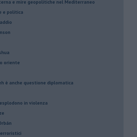
nterna e mire geopolitiche nel Mediterraneo
e e politica
 addio
hnson
oshua
o oriente
leh è anche questione diplomatica
 esplodono in violenza
ze
 Orbán
rroristici