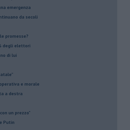
suna emergenza
ontinuano da secoli
le promesse?
 degli elettori
no di lui
Natale”
à operativa e morale
sta a destra
 con un prezzo"
e Putin