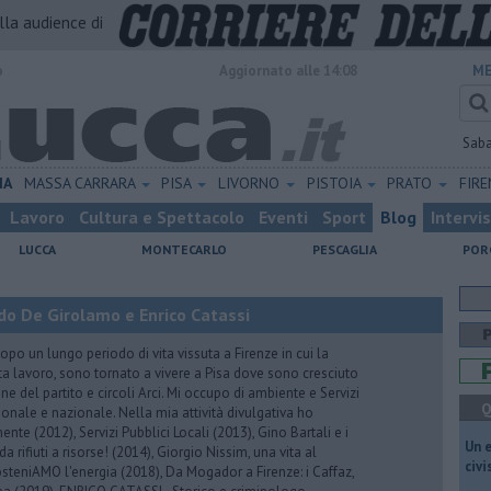
alla audience di
o
Aggiornato alle 14:08
ME
Sab
IA
MASSA CARRARA
PISA
LIVORNO
PISTOIA
PRATO
FIR
Lavoro
Cultura e Spettacolo
Eventi
Sport
Blog
Intervi
LUCCA
MONTECARLO
PESCAGLIA
POR
do De Girolamo e Enrico Catassi
 un lungo periodo di vita vissuta a Firenze in cui la
ta lavoro, sono tornato a vivere a Pisa dove sono cresciuto
one del partito e circoli Arci. Mi occupo di ambiente e Servizi
Q
gionale e nazionale. Nella mia attività divulgativa ho
ente (2012), Servizi Pubblici Locali (2013), Gino Bartali e i
​Un 
 da rifiuti a risorse! (2014), Giorgio Nissim, una vita al
civ
osteniAMO l'energia (2018), Da Mogador a Firenze: i Caffaz,