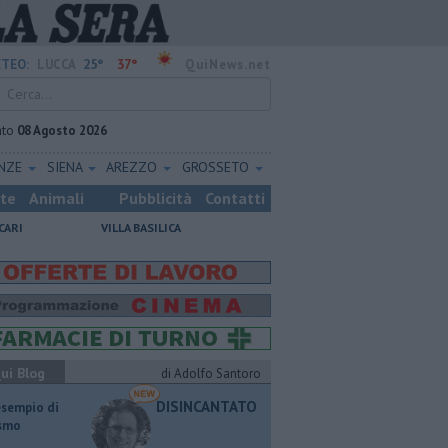
25°
37°
TEO:
LUCCA
QuiNews.net
ato
08 Agosto 2026
ENZE
SIENA
AREZZO
GROSSETO
ste
Animali
Pubblicità
Contatti
CARI
VILLA BASILICA
ui Blog
di Adolfo Santoro
DISINCANTATO
esempio di
ismo