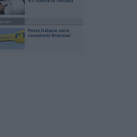
4.3 scuote la Toscana
avoro
Poste Italiane cerca
consulenti finanziari