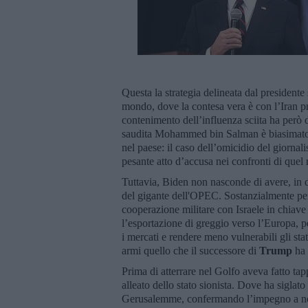
Questa la strategia delineata dal presidente
mondo, dove la contesa vera è con l’Iran p
contenimento dell’influenza sciita ha però d
saudita Mohammed bin Salman è biasimato in
nel paese: il caso dell’omicidio del giornal
pesante atto d’accusa nei confronti di que
Tuttavia, Biden non nasconde di avere, in 
del gigante dell'OPEC. Sostanzialmente per
cooperazione militare con Israele in chiave
l’esportazione di greggio verso l’Europa, p
i mercati e rendere meno vulnerabili gli st
armi quello che il successore di
Trump
ha 
Prima di atterrare nel Golfo aveva fatto ta
alleato dello stato sionista. Dove ha siglat
Gerusalemme, confermando l’impegno a non p