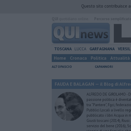
Questo sito contribuisce 
QUI
quotidiano online.
Percorso semplificat
TOSCANA
LUCCA
GARFAGNANA
VERSIL
Home
Cronaca
Politica
Attualità
ALTOPASCIO
CAPANNORI
FAUDA E BALAGAN — il Blog di Alfre
ALFREDO DE GIROLAMO - Dopo
passione politica è diventa
tra “Pantere”, Fgci, federazi
Pubblici Locali a livello re
pubblicato i libri Acqua in m
Giusti toscani (2014), Riusi:
servizio del bene (2016), S