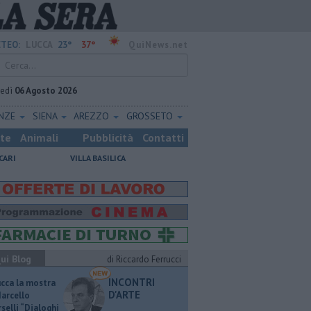
23°
37°
TEO:
LUCCA
QuiNews.net
vedì
06 Agosto 2026
ENZE
SIENA
AREZZO
GROSSETO
ste
Animali
Pubblicità
Contatti
CARI
VILLA BASILICA
ui Blog
di Riccardo Ferrucci
INCONTRI
ucca la mostra
D'ARTE
Marcello
selli “Dialoghi