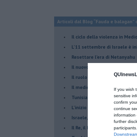
Articoli dal Blog “Fauda e balagan” 
Il ciclo della violenza in Medi
L'11 settembre di Israele è in
Resettare l’era di Netanyahu
​Il nuovo corso dell’era di Erd
QUInewsLu
Il ruolo delle diplomazie nei c
Il medioriente di Silvio
If you wish 
sensitive in
Tunisia rischiosa e strategica 
confirm you
L'inizio del “secolo della Turc
continue se
information 
Israele, deciderà il borsone d
further disc
Il Re, il Primo Ministro, il Sin
participants
Downstream 