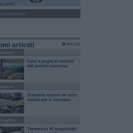
la città"
Condoglianze
imi articoli
Vedi tutti
ronaca
Calci e pugni ai sanitari
del pronto soccorso
ronaca
Schianto contro un'auto
fatale per il centauro
ttualità
Terremoto di magnitudo