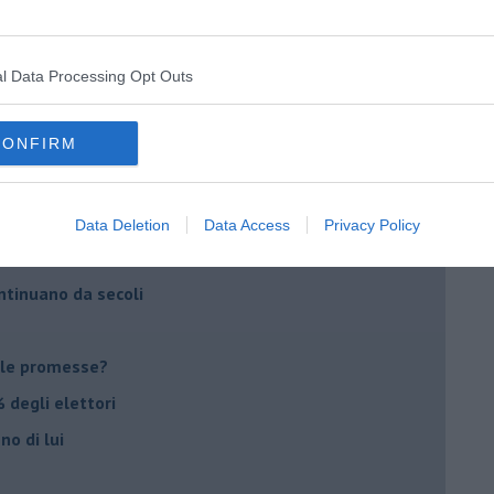
ico
imenticare
il futuro di Erdoğan
l Data Processing Opt Outs
stra israeliana
CONFIRM
le
o complicato
Data Deletion
Data Access
Privacy Policy
suna emergenza
ontinuano da secoli
le promesse?
 degli elettori
no di lui