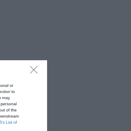
sonal or
ection to
ou may
 personal
out of the
 downstream
B’s List of