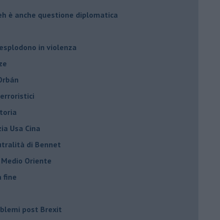
leh è anche questione diplomatica
 esplodono in violenza
ze
 Orbán
rroristici
toria
zia Usa Cina
tralità di Bennet
l Medio Oriente
a fine
roblemi post Brexit