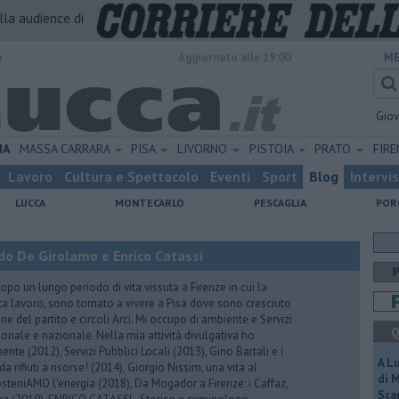
alla audience di
o
Aggiornato alle 19:00
ME
Gio
IA
MASSA CARRARA
PISA
LIVORNO
PISTOIA
PRATO
FIR
Lavoro
Cultura e Spettacolo
Eventi
Sport
Blog
Intervi
LUCCA
MONTECARLO
PESCAGLIA
POR
do De Girolamo e Enrico Catassi
 un lungo periodo di vita vissuta a Firenze in cui la
ta lavoro, sono tornato a vivere a Pisa dove sono cresciuto
one del partito e circoli Arci. Mi occupo di ambiente e Servizi
Q
gionale e nazionale. Nella mia attività divulgativa ho
ente (2012), Servizi Pubblici Locali (2013), Gino Bartali e i
A L
 da rifiuti a risorse! (2014), Giorgio Nissim, una vita al
di 
osteniAMO l'energia (2018), Da Mogador a Firenze: i Caffaz,
Scar