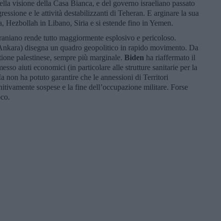
lla visione della Casa Bianca, e del governo israeliano passato
gressione e le attività destabilizzanti di Teheran. E arginare la sua
, Hezbollah in Libano, Siria e si estende fino in Yemen.
 iraniano rende tutto maggiormente esplosivo e pericoloso.
Ankara) disegna un quadro geopolitico in rapido movimento. Da
stione palestinese, sempre più marginale.
Biden
ha riaffermato il
esso aiuti economici (in particolare alle strutture sanitarie per la
non ha potuto garantire che le annessioni di Territori
nitivamente sospese e la fine dell’occupazione militare. Forse
oco.