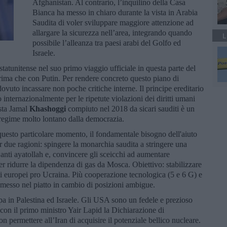
Afghanistan. Al contrario, l’inquilino della Casa
Bianca ha messo in chiaro durante la vista in Arabia
Saudita di voler sviluppare maggiore attenzione ad
allargare la sicurezza nell’area, integrando quando
L
possibile l’alleanza tra paesi arabi del Golfo ed
Israele.
 statunitense nel suo primo viaggio ufficiale in questa parte del
rima che con Putin. Per rendere concreto questo piano di
ovuto incassare non poche critiche interne. Il principe ereditario
ternazionalmente per le ripetute violazioni dei diritti umani
ista Jamal
Khashoggi
compiuto nel 2018 da sicari sauditi è un
l regime molto lontano dalla democrazia.
questo particolare momento, il fondamentale bisogno dell'aiuto
 due ragioni: spingere la monarchia saudita a stringere una
 anti ayatollah e, convincere gli sceicchi ad aumentare
er ridurre la dipendenza di gas da Mosca. Obiettivo: stabilizzare
ati europei pro Ucraina. Più cooperazione tecnologica (5 e 6 G) e
messo nel piatto in cambio di posizioni ambigue.
ppa in Palestina ed Israele. Gli USA sono un fedele e prezioso
o con il primo ministro Yair Lapid la Dichiarazione di
ermettere all’Iran di acquisire il potenziale bellico nucleare.