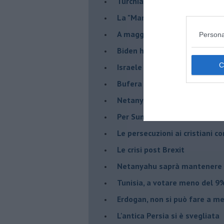
Turchia al voto, Erdogan in bil
La "Marcia dei vivi" per non d
A maggio le urne decideranno 
Persona
Biden ha fatto infuriare la de
Israele rischia una guerra civi
Bufera sull'immigrazione
Netanyahu a Roma, un viaggi
Per Sunak niente crisi e nes
Le persecuzioni ai cristiani c
Le crisi post Brexit
Netanyahu saprà mantenere 
Tunisia, a votare meno del 9%
Erdogan, non si può fare a me
L'antica Persia si è svegliata