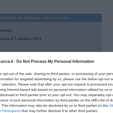
di Alfredo De Girolamo e Enrico Catassi
oriente
iziato il 7 ottobre 2023
ogan
cca.it -
Do Not Process My Personal Information
onflitti
to opt-out of the sale, sharing to third parties, or processing of your per
formation for targeted advertising by us, please use the below opt-out s
per l'Italia
r selection. Please note that after your opt-out request is processed y
hia”
eing interest-based ads based on personal information utilized by us or
disclosed to third parties prior to your opt-out. You may separately opt-
ella spesa
losure of your personal information by third parties on the IAB’s list of
daco e la Brexit
. This information may also be disclosed by us to third parties on the
IA
Participants
that may further disclose it to other third parties.