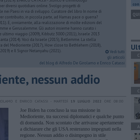
rea (2019). ENRICO CATASSI - Storico e criminologo
con 
er diversi quotidiani online. Svolgo progetti di
 nei Paesi in via di sviluppo. Curatore del libro In nome di
QUI
er contribuito, in piccola parte, ad Hamas pace o guerra?
1). E, ovviamente, alla realizzazione di molte edizioni del
emme e Gerusalemme. Gli autori insieme hanno curato i
 ultimo viaggio (2009), Kibbutz 3000 (2011), Israele 2013
Santa (2014). Voci da Israele (2015), Betlemme. La stella
Ult
ra del Medioriente (2017), How close to Bethlehem (2018),
2019) e Il Signor Netanyahu (2021).
Vedi tutti
C
gli articoli
del blog di Alfredo De Girolamo e Enrico Catassi
iente, nessun addio
C
ROLAMO E ENRICO CATASSI - MARTEDÌ
19 LUGLIO 2022
ORE 08:00
Joe Biden ha concluso la sua missione in
Medioriente, tra successi diplomatici e qualche punto
di domanda. Non scontato che arrivasse apertamente
A
a dichiarare che gli USA resteranno impegnati nella
regione. Nessun addio o disimpegno in stile