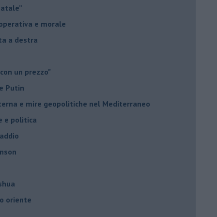
Natale”
à operativa e morale
sta a destra
 con un prezzo"
e Putin
nterna e mire geopolitiche nel Mediterraneo
e e politica
 addio
hnson
oshua
o oriente