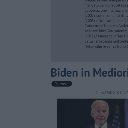
viaggio di una famiglia eb
mancato, scrivo reportage p
cooperazione internazionale
(2007), sono contento di av
(2005) e Non solo pane (201
Concerto di Natale a Betl
seguenti libri: Gerusalemme
(2013), Francesco in Terra 
della Terra Santa nell'omb
Netanyahu re senza trono (
Biden in Medior
DI ALFREDO DE GI