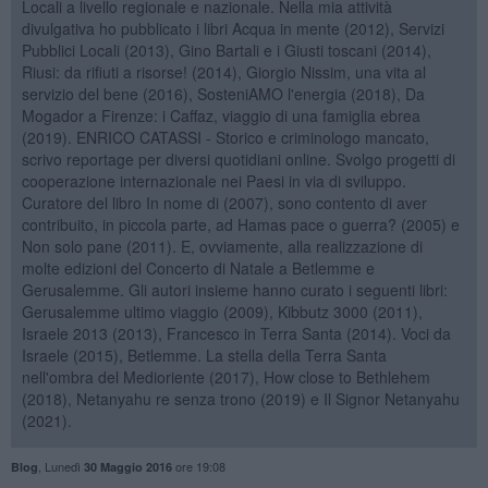
Locali a livello regionale e nazionale. Nella mia attività
divulgativa ho pubblicato i libri Acqua in mente (2012), Servizi
Pubblici Locali (2013), Gino Bartali e i Giusti toscani (2014),
Riusi: da rifiuti a risorse! (2014), Giorgio Nissim, una vita al
servizio del bene (2016), SosteniAMO l'energia (2018), Da
Mogador a Firenze: i Caffaz, viaggio di una famiglia ebrea
(2019). ENRICO CATASSI - Storico e criminologo mancato,
scrivo reportage per diversi quotidiani online. Svolgo progetti di
cooperazione internazionale nei Paesi in via di sviluppo.
Curatore del libro In nome di (2007), sono contento di aver
contribuito, in piccola parte, ad Hamas pace o guerra? (2005) e
Non solo pane (2011). E, ovviamente, alla realizzazione di
molte edizioni del Concerto di Natale a Betlemme e
Gerusalemme. Gli autori insieme hanno curato i seguenti libri:
Gerusalemme ultimo viaggio (2009), Kibbutz 3000 (2011),
Israele 2013 (2013), Francesco in Terra Santa (2014). Voci da
Israele (2015), Betlemme. La stella della Terra Santa
nell'ombra del Medioriente (2017), How close to Bethlehem
(2018), Netanyahu re senza trono (2019) e Il Signor Netanyahu
(2021).
,
Lunedì
ore 19:08
Blog
30 Maggio 2016