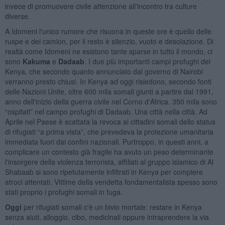
invece di promuovere civile attenzione all'incontro tra culture
diverse.
A Idomeni l'unico rumore che risuona in queste ore è quello delle
ruspe e dei camion, per il resto è silenzio, vuoto e desolazione. Di
realtà come Idomeni ne esistono tante sparse in tutto il mondo, ci
sono
Kakuma
e
Dadaab
. I due più importanti campi profughi del
Kenya, che secondo quanto annunciato dal governo di Nairobi
verranno presto chiusi. In Kenya ad oggi risiedono, secondo fonti
delle Nazioni Unite, oltre 600 mila somali giunti a partire dal 1991,
anno dell'inizio della guerra civile nel Corno d'Africa. 350 mila sono
“ospitati” nel campo profughi di Dadaab. Una città nella città. Ad
Aprile nel Paese è scattata la revoca ai cittadini somali dello status
di rifugiati “a prima vista”, che prevedeva la protezione umanitaria
immediata fuori dai confini nazionali. Purtroppo, in questi anni, a
complicare un contesto già fragile ha avuto un peso determinante
l'insorgere della violenza terrorista, affiliati al gruppo islamico di Al
Shabaab si sono ripetutamente infiltrati in Kenya per compiere
atroci attentati. Vittime della vendetta fondamentalista spesso sono
stati proprio i profughi somali in fuga.
Oggi
per rifugiati somali c'è un bivio mortale: restare in Kenya
senza aiuti, alloggio, cibo, medicinali oppure intraprendere la via