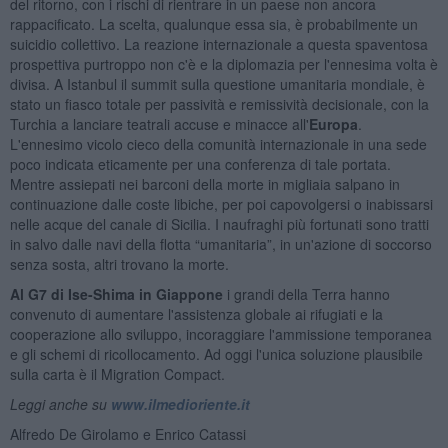
del ritorno, con i rischi di rientrare in un paese non ancora
rappacificato. La scelta, qualunque essa sia, è probabilmente un
suicidio collettivo. La reazione internazionale a questa spaventosa
prospettiva purtroppo non c'è e la diplomazia per l'ennesima volta è
divisa. A Istanbul il summit sulla questione umanitaria mondiale, è
stato un fiasco totale per passività e remissività decisionale, con la
Turchia a lanciare teatrali accuse e minacce all'
Europa
.
L'ennesimo vicolo cieco della comunità internazionale in una sede
poco indicata eticamente per una conferenza di tale portata.
Mentre assiepati nei barconi della morte in migliaia salpano in
continuazione dalle coste libiche, per poi capovolgersi o inabissarsi
nelle acque del canale di Sicilia. I naufraghi più fortunati sono tratti
in salvo dalle navi della flotta “umanitaria”, in un'azione di soccorso
senza sosta, altri trovano la morte.
Al G7 di Ise-Shima in Giappone
i grandi della Terra hanno
convenuto di aumentare l'assistenza globale ai rifugiati e la
cooperazione allo sviluppo, incoraggiare l'ammissione temporanea
e gli schemi di ricollocamento. Ad oggi l'unica soluzione plausibile
sulla carta è il Migration Compact.
Leggi anche su
www.ilmedioriente.it
Alfredo De Girolamo e Enrico Catassi