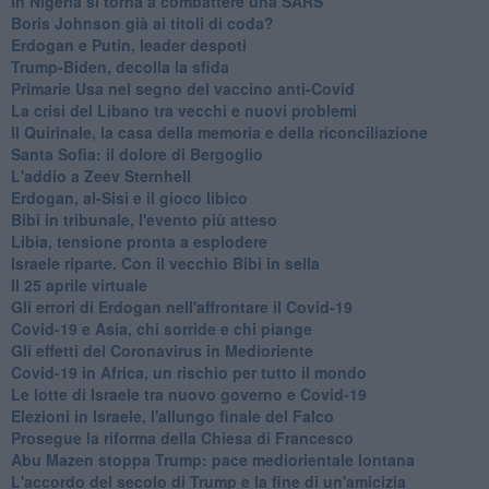
In Nigeria si torna a combattere una SARS
Boris Johnson già ai titoli di coda?
Erdogan e Putin, leader despoti
Trump-Biden, decolla la sfida
Primarie Usa nel segno del vaccino anti-Covid
La crisi del Libano tra vecchi e nuovi problemi
Il Quirinale, la casa della memoria e della riconciliazione
Santa Sofia: il dolore di Bergoglio
L'addio a ​Zeev Sternhell
Erdogan, al-Sisi e il gioco libico
Bibi in tribunale, l'evento più atteso
Libia, tensione pronta a esplodere
Israele riparte. Con il vecchio Bibi in sella
Il 25 aprile virtuale
Gli errori di Erdogan nell'affrontare il Covid-19
Covid-19 e Asia, chi sorride e chi piange
Gli effetti del Coronavirus in Medioriente
Covid-19 in Africa, un rischio per tutto il mondo
Le lotte di Israele tra nuovo governo e Covid-19
Elezioni in Israele, l'allungo finale del Falco
Prosegue la riforma della Chiesa di Francesco
Abu Mazen stoppa Trump: pace mediorientale lontana
L'accordo del secolo di Trump e la fine di un'amicizia