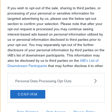
Capitol Hill un anno dopo
If you wish to opt-out of the sale, sharing to third parties, or
Desmond Tutu "la voce dei senza voce"
processing of your personal or sensitive information for
Natale da incubo per Boris Johnson
targeted advertising by us, please use the below opt-out
La questione Ucraina
Cipro, un ponte dove si mischiano le culture
section to confirm your selection. Please note that after your
Una vigilia di Natale per un nuovo Rais
opt-out request is processed you may continue seeing
La questione israelo-palestinese ignorata dal G20
interest-based ads based on personal information utilized by
Erdogan continua a sfidare l'Occidente
us or personal information disclosed to third parties prior to
Libano, collasso economico e guerra civile
your opt-out. You may separately opt-out of the further
Johnson, da Trump a Biden alla Brexit
disclosure of your personal information by third parties on the
L'AUKUS e il Quad
IAB’s list of downstream participants. This information may
Biden, primo presidente USA non in guerra
also be disclosed by us to third parties on the
IAB’s List of
Papa Bergoglio vedrà Viktor Orbán
Downstream Participants
that may further disclose it to other
Bennet, un giorno in attesa di Biden
third parties.
Il ritorno dei talebani
​La lenta agonia del Libano
Personal Data Processing Opt Outs
Sudafrica, è allarme alimentare
Usa di nuovo al centro della geopolitica internazionale
L’appuntamento di Israele con il cambiamento
CONFIRM
La farsa delle elezioni in Siria
In Medioriente non ci sono favole, solo realtà
Biden chiama ma Netanyahu non risponde