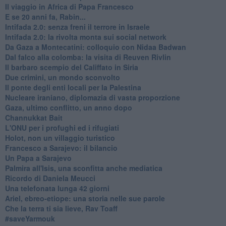
Il viaggio in Africa di Papa Francesco
E se 20 anni fa, Rabin...
Intifada 2.0: senza freni il terrore in Israele
Intifada 2.0: la rivolta monta sui social network
Da Gaza a Montecatini: colloquio con Nidaa Badwan
Dal falco alla colomba: la visita di Reuven Rivlin
Il barbaro scempio del Califfato in Siria
Due crimini, un mondo sconvolto
Il ponte degli enti locali per la Palestina
Nucleare iraniano, diplomazia di vasta proporzione
Gaza, ultimo conflitto, un anno dopo
Channukkat Bait
L'ONU per i profughi ed i rifugiati
Holot, non un villaggio turistico
Francesco a Sarajevo: il bilancio
Un Papa a Sarajevo
Palmira all'Isis, una sconfitta anche mediatica
Ricordo di Daniela Meucci
​Una telefonata lunga 42 giorni
​Ariel, ebreo-etiope: una storia nelle sue parole
Che la terra ti sia lieve, Rav Toaff
​#saveYarmouk