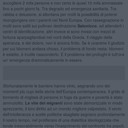
accogliere 2 mila persone e non certo le quasi 10 mila ammassate
fino a pochi giorni fa. Tra degrado ed emergenza sanitaria. Tra
rabbia e delusione, si allontana per molti la possibilità di potersi
ricongiungere con i parenti nel Nord Europa. Con rassegnazione in
molti sono saliti sui pullman destinazione
Salonicco
, ad attenderli i
centri di identificazione, altri invece si sono mossi con mezzi di
fortuna sparpagliandosi nel nord della Grecia. Il viaggio della
speranza, e del dolore, non è ancora finito. Se è unanime il giudizio
per cui Idomeni andava chiuso, il problema di fondo resta: Idomeni
è esistito, è inutile nasconderlo. E il problema dei profughi è tutt'ora
un' emergenza drammaticamente in essere.
Sfortunatamente le barriere hanno vinto, segnando uno dei
momenti più cupi della storia dell'Europa contemporanea. Il grido di
tormento di migliaia di persone in fuga da guerre e povertà è stato
ammutolito.
Le vite dei migranti
sono state demonizzate in modo
sprezzante, il loro diritto ad un mondo migliore calpestato. Il vento
dell'intolleranza e scelte politiche sbagliate segnano profondamente
il nostro tempo, nel proliferare di una dialettica ideologizzata che
tende inesorabilmente verso l'inasprimento del confronto tra popoli,