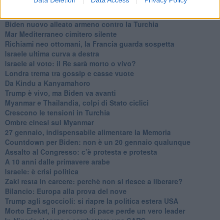
Data Deletion
Data Access
Privacy Policy
Niente di nuovo in Medioriente
La forza di Boris Johnson
Biden nuovo alleato armeno contro la Turchia
Mar Mediterraneo cimitero silente
Richiami neo ottomani, la Francia guarda sospetta
Israele ultima curva a destra
Israele al voto: il Re sarà morto o vivo?
Londra trema tra gossip e casse vuote
Da Kindu a Kanyamahoro
Trump è vivo, ma Biden va avanti
Myanmar e Thailandia, colpi di Stato ciclici
Crescono le tensioni in Turchia
Ombre cinesi sul Myanmar
27 gennaio, indispensabile alimentare la Memoria
Countdown per Biden: non è un 20 gennaio qualunque
Assalto al Congresso: c’è protesta e protesta
A 10 anni dalle primavere arabe
Israele: è crisi politica
Zaki resta in carcere: perchè non si riesce a liberare?
Bilancio: Europa alla prova del nove
Trump agli sgoccioli: si riapre la politica estera USA
Morto Erekat, il percorso di pace perde un vero leader