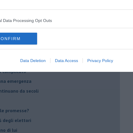
daco e la Brexit
ico
l Data Processing Opt Outs
imenticare
il futuro di Erdoğan
CONFIRM
stra israeliana
le
Data Deletion
Data Access
Privacy Policy
o complicato
suna emergenza
ontinuano da secoli
le promesse?
 degli elettori
no di lui