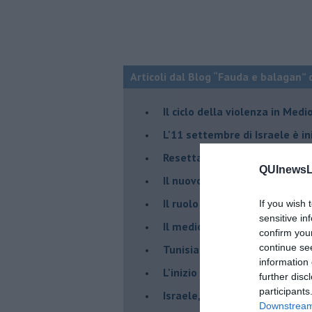
Articoli dal Blog “Fauda e balagan” 
Il ciclo della violenza in Medi
L'11 settembre di Israele è in
Resettare l’era di Netanyahu
QUInewsLu
​Il nuovo corso dell’era di Erd
Il ruolo delle diplomazie nei c
If you wish 
sensitive in
Il medioriente di Silvio
confirm you
continue se
Tunisia rischiosa e strategica 
information 
L'inizio del “secolo della Turc
further disc
participants
Israele, deciderà il borsone d
Downstream 