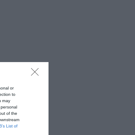
sonal or
ection to
ou may
 personal
out of the
 downstream
B’s List of