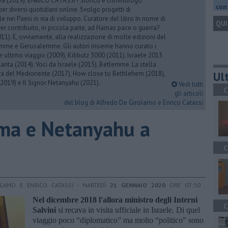
rea (2019). ENRICO CATASSI - Storico e criminologo
con 
er diversi quotidiani online. Svolgo progetti di
 nei Paesi in via di sviluppo. Curatore del libro In nome di
QUI
er contribuito, in piccola parte, ad Hamas pace o guerra?
1). E, ovviamente, alla realizzazione di molte edizioni del
emme e Gerusalemme. Gli autori insieme hanno curato i
 ultimo viaggio (2009), Kibbutz 3000 (2011), Israele 2013
Santa (2014). Voci da Israele (2015), Betlemme. La stella
Ult
ra del Medioriente (2017), How close to Bethlehem (2018),
2019) e Il Signor Netanyahu (2021).
Vedi tutti
C
gli articoli
del blog di Alfredo De Girolamo e Enrico Catassi
oma e Netanyahu a
C
OLAMO E ENRICO CATASSI - MARTEDÌ
21 GENNAIO 2020
ORE 07:30
Nel dicembre 2018 l'allora ministro degli Interni
C
Salvini
si recava in visita ufficiale in Israele. Di quel
viaggio poco “diplomatico” ma molto “politico” sono