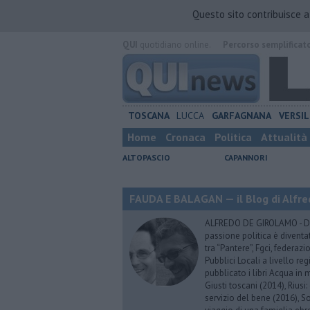
Questo sito contribuisce 
QUI
quotidiano online.
Percorso semplificat
TOSCANA
LUCCA
GARFAGNANA
VERSIL
Home
Cronaca
Politica
Attualità
ALTOPASCIO
CAPANNORI
FAUDA E BALAGAN — il Blog di Alfre
ALFREDO DE GIROLAMO - Dopo
passione politica è diventa
tra “Pantere”, Fgci, federazi
Pubblici Locali a livello re
pubblicato i libri Acqua in m
Giusti toscani (2014), Riusi:
servizio del bene (2016), S