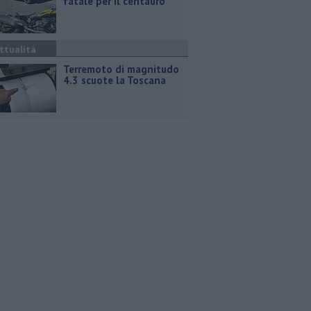
fatale per il centauro
ttualità
Terremoto di magnitudo
4.3 scuote la Toscana