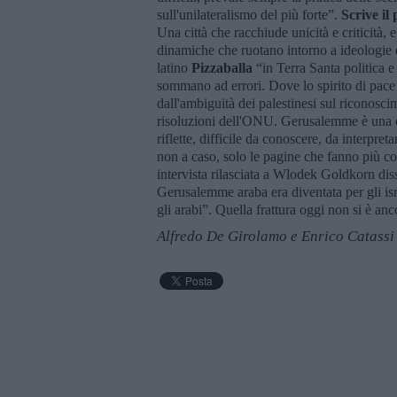
sull'unilateralismo del più forte”.
Scrive il
Una città che racchiude unicità e criticità,
dinamiche che ruotano intorno a ideologie e
latino
Pizzaballa
“in Terra Santa politica 
sommano ad errori. Dove lo spirito di pace 
dall'ambiguità dei palestinesi sul riconoscim
risoluzioni dell'ONU. Gerusalemme è una ci
riflette, difficile da conoscere, da interpre
non a caso, solo le pagine che fanno più c
intervista rilasciata a Wlodek Goldkorn diss
Gerusalemme araba era diventata per gli isra
gli arabi”. Quella frattura oggi non si è an
Alfredo De Girolamo e Enrico Catassi