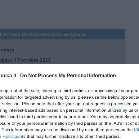
di Alfredo De Girolamo e Enrico Catassi
oriente
iziato il 7 ottobre 2023
cca.it -
Do Not Process My Personal Information
ogan
onflitti
to opt-out of the sale, sharing to third parties, or processing of your per
formation for targeted advertising by us, please use the below opt-out s
r selection. Please note that after your opt-out request is processed y
eing interest-based ads based on personal information utilized by us or
per l'Italia
disclosed to third parties prior to your opt-out. You may separately opt-
hia”
losure of your personal information by third parties on the IAB’s list of
. This information may also be disclosed by us to third parties on the
IA
ella spesa
Participants
that may further disclose it to other third parties.