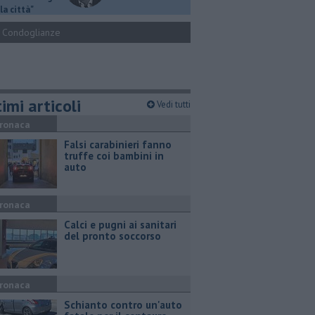
la città"
Condoglianze
imi articoli
Vedi tutti
ronaca
Falsi carabinieri fanno
truffe coi bambini in
auto
ronaca
Calci e pugni ai sanitari
del pronto soccorso
ronaca
Schianto contro un'auto