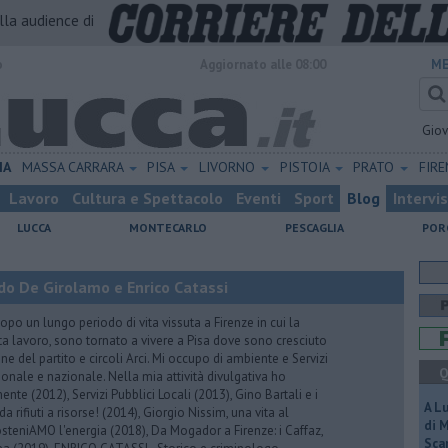
alla audience di
o
Aggiornato alle 08:00
ME
Gio
IA
MASSA CARRARA
PISA
LIVORNO
PISTOIA
PRATO
FIR
Lavoro
Cultura e Spettacolo
Eventi
Sport
Blog
Intervi
LUCCA
MONTECARLO
PESCAGLIA
POR
do De Girolamo e Enrico Catassi
 un lungo periodo di vita vissuta a Firenze in cui la
ta lavoro, sono tornato a vivere a Pisa dove sono cresciuto
one del partito e circoli Arci. Mi occupo di ambiente e Servizi
Q
gionale e nazionale. Nella mia attività divulgativa ho
ente (2012), Servizi Pubblici Locali (2013), Gino Bartali e i
A L
 da rifiuti a risorse! (2014), Giorgio Nissim, una vita al
di 
osteniAMO l'energia (2018), Da Mogador a Firenze: i Caffaz,
Scar