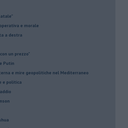
Natale”
à operativa e morale
sta a destra
 con un prezzo"
e Putin
nterna e mire geopolitiche nel Mediterraneo
e e politica
 addio
hnson
oshua