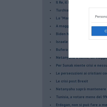
Il Re, il Primo Ministro, il Sin
Turchia al voto, Erdogan in bil
Persona
La "Marcia dei vivi" per non d
A maggio le urne decideranno 
Biden ha fatto infuriare la de
Israele rischia una guerra civi
Bufera sull'immigrazione
Netanyahu a Roma, un viaggi
Per Sunak niente crisi e nes
Le persecuzioni ai cristiani c
Le crisi post Brexit
Netanyahu saprà mantenere 
Tunisia, a votare meno del 9%
Erdogan, non si può fare a me