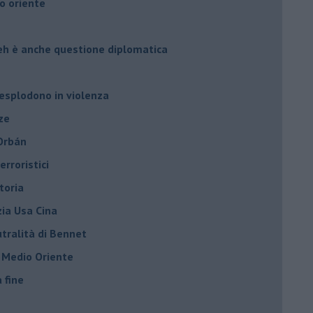
o oriente
leh è anche questione diplomatica
 esplodono in violenza
ze
 Orbán
rroristici
toria
zia Usa Cina
tralità di Bennet
l Medio Oriente
a fine