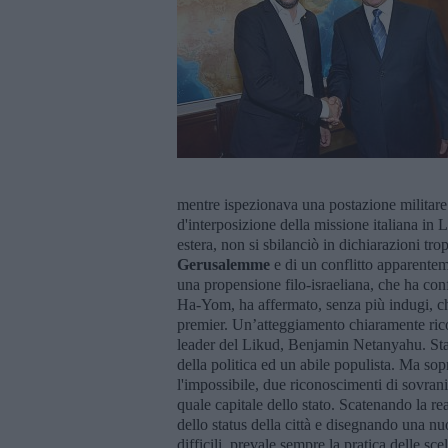
mentre ispezionava una postazione militare 
d'interposizione della missione italiana in 
estera, non si sbilanciò in dichiarazioni tro
Gerusalemme
e di un conflitto apparentemen
una propensione filo-israeliana, che ha conf
Ha-Yom, ha affermato, senza più indugi, c
premier. Un’atteggiamento chiaramente ricon
leader del Likud, Benjamin Netanyahu. Stat
della politica ed un abile populista. Ma so
l'impossibile, due riconoscimenti di sovran
quale capitale dello stato. Scatenando la r
dello status della città e disegnando una 
difficili, prevale sempre la pratica delle sc