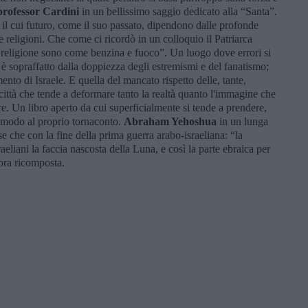
 professor Cardini
in un bellissimo saggio dedicato alla “Santa”.
 e il cui futuro, come il suo passato, dipendono dalle profonde
 religioni. Che come ci ricordò in un colloquio il Patriarca
e religione sono come benzina e fuoco”. Un luogo dove errori si
è sopraffatto dalla doppiezza degli estremismi e del fanatismo;
ento di Israele. E quella del mancato rispetto delle, tante,
ttà che tende a deformare tanto la realtà quanto l'immagine che
tare. Un libro aperto da cui superficialmente si tende a prendere,
omodo al proprio tornaconto.
Abraham Yehoshua
in un lunga
e che con la fine della prima guerra arabo-israeliana: “la
eliani la faccia nascosta della Luna, e così la parte ebraica per
cora ricomposta.