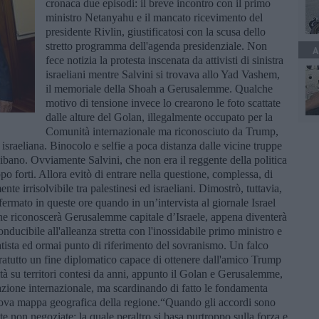
cronaca due episodi: il breve incontro con il primo
ministro Netanyahu e il mancato ricevimento del
presidente Rivlin, giustificatosi con la scusa dello
stretto programma dell'agenda presidenziale. Non
A
fece notizia la protesta inscenata da attivisti di sinistra
israeliani mentre Salvini si trovava allo Yad Vashem,
il memoriale della Shoah a Gerusalemme. Qualche
motivo di tensione invece lo crearono le foto scattate
dalle alture del Golan, illegalmente occupato per la
Comunità internazionale ma riconosciuto da Trump,
israeliana. Binocolo e selfie a poca distanza dalle vicine truppe
Libano. Ovviamente Salvini, che non era il reggente della politica
ppo forti. Allora evitò di entrare nella questione, complessa, di
te irrisolvibile tra palestinesi ed israeliani. Dimostrò, tuttavia,
ermato in queste ore quando in un’intervista al giornale Israel
he riconoscerà Gerusalemme capitale d’Israele, appena diventerà
ducibile all'alleanza stretta con l'inossidabile primo ministro e
ista ed ormai punto di riferimento del sovranismo. Un falco
pratutto un fine diplomatico capace di ottenere dall'amico Trump
ità su territori contesi da anni, appunto il Golan e Gerusalemme,
eazione internazionale, ma scardinando di fatto le fondamenta
nuova mappa geografica della regione.“Quando gli accordi sono
elte non negoziate: la quale peraltro si basa purtroppo sulla forza e