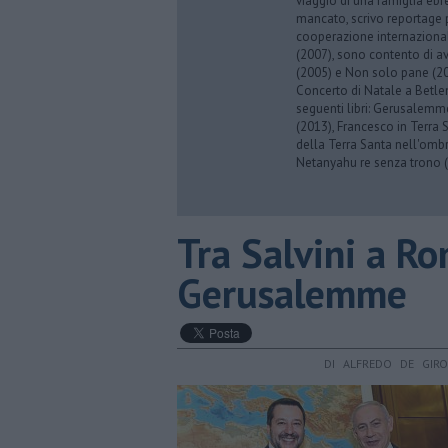
viaggio di una famiglia eb
mancato, scrivo reportage p
cooperazione internazionale
(2007), sono contento di av
(2005) e Non solo pane (201
Concerto di Natale a Betl
seguenti libri: Gerusalemme
(2013), Francesco in Terra 
della Terra Santa nell'omb
Netanyahu re senza trono (
Tra Salvini a R
Gerusalemme
DI ALFREDO DE GIR