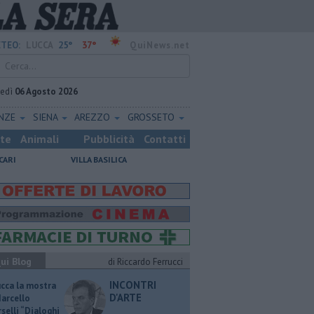
25°
37°
TEO:
LUCCA
QuiNews.net
vedì
06 Agosto 2026
ENZE
SIENA
AREZZO
GROSSETO
ste
Animali
Pubblicità
Contatti
CARI
VILLA BASILICA
ui Blog
di Riccardo Ferrucci
INCONTRI
ucca la mostra
D'ARTE
Marcello
selli “Dialoghi