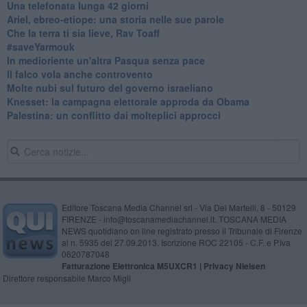
​Una telefonata lunga 42 giorni
​Ariel, ebreo-etiope: una storia nelle sue parole
Che la terra ti sia lieve, Rav Toaff
​#saveYarmouk
​In medioriente un'altra Pasqua senza pace
​Il falco vola anche controvento
Molte nubi sul futuro del governo israeliano
Knesset: la campagna elettorale approda da Obama
Palestina: un conflitto dai molteplici approcci
Editore Toscana Media Channel srl - Via Dei Martelli, 8 - 50129
FIRENZE - info@toscanamediachannel.it. TOSCANA MEDIA
NEWS quotidiano on line registrato presso il Tribunale di Firenze
al n. 5935 del 27.09.2013. Iscrizione ROC 22105 - C.F. e P.Iva
0620787048
Fatturazione Elettronica M5UXCR1 |
Privacy Nielsen
Direttore responsabile Marco Migli