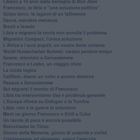
Libano a 10 anni dalla battaglia di Bint Jbeil
Francesco, la Siria e "una soluzione politica"
Golpe turco: le ragioni di un fallimento
Dacca, macabra mattanza
Brexit e Israele
Libia e migranti:la teoria non annulla il problema
Migration Compact, l'unica soluzione
L'Africa e i suoi popoli, un nostro bene comune
World Humanitarian Summit: vietato perdere tempo
Israele, attentato a Gerusalemme
Francesco a Lesbo, un viaggio triste
La cruda logica
Califfato, diamo un volto a questo demone
Pasqua a Gerusalemme
Sui migranti il monito di Francesco
Libia tra interventismo Usa e prudenza generale
L'Europa rifletta su Erdogan e la Turchia
Libia: non è la guerra la soluzione
Metti un giorno Francesco e Kirill a Cuba
Un tavolo di pace è ancora possibile
Boicottiamo Im Tirtzu
Giorno della Memoria, giorno di umanità e civiltà
Cristianesimo ed ebraismo, nasce l'amicizia