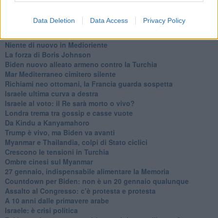
L’appuntamento di Israele con il cambiamento
La farsa delle elezioni in Siria
Data Deletion
Data Access
Privacy Policy
In Medioriente non ci sono favole, solo realtà
Biden chiama ma Netanyahu non risponde
Niente di nuovo in Medioriente
La forza di Boris Johnson
Biden nuovo alleato armeno contro la Turchia
Mar Mediterraneo cimitero silente
Richiami neo ottomani, la Francia guarda sospetta
Israele ultima curva a destra
Israele al voto: il Re sarà morto o vivo?
Londra trema tra gossip e casse vuote
Da Kindu a Kanyamahoro
Trump è vivo, ma Biden va avanti
Myanmar e Thailandia, colpi di Stato ciclici
Crescono le tensioni in Turchia
Ombre cinesi sul Myanmar
27 gennaio, indispensabile alimentare la Memoria
Countdown per Biden: non è un 20 gennaio qualunque
Assalto al Congresso: c’è protesta e protesta
A 10 anni dalle primavere arabe
Israele: è crisi politica