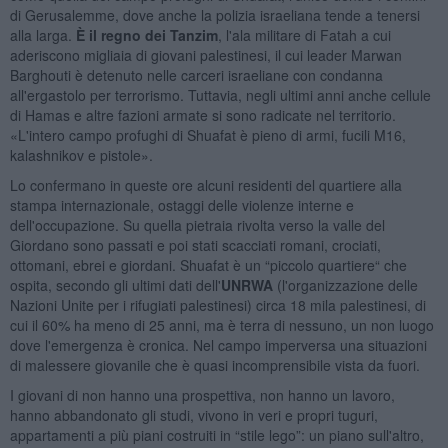
di Gerusalemme, dove anche la polizia israeliana tende a tenersi
alla larga.
È il regno dei Tanzim
, l'ala militare di Fatah a cui
aderiscono migliaia di giovani palestinesi, il cui leader Marwan
Barghouti è detenuto nelle carceri israeliane con condanna
all'ergastolo per terrorismo. Tuttavia, negli ultimi anni anche cellule
di Hamas e altre fazioni armate si sono radicate nel territorio.
«L'intero campo profughi di Shuafat è pieno di armi, fucili M16,
kalashnikov e pistole».
Lo confermano in queste ore alcuni residenti del quartiere alla
stampa internazionale, ostaggi delle violenze interne e
dell'occupazione. Su quella pietraia rivolta verso la valle del
Giordano sono passati e poi stati scacciati romani, crociati,
ottomani, ebrei e giordani. Shuafat è un “piccolo quartiere“ che
ospita, secondo gli ultimi dati dell'
UNRWA
(l'organizzazione delle
Nazioni Unite per i rifugiati palestinesi) circa 18 mila palestinesi, di
cui il 60% ha meno di 25 anni, ma è terra di nessuno, un non luogo
dove l'emergenza è cronica. Nel campo imperversa una situazioni
di malessere giovanile che è quasi incomprensibile vista da fuori.
I giovani di non hanno una prospettiva, non hanno un lavoro,
hanno abbandonato gli studi, vivono in veri e propri tuguri,
appartamenti a più piani costruiti in “stile lego”: un piano sull'altro,