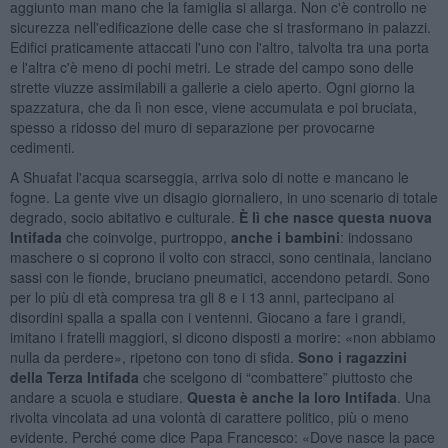
aggiunto man mano che la famiglia si allarga. Non c'è controllo ne
sicurezza nell'edificazione delle case che si trasformano in palazzi.
Edifici praticamente attaccati l'uno con l'altro, talvolta tra una porta
e l'altra c'è meno di pochi metri. Le strade del campo sono delle
strette viuzze assimilabili a gallerie a cielo aperto. Ogni giorno la
spazzatura, che da lì non esce, viene accumulata e poi bruciata,
spesso a ridosso del muro di separazione per provocarne
cedimenti.
A Shuafat l'acqua scarseggia, arriva solo di notte e mancano le
fogne. La gente vive un disagio giornaliero, in uno scenario di totale
degrado, socio abitativo e culturale.
È lì che nasce questa nuova
Intifada
che coinvolge, purtroppo,
anche i bambini
: indossano
maschere o si coprono il volto con stracci, sono centinaia, lanciano
sassi con le fionde, bruciano pneumatici, accendono petardi. Sono
per lo più di età compresa tra gli 8 e i 13 anni, partecipano ai
disordini spalla a spalla con i ventenni. Giocano a fare i grandi,
imitano i fratelli maggiori, si dicono disposti a morire: «non abbiamo
nulla da perdere», ripetono con tono di sfida.
Sono i ragazzini
della Terza Intifada
che scelgono di “combattere” piuttosto che
andare a scuola e studiare.
Questa è anche la loro Intifada
. Una
rivolta vincolata ad una volontà di carattere politico, più o meno
evidente. Perché come dice Papa Francesco: «Dove nasce la pace