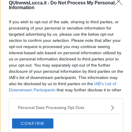
QUInewsLucca.it -
Do Not Process My Personal
La guerra in Ucraina vista dal Medio Oriente
Information
​Il caos libico è un pozzo senza fine
Erdoğan e l'informazione
If you wish to opt-out of the sale, sharing to third parties, or
Crisi Corona, crisi Johnson, problemi post Brexit
processing of your personal or sensitive information for
Capitol Hill un anno dopo
targeted advertising by us, please use the below opt-out
Desmond Tutu "la voce dei senza voce"
section to confirm your selection. Please note that after your
Natale da incubo per Boris Johnson
opt-out request is processed you may continue seeing
La questione Ucraina
Cipro, un ponte dove si mischiano le culture
interest-based ads based on personal information utilized by
Una vigilia di Natale per un nuovo Rais
us or personal information disclosed to third parties prior to
La questione israelo-palestinese ignorata dal G20
your opt-out. You may separately opt-out of the further
Erdogan continua a sfidare l'Occidente
disclosure of your personal information by third parties on the
Libano, collasso economico e guerra civile
IAB’s list of downstream participants. This information may
Johnson, da Trump a Biden alla Brexit
also be disclosed by us to third parties on the
IAB’s List of
L'AUKUS e il Quad
Downstream Participants
that may further disclose it to other
Biden, primo presidente USA non in guerra
third parties.
Papa Bergoglio vedrà Viktor Orbán
Bennet, un giorno in attesa di Biden
Personal Data Processing Opt Outs
Il ritorno dei talebani
​La lenta agonia del Libano
Sudafrica, è allarme alimentare
CONFIRM
Usa di nuovo al centro della geopolitica internazionale