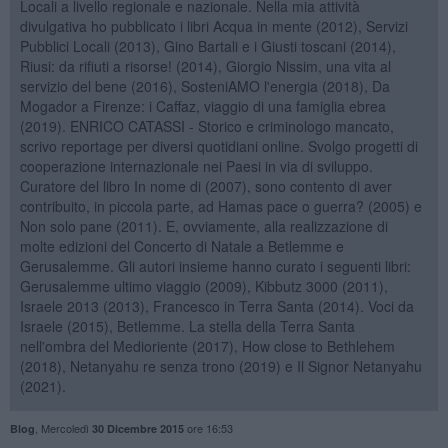
Locali a livello regionale e nazionale. Nella mia attività
divulgativa ho pubblicato i libri Acqua in mente (2012), Servizi
Pubblici Locali (2013), Gino Bartali e i Giusti toscani (2014),
Riusi: da rifiuti a risorse! (2014), Giorgio Nissim, una vita al
servizio del bene (2016), SosteniAMO l'energia (2018), Da
Mogador a Firenze: i Caffaz, viaggio di una famiglia ebrea
(2019). ENRICO CATASSI - Storico e criminologo mancato,
scrivo reportage per diversi quotidiani online. Svolgo progetti di
cooperazione internazionale nei Paesi in via di sviluppo.
Curatore del libro In nome di (2007), sono contento di aver
contribuito, in piccola parte, ad Hamas pace o guerra? (2005) e
Non solo pane (2011). E, ovviamente, alla realizzazione di
molte edizioni del Concerto di Natale a Betlemme e
Gerusalemme. Gli autori insieme hanno curato i seguenti libri:
Gerusalemme ultimo viaggio (2009), Kibbutz 3000 (2011),
Israele 2013 (2013), Francesco in Terra Santa (2014). Voci da
Israele (2015), Betlemme. La stella della Terra Santa
nell'ombra del Medioriente (2017), How close to Bethlehem
(2018), Netanyahu re senza trono (2019) e Il Signor Netanyahu
(2021).
,
Mercoledì
ore 16:53
Blog
30 Dicembre 2015