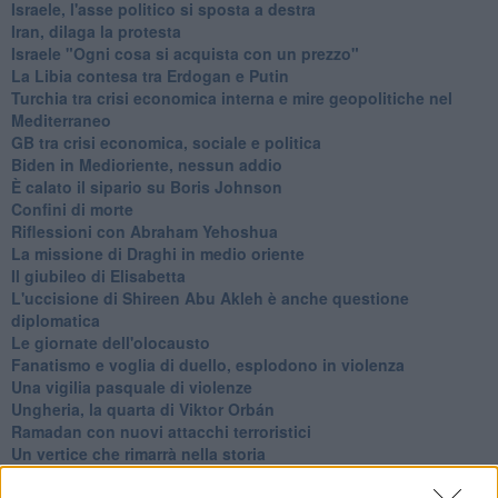
Israele, l'asse politico si sposta a destra
Iran, dilaga la protesta
Israele "Ogni cosa si acquista con un prezzo"
La Libia contesa tra Erdogan e Putin
Turchia tra crisi economica interna e mire geopolitiche nel
Mediterraneo
GB tra crisi economica, sociale e politica
Biden in Medioriente, nessun addio
È calato il sipario su Boris Johnson
Confini di morte
Riflessioni con Abraham Yehoshua
La missione di Draghi in medio oriente
Il giubileo di Elisabetta
L'uccisione di Shireen Abu Akleh è anche questione
diplomatica
Le giornate dell'olocausto
Fanatismo e voglia di duello, esplodono in violenza
Una vigilia pasquale di violenze
Ungheria, la quarta di Viktor Orbán
Ramadan con nuovi attacchi terroristici
Un vertice che rimarrà nella storia
Guerra in Ucraina, la diplomazia Usa Cina
Guerra Ucraina, la pseudo neutralità di Bennet