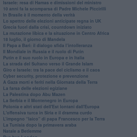
Israele: resa di Hamas e dimissioni del ministro
10 anni fa la scomparsa di Padre Michele Piccirilli
In Brasile è il momento della verità
Lo spettro delle elezioni anticipate regna in UK
Grecia fuori dalla crisi, countdown iniziato
La mutazione libica e la situazione in Centro Africa
18 luglio, il giorno di Mandela
Il Papa a Bari: il dialogo sfida l’intolleranza
Il Mondiale in Russia e il ruolo di Putin
Putin e il suo ruolo in Europa e in Italia
La strada del Sultano verso il Grande Islam
Giro e Israele: tra la pace del ciclismo e il caos
Cyber security, protezione e prevenzione
A Gaza morti e feriti nella Giornata della Terra
La farsa delle elezioni egiziane
La Palestina dopo Abu Mazen
La Serbia e il Montenegro in Europa
Polonia e altri stati dell'Est lontani dall'Europa
L'offensiva turca in Siria e il dramma curdo
L’impegno “laico” di papa Francesco per la Terra
La Tunisia dopo la primavera araba
Natale a Betlemme
Bye bye London