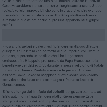
Califfato stiano preparando uno o più attentati durante le festività.
Obiettivi sarebbero i turisti stranieri e i luoghi santi cristiani. Gruppi
radicali, cellule imprevedibili che sono in grado di colpire ovunque.
In maniera precauzionale le forze di polizia palestinese hanno
arrestato in queste ore decine di presunti appartenenti ai gruppi
salafiti.
«Possano israeliani e palestinesi riprendere un dialogo diretto e
giungere ad un’intesa che permetta ai due Popoli di convivere in
armonia, superando un conflitto che li ha lungamente
contrapposti». È l'appello pronunciato da Papa Francesco nella
benedizione dell'Urbi et Orbi, durante la messa nel giorno di Natale.
E mentre a Roma il Pontefice invoca la pace
a Betlemme ed in
altri centri della Palestina scoppiano nuovi disordini che vedono
coinvolta anche l'auto che accompagna il Patriarca Latino di
Gerusalemme
.
È l'onda lunga dell'Intifada dei coltelli
, dei giovani 2.0, nata ad
inizio autunno tra i quartieri degradati di Gerusalemme Est e
allargatasi alle città dei territori palestinesi occupati. Terre di mezzo,
come quella del campo profughi di Shuafat, l'unico dentro i confini