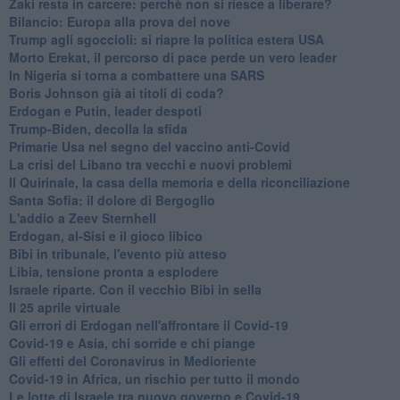
Zaki resta in carcere: perchè non si riesce a liberare?
Bilancio: Europa alla prova del nove
Trump agli sgoccioli: si riapre la politica estera USA
Morto Erekat, il percorso di pace perde un vero leader
In Nigeria si torna a combattere una SARS
Boris Johnson già ai titoli di coda?
Erdogan e Putin, leader despoti
Trump-Biden, decolla la sfida
Primarie Usa nel segno del vaccino anti-Covid
La crisi del Libano tra vecchi e nuovi problemi
Il Quirinale, la casa della memoria e della riconciliazione
Santa Sofia: il dolore di Bergoglio
L'addio a ​Zeev Sternhell
Erdogan, al-Sisi e il gioco libico
Bibi in tribunale, l'evento più atteso
Libia, tensione pronta a esplodere
Israele riparte. Con il vecchio Bibi in sella
Il 25 aprile virtuale
Gli errori di Erdogan nell'affrontare il Covid-19
Covid-19 e Asia, chi sorride e chi piange
Gli effetti del Coronavirus in Medioriente
Covid-19 in Africa, un rischio per tutto il mondo
Le lotte di Israele tra nuovo governo e Covid-19