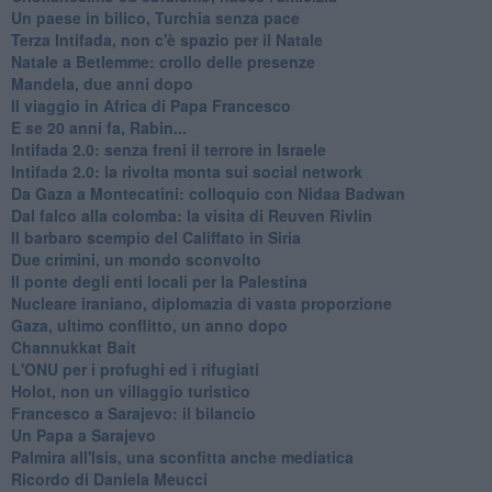
Un paese in bilico, Turchia senza pace
Terza Intifada, non c'è spazio per il Natale
Natale a Betlemme: crollo delle presenze
Mandela, due anni dopo
Il viaggio in Africa di Papa Francesco
E se 20 anni fa, Rabin...
Intifada 2.0: senza freni il terrore in Israele
Intifada 2.0: la rivolta monta sui social network
Da Gaza a Montecatini: colloquio con Nidaa Badwan
Dal falco alla colomba: la visita di Reuven Rivlin
Il barbaro scempio del Califfato in Siria
Due crimini, un mondo sconvolto
Il ponte degli enti locali per la Palestina
Nucleare iraniano, diplomazia di vasta proporzione
Gaza, ultimo conflitto, un anno dopo
Channukkat Bait
L'ONU per i profughi ed i rifugiati
Holot, non un villaggio turistico
Francesco a Sarajevo: il bilancio
Un Papa a Sarajevo
Palmira all'Isis, una sconfitta anche mediatica
Ricordo di Daniela Meucci