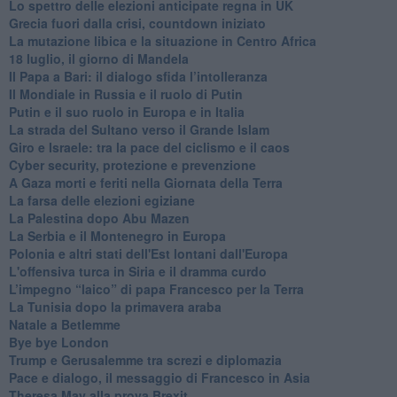
Lo spettro delle elezioni anticipate regna in UK
Grecia fuori dalla crisi, countdown iniziato
La mutazione libica e la situazione in Centro Africa
18 luglio, il giorno di Mandela
Il Papa a Bari: il dialogo sfida l’intolleranza
Il Mondiale in Russia e il ruolo di Putin
Putin e il suo ruolo in Europa e in Italia
La strada del Sultano verso il Grande Islam
Giro e Israele: tra la pace del ciclismo e il caos
Cyber security, protezione e prevenzione
A Gaza morti e feriti nella Giornata della Terra
La farsa delle elezioni egiziane
La Palestina dopo Abu Mazen
La Serbia e il Montenegro in Europa
Polonia e altri stati dell'Est lontani dall'Europa
L'offensiva turca in Siria e il dramma curdo
L’impegno “laico” di papa Francesco per la Terra
La Tunisia dopo la primavera araba
Natale a Betlemme
Bye bye London
Trump e Gerusalemme tra screzi e diplomazia
Pace e dialogo, il messaggio di Francesco in Asia
Theresa May alla prova Brexit