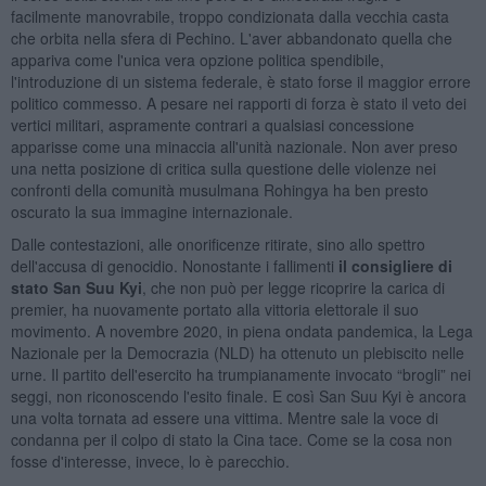
facilmente manovrabile, troppo condizionata dalla vecchia casta
che orbita nella sfera di Pechino. L'aver abbandonato quella che
appariva come l'unica vera opzione politica spendibile,
l'introduzione di un sistema federale, è stato forse il maggior errore
politico commesso. A pesare nei rapporti di forza è stato il veto dei
vertici militari, aspramente contrari a qualsiasi concessione
apparisse come una minaccia all'unità nazionale. Non aver preso
una netta posizione di critica sulla questione delle violenze nei
confronti della comunità musulmana Rohingya ha ben presto
oscurato la sua immagine internazionale.
Dalle contestazioni, alle onorificenze ritirate, sino allo spettro
dell'accusa di genocidio. Nonostante i fallimenti
il consigliere di
stato San Suu Kyi
, che non può per legge ricoprire la carica di
premier, ha nuovamente portato alla vittoria elettorale il suo
movimento. A novembre 2020, in piena ondata pandemica, la Lega
Nazionale per la Democrazia (NLD) ha ottenuto un plebiscito nelle
urne. Il partito dell'esercito ha trumpianamente invocato “brogli” nei
seggi, non riconoscendo l'esito finale. E così San Suu Kyi è ancora
una volta tornata ad essere una vittima. Mentre sale la voce di
condanna per il colpo di stato la Cina tace. Come se la cosa non
fosse d'interesse, invece, lo è parecchio.