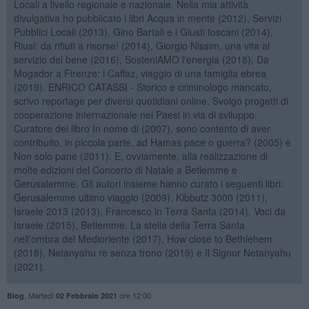
Locali a livello regionale e nazionale. Nella mia attività
divulgativa ho pubblicato i libri Acqua in mente (2012), Servizi
Pubblici Locali (2013), Gino Bartali e i Giusti toscani (2014),
Riusi: da rifiuti a risorse! (2014), Giorgio Nissim, una vita al
servizio del bene (2016), SosteniAMO l'energia (2018), Da
Mogador a Firenze: i Caffaz, viaggio di una famiglia ebrea
(2019). ENRICO CATASSI - Storico e criminologo mancato,
scrivo reportage per diversi quotidiani online. Svolgo progetti di
cooperazione internazionale nei Paesi in via di sviluppo.
Curatore del libro In nome di (2007), sono contento di aver
contribuito, in piccola parte, ad Hamas pace o guerra? (2005) e
Non solo pane (2011). E, ovviamente, alla realizzazione di
molte edizioni del Concerto di Natale a Betlemme e
Gerusalemme. Gli autori insieme hanno curato i seguenti libri:
Gerusalemme ultimo viaggio (2009), Kibbutz 3000 (2011),
Israele 2013 (2013), Francesco in Terra Santa (2014). Voci da
Israele (2015), Betlemme. La stella della Terra Santa
nell'ombra del Medioriente (2017), How close to Bethlehem
(2018), Netanyahu re senza trono (2019) e Il Signor Netanyahu
(2021).
,
Martedì
ore 12:00
Blog
02 Febbraio 2021