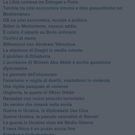
La Libia contesa tra Erdogan e Putin
Turchia tra crisi economica interna e mire geopolitiche nel
Mediterraneo
GB tra crisi economica, sociale e politica
Biden in Medioriente, nessun addio
È calato il sipario su Boris Johnson
Confini di morte
Riflessioni con Abraham Yehoshua
La missione di Draghi in medio oriente
Il giubileo di Elisabetta
L'uccisione di Shireen Abu Akleh è anche questione
diplomatica
Le giornate dell'olocausto
Fanatismo e voglia di duello, esplodono in violenza
Una vigilia pasquale di violenze
Ungheria, la quarta di Viktor Orbán
Ramadan con nuovi attacchi terroristici
Un vertice che rimarrà nella storia
Guerra in Ucraina, la diplomazia Usa Cina
Guerra Ucraina, la pseudo neutralità di Bennet
La guerra in Ucraina vista dal Medio Oriente
​Il caos libico è un pozzo senza fine
Erdoğan e l'informazione