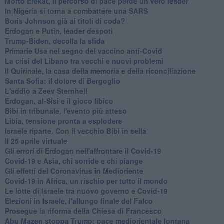
Morto Erekat, il percorso di pace perde un vero leader
In Nigeria si torna a combattere una SARS
Boris Johnson già ai titoli di coda?
Erdogan e Putin, leader despoti
Trump-Biden, decolla la sfida
Primarie Usa nel segno del vaccino anti-Covid
La crisi del Libano tra vecchi e nuovi problemi
Il Quirinale, la casa della memoria e della riconciliazione
Santa Sofia: il dolore di Bergoglio
L'addio a ​Zeev Sternhell
Erdogan, al-Sisi e il gioco libico
Bibi in tribunale, l'evento più atteso
Libia, tensione pronta a esplodere
Israele riparte. Con il vecchio Bibi in sella
Il 25 aprile virtuale
Gli errori di Erdogan nell'affrontare il Covid-19
Covid-19 e Asia, chi sorride e chi piange
Gli effetti del Coronavirus in Medioriente
Covid-19 in Africa, un rischio per tutto il mondo
Le lotte di Israele tra nuovo governo e Covid-19
Elezioni in Israele, l'allungo finale del Falco
Prosegue la riforma della Chiesa di Francesco
Abu Mazen stoppa Trump: pace mediorientale lontana