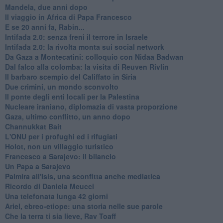
Mandela, due anni dopo
Il viaggio in Africa di Papa Francesco
E se 20 anni fa, Rabin...
Intifada 2.0: senza freni il terrore in Israele
Intifada 2.0: la rivolta monta sui social network
Da Gaza a Montecatini: colloquio con Nidaa Badwan
Dal falco alla colomba: la visita di Reuven Rivlin
Il barbaro scempio del Califfato in Siria
Due crimini, un mondo sconvolto
Il ponte degli enti locali per la Palestina
Nucleare iraniano, diplomazia di vasta proporzione
Gaza, ultimo conflitto, un anno dopo
Channukkat Bait
L'ONU per i profughi ed i rifugiati
Holot, non un villaggio turistico
Francesco a Sarajevo: il bilancio
Un Papa a Sarajevo
Palmira all'Isis, una sconfitta anche mediatica
Ricordo di Daniela Meucci
​Una telefonata lunga 42 giorni
​Ariel, ebreo-etiope: una storia nelle sue parole
Che la terra ti sia lieve, Rav Toaff