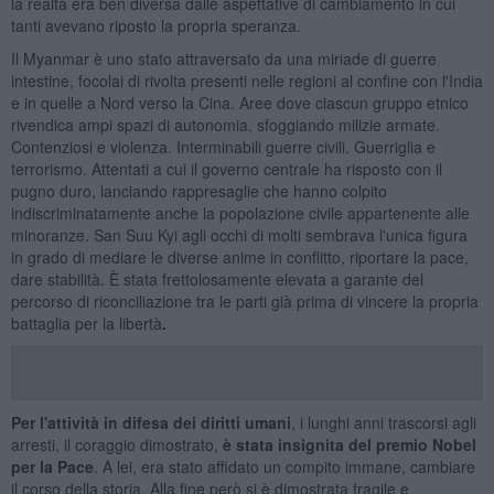
la realtà era ben diversa dalle aspettative di cambiamento in cui
tanti avevano riposto la propria speranza.
Il Myanmar è uno stato attraversato da una miriade di guerre
intestine, focolai di rivolta presenti nelle regioni al confine con l'India
e in quelle a Nord verso la Cina. Aree dove ciascun gruppo etnico
rivendica ampi spazi di autonomia, sfoggiando milizie armate.
Contenziosi e violenza. Interminabili guerre civili. Guerriglia e
terrorismo. Attentati a cui il governo centrale ha risposto con il
pugno duro, lanciando rappresaglie che hanno colpito
indiscriminatamente anche la popolazione civile appartenente alle
minoranze. San Suu Kyi agli occhi di molti sembrava l'unica figura
in grado di mediare le diverse anime in conflitto, riportare la pace,
dare stabilità. È stata frettolosamente elevata a garante del
percorso di riconciliazione tra le parti già prima di vincere la propria
battaglia per la libertà
.
Per l'attività in difesa dei diritti umani
, i lunghi anni trascorsi agli
arresti, il coraggio dimostrato,
è stata insignita del premio Nobel
per la Pace
. A lei, era stato affidato un compito immane, cambiare
il corso della storia. Alla fine però si è dimostrata fragile e