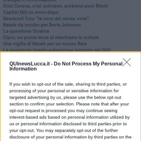
Crisi Corona, crisi Johnson, problemi post Brexit
Capitol Hill un anno dopo
Desmond Tutu "la voce dei senza voce"
Natale da incubo per Boris Johnson
La questione Ucraina
Cipro, un ponte dove si mischiano le culture
Una vigilia di Natale per un nuovo Rais
La questione israelo-palestinese ignorata dal G20
Erdogan continua a sfidare l'Occidente
Libano, collasso economico e guerra civile
QUInewsLucca.it -
Do Not Process My Personal
Johnson, da Trump a Biden alla Brexit
Information
L'AUKUS e il Quad
Biden, primo presidente USA non in guerra
If you wish to opt-out of the sale, sharing to third parties, or
Papa Bergoglio vedrà Viktor Orbán
processing of your personal or sensitive information for
Bennet, un giorno in attesa di Biden
targeted advertising by us, please use the below opt-out
Il ritorno dei talebani
section to confirm your selection. Please note that after your
​La lenta agonia del Libano
opt-out request is processed you may continue seeing
Sudafrica, è allarme alimentare
interest-based ads based on personal information utilized by
Usa di nuovo al centro della geopolitica internazionale
us or personal information disclosed to third parties prior to
L’appuntamento di Israele con il cambiamento
your opt-out. You may separately opt-out of the further
La farsa delle elezioni in Siria
disclosure of your personal information by third parties on the
In Medioriente non ci sono favole, solo realtà