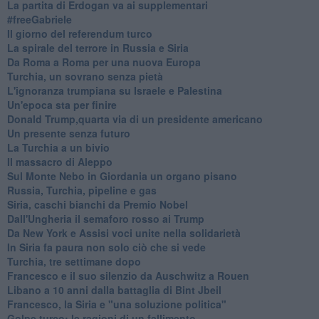
La partita di Erdogan va ai supplementari
#freeGabriele
Il giorno del referendum turco
La spirale del terrore in Russia e Siria
Da Roma a Roma per una nuova Europa
Turchia, un sovrano senza pietà
L'ignoranza trumpiana su Israele e Palestina
Un'epoca sta per finire
Donald Trump,quarta via di un presidente americano
Un presente senza futuro
La Turchia a un bivio
Il massacro di Aleppo
Sul Monte Nebo in Giordania un organo pisano
Russia, Turchia, pipeline e gas
Siria, caschi bianchi da Premio Nobel
Dall'Ungheria il semaforo rosso ai Trump
Da New York e Assisi voci unite nella solidarietà
In Siria fa paura non solo ciò che si vede
Turchia, tre settimane dopo
Francesco e il suo silenzio da Auschwitz a Rouen
Libano a 10 anni dalla battaglia di Bint Jbeil
Francesco, la Siria e "una soluzione politica"
Golpe turco: le ragioni di un fallimento