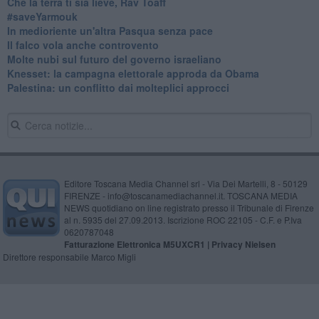
Che la terra ti sia lieve, Rav Toaff
​#saveYarmouk
​In medioriente un'altra Pasqua senza pace
​Il falco vola anche controvento
Molte nubi sul futuro del governo israeliano
Knesset: la campagna elettorale approda da Obama
Palestina: un conflitto dai molteplici approcci
Editore Toscana Media Channel srl - Via Dei Martelli, 8 - 50129
FIRENZE - info@toscanamediachannel.it. TOSCANA MEDIA
NEWS quotidiano on line registrato presso il Tribunale di Firenze
al n. 5935 del 27.09.2013. Iscrizione ROC 22105 - C.F. e P.Iva
0620787048
Fatturazione Elettronica M5UXCR1 |
Privacy Nielsen
Direttore responsabile Marco Migli
Powered by
Aperion.it