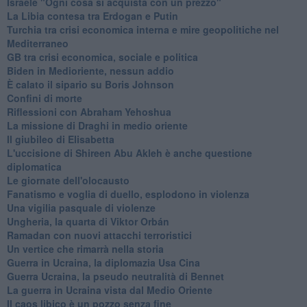
Israele "Ogni cosa si acquista con un prezzo"
La Libia contesa tra Erdogan e Putin
Turchia tra crisi economica interna e mire geopolitiche nel
Mediterraneo
GB tra crisi economica, sociale e politica
Biden in Medioriente, nessun addio
È calato il sipario su Boris Johnson
Confini di morte
Riflessioni con Abraham Yehoshua
La missione di Draghi in medio oriente
Il giubileo di Elisabetta
L'uccisione di Shireen Abu Akleh è anche questione
diplomatica
Le giornate dell'olocausto
Fanatismo e voglia di duello, esplodono in violenza
Una vigilia pasquale di violenze
Ungheria, la quarta di Viktor Orbán
Ramadan con nuovi attacchi terroristici
Un vertice che rimarrà nella storia
Guerra in Ucraina, la diplomazia Usa Cina
Guerra Ucraina, la pseudo neutralità di Bennet
La guerra in Ucraina vista dal Medio Oriente
​Il caos libico è un pozzo senza fine