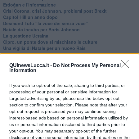
Erdoğan e l'informazione
Crisi Corona, crisi Johnson, problemi post Brexit
Capitol Hill un anno dopo
Desmond Tutu "la voce dei senza voce"
Natale da incubo per Boris Johnson
La questione Ucraina
Cipro, un ponte dove si mischiano le culture
Una vigilia di Natale per un nuovo Rais
La questione israelo-palestinese ignorata dal G20
Erdogan continua a sfidare l'Occidente
QUInewsLucca.it -
Do Not Process My Personal
Libano, collasso economico e guerra civile
Information
Johnson, da Trump a Biden alla Brexit
L'AUKUS e il Quad
Biden, primo presidente USA non in guerra
If you wish to opt-out of the sale, sharing to third parties, or
Papa Bergoglio vedrà Viktor Orbán
processing of your personal or sensitive information for
Bennet, un giorno in attesa di Biden
targeted advertising by us, please use the below opt-out
Il ritorno dei talebani
section to confirm your selection. Please note that after your
​La lenta agonia del Libano
opt-out request is processed you may continue seeing
Sudafrica, è allarme alimentare
interest-based ads based on personal information utilized by
Usa di nuovo al centro della geopolitica internazionale
us or personal information disclosed to third parties prior to
L’appuntamento di Israele con il cambiamento
your opt-out. You may separately opt-out of the further
La farsa delle elezioni in Siria
disclosure of your personal information by third parties on the