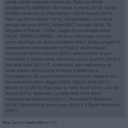
Locali a livello regionale e nazionale. Nella mia attività
divulgativa ho pubblicato i libri Acqua in mente (2012), Servizi
Pubblici Locali (2013), Gino Bartali e i Giusti toscani (2014),
Riusi: da rifiuti a risorse! (2014), Giorgio Nissim, una vita al
servizio del bene (2016), SosteniAMO l'energia (2018), Da
Mogador a Firenze: i Caffaz, viaggio di una famiglia ebrea
(2019). ENRICO CATASSI - Storico e criminologo mancato,
scrivo reportage per diversi quotidiani online. Svolgo progetti di
cooperazione internazionale nei Paesi in via di sviluppo.
Curatore del libro In nome di (2007), sono contento di aver
contribuito, in piccola parte, ad Hamas pace o guerra? (2005) e
Non solo pane (2011). E, ovviamente, alla realizzazione di
molte edizioni del Concerto di Natale a Betlemme e
Gerusalemme. Gli autori insieme hanno curato i seguenti libri:
Gerusalemme ultimo viaggio (2009), Kibbutz 3000 (2011),
Israele 2013 (2013), Francesco in Terra Santa (2014). Voci da
Israele (2015), Betlemme. La stella della Terra Santa
nell'ombra del Medioriente (2017), How close to Bethlehem
(2018), Netanyahu re senza trono (2019) e Il Signor Netanyahu
(2021).
,
Sabato
ore 17:31
Blog
11 Aprile 2020