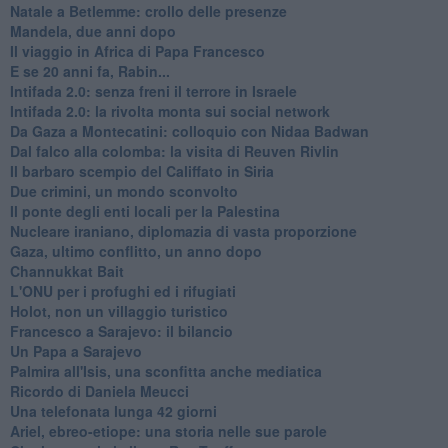
Natale a Betlemme: crollo delle presenze
Mandela, due anni dopo
Il viaggio in Africa di Papa Francesco
E se 20 anni fa, Rabin...
Intifada 2.0: senza freni il terrore in Israele
Intifada 2.0: la rivolta monta sui social network
Da Gaza a Montecatini: colloquio con Nidaa Badwan
Dal falco alla colomba: la visita di Reuven Rivlin
Il barbaro scempio del Califfato in Siria
Due crimini, un mondo sconvolto
Il ponte degli enti locali per la Palestina
Nucleare iraniano, diplomazia di vasta proporzione
Gaza, ultimo conflitto, un anno dopo
Channukkat Bait
L'ONU per i profughi ed i rifugiati
Holot, non un villaggio turistico
Francesco a Sarajevo: il bilancio
Un Papa a Sarajevo
Palmira all'Isis, una sconfitta anche mediatica
Ricordo di Daniela Meucci
​Una telefonata lunga 42 giorni
​Ariel, ebreo-etiope: una storia nelle sue parole