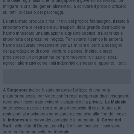
mitigare la crisi dei generi alimentari, a coltivare il proprio orticello
sui tetti, di casa o dei parcheggi.
La città-stato produce circa il 10% del proprio fabbisogno, il resto è
importato ma le restrizioni sui trasporti della grande distribuzione
hanno innescato una situazione alquanto caotica, tra carenze e
impennata dei prezzi nei negozi. Per evitare il panico le autorità
hanno assicurato investimenti per 21 milioni di euro a sostegno
della produzione di uova, verdure e pesce. Inoltre, è stato
predisposto un programma per promuovere l'utilizzo di spazi
agricoli alternativi come i siti industriali dismessi e, appunto, i tetti.
A
Singapore
inoltre è stato sospeso l'utilizzo di una nota
piattaforma social per video conferenze adoperata dagli insegnanti,
dopo aver riscontrato evidenti violazioni della privacy.
La Malesia
sotto blocco parziale registra una decrescita di casi, tuttavia, le
restrizioni al movimento sono state estese sino alla fine del mese.
In
Indonesia
la curva del contagio è in aumento. In
Corea del
Sud
, nella città di Daegu, con il più diffuso focolaio, i casi sono
zero, per la prima volta da febbraio.