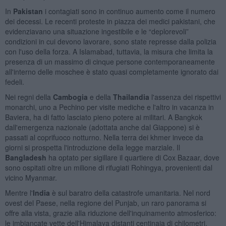
In
Pakistan
i contagiati sono in continuo aumento come il numero
dei decessi. Le recenti proteste in piazza dei medici pakistani, che
evidenziavano una situazione ingestibile e le “deplorevoli”
condizioni in cui devono lavorare, sono state represse dalla polizia
con l'uso della forza. A Islamabad, tuttavia, la misura che limita la
presenza di un massimo di cinque persone contemporaneamente
all'interno delle moschee è stato quasi completamente ignorato dai
fedeli.
Nei regni della
Cambogia
e della
Thailandia
l'assenza dei rispettivi
monarchi, uno a Pechino per visite mediche e l'altro in vacanza in
Baviera, ha di fatto lasciato pieno potere ai militari. A Bangkok
dall'emergenza nazionale (adottata anche dal Giappone) si è
passati al coprifuoco notturno. Nella terra dei khmer invece da
giorni si prospetta l'introduzione della legge marziale. Il
Bangladesh
ha optato per sigillare il quartiere di Cox Bazaar, dove
sono ospitati oltre un milione di rifugiati Rohingya, provenienti dal
vicino Myanmar.
Mentre l'
India
è sul baratro della catastrofe umanitaria. Nel nord
ovest del Paese, nella regione del Punjab, un raro panorama si
offre alla vista, grazie alla riduzione dell'inquinamento atmosferico:
le imbiancate vette dell'Himalaya distanti centinaia di chilometri.