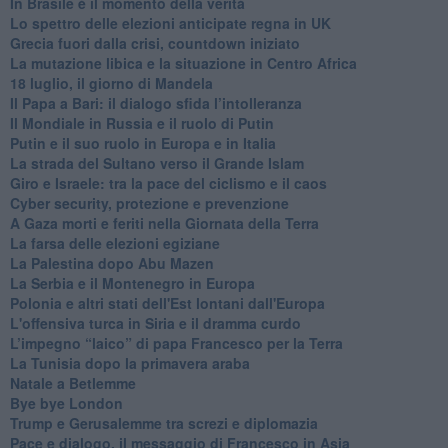
In Brasile è il momento della verità
Lo spettro delle elezioni anticipate regna in UK
Grecia fuori dalla crisi, countdown iniziato
La mutazione libica e la situazione in Centro Africa
18 luglio, il giorno di Mandela
Il Papa a Bari: il dialogo sfida l’intolleranza
Il Mondiale in Russia e il ruolo di Putin
Putin e il suo ruolo in Europa e in Italia
La strada del Sultano verso il Grande Islam
Giro e Israele: tra la pace del ciclismo e il caos
Cyber security, protezione e prevenzione
A Gaza morti e feriti nella Giornata della Terra
La farsa delle elezioni egiziane
La Palestina dopo Abu Mazen
La Serbia e il Montenegro in Europa
Polonia e altri stati dell'Est lontani dall'Europa
L'offensiva turca in Siria e il dramma curdo
L’impegno “laico” di papa Francesco per la Terra
La Tunisia dopo la primavera araba
Natale a Betlemme
Bye bye London
Trump e Gerusalemme tra screzi e diplomazia
Pace e dialogo, il messaggio di Francesco in Asia