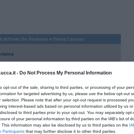
di Alfredo De Girolamo e Enrico Catassi
oriente
iziato il 7 ottobre 2023
cca.it -
Do Not Process My Personal Information
ogan
to opt-out of the sale, sharing to third parties, or processing of your per
onflitti
formation for targeted advertising by us, please use the below opt-out s
r selection. Please note that after your opt-out request is processed y
eing interest-based ads based on personal information utilized by us or
per l'Italia
disclosed to third parties prior to your opt-out. You may separately opt-
losure of your personal information by third parties on the IAB’s list of
hia”
. This information may also be disclosed by us to third parties on the
IA
Participants
that may further disclose it to other third parties.
ella spesa