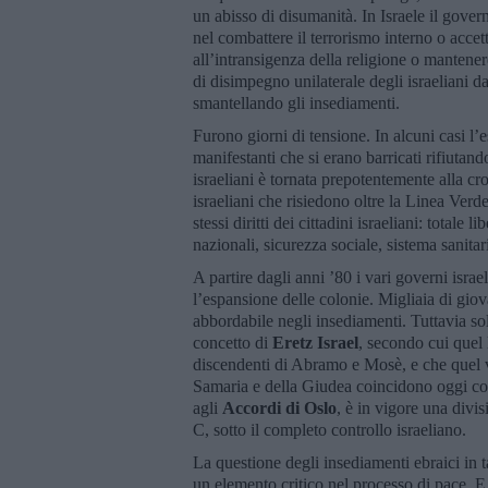
un abisso di disumanità. In Israele il gove
nel combattere il terrorismo interno o accet
all’intransigenza della religione o mantener
di disimpegno unilaterale degli israeliani 
smantellando gli insediamenti.
Furono giorni di tensione. In alcuni casi l’
manifestanti che si erano barricati rifiutand
israeliani è tornata prepotentemente alla c
israeliani che risiedono oltre la Linea Verde
stessi diritti dei cittadini israeliani: totale
nazionali, sicurezza sociale, sistema sanitar
A partire dagli anni ’80 i vari governi israel
l’espansione delle colonie. Migliaia di gio
abbordabile negli insediamenti. Tuttavia sol
concetto di
Eretz
Israel
, secondo cui quel 
discendenti di Abramo e Mosè, e che quel vi
Samaria e della Giudea coincidono oggi con
agli
Accordi di Oslo
, è in vigore una divi
C, sotto il completo controllo israeliano.
La questione degli insediamenti ebraici in ta
un elemento critico nel processo di pace. E f