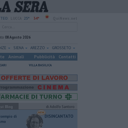
25°
34°
TEO:
LUCCA
QuiNews.net
ato
08 Agosto 2026
ENZE
SIENA
AREZZO
GROSSETO
ste
Animali
Pubblicità
Contatti
CARI
VILLA BASILICA
ui Blog
di Adolfo Santoro
DISINCANTATO
esempio di
ismo