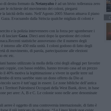
rno di destra formato da
Netanyahu
è ad un bivio: tolleranza zero
tare le richieste del movimento dei coloni, piegarsi
e la laicità dello stato. Nell’Agosto 2005 Sharon attuava il piano
C
da Gaza. Evacuando dalla Striscia qualche migliaia di coloni e
esercito e la polizia intervennero con la forza per sgomberare i
o di lasciare
Gaza
. Dieci anni dopo la questione dei coloni
ronaca.Recenti statistiche annoverano che il numero degli
 è intorno alle 450 mila unità. I coloni godono di fatto degli
 libertà di movimento, di parola, partecipazione alle elezioni
io etc etc.
iani hanno utilizzato la molla della crisi degli alloggi per favorire
vani coppie, con basso reddito, hanno trovato casa ad un prezzo
o il 40% motiva la legittimazione a vivere in quelle terre sul
lembo di terra sarebbe stato un dono offerto da Dio ai
ncolo sacro è tutt’oggi in essere. Le zone bibliche dell’antica
 i Territori Palestinesi Occupati della West Bank, dove, in base
sione per aree: A, B e C. Le colonie sono nelle aree denominate
li aeree è oggetto di una controversia internazionale, di fatto è
orse il più intricato da risolvere. “
La Linea Verde non esiste,