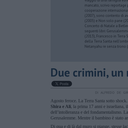
viaggio di una famiglia eb
mancato, scrivo reportage p
cooperazione internazionale
(2007), sono contento di av
(2005) e Non solo pane (201
Concerto di Natale a Betl
seguenti libri: Gerusalemme
(2013), Francesco in Terra 
della Terra Santa nell'omb
Netanyahu re senza trono (
Due crimini, un
DI ALFREDO DE GI
Agosto feroce. La Terra Santa sotto shock.
Shira e Ali
, la prima 17 anni e israeliana, 
dell’intolleranza e del fondamentalismo. L
Gerusalemme. Mentre il bambino è stato arso
Di qua e di là dal muro si piange, stesse la