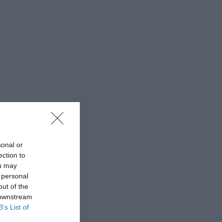
sonal or
ection to
ou may
 personal
out of the
 downstream
B’s List of