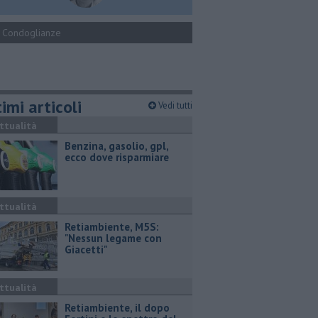
Condoglianze
imi articoli
Vedi tutti
ttualità
​Benzina, gasolio, gpl,
ecco dove risparmiare
ttualità
Retiambiente, M5S:
"Nessun legame con
Giacetti"
ttualità
Retiambiente, il dopo