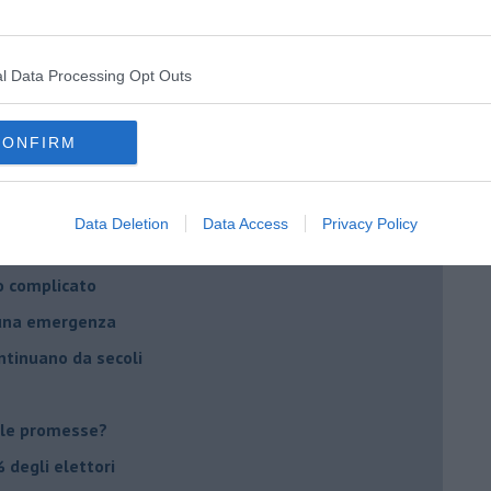
daco e la Brexit
ico
l Data Processing Opt Outs
imenticare
il futuro di Erdoğan
CONFIRM
stra israeliana
le
Data Deletion
Data Access
Privacy Policy
o complicato
suna emergenza
ontinuano da secoli
le promesse?
 degli elettori