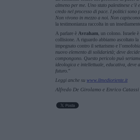
almeno per me. Uno stato palestinese c’è e 
credo nel processo di pace. I politici son
Non vivono in mezzo a noi. Non capiscono 
la testimonianza raccolta in un insediamento
A parlare è
Avraham
, un colono. Israele 
collisione. A riguardo abbiamo ascoltato l
impegnato contro il settarismo e l’omofobia
nuovo elemento di solidarietà; deve decidere
compongono. Questo pericolo può seriamente
ideologica e intellettuale, educativa, deve a
futuro.
”
Leggi anche su
www.ilmedioriente.it
Alfredo De Girolamo e Enrico Catassi