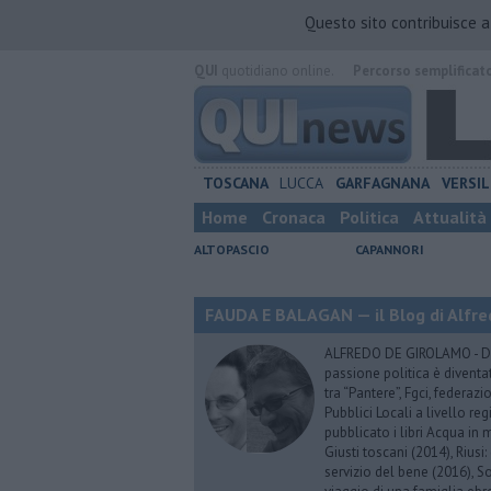
Questo sito contribuisce 
QUI
quotidiano online.
Percorso semplificat
TOSCANA
LUCCA
GARFAGNANA
VERSIL
Home
Cronaca
Politica
Attualità
ALTOPASCIO
CAPANNORI
FAUDA E BALAGAN — il Blog di Alfre
ALFREDO DE GIROLAMO - Dopo
passione politica è diventa
tra “Pantere”, Fgci, federazi
Pubblici Locali a livello re
pubblicato i libri Acqua in m
Giusti toscani (2014), Riusi:
servizio del bene (2016), S