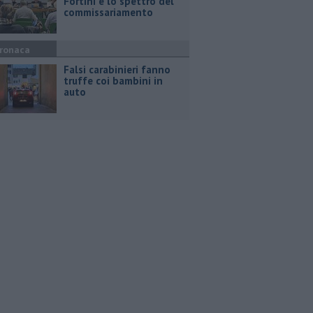
Fortini e lo spettro del
commissariamento
ronaca
Falsi carabinieri fanno
truffe coi bambini in
auto