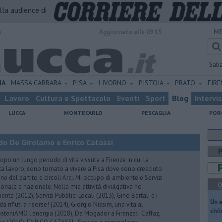
alla audience di
o
Aggiornato alle 09:15
ME
Sab
IA
MASSA CARRARA
PISA
LIVORNO
PISTOIA
PRATO
FIR
Lavoro
Cultura e Spettacolo
Eventi
Sport
Blog
Intervi
LUCCA
MONTECARLO
PESCAGLIA
POR
do De Girolamo e Enrico Catassi
 un lungo periodo di vita vissuta a Firenze in cui la
ta lavoro, sono tornato a vivere a Pisa dove sono cresciuto
one del partito e circoli Arci. Mi occupo di ambiente e Servizi
Q
gionale e nazionale. Nella mia attività divulgativa ho
ente (2012), Servizi Pubblici Locali (2013), Gino Bartali e i
​Un 
 da rifiuti a risorse! (2014), Giorgio Nissim, una vita al
civ
osteniAMO l'energia (2018), Da Mogador a Firenze: i Caffaz,