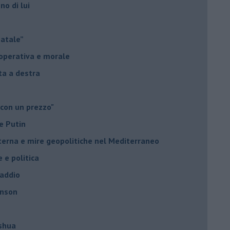
no di lui
Natale”
à operativa e morale
sta a destra
 con un prezzo"
e Putin
nterna e mire geopolitiche nel Mediterraneo
e e politica
 addio
hnson
oshua