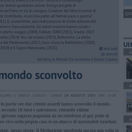
rea (2019). ENRICO CATASSI - Storico e criminologo
er diversi quotidiani online. Svolgo progetti di
 nei Paesi in via di sviluppo. Curatore del libro In nome di
QUI
er contribuito, in piccola parte, ad Hamas pace o guerra?
1). E, ovviamente, alla realizzazione di molte edizioni del
emme e Gerusalemme. Gli autori insieme hanno curato i
 ultimo viaggio (2009), Kibbutz 3000 (2011), Israele 2013
Santa (2014). Voci da Israele (2015), Betlemme. La stella
Ult
ra del Medioriente (2017), How close to Bethlehem (2018),
2019) e Il Signor Netanyahu (2021).
Vedi tutti
A
gli articoli
del blog di Alfredo De Girolamo e Enrico Catassi
 mondo sconvolto
A
ROLAMO E ENRICO CATASSI - LUNEDÌ
10 AGOSTO 2015
ORE 14:08
 In poche ore due crimini assurdi hanno sconvolto il mondo.
il secondo 18 mesi e palestinese, entrambi vittime
a giovane ragazza pugnalata da un ortodosso al gay pride di
A
 vivo nella propria casa in un attacco di nazionalisti israeliani.
crime, stesso orrore. Il Medioriente sprofonda ancora una volta in