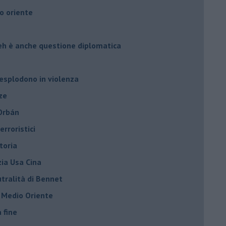
o oriente
leh è anche questione diplomatica
 esplodono in violenza
ze
 Orbán
rroristici
toria
zia Usa Cina
tralità di Bennet
l Medio Oriente
a fine