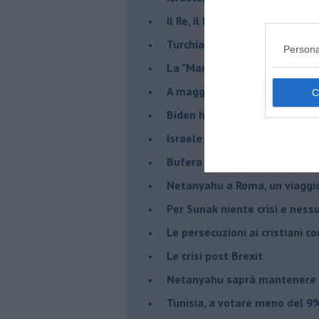
Il Re, il Primo Ministro, il Sin
Turchia al voto, Erdogan in bil
Persona
La "Marcia dei vivi" per non d
A maggio le urne decideranno 
Biden ha fatto infuriare la de
Israele rischia una guerra civi
Bufera sull'immigrazione
Netanyahu a Roma, un viaggi
Per Sunak niente crisi e nes
Le persecuzioni ai cristiani c
Le crisi post Brexit
Netanyahu saprà mantenere 
Tunisia, a votare meno del 9%