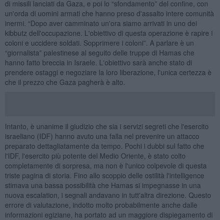
di missili lanciati da Gaza, e poi lo “sfondamento” del confine, con
un'orda di uomini armati che hanno preso d'assalto intere comunità
inermi. “Dopo aver camminato un'ora siamo arrivati in uno dei
kibbutz dell'occupazione. L'obiettivo di questa operazione è rapire i
coloni e uccidere soldati. Sopprimere i coloni”. A parlare è un
“giornalista” palestinese al seguito delle truppe di Hamas che
hanno fatto breccia in Israele. L'obiettivo sarà anche stato di
prendere ostaggi e negoziare la loro liberazione, l'unica certezza è
che il prezzo che Gaza pagherà è alto.
Intanto, è unanime il giudizio che sia i servizi segreti che l'esercito
israeliano (IDF) hanno avuto una falla nel prevenire un attacco
preparato dettagliatamente da tempo. Pochi i dubbi sul fatto che
l'IDF, l'esercito più potente del Medio Oriente, è stato colto
completamente di sorpresa, ma non è l'unico colpevole di questa
triste pagina di storia. Fino allo scoppio delle ostilità l'intelligence
stimava una bassa possibilità che Hamas si impegnasse in una
nuova escalation, i segnali andavano in tutt'altra direzione. Questo
errore di valutazione, indotto molto probabilmente anche dalle
informazioni egiziane, ha portato ad un maggiore dispiegamento di