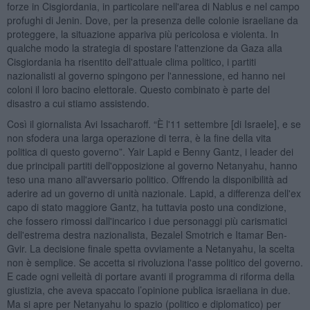
forze in Cisgiordania, in particolare nell'area di Nablus e nel campo
profughi di Jenin. Dove, per la presenza delle colonie israeliane da
proteggere, la situazione appariva più pericolosa e violenta. In
qualche modo la strategia di spostare l'attenzione da Gaza alla
Cisgiordania ha risentito dell'attuale clima politico, i partiti
nazionalisti al governo spingono per l'annessione, ed hanno nei
coloni il loro bacino elettorale. Questo combinato è parte del
disastro a cui stiamo assistendo.
Così il giornalista Avi Issacharoff. “È l'11 settembre [di Israele], e se
non sfodera una larga operazione di terra, è la fine della vita
politica di questo governo”. Yair Lapid e Benny Gantz, i leader dei
due principali partiti dell'opposizione al governo Netanyahu, hanno
teso una mano all'avversario politico. Offrendo la disponibilità ad
aderire ad un governo di unità nazionale. Lapid, a differenza dell'ex
capo di stato maggiore Gantz, ha tuttavia posto una condizione,
che fossero rimossi dall'incarico i due personaggi più carismatici
dell'estrema destra nazionalista, Bezalel Smotrich e Itamar Ben-
Gvir. La decisione finale spetta ovviamente a Netanyahu, la scelta
non è semplice. Se accetta si rivoluziona l'asse politico del governo.
E cade ogni velleità di portare avanti il programma di riforma della
giustizia, che aveva spaccato l’opinione publica israeliana in due.
Ma si apre per Netanyahu lo spazio (politico e diplomatico) per