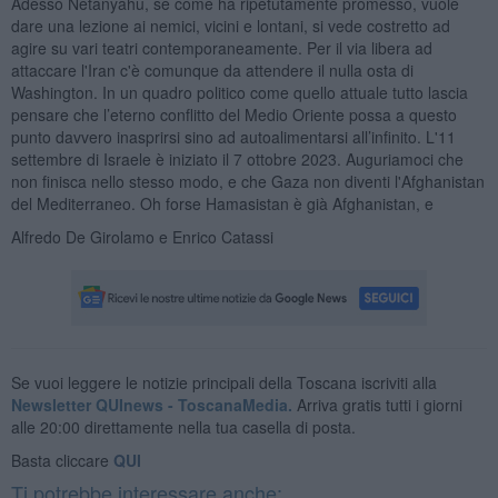
Adesso Netanyahu, se come ha ripetutamente promesso, vuole
dare una lezione ai nemici, vicini e lontani, si vede costretto ad
agire su vari teatri contemporaneamente. Per il via libera ad
attaccare l'Iran c'è comunque da attendere il nulla osta di
Washington. In un quadro politico come quello attuale tutto lascia
pensare che l’eterno conflitto del Medio Oriente possa a questo
punto davvero inasprirsi sino ad autoalimentarsi all’infinito. L'11
settembre di Israele è iniziato il 7 ottobre 2023. Auguriamoci che
non finisca nello stesso modo, e che Gaza non diventi l'Afghanistan
del Mediterraneo. Oh forse Hamasistan è già Afghanistan, e
Alfredo De Girolamo e Enrico Catassi
Se vuoi leggere le notizie principali della Toscana iscriviti alla
Newsletter QUInews - ToscanaMedia.
Arriva gratis tutti i giorni
alle 20:00 direttamente nella tua casella di posta.
Basta cliccare
QUI
Ti potrebbe interessare anche: