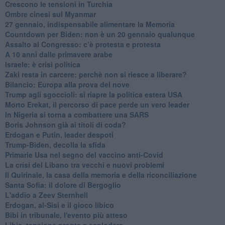
Crescono le tensioni in Turchia
Ombre cinesi sul Myanmar
27 gennaio, indispensabile alimentare la Memoria
Countdown per Biden: non è un 20 gennaio qualunque
Assalto al Congresso: c’è protesta e protesta
A 10 anni dalle primavere arabe
Israele: è crisi politica
Zaki resta in carcere: perchè non si riesce a liberare?
Bilancio: Europa alla prova del nove
Trump agli sgoccioli: si riapre la politica estera USA
Morto Erekat, il percorso di pace perde un vero leader
In Nigeria si torna a combattere una SARS
Boris Johnson già ai titoli di coda?
Erdogan e Putin, leader despoti
Trump-Biden, decolla la sfida
Primarie Usa nel segno del vaccino anti-Covid
La crisi del Libano tra vecchi e nuovi problemi
Il Quirinale, la casa della memoria e della riconciliazione
Santa Sofia: il dolore di Bergoglio
L'addio a ​Zeev Sternhell
Erdogan, al-Sisi e il gioco libico
Bibi in tribunale, l'evento più atteso
Libia, tensione pronta a esplodere