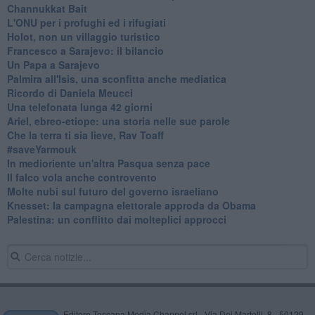
Channukkat Bait
L'ONU per i profughi ed i rifugiati
Holot, non un villaggio turistico
Francesco a Sarajevo: il bilancio
Un Papa a Sarajevo
Palmira all'Isis, una sconfitta anche mediatica
Ricordo di Daniela Meucci
​Una telefonata lunga 42 giorni
​Ariel, ebreo-etiope: una storia nelle sue parole
Che la terra ti sia lieve, Rav Toaff
​#saveYarmouk
​In medioriente un'altra Pasqua senza pace
​Il falco vola anche controvento
Molte nubi sul futuro del governo israeliano
Knesset: la campagna elettorale approda da Obama
Palestina: un conflitto dai molteplici approcci
Editore Toscana Media Channel srl - Via Dei Martelli, 8 - 50129