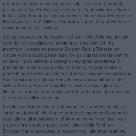
portare avanti il suo storico piano di colpire Teheran (i progetti
militari sono riposti nel cassetto da anni). L'ambasciatore di Israele
in Italia, Alon Bar, non è l'unico a pensare che dietro ad Hamas “c'è
il sostegno dell'Iran”. Difficile il contrario, soprattutto perché non c'è
nessuna smentita all'accusa.
A giugno scorso una delegazione ad alto livello di Hamas, incluso il
capo dell'Ufficio politico del movimento Ismail Haniyeh, ha
incontrato il presidente iraniano Ebrahim Raisi a Teheran per
discutere della causa palestinese. Nella dichiarazione Haniyeh ha
salutato il ruolo dell'Iran a sostegno del popolo palestinese. E il
presidente iraniano, a sua volta, ha ribadito l'impegno del suo
paese in favore della resistenza di fronte all'occupazione israeliana.
Pochi mesi prima lo stesso Haniyeh aveva personalmente fatto
visita a Beirut a Hassan Nasrallah. L'asse in calce siglato tra
Hezbollah, Hamas e Iran degli ayatollah prefigurava che qualcosa
di tremendo bolliva in pentola.
Le relazioni diplomatiche di Netanyahu con il mondo sunnita - gli
“arabi anti-iraniani”, che hanno portato ad espandere il perimetro
degli affari e gli stessi Accordi di Abramo, come i recenti colloqui
distensivi tra Israele e sauditi (con il placet della Turchia di
Erdogan) hanno accelerato la reazione degli altri attori regionali.