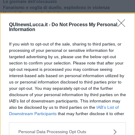
Le giornate dell'olocausto
Fanatismo e voglia di duello, esplodono in violenza
Una vigilia pasquale di violenze
Ungheria, la quarta di Viktor Orbán
QUInewsLucca.it -
Do Not Process My Personal
Ramadan con nuovi attacchi terroristici
Information
Un vertice che rimarrà nella storia
Guerra in Ucraina, la diplomazia Usa Cina
Guerra Ucraina, la pseudo neutralità di Bennet
If you wish to opt-out of the sale, sharing to third parties, or
La guerra in Ucraina vista dal Medio Oriente
processing of your personal or sensitive information for
​Il caos libico è un pozzo senza fine
targeted advertising by us, please use the below opt-out
Erdoğan e l'informazione
section to confirm your selection. Please note that after your
Crisi Corona, crisi Johnson, problemi post Brexit
opt-out request is processed you may continue seeing
Capitol Hill un anno dopo
interest-based ads based on personal information utilized by
Desmond Tutu "la voce dei senza voce"
us or personal information disclosed to third parties prior to
Natale da incubo per Boris Johnson
your opt-out. You may separately opt-out of the further
La questione Ucraina
disclosure of your personal information by third parties on the
Cipro, un ponte dove si mischiano le culture
IAB’s list of downstream participants. This information may
Una vigilia di Natale per un nuovo Rais
also be disclosed by us to third parties on the
IAB’s List of
La questione israelo-palestinese ignorata dal G20
Downstream Participants
that may further disclose it to other
Erdogan continua a sfidare l'Occidente
third parties.
Libano, collasso economico e guerra civile
Johnson, da Trump a Biden alla Brexit
Personal Data Processing Opt Outs
L'AUKUS e il Quad