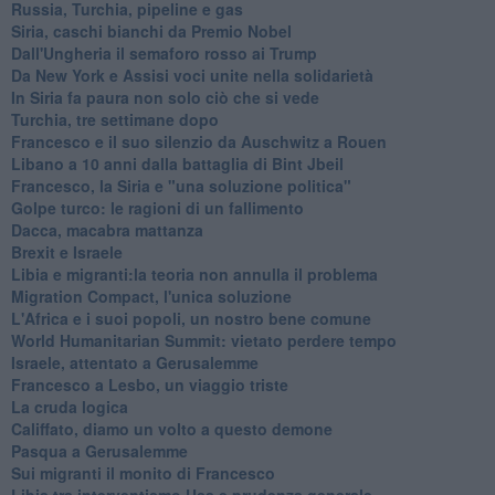
Russia, Turchia, pipeline e gas
Siria, caschi bianchi da Premio Nobel
Dall'Ungheria il semaforo rosso ai Trump
Da New York e Assisi voci unite nella solidarietà
In Siria fa paura non solo ciò che si vede
Turchia, tre settimane dopo
Francesco e il suo silenzio da Auschwitz a Rouen
Libano a 10 anni dalla battaglia di Bint Jbeil
Francesco, la Siria e "una soluzione politica"
Golpe turco: le ragioni di un fallimento
Dacca, macabra mattanza
Brexit e Israele
Libia e migranti:la teoria non annulla il problema
Migration Compact, l'unica soluzione
L'Africa e i suoi popoli, un nostro bene comune
World Humanitarian Summit: vietato perdere tempo
Israele, attentato a Gerusalemme
Francesco a Lesbo, un viaggio triste
La cruda logica
Califfato, diamo un volto a questo demone
Pasqua a Gerusalemme
Sui migranti il monito di Francesco
Libia tra interventismo Usa e prudenza generale