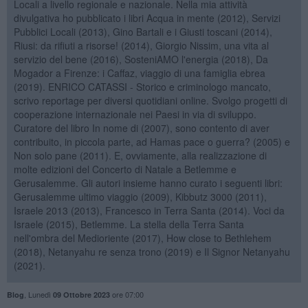
Locali a livello regionale e nazionale. Nella mia attività
divulgativa ho pubblicato i libri Acqua in mente (2012), Servizi
Pubblici Locali (2013), Gino Bartali e i Giusti toscani (2014),
Riusi: da rifiuti a risorse! (2014), Giorgio Nissim, una vita al
servizio del bene (2016), SosteniAMO l'energia (2018), Da
Mogador a Firenze: i Caffaz, viaggio di una famiglia ebrea
(2019). ENRICO CATASSI - Storico e criminologo mancato,
scrivo reportage per diversi quotidiani online. Svolgo progetti di
cooperazione internazionale nei Paesi in via di sviluppo.
Curatore del libro In nome di (2007), sono contento di aver
contribuito, in piccola parte, ad Hamas pace o guerra? (2005) e
Non solo pane (2011). E, ovviamente, alla realizzazione di
molte edizioni del Concerto di Natale a Betlemme e
Gerusalemme. Gli autori insieme hanno curato i seguenti libri:
Gerusalemme ultimo viaggio (2009), Kibbutz 3000 (2011),
Israele 2013 (2013), Francesco in Terra Santa (2014). Voci da
Israele (2015), Betlemme. La stella della Terra Santa
nell'ombra del Medioriente (2017), How close to Bethlehem
(2018), Netanyahu re senza trono (2019) e Il Signor Netanyahu
(2021).
,
Lunedì
ore 07:00
Blog
09 Ottobre 2023