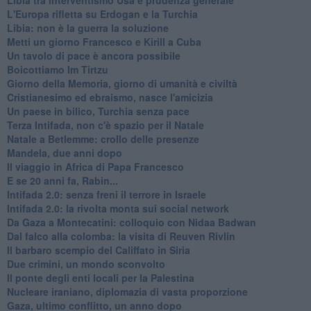
L'Europa rifletta su Erdogan e la Turchia
Libia: non è la guerra la soluzione
Metti un giorno Francesco e Kirill a Cuba
Un tavolo di pace è ancora possibile
Boicottiamo Im Tirtzu
Giorno della Memoria, giorno di umanità e civiltà
Cristianesimo ed ebraismo, nasce l'amicizia
Un paese in bilico, Turchia senza pace
Terza Intifada, non c'è spazio per il Natale
Natale a Betlemme: crollo delle presenze
Mandela, due anni dopo
Il viaggio in Africa di Papa Francesco
E se 20 anni fa, Rabin...
Intifada 2.0: senza freni il terrore in Israele
Intifada 2.0: la rivolta monta sui social network
Da Gaza a Montecatini: colloquio con Nidaa Badwan
Dal falco alla colomba: la visita di Reuven Rivlin
Il barbaro scempio del Califfato in Siria
Due crimini, un mondo sconvolto
Il ponte degli enti locali per la Palestina
Nucleare iraniano, diplomazia di vasta proporzione
Gaza, ultimo conflitto, un anno dopo