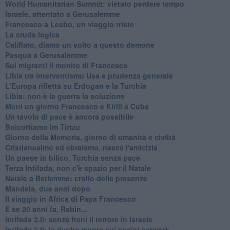
World Humanitarian Summit: vietato perdere tempo
Israele, attentato a Gerusalemme
Francesco a Lesbo, un viaggio triste
La cruda logica
Califfato, diamo un volto a questo demone
Pasqua a Gerusalemme
Sui migranti il monito di Francesco
Libia tra interventismo Usa e prudenza generale
L'Europa rifletta su Erdogan e la Turchia
Libia: non è la guerra la soluzione
Metti un giorno Francesco e Kirill a Cuba
Un tavolo di pace è ancora possibile
Boicottiamo Im Tirtzu
Giorno della Memoria, giorno di umanità e civiltà
Cristianesimo ed ebraismo, nasce l'amicizia
Un paese in bilico, Turchia senza pace
Terza Intifada, non c'è spazio per il Natale
Natale a Betlemme: crollo delle presenze
Mandela, due anni dopo
Il viaggio in Africa di Papa Francesco
E se 20 anni fa, Rabin...
Intifada 2.0: senza freni il terrore in Israele
Intifada 2.0: la rivolta monta sui social network