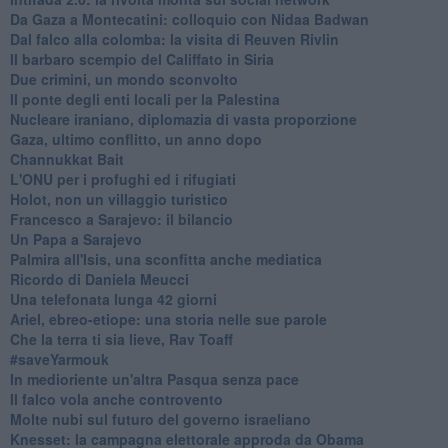
Da Gaza a Montecatini: colloquio con Nidaa Badwan
Dal falco alla colomba: la visita di Reuven Rivlin
Il barbaro scempio del Califfato in Siria
Due crimini, un mondo sconvolto
Il ponte degli enti locali per la Palestina
Nucleare iraniano, diplomazia di vasta proporzione
Gaza, ultimo conflitto, un anno dopo
Channukkat Bait
L'ONU per i profughi ed i rifugiati
Holot, non un villaggio turistico
Francesco a Sarajevo: il bilancio
Un Papa a Sarajevo
Palmira all'Isis, una sconfitta anche mediatica
Ricordo di Daniela Meucci
​Una telefonata lunga 42 giorni
​Ariel, ebreo-etiope: una storia nelle sue parole
Che la terra ti sia lieve, Rav Toaff
​#saveYarmouk
​In medioriente un'altra Pasqua senza pace
​Il falco vola anche controvento
Molte nubi sul futuro del governo israeliano
Knesset: la campagna elettorale approda da Obama