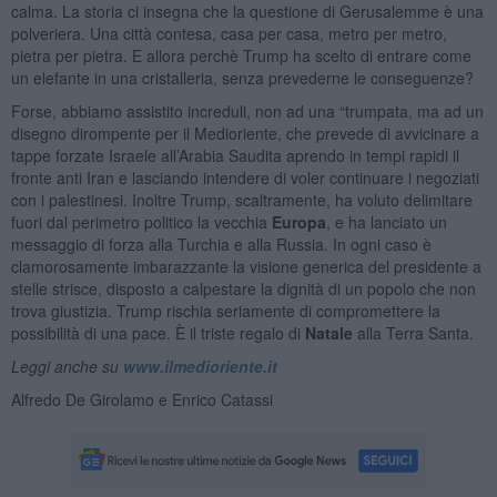
calma. La storia ci insegna che la questione di Gerusalemme è una
polveriera. Una città contesa, casa per casa, metro per metro,
pietra per pietra. E allora perchè Trump ha scelto di entrare come
un elefante in una cristalleria, senza prevederne le conseguenze?
Forse, abbiamo assistito increduli, non ad una “trumpata, ma ad un
disegno dirompente per il Medioriente, che prevede di avvicinare a
tappe forzate Israele all’Arabia Saudita aprendo in tempi rapidi il
fronte anti Iran e lasciando intendere di voler continuare i negoziati
con i palestinesi. Inoltre Trump, scaltramente, ha voluto delimitare
fuori dal perimetro politico la vecchia
Europa
, e ha lanciato un
messaggio di forza alla Turchia e alla Russia. In ogni caso è
clamorosamente imbarazzante la visione generica del presidente a
stelle strisce, disposto a calpestare la dignità di un popolo che non
trova giustizia. Trump rischia seriamente di compromettere la
possibilità di una pace. È il triste regalo di
Natale
alla Terra Santa.
Leggi anche su
www.ilmedioriente.it
Alfredo De Girolamo e Enrico Catassi