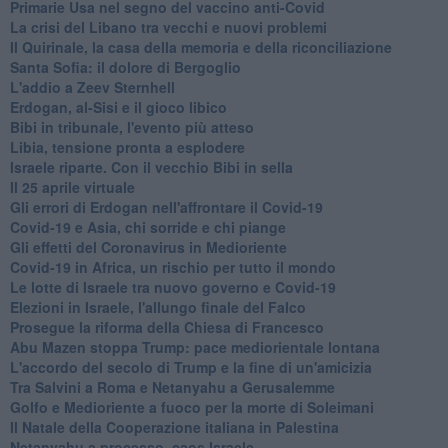
Primarie Usa nel segno del vaccino anti-Covid
La crisi del Libano tra vecchi e nuovi problemi
Il Quirinale, la casa della memoria e della riconciliazione
Santa Sofia: il dolore di Bergoglio
L'addio a ​Zeev Sternhell
Erdogan, al-Sisi e il gioco libico
Bibi in tribunale, l'evento più atteso
Libia, tensione pronta a esplodere
Israele riparte. Con il vecchio Bibi in sella
Il 25 aprile virtuale
Gli errori di Erdogan nell'affrontare il Covid-19
Covid-19 e Asia, chi sorride e chi piange
Gli effetti del Coronavirus in Medioriente
Covid-19 in Africa, un rischio per tutto il mondo
Le lotte di Israele tra nuovo governo e Covid-19
Elezioni in Israele, l'allungo finale del Falco
Prosegue la riforma della Chiesa di Francesco
Abu Mazen stoppa Trump: pace mediorientale lontana
L'accordo del secolo di Trump e la fine di un'amicizia
Tra Salvini a Roma e Netanyahu a Gerusalemme
Golfo e Medioriente a fuoco per la morte di Soleimani
Il Natale della Cooperazione italiana in Palestina
Netanyahu a processo, caos Israele