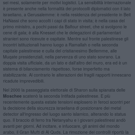
sei mesi, solamente per motivi logistici. La sensibilità internazionale
è presente anche nella formalità dei protocolli diplomatici con il lato
israeliano, a Gerusalemme: è nella residenza del presidente in Beit
HaNassi che sono accolti i capi di stato in visita; è nella casa del
primo ministro, a pochi passi da Balfour street, che si svolgono le
cene di gala; è alla Knesset che le delegazioni di parlamentari
stranieri sono ricevute e ospitate. Mentre sul fronte palestinese gli
incontri istituzionali hanno luogo a Ramallah o nella seconda
capitale palestinese e culla del cristianesimo Betlemme, alle
Muqate presidenziali, nella parvenza di uno stato sovrano. La
doppia visita ufficiale, da un lato e dall'altro del muro, era ed è un
sistema di bilanciamento rispettoso, forse imperfetto ma
stabilizzante. Al contrario le alterazioni dei fragili rapporti innescano
ricadute imprevedibili.
Nel 2000 la passeggiata elettorale di Sharon sulla spianata delle
Moschee
scatenò la seconda Intifada palestinese. E più
recentemente questa estate tensioni esplosero in feroci scontri per
la decisione della sicurezza israeliana di posizionare dei metal
detector all'ingresso del luogo santo islamico, alterando lo status
quo. Il braccio di ferro tra Netanyahu e i giovani palestinesi andò
avanti per giorni. Ad incitare, e infuocare, gli animi del mondo
arabo, il Gran Mufti di Al Quds. La rimozione dei controlli riportò la