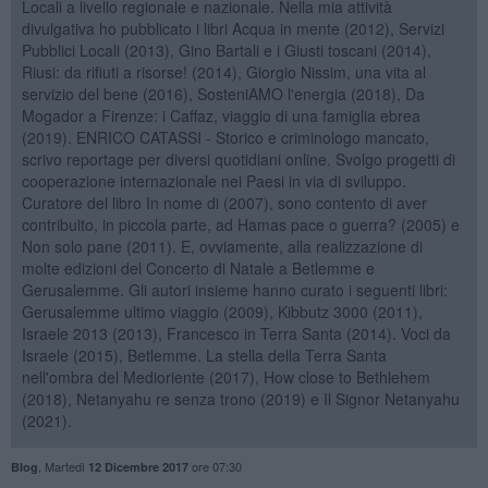
Locali a livello regionale e nazionale. Nella mia attività
divulgativa ho pubblicato i libri Acqua in mente (2012), Servizi
Pubblici Locali (2013), Gino Bartali e i Giusti toscani (2014),
Riusi: da rifiuti a risorse! (2014), Giorgio Nissim, una vita al
servizio del bene (2016), SosteniAMO l'energia (2018), Da
Mogador a Firenze: i Caffaz, viaggio di una famiglia ebrea
(2019). ENRICO CATASSI - Storico e criminologo mancato,
scrivo reportage per diversi quotidiani online. Svolgo progetti di
cooperazione internazionale nei Paesi in via di sviluppo.
Curatore del libro In nome di (2007), sono contento di aver
contribuito, in piccola parte, ad Hamas pace o guerra? (2005) e
Non solo pane (2011). E, ovviamente, alla realizzazione di
molte edizioni del Concerto di Natale a Betlemme e
Gerusalemme. Gli autori insieme hanno curato i seguenti libri:
Gerusalemme ultimo viaggio (2009), Kibbutz 3000 (2011),
Israele 2013 (2013), Francesco in Terra Santa (2014). Voci da
Israele (2015), Betlemme. La stella della Terra Santa
nell'ombra del Medioriente (2017), How close to Bethlehem
(2018), Netanyahu re senza trono (2019) e Il Signor Netanyahu
(2021).
,
Martedì
ore 07:30
Blog
12 Dicembre 2017