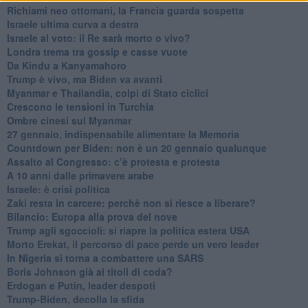
Richiami neo ottomani, la Francia guarda sospetta
Israele ultima curva a destra
Israele al voto: il Re sarà morto o vivo?
Londra trema tra gossip e casse vuote
Da Kindu a Kanyamahoro
Trump è vivo, ma Biden va avanti
Myanmar e Thailandia, colpi di Stato ciclici
Crescono le tensioni in Turchia
Ombre cinesi sul Myanmar
27 gennaio, indispensabile alimentare la Memoria
Countdown per Biden: non è un 20 gennaio qualunque
Assalto al Congresso: c’è protesta e protesta
A 10 anni dalle primavere arabe
Israele: è crisi politica
Zaki resta in carcere: perchè non si riesce a liberare?
Bilancio: Europa alla prova del nove
Trump agli sgoccioli: si riapre la politica estera USA
Morto Erekat, il percorso di pace perde un vero leader
In Nigeria si torna a combattere una SARS
Boris Johnson già ai titoli di coda?
Erdogan e Putin, leader despoti
Trump-Biden, decolla la sfida