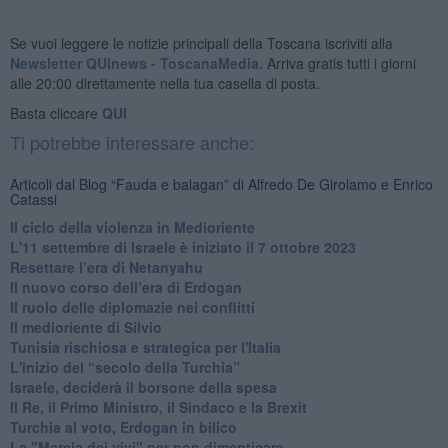
Se vuoi leggere le notizie principali della Toscana iscriviti alla
Newsletter QUInews - ToscanaMedia.
Arriva gratis tutti i giorni
alle 20:00 direttamente nella tua casella di posta.
Basta cliccare
QUI
Ti potrebbe interessare anche:
Articoli dal Blog “Fauda e balagan” di Alfredo De Girolamo e Enrico
Catassi
Il ciclo della violenza in Medioriente
L'11 settembre di Israele è iniziato il 7 ottobre 2023
Resettare l’era di Netanyahu
​Il nuovo corso dell’era di Erdogan
Il ruolo delle diplomazie nei conflitti
Il medioriente di Silvio
Tunisia rischiosa e strategica per l'Italia
L'inizio del “secolo della Turchia”
Israele, deciderà il borsone della spesa
Il Re, il Primo Ministro, il Sindaco e la Brexit
Turchia al voto, Erdogan in bilico
La "Marcia dei vivi" per non dimenticare