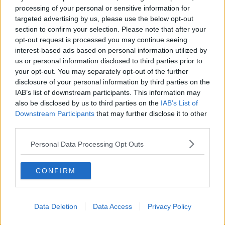
La questione Ucraina
processing of your personal or sensitive information for
Cipro, un ponte dove si mischiano le culture
targeted advertising by us, please use the below opt-out
Una vigilia di Natale per un nuovo Rais
section to confirm your selection. Please note that after your
La questione israelo-palestinese ignorata dal G20
opt-out request is processed you may continue seeing
Erdogan continua a sfidare l'Occidente
interest-based ads based on personal information utilized by
Libano, collasso economico e guerra civile
Johnson, da Trump a Biden alla Brexit
us or personal information disclosed to third parties prior to
L'AUKUS e il Quad
your opt-out. You may separately opt-out of the further
Biden, primo presidente USA non in guerra
disclosure of your personal information by third parties on the
Papa Bergoglio vedrà Viktor Orbán
IAB’s list of downstream participants. This information may
Bennet, un giorno in attesa di Biden
also be disclosed by us to third parties on the
IAB’s List of
Il ritorno dei talebani
Downstream Participants
that may further disclose it to other
​La lenta agonia del Libano
third parties.
Sudafrica, è allarme alimentare
Usa di nuovo al centro della geopolitica internazionale
Personal Data Processing Opt Outs
L’appuntamento di Israele con il cambiamento
La farsa delle elezioni in Siria
CONFIRM
In Medioriente non ci sono favole, solo realtà
Biden chiama ma Netanyahu non risponde
Niente di nuovo in Medioriente
La forza di Boris Johnson
Data Deletion
Data Access
Privacy Policy
Biden nuovo alleato armeno contro la Turchia
Mar Mediterraneo cimitero silente