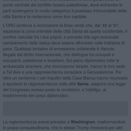
punto centrale del conflitto israelo-palestinese, dove entrambe le
parti sostengono in modo categorico il possesso irrinunciabile della
città Santa e la reclamano come loro capitale.
L'ONU continua a riconoscere la linea verde che, dal '48 al '67,
separava la zona orientale della città Santa da quella occidentale, il
confine naturale tra i due popoli, e prevede che ogni eventuale
cambiamento dello status deve essere affrontato nelle trattative di
pace. Qualsiasi tentativo di annessione unilaterale è ritenuto
illegale dal diritto internazionale, che distingue tra occupati e
occupanti, palestinesi e israeliani. Sul piano diplomatico tutte le
ambasciate straniere, che riconoscono Israele, hanno la loro sede
a Tel Aviv e una rappresentanza consolare a Gerusalemme. Per
oltre un ventennio i vari inquilini della Casa Bianca hanno rinunciato
a spostare la rappresentanza nella città
Santa
, seppure una legge
del Congresso avesse posto le condizioni, e l'obbligo, al
trasferimento del corpo diplomatico.
La ragionevolezza aveva prevalso a
Washington
, trasformandosi
in prassi consuetudinaria, che lo stesso Trump rinnoverà per altri