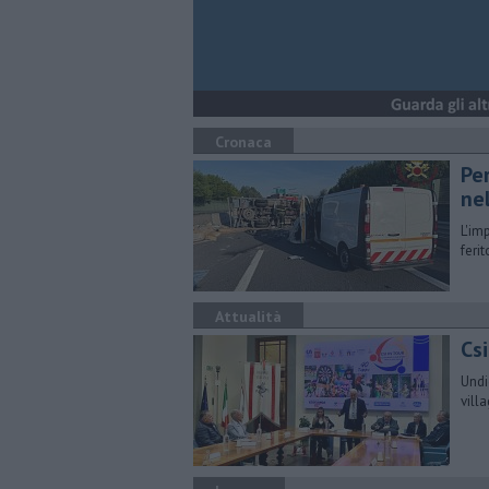
Cronaca
Pe
nel
L'im
feri
Attualità
Csi
Undi
vill