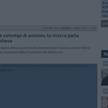
A L
di 
Scar
con 
QUI
VENERDÌ
12 GIUGNO 2026
ORE 17:42
 sottotipi di autismo, la ricerca parla
cchese
coperta arriva da uno studio internazionale: il primo autore è Marco
ni, ricercatore della Scuola Imt Alti Studi Lucca
N