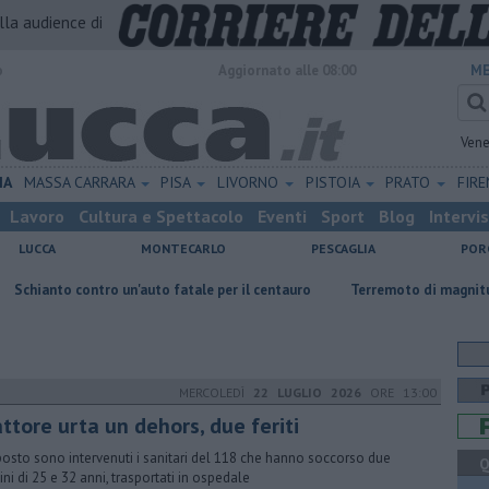
alla audience di
o
Aggiornato alle 08:00
ME
Vene
IA
MASSA CARRARA
PISA
LIVORNO
PISTOIA
PRATO
FIR
Lavoro
Cultura e Spettacolo
Eventi
Sport
Blog
Intervi
LUCCA
MONTECARLO
PESCAGLIA
POR
ro un'auto fatale per il centauro
Terremoto di magnitudo 4.3 scuote l
MERCOLEDÌ
22 LUGLIO 2026
ORE 13:00
ttore urta un dehors, due feriti
posto sono intervenuti i sanitari del 118 che hanno soccorso due
Q
ni di 25 e 32 anni, trasportati in ospedale