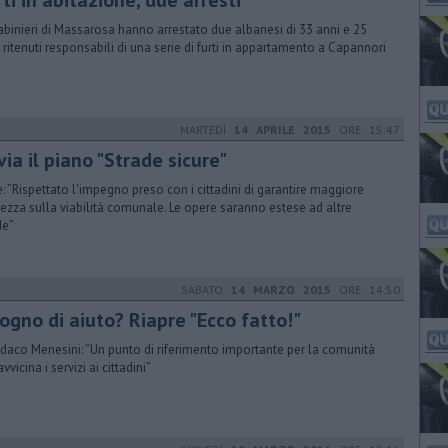
ti in abitazione, due arresti
rabinieri di Massarosa hanno arrestato due albanesi di 33 anni e 25
, ritenuti responsabili di una serie di furti in appartamento a Capannori
MARTEDÌ
14 APRILE 2015
ORE 15:47
via il piano "Strade sicure"
: ”Rispettato l'impegno preso con i cittadini di garantire maggiore
rezza sulla viabilità comunale. Le opere saranno estese ad altre
de”
SABATO
14 MARZO 2015
ORE 14:50
ogno di aiuto? Riapre "Ecco fatto!"
indaco Menesini: ”Un punto di riferimento importante per la comunità
vvicina i servizi ai cittadini”