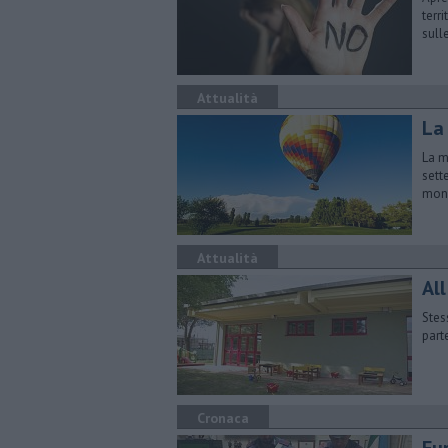
terr
sull
Attualità
La 
La m
sett
mong
Attualità
All
Stes
part
Cronaca