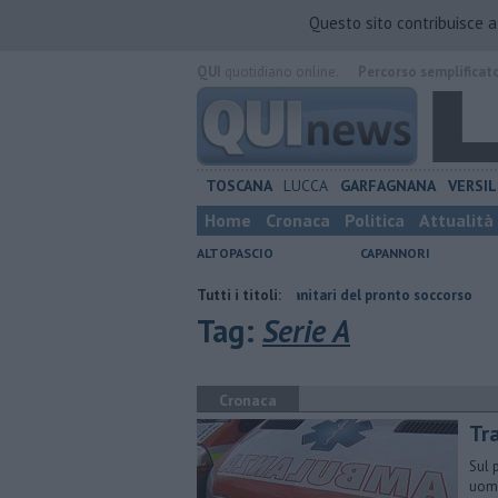
Questo sito contribuisce 
QUI
quotidiano online.
Percorso semplificat
TOSCANA
LUCCA
GARFAGNANA
VERSIL
Home
Cronaca
Politica
Attualità
ALTOPASCIO
CAPANNORI
in auto
Calci e pugni ai sanitari del pronto soccorso
Tutti i titoli:
Schianto cont
Tag:
Serie A
Cronaca
Tra
Sul 
uomi