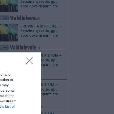
Benzina, gasolio, gpl,
ecco dove risparmiare
PROVINCIA DI FIRENZE — ​
Benzina, gasolio, gpl,
ecco dove risparmiare
PROVINCIA DI PISTOIA — ​
Benzina, gasolio, gpl,
ecco dove risparmiare
sonal or
ection to
PROVINCIA DI SIENA — ​
ou may
Benzina, gasolio, gpl,
 personal
ecco dove risparmiare
out of the
 downstream
B’s List of
PROVINCIA DI SIENA — ​