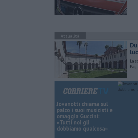
Attualità
Due
lu
La s
Paga
Jovanotti chiama sul
palco i suoi musicisti e
omaggia Guccini:
«Tutti noi gli
dobbiamo qualcosa»