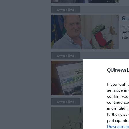
Attualità
Gra
Inte
Leon
atte
Attualità
Inc
QUInewsLu
Ridu
per 
If you wish 
sensitive in
confirm you
Attualità
continue se
information 
Te
further disc
To
participants
​Il 
Downstream 