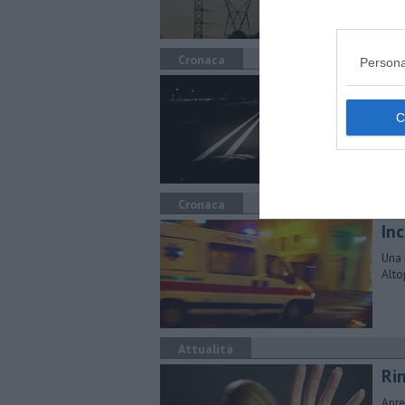
dell
elet
Cronaca
Persona
Se
Nott
quat
Cronaca
In
Una 
Alto
Attualità
Ri
Apre