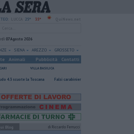
25°
35°
TEO:
LUCCA
QuiNews.net
rdì
07 Agosto 2026
ENZE
SIENA
AREZZO
GROSSETO
ste
Animali
Pubblicità
Contatti
CARI
VILLA BASILICA
a Toscana
Falsi carabinieri fanno truffe coi bambini in auto
Calci 
ui Blog
di Riccardo Ferrucci