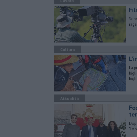
Lavoro
Fil
Sono
raga
Cultura
L'i
La p
bigl
bigli
Attualità
Fos
te
Dopo
"Lo 