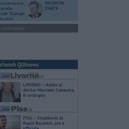
INCONTRI
ucca la mostra
D'ARTE
Marcello
selli “Dialoghi
la città"
Condoglianze
etwork QUInews
LIVORNO — Addio al
dottor Massimo Campana,
il cordoglio
PISA — Stojilkovic al
Rapid Bucarest, ora è
ufficiale