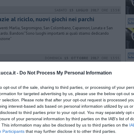
SABATO
15 LUGLIO 2017
ORE 13:58
zie al riciclo, nuovi giochi nei parchi
rventi: Marlia, Segromigno, San Colombano, Capannori, Lunata e San
ardo. Bandoni:”Sono luoghi importanti ai quali stiamo dedicando
nzione”
DOMENICA
15 OTTOBRE 2017
ORE 13:55
entivi per la pubblicità sui giornali online
cca.it -
Do Not Process My Personal Information
zione di imposte e tasse con un credito d'imposta del 75% e del 90%
le imprese che fanno pubblicità sui quotidiani online come QUInews
to opt-out of the sale, sharing to third parties, or processing of your per
formation for targeted advertising by us, please use the below opt-out s
r selection. Please note that after your opt-out request is processed y
MARTEDÌ
17 NOVEMBRE 2015
ORE 14:25
eing interest-based ads based on personal information utilized by us or
disclosed to third parties prior to your opt-out. You may separately opt-
rna contro il piano del paesaggio della
losure of your personal information by third parties on the IAB’s list of
scana
. This information may also be disclosed by us to third parties on the
IA
Consiglio regionale ha approvato all'unanimità una mozione in difesa
Participants
that may further disclose it to other third parties.