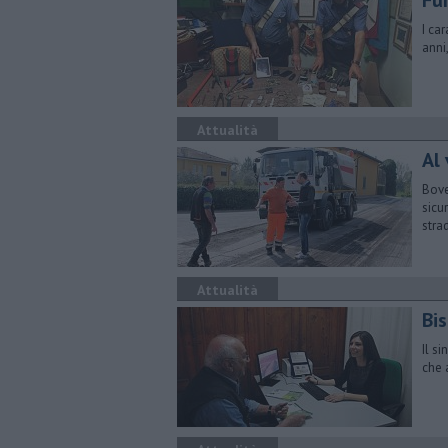
Fur
I ca
anni
Attualità
Al 
Bove
sicu
stra
Attualità
Bis
Il s
che a