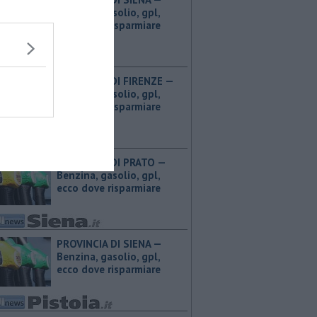
Benzina, gasolio, gpl,
ecco dove risparmiare
PROVINCIA DI FIRENZE — ​
Benzina, gasolio, gpl,
ecco dove risparmiare
PROVINCIA DI PRATO — ​
Benzina, gasolio, gpl,
ecco dove risparmiare
PROVINCIA DI SIENA — ​
Benzina, gasolio, gpl,
ecco dove risparmiare