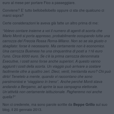
euro al mese per portare Fico a passeggiare.
Conviene? E’ tutto bellobellobello oppure ci sta che qualcuno ci
marci sopra?
Certe considerazioni le aveva già fatte un altro prima di me:
“Volevo contare insieme a voi il numero di agenti di scorta che
Mario Monti si porta appresso, probabilmente occupando tutta una
carrozza del Freccia Rossa Roma-Milano. Non so se sia giusto o
sbagliato: forse è necessario. Ma certamente non è economico.
Una carrozza Business ha una cinquantina di posti a 116 euro
l’uno. Circa 6000 euro. Se c’è la prima carrozza denominata
Executive, i costi sono forse anche superiori. A questo vanno
aggiunti i costi della scorta. Un viaggio può arrivare a costare
facilmente cifre a quattro zeri. Dieci, venti, trentamila euro? Chi può
dirlo! Tenetelo a mente, quando vi raccontano che sono
parsimoniosi e “viaggiano in treno”. Anche perché Monti stava
andando a Bergamo, ad aprire la sua campagna elettorale.
Un’attività non certamente istituzionale. Pagheremo noi anche
quella?”
Non ci crederete, ma sono parole scritte da
Beppe Grillo
sul suo
blog, il 20 gennaio 2013.