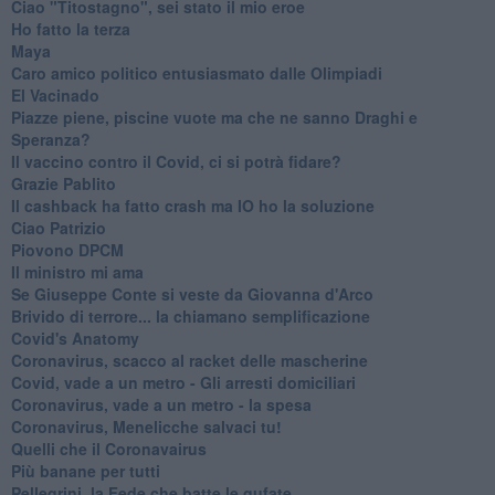
Ciao "Titostagno", sei stato il mio eroe
Ho fatto la terza
Maya
Caro amico politico entusiasmato dalle Olimpiadi
El Vacinado
Piazze piene, piscine vuote ma che ne sanno Draghi e
Speranza?
​Il vaccino contro il Covid, ci si potrà fidare?
Grazie Pablito
Il cashback ha fatto crash ma IO ho la soluzione
Ciao Patrizio
Piovono DPCM
Il ministro mi ama
Se Giuseppe Conte si veste da Giovanna d'Arco
Brivido di terrore... la chiamano semplificazione
Covid's Anatomy
Coronavirus, scacco al racket delle mascherine
Covid, vade a un metro - Gli arresti domiciliari
Coronavirus, vade a un metro - la spesa
Coronavirus, Menelicche salvaci tu!
Quelli che il Coronavairus
Più banane per tutti
Pellegrini, la Fede che batte le gufate