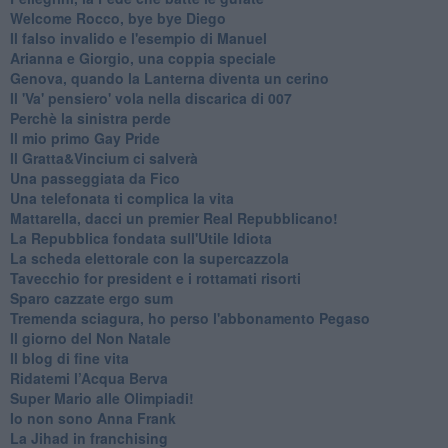
Welcome Rocco, bye bye Diego
Il falso invalido e l'esempio di Manuel
Arianna e Giorgio, una coppia speciale
Genova, quando la Lanterna diventa un cerino
Il 'Va' pensiero' vola nella discarica di 007
Perchè la sinistra perde
Il mio primo Gay Pride
Il Gratta&Vincium ci salverà
Una passeggiata da Fico
Una telefonata ti complica la vita
Mattarella, dacci un premier Real Repubblicano!
La Repubblica fondata sull'Utile Idiota
La scheda elettorale con la supercazzola
Tavecchio for president e i rottamati risorti
Sparo cazzate ergo sum
Tremenda sciagura, ho perso l'abbonamento Pegaso
Il giorno del Non Natale
Il blog di fine vita
​Ridatemi l’Acqua Berva
Super Mario alle Olimpiadi!
Io non sono Anna Frank
​La Jihad in franchising