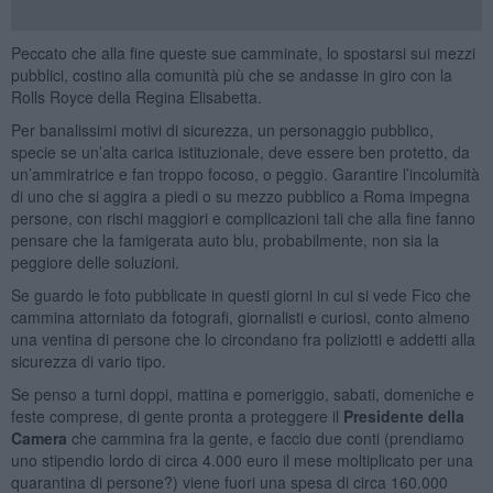
Peccato che alla fine queste sue camminate, lo spostarsi sui mezzi
pubblici, costino alla comunità più che se andasse in giro con la
Rolls Royce della Regina Elisabetta.
Per banalissimi motivi di sicurezza, un personaggio pubblico,
specie se un’alta carica istituzionale, deve essere ben protetto, da
un’ammiratrice e fan troppo focoso, o peggio. Garantire l’incolumità
di uno che si aggira a piedi o su mezzo pubblico a Roma impegna
persone, con rischi maggiori e complicazioni tali che alla fine fanno
pensare che la famigerata auto blu, probabilmente, non sia la
peggiore delle soluzioni.
Se guardo le foto pubblicate in questi giorni in cui si vede Fico che
cammina attorniato da fotografi, giornalisti e curiosi, conto almeno
una ventina di persone che lo circondano fra poliziotti e addetti alla
sicurezza di vario tipo.
Se penso a turni doppi, mattina e pomeriggio, sabati, domeniche e
feste comprese, di gente pronta a proteggere il
Presidente della
Camera
che cammina fra la gente, e faccio due conti (prendiamo
uno stipendio lordo di circa 4.000 euro il mese moltiplicato per una
quarantina di persone?) viene fuori una spesa di circa 160.000