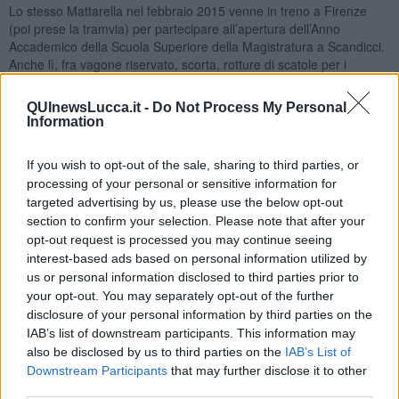
Lo stesso Mattarella nel febbraio 2015 venne in treno a Firenze
(poi prese la tramvia) per partecipare all’apertura dell’Anno
Accademico della Scuola Superiore della Magistratura a Scandicci.
Anche lì, fra vagone riservato, scorta, rotture di scatole per i
passanti e tutto il resto faceva prima e spendeva meno se arrivava
con un F35.
QUInewsLucca.it -
Do Not Process My Personal
Information
Sulla sicurezza c’è poco da scherzare, di morti in attentati ne
abbiamo avuti già troppi. Ho appena finito di leggere un bel libro di
Marco Damilano
(
Un atomo di verità – Aldo Moro e la fine della
If you wish to opt-out of the sale, sharing to third parties, or
politica in Italia, Feltrinelli 2018
) che parla di Moro, di cosa ha
processing of your personal or sensitive information for
rappresentato per l’Italia e di quello che è successo prima, durante
targeted advertising by us, please use the below opt-out
e dopo il 16 marzo 1978, il giorno del suo rapimento, la strage di
section to confirm your selection. Please note that after your
Via Fani. Come vedeva la politica, come era già allora, come
opt-out request is processed you may continue seeing
sarebbe diventata successivamente fino ai giorni nostri.
interest-based ads based on personal information utilized by
Quel 16 marzo che ricordiamo in diversi fu l’inizio della fine di una
us or personal information disclosed to third parties prior to
possibilità. E accadde anche perché la sicurezza non era ancora
your opt-out. You may separately opt-out of the further
adeguata a quello che sarebbe potuto succedere e purtroppo
disclosure of your personal information by third parties on the
successe. Un’auto non blindata, un percorso sempre uguale giorno
IAB’s list of downstream participants. This information may
dopo giorno, solo 5 persone di scorta, tutte trucidate.
also be disclosed by us to third parties on the
IAB’s List of
Downstream Participants
that may further disclose it to other
La sicurezza è importante, nelle nostre città, per noi e per chi ci
third parties.
rappresenta, anche se a volte non è quello che voteremmo. Poterla