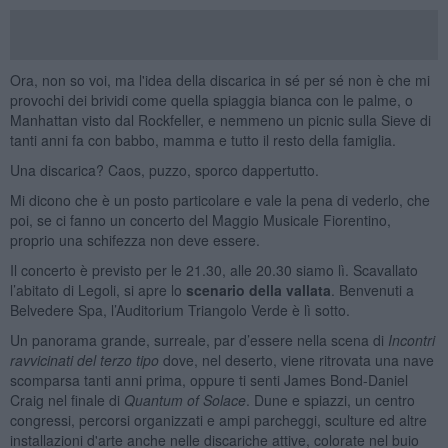
Ora, non so voi, ma l'idea della discarica in sé per sé non è che mi
provochi dei brividi come quella spiaggia bianca con le palme, o
Manhattan visto dal Rockfeller, e nemmeno un picnic sulla Sieve di
tanti anni fa con babbo, mamma e tutto il resto della famiglia.
Una discarica? Caos, puzzo, sporco dappertutto.
Mi dicono che è un posto particolare e vale la pena di vederlo, che
poi, se ci fanno un concerto del Maggio Musicale Fiorentino,
proprio una schifezza non deve essere.
Il concerto è previsto per le 21.30, alle 20.30 siamo lì. Scavallato
l’abitato di Legoli, si apre lo
scenario della vallata
. Benvenuti a
Belvedere Spa, l’Auditorium Triangolo Verde è lì sotto.
Un panorama grande, surreale, par d’essere nella scena di
Incontri
ravvicinati del terzo tipo
dove, nel deserto, viene ritrovata una nave
scomparsa tanti anni prima, oppure ti senti James Bond-Daniel
Craig nel finale di
Quantum of Solace
. Dune e spiazzi, un centro
congressi, percorsi organizzati e ampi parcheggi, sculture ed altre
installazioni d'arte anche nelle discariche attive, colorate nel buio