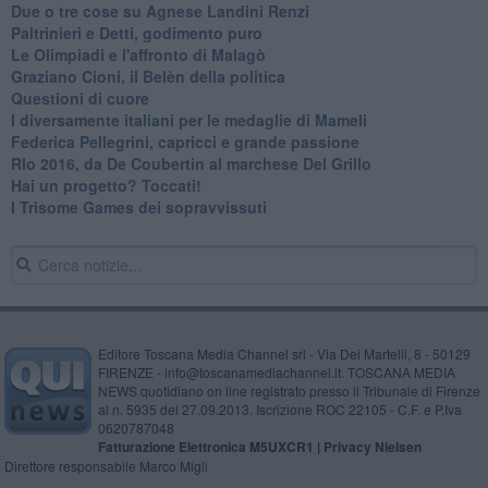
Due o tre cose su Agnese Landini Renzi
Paltrinieri e Detti, godimento puro
Le Olimpiadi e l'affronto di Malagò
Graziano Cioni, il Belèn della politica
Questioni di cuore
I diversamente italiani per le medaglie di Mameli
Federica Pellegrini, capricci e grande passione
RIo 2016, da De Coubertin al marchese Del Grillo
​Hai un progetto? Toccati!
​I Trisome Games dei sopravvissuti
Editore Toscana Media Channel srl - Via Dei Martelli, 8 - 50129
FIRENZE - info@toscanamediachannel.it. TOSCANA MEDIA
NEWS quotidiano on line registrato presso il Tribunale di Firenze
al n. 5935 del 27.09.2013. Iscrizione ROC 22105 - C.F. e P.Iva
0620787048
Fatturazione Elettronica M5UXCR1 |
Privacy Nielsen
Direttore responsabile Marco Migli