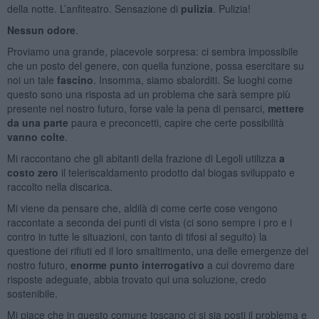
della notte. L’anfiteatro. Sensazione di
pulizia
. Pulizia!
Nessun odore
.
Proviamo una grande, piacevole sorpresa: ci sembra impossibile
che un posto del genere, con quella funzione, possa esercitare su
noi un tale
fascino
. Insomma, siamo sbalorditi. Se luoghi come
questo sono una risposta ad un problema che sarà sempre più
presente nel nostro futuro, forse vale la pena di pensarci,
mettere
da una parte
paura e preconcetti, capire che certe possibilità
vanno colte
.
Mi raccontano che gli abitanti della frazione di Legoli utilizza
a
costo zero
il teleriscaldamento prodotto dal biogas sviluppato e
raccolto nella discarica.
Mi viene da pensare che, aldilà di come certe cose vengono
raccontate a seconda dei punti di vista (ci sono sempre i pro e i
contro in tutte le situazioni, con tanto di tifosi al seguito) la
questione dei rifiuti ed il loro smaltimento, una delle emergenze del
nostro futuro,
enorme punto interrogativo
a cui dovremo dare
risposte adeguate, abbia trovato qui una soluzione, credo
sostenibile.
Mi piace che in questo comune toscano ci si sia posti il problema e