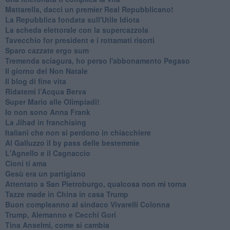
Mattarella, dacci un premier Real Repubblicano!
La Repubblica fondata sull'Utile Idiota
La scheda elettorale con la supercazzola
Tavecchio for president e i rottamati risorti
Sparo cazzate ergo sum
Tremenda sciagura, ho perso l'abbonamento Pegaso
Il giorno del Non Natale
Il blog di fine vita
​Ridatemi l’Acqua Berva
Super Mario alle Olimpiadi!
Io non sono Anna Frank
​La Jihad in franchising
Italiani che non si perdono in chiacchiere
Al Galluzzo il by pass delle bestemmie
L'Agnello e il Cagnaccio
Cioni ti ama
​Gesù era un partigiano
Attentato a San Pietroburgo, qualcosa non mi torna
Tazze made in China in casa Trump
Buon compleanno al sindaco Vivarelli Colonna
Trump, Alemanno e Cecchi Gori
Tina Anselmi, come si cambia