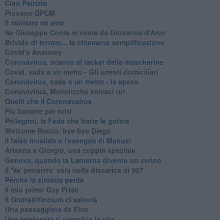
Ciao Patrizio
Piovono DPCM
Il ministro mi ama
Se Giuseppe Conte si veste da Giovanna d'Arco
Brivido di terrore... la chiamano semplificazione
Covid's Anatomy
Coronavirus, scacco al racket delle mascherine
Covid, vade a un metro - Gli arresti domiciliari
Coronavirus, vade a un metro - la spesa
Coronavirus, Menelicche salvaci tu!
Quelli che il Coronavairus
Più banane per tutti
Pellegrini, la Fede che batte le gufate
Welcome Rocco, bye bye Diego
Il falso invalido e l'esempio di Manuel
Arianna e Giorgio, una coppia speciale
Genova, quando la Lanterna diventa un cerino
Il 'Va' pensiero' vola nella discarica di 007
Perchè la sinistra perde
Il mio primo Gay Pride
Il Gratta&Vincium ci salverà
Una passeggiata da Fico
Una telefonata ti complica la vita