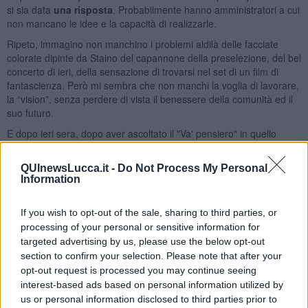
si sia data
una risposta
. Probabilmente hanno amministratori a cui
non mancano le idee e la capacità di realizzarle.
Ripeto, immagino non manchino i problemi aldilà delle facciate
colorate dipinte da Staino del capannone della preselezione, del bel
concerto di ieri, della sensazione di trovarsi nel set di un film di
fantascienza. Però mi sembra che non manchi la voglia di lavorare,
la “vision”, senza perdere di vista il benessere della comunità ed il
suo futuro.
E dopo ieri sera, dopo aver ascoltato il "Va' pensiero" in quello
scenario, confesso che se mi chiedessero “La vorresti una
discarica a pochi chilometri da casa tua?”, una volta vista questa,
QUInewsLucca.it -
Do Not Process My Personal
credo che la mia risposta sarebbe: “Certo, se fosse fatta in maniera
Information
intelligente,
perché no
?”.
Franco Bonciani
If you wish to opt-out of the sale, sharing to third parties, or
processing of your personal or sensitive information for
targeted advertising by us, please use the below opt-out
section to confirm your selection. Please note that after your
opt-out request is processed you may continue seeing
interest-based ads based on personal information utilized by
Se vuoi leggere le notizie principali della Toscana iscriviti alla
us or personal information disclosed to third parties prior to