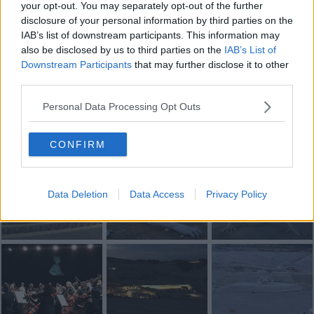
Newsletter QUInews - ToscanaMedia.
Arriva gratis tutti i giorni
your opt-out. You may separately opt-out of the further
alle 20:00 direttamente nella tua casella di posta.
disclosure of your personal information by third parties on the
IAB’s list of downstream participants. This information may
Basta cliccare
QUI
also be disclosed by us to third parties on the
IAB’s List of
Downstream Participants
that may further disclose it to other
Fotogallery
third parties.
Personal Data Processing Opt Outs
CONFIRM
Data Deletion
Data Access
Privacy Policy