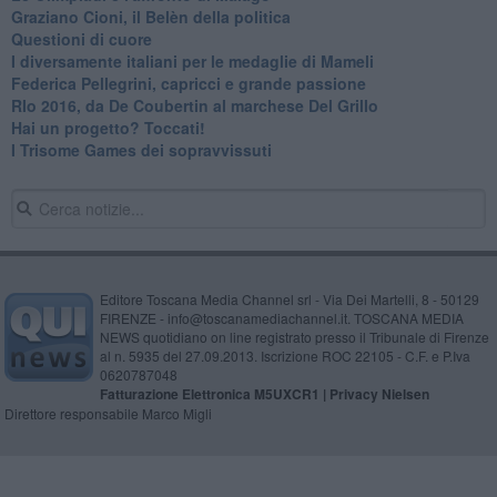
Graziano Cioni, il Belèn della politica
Questioni di cuore
I diversamente italiani per le medaglie di Mameli
Federica Pellegrini, capricci e grande passione
RIo 2016, da De Coubertin al marchese Del Grillo
​Hai un progetto? Toccati!
​I Trisome Games dei sopravvissuti
Editore Toscana Media Channel srl - Via Dei Martelli, 8 - 50129
FIRENZE - info@toscanamediachannel.it. TOSCANA MEDIA
NEWS quotidiano on line registrato presso il Tribunale di Firenze
al n. 5935 del 27.09.2013. Iscrizione ROC 22105 - C.F. e P.Iva
0620787048
Fatturazione Elettronica M5UXCR1 |
Privacy Nielsen
Direttore responsabile Marco Migli
Powered by
Aperion.it