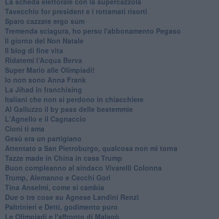
La scheda elettorale con la supercazzola
Tavecchio for president e i rottamati risorti
Sparo cazzate ergo sum
Tremenda sciagura, ho perso l'abbonamento Pegaso
Il giorno del Non Natale
Il blog di fine vita
​Ridatemi l’Acqua Berva
Super Mario alle Olimpiadi!
Io non sono Anna Frank
​La Jihad in franchising
Italiani che non si perdono in chiacchiere
Al Galluzzo il by pass delle bestemmie
L'Agnello e il Cagnaccio
Cioni ti ama
​Gesù era un partigiano
Attentato a San Pietroburgo, qualcosa non mi torna
Tazze made in China in casa Trump
Buon compleanno al sindaco Vivarelli Colonna
Trump, Alemanno e Cecchi Gori
Tina Anselmi, come si cambia
Due o tre cose su Agnese Landini Renzi
Paltrinieri e Detti, godimento puro
Le Olimpiadi e l'affronto di Malagò