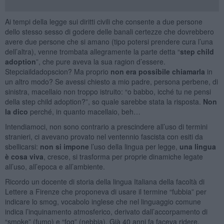
Ai tempi della legge sui diritti civili che consente a due persone
dello stesso sesso di godere delle banali certezze che dovrebbero
avere due persone che si amano (tipo potersi prendere cura l’una
dell’altra), venne trombata allegramente la parte detta “
step child
adoption
”, che pure aveva la sua ragion d’essere.
Stepciaildadopscion? Ma proprio
non era possibile
chiamarla
in
un altro modo? Se avessi chiesto a mio padre, persona perbene, di
sinistra, macellaio non troppo istruito: “o babbo, icché tu ne pensi
della step child adoption?”, so quale sarebbe stata la risposta.
Non
la dico
perché, in quanto macellaio, beh…
Intendiamoci, non sono contrario a prescindere all’uso di termini
stranieri, ci avevano provato nel ventennio fascista con esiti da
sbellicarsi:
non si impone
l’uso della lingua per legge,
una lingua
è cosa viva
, cresce, si trasforma per proprie dinamiche legate
all’uso, all’epoca e all’ambiente.
Ricordo un docente di storia della lingua Italiana della facoltà di
Lettere a Firenze che proponeva di usare il termine “fubbia” per
indicare lo smog, vocabolo inglese che nel linguaggio comune
indica l’inquinamento atmosferico, derivato dall’accorpamento di
“smoke” (fumo) e “fog” (nebbia). Già 40 anni fa faceva ridere,