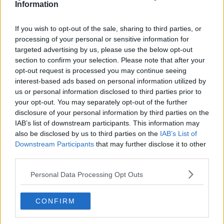
mentre per upgrade andrebbe benissimo aggiornamento ma
Information
tant'è. Ma quando leggo certi post di
onanisti da tastiera
che se la
tirano esibendo tre o quattro tecnicismi sperando in chissà quanti
If you wish to opt-out of the sale, sharing to third parties, or
like, la tenerezza lascia spazio alla compassione se non al
processing of your personal or sensitive information for
disprezzo. Tipo quando sento dire "fuck off" al posto del nostro
targeted advertising by us, please use the below opt-out
stupendo
vaffanculo.
section to confirm your selection. Please note that after your
Leggo di figure importanti, dedite ad un lavoro faticoso come gli
opt-out request is processed you may continue seeing
assistenti di persone anziane con Alzheimer o altre malattie
interest-based ads based on personal information utilized by
degenerative. A volte si tratta di professionisti, altre di familiari:
us or personal information disclosed to third parties prior to
incontrano difficoltà nel pesantissimo lavoro quotidiano, ricevono
your opt-out. You may separately opt-out of the further
poco supporto, spesso sono lasciati
da soli
. Dovremmo conoscerli
disclosure of your personal information by third parties on the
e farli conoscere, valorizzarli, sostenerli nella loro missione ma loro
IAB’s list of downstream participants. This information may
li chiamano “caregivers”. Non assistenti, badanti, “
donatori di sé
”.
also be disclosed by us to third parties on the
IAB’s List of
Caregivers.
Un esercito di invisibili
.
Downstream Participants
that may further disclose it to other
Franco Bonciani
third parties.
Personal Data Processing Opt Outs
CONFIRM
Se vuoi leggere le notizie principali della Toscana iscriviti alla