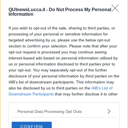
Inventiamoci un giorno di festa di riparazione per questi sfortunati.
QUInewsLucca.it -
Do Not Process My Personal
Un
Giorno del Non Natale
, da scegliere nella seconda quindicina
Information
di giugno, nel quale tutti questi infelici possano ricevere un dono
come se, anche loro, fossero gente normale.
If you wish to opt-out of the sale, sharing to third parties, or
Del resto, se ci hanno rivogato Halloween da qualche anno a
processing of your personal or sensitive information for
questa parte, potremmo pure noi inventare qualcosa che abbia un
targeted advertising by us, please use the below opt-out
senso, per rilanciare l’economia, e rendere giustizia a tutti i
section to confirm your selection. Please note that after your
discriminati.
opt-out request is processed you may continue seeing
Facciamo un gruppo, un movimento, pretendiamo che i partiti
interest-based ads based on personal information utilized by
inseriscano nel loro programma questa sacrosanta battaglia.
us or personal information disclosed to third parties prior to
your opt-out. You may separately opt-out of the further
Magari ci sta anche quel rompicoglioni di Bergoglio!
disclosure of your personal information by third parties on the
PS: scherzo, più o meno. È che la storia dello Ius Soli non mi è
IAB’s list of downstream participants. This information may
andata giù, e come il Parlamento, dopo aver approvato la legge sul
also be disclosed by us to third parties on the
IAB’s List of
Biotestamento ha fatto questa porcata. Tecnicamente si direbbe
Downstream Participants
that may further disclose it to other
che “hanno fatto un fiore e ci hanno cacato sopra”.
third parties.
Immediatamente. Buone Feste a tutti!
Franco Bonciani
Personal Data Processing Opt Outs
CONFIRM