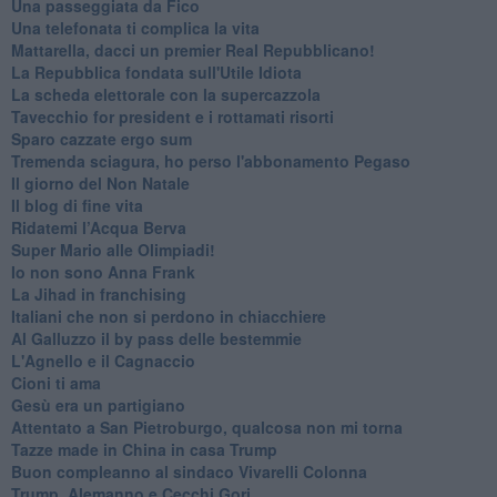
Una passeggiata da Fico
Una telefonata ti complica la vita
Mattarella, dacci un premier Real Repubblicano!
La Repubblica fondata sull'Utile Idiota
La scheda elettorale con la supercazzola
Tavecchio for president e i rottamati risorti
Sparo cazzate ergo sum
Tremenda sciagura, ho perso l'abbonamento Pegaso
Il giorno del Non Natale
Il blog di fine vita
​Ridatemi l’Acqua Berva
Super Mario alle Olimpiadi!
Io non sono Anna Frank
​La Jihad in franchising
Italiani che non si perdono in chiacchiere
Al Galluzzo il by pass delle bestemmie
L'Agnello e il Cagnaccio
Cioni ti ama
​Gesù era un partigiano
Attentato a San Pietroburgo, qualcosa non mi torna
Tazze made in China in casa Trump
Buon compleanno al sindaco Vivarelli Colonna
Trump, Alemanno e Cecchi Gori