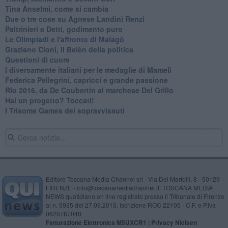
Tina Anselmi, come si cambia
Due o tre cose su Agnese Landini Renzi
Paltrinieri e Detti, godimento puro
Le Olimpiadi e l'affronto di Malagò
Graziano Cioni, il Belèn della politica
Questioni di cuore
I diversamente italiani per le medaglie di Mameli
Federica Pellegrini, capricci e grande passione
RIo 2016, da De Coubertin al marchese Del Grillo
​Hai un progetto? Toccati!
​I Trisome Games dei sopravvissuti
Editore Toscana Media Channel srl - Via Dei Martelli, 8 - 50129
FIRENZE - info@toscanamediachannel.it. TOSCANA MEDIA
NEWS quotidiano on line registrato presso il Tribunale di Firenze
al n. 5935 del 27.09.2013. Iscrizione ROC 22105 - C.F. e P.Iva
0620787048
Fatturazione Elettronica M5UXCR1 |
Privacy Nielsen