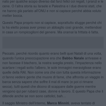
nato per qualche scopo diverso dal farci felici coi regali, i pranzi e le
cene. O l’altra storia su Israele e Palestina e i due diversi stati, che
ne hanno già parlato all’ONU e non si capisce perché abbia voluto
metter bocca.
Questo Papa proprio non si capisce, soprattutto sfugge perché chi
lo ha eletto possa aver preso un abbaglio così grande, mettendosi
in casa un rompicoglioni del genere. Ma oramai la frittata è fatta.
Peccato, perché ricordo quanto erano belli quei Natali di una volta,
quando l’unica preoccupazione era che
Babbo Natale
arrivasse e
non facesse il bischero, la nostra sveglia presto, l’impazienza nello
scartare i regali sotto l’albero, le sole immagini meravigliose erano
quelle della RAI. Non come ora che con tutta questa informazione
ci fanno vedere gente che muore di fame, che affronta un viaggio in
barca senza sapere che soffre il mal di mare (e poi ci rimane
secca), tutti questi che dicono di scappare dalle guerre mentre
vengono qui per rubarci case, donne e lavoro. E questo Papa che li
difende anche se non sono cattolici, bah…
Il saggio Ministro dell’Interno,
Marco Minniti
, aveva tentato di