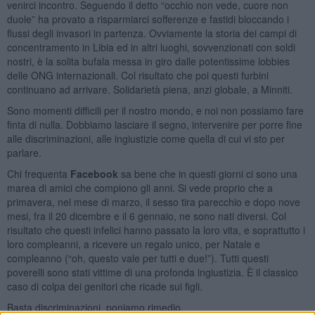
venirci incontro. Seguendo il detto “occhio non vede, cuore non
duole” ha provato a risparmiarci sofferenze e fastidi bloccando i
flussi degli invasori in partenza. Ovviamente la storia dei campi di
concentramento in Libia ed in altri luoghi, sovvenzionati con soldi
nostri, è la solita bufala messa in giro dalle potentissime lobbies
delle ONG internazionali. Col risultato che poi questi furbini
continuano ad arrivare. Solidarietà piena, anzi globale, a Minniti.
Sono momenti difficili per il nostro mondo, e noi non possiamo fare
finta di nulla. Dobbiamo lasciare il segno, intervenire per porre fine
alle discriminazioni, alle ingiustizie come quella di cui vi sto per
parlare.
Chi frequenta
Facebook
sa bene che in questi giorni ci sono una
marea di amici che compiono gli anni. Si vede proprio che a
primavera, nel mese di marzo, il sesso tira parecchio e dopo nove
mesi, fra il 20 dicembre e il 6 gennaio, ne sono nati diversi. Col
risultato che questi infelici hanno passato la loro vita, e soprattutto i
loro compleanni, a ricevere un regalo unico, per Natale e
compleanno (“oh, questo vale per tutti e due!”). Tutti questi
poverelli sono stati vittime di una profonda ingiustizia. È il classico
caso di colpa dei genitori che ricade sui figli.
Basta discriminazioni, poniamo rimedio.