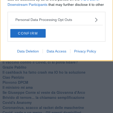
Downstream Participants
that may further disclose it to other
Articoli dal Blog “Turbative” di Franco Bonciani
third parties.
Volo Firenze-Barcellona, storia assurda di 12 valigie
Personal Data Processing Opt Outs
scomparse
Ciao "Titostagno", sei stato il mio eroe
Ho fatto la terza
CONFIRM
Maya
Caro amico politico entusiasmato dalle Olimpiadi
El Vacinado
Data Deletion
Data Access
Privacy Policy
Piazze piene, piscine vuote ma che ne sanno Draghi e
Speranza?
​Il vaccino contro il Covid, ci si potrà fidare?
Grazie Pablito
Il cashback ha fatto crash ma IO ho la soluzione
Ciao Patrizio
Piovono DPCM
Il ministro mi ama
Se Giuseppe Conte si veste da Giovanna d'Arco
Brivido di terrore... la chiamano semplificazione
Covid's Anatomy
Coronavirus, scacco al racket delle mascherine
Covid, vade a un metro - Gli arresti domiciliari