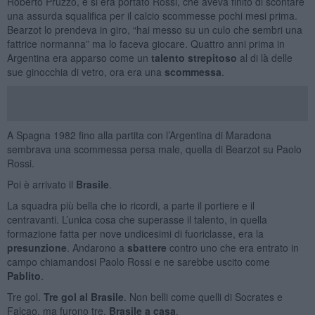
Roberto Pruzzo, e si era portato Rossi, che aveva finito di scontare
una assurda squalifica per il calcio scommesse pochi mesi prima.
Bearzot lo prendeva in giro, “hai messo su un culo che sembri una
fattrice normanna” ma lo faceva giocare. Quattro anni prima in
Argentina era apparso come un
talento strepitoso
al di là delle
sue ginocchia di vetro, ora era una
scommessa
.
A Spagna 1982 fino alla partita con l’Argentina di Maradona
sembrava una scommessa persa male, quella di Bearzot su Paolo
Rossi.
Poi è arrivato il
Brasile
.
La squadra più bella che io ricordi, a parte il portiere e il
centravanti. L’unica cosa che superasse il talento, in quella
formazione fatta per nove undicesimi di fuoriclasse, era la
presunzione
. Andarono a
sbattere
contro uno che era entrato in
campo chiamandosi Paolo Rossi e ne sarebbe uscito come
Pablito
.
Tre gol.
Tre gol al Brasile
. Non belli come quelli di Socrates e
Falcao, ma furono tre.
Brasile a casa
.