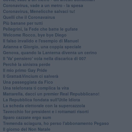
Coronavirus, vade a un metro - la spesa
Coronavirus, Menelicche salvaci tu!
Quelli che il Coronavairus
Più banane per tutti
Pellegrini, la Fede che batte le gufate
Welcome Rocco, bye bye Diego
Il falso invalido e l'esempio di Manuel
Arianna e Giorgio, una coppia speciale
Genova, quando la Lanterna diventa un cerino
Il 'Va' pensiero' vola nella discarica di 007
Perchè la sinistra perde
Il mio primo Gay Pride
Il Gratta&Vincium ci salverà
Una passeggiata da Fico
Una telefonata ti complica la vita
Mattarella, dacci un premier Real Repubblicano!
La Repubblica fondata sull'Utile Idiota
La scheda elettorale con la supercazzola
Tavecchio for president e i rottamati risorti
Sparo cazzate ergo sum
Tremenda sciagura, ho perso l'abbonamento Pegaso
Il giorno del Non Natale