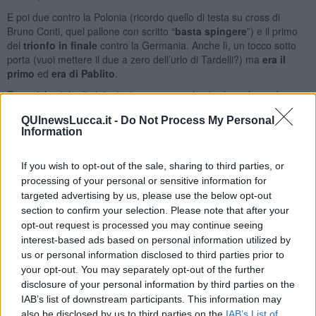
E poi due contro la Polonia (ricordo quello di testa su cross di
Bruno Conti, quel pallone con scritto “
basta spingere
”) e il primo
del
trionfo in finale
contro la Germania. Anche lì, un tocco sotto
porta (vuoi mettere il due a zero dell’urlo di Tardelli?) ma
era il
primo
ed
era di Pablito
.
Per noi, la gioia di gioire insieme, a casa, in strada, nel mondo,
grazie a un
ragazzo di Prato
che la buttava dentro.
QUInewsLucca.it -
Do Not Process My Personal
Chi ci regala gioie
non muore mai
dentro di noi.
Grazie
Pablito.
Information
Franco Bonciani
If you wish to opt-out of the sale, sharing to third parties, or
processing of your personal or sensitive information for
targeted advertising by us, please use the below opt-out
section to confirm your selection. Please note that after your
opt-out request is processed you may continue seeing
interest-based ads based on personal information utilized by
Se vuoi leggere le notizie principali della Toscana iscriviti alla
us or personal information disclosed to third parties prior to
Newsletter QUInews - ToscanaMedia.
Arriva gratis tutti i giorni
your opt-out. You may separately opt-out of the further
alle 20:00 direttamente nella tua casella di posta.
disclosure of your personal information by third parties on the
Basta cliccare
QUI
IAB’s list of downstream participants. This information may
Ti potrebbe interessare anche:
also be disclosed by us to third parties on the
IAB’s List of