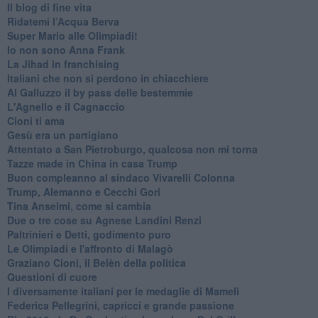
Il blog di fine vita
​Ridatemi l’Acqua Berva
Super Mario alle Olimpiadi!
Io non sono Anna Frank
​La Jihad in franchising
Italiani che non si perdono in chiacchiere
Al Galluzzo il by pass delle bestemmie
L'Agnello e il Cagnaccio
Cioni ti ama
​Gesù era un partigiano
Attentato a San Pietroburgo, qualcosa non mi torna
Tazze made in China in casa Trump
Buon compleanno al sindaco Vivarelli Colonna
Trump, Alemanno e Cecchi Gori
Tina Anselmi, come si cambia
Due o tre cose su Agnese Landini Renzi
Paltrinieri e Detti, godimento puro
Le Olimpiadi e l'affronto di Malagò
Graziano Cioni, il Belèn della politica
Questioni di cuore
I diversamente italiani per le medaglie di Mameli
Federica Pellegrini, capricci e grande passione