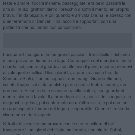
feste e amore. Giochi insieme, passeggiate, era bello passarti le
dita sul muso, grattarti dietro l’orecchio o sotto il mento, eri proprio
brava. Fin da piccola, e poi quando è arrivata Dhuna, e adesso con
quel terremoto di Denver, li hai accolti e sopportati, con una
pazienza che noi umani non conosciamo.
L’acqua e il mangiare, le tue grandi passioni. Irresistibile il richiamo
di una pozza, un fiume o un lago. Come quello del mangiare: me lo
ricordo, sai, come mi guardavi se affettavo il pane, e come prendevi
al volo quella mollica! Dieci giorni fa, a pranzo a casa tua, da
Simone e Giulia, il primo segnale: non mangi. Guardo Simone,
scuoto il capo, sei stata qualche giorno con la febbre, curata, ma
non basta. E non è da te scansare quella ciotola, non guardarci
mentre siamo a tavola. Il giorno dopo visita, analisi del sangue, e la
diagnosi, la prima, poi confermata da un’altra visita, e poi una tac,
un ago aspirato: tumore del fegato, inoperabile. Quanto ti resta da
vivere non è dato saperlo.
Si tratta di scegliere se provare con le cure o evitare di farti
trascorrere i tuoi giorni debilitata, sofferente, non più te. Dubbi,