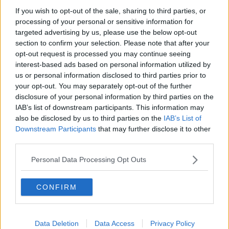
Maya le ha fatto l’ultimo grande regalo. Se n’è andata da sola, in
If you wish to opt-out of the sale, sharing to third parties, or
silenzio, con amore, durante la strada, e le ha evitato il dolore di
processing of your personal or sensitive information for
dire al veterinario cosa fare. Giulia l’ha fatta cremare, se la riporterà
a casa.
targeted advertising by us, please use the below opt-out
section to confirm your selection. Please note that after your
Lo so, potrà sembrare patetico, da deboli, ma queste quattro righe
opt-out request is processed you may continue seeing
sgangherate di ricordi sono il mio modo di salutare un’amica che ci
interest-based ads based on personal information utilized by
ha salutato ma rimarrà sempre con noi. Ciao fantastica bionda
us or personal information disclosed to third parties prior to
pelosa, grazie di esserci stata.
your opt-out. You may separately opt-out of the further
Franco Bonciani
disclosure of your personal information by third parties on the
IAB’s list of downstream participants. This information may
Franco Bonciani
also be disclosed by us to third parties on the
IAB’s List of
© Riproduzione riservata
Downstream Participants
that may further disclose it to other
third parties.
Personal Data Processing Opt Outs
Se vuoi leggere le notizie principali della Toscana iscriviti alla
CONFIRM
Newsletter QUInews - ToscanaMedia.
Arriva gratis tutti i giorni
alle 20:00 direttamente nella tua casella di posta.
Basta cliccare
QUI
Data Deletion
Data Access
Privacy Policy