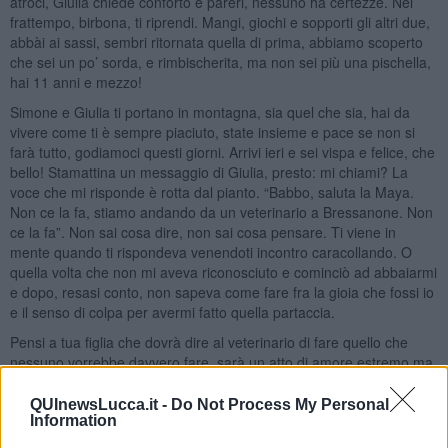
atroci, Giulia chiede conforto e pareri, nessuno ha certezze. Nel
frattempo, birbona, ti riprendi. Mangi, giochi e sopporti gli altri due,
abbài ai sassi, sembri ritornata quella di prima, abbiamo scoperto
che sei un po’ sorda, e rimbischerita, ma non sei più una pischella,
hai 11 anni e mezzo!
Simone e Giulia ti portano in montagna, sia quel che sia, hai da
vivere come ti è sempre piaciuto, state insieme e pace se non si
farà tutto, godiamoci questi giorni. Arrivi ieri e sei vispa e felice, che
bello! Stamattina un messaggio di Giulia, presto: mi chiami? La
voce che mi risponde è rotta dal pianto. “Babbo, saluta la Maya.
Non ce la fa, stiamo andando da un veterinario a Bressanone. Non
ce la fa”. Non sai cosa dire, non sai cosa pensare. Ti viene in
mente quando ti rispondeva venendoti incontro caracollando. O
quella volta che non mi aveva riconosciuto e cominciò ad abbaiarmi
e dopo, resasi conto, non sapeva come fare fra la gioia che fossi io
e il senso di colpa per avermi fatto quella partaccia.
Pensi a tua figlia che dovrà dire al veterinario di fare quello che
nessuno vorrebbe davvero fare, sarà un atto di amore estremo ma
porterà con sè dolori e sensi di colpa. Riattacchi il telefono e ti senti
inutile, non hai trovato parole e non puoi tenerla abbracciata o dare
QUInewsLucca.it -
Do Not Process My Personal
Information
una carezza a Maya. Dopo poco è Giulia che richiama.