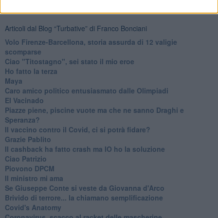
Ti potrebbe interessare anche:
Articoli dal Blog “Turbative” di Franco Bonciani
Volo Firenze-Barcellona, storia assurda di 12 valigie
scomparse
Ciao "Titostagno", sei stato il mio eroe
Ho fatto la terza
Maya
Caro amico politico entusiasmato dalle Olimpiadi
El Vacinado
Piazze piene, piscine vuote ma che ne sanno Draghi e
Speranza?
​Il vaccino contro il Covid, ci si potrà fidare?
Grazie Pablito
Il cashback ha fatto crash ma IO ho la soluzione
Ciao Patrizio
Piovono DPCM
Il ministro mi ama
Se Giuseppe Conte si veste da Giovanna d'Arco
Brivido di terrore... la chiamano semplificazione
Covid's Anatomy
Coronavirus, scacco al racket delle mascherine