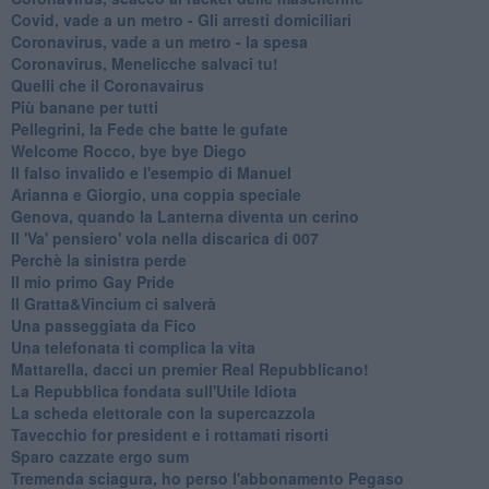
Covid, vade a un metro - Gli arresti domiciliari
Coronavirus, vade a un metro - la spesa
Coronavirus, Menelicche salvaci tu!
Quelli che il Coronavairus
Più banane per tutti
Pellegrini, la Fede che batte le gufate
Welcome Rocco, bye bye Diego
Il falso invalido e l'esempio di Manuel
Arianna e Giorgio, una coppia speciale
Genova, quando la Lanterna diventa un cerino
Il 'Va' pensiero' vola nella discarica di 007
Perchè la sinistra perde
Il mio primo Gay Pride
Il Gratta&Vincium ci salverà
Una passeggiata da Fico
Una telefonata ti complica la vita
Mattarella, dacci un premier Real Repubblicano!
La Repubblica fondata sull'Utile Idiota
La scheda elettorale con la supercazzola
Tavecchio for president e i rottamati risorti
Sparo cazzate ergo sum
Tremenda sciagura, ho perso l'abbonamento Pegaso