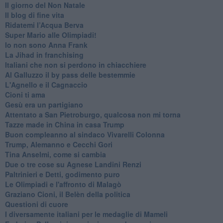
Il giorno del Non Natale
Il blog di fine vita
​Ridatemi l’Acqua Berva
Super Mario alle Olimpiadi!
Io non sono Anna Frank
​La Jihad in franchising
Italiani che non si perdono in chiacchiere
Al Galluzzo il by pass delle bestemmie
L'Agnello e il Cagnaccio
Cioni ti ama
​Gesù era un partigiano
Attentato a San Pietroburgo, qualcosa non mi torna
Tazze made in China in casa Trump
Buon compleanno al sindaco Vivarelli Colonna
Trump, Alemanno e Cecchi Gori
Tina Anselmi, come si cambia
Due o tre cose su Agnese Landini Renzi
Paltrinieri e Detti, godimento puro
Le Olimpiadi e l'affronto di Malagò
Graziano Cioni, il Belèn della politica
Questioni di cuore
I diversamente italiani per le medaglie di Mameli