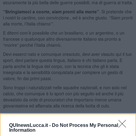
sicuramente la più bella delle guerre possibili, ma di guerra si tratta.
“Stringiamoci a coorte, siam pronti alla morte”
. Si pretende che
i nostri lo cantino, con convinzione., ed è anche giusto. “Siam pronti
alla morte, l’Italia chiamo’”.
E ditemi com’è possibile che un brasiliano, o un argentino, o un
francese o qualunque altro diversamente italiano sia pronto a
“morire” perché l’Italia chiamò.
Devi esserci nato e comunque cresciuto, devi aver vissuto qui il tuo
sport, devi parlare questa lingua, italiano è chi italiano parla. E
parla anche la lingua del corpo, con la tecnica che gli è stata
insegnata e la sensibilità conquistata per compiere un gesto di
valore, fin dai primi passi.
Sono troppi i naturalizzati nelle squadre nazionali, e non solo nel
calcio, che comunque è lo sport con più seguito ed anche il più
devastato da orde di procuratori che importano merce umana
giovanissima ed affamata alla ricerca della botta di culo.
Non sono “soldati” italiani, sono mercenari. Che poi se ne tornano a
casina loro.
QUInewsLucca.it -
Do Not Process My Personal
Facciamoci in casa i nostri atleti, pensiamo al valore più alto dello
Information
sport, che è quello dell’apprendimento e della disciplina, della