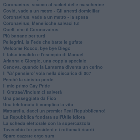
Coronavirus, scacco al racket delle mascherine
Covid, vade a un metro - Gli arresti domiciliari
Coronavirus, vade a un metro - la spesa
Coronavirus, Menelicche salvaci tu!
Quelli che il Coronavairus
Più banane per tutti
Pellegrini, la Fede che batte le gufate
Welcome Rocco, bye bye Diego
Il falso invalido e l'esempio di Manuel
Arianna e Giorgio, una coppia speciale
Genova, quando la Lanterna diventa un cerino
Il 'Va' pensiero' vola nella discarica di 007
Perchè la sinistra perde
Il mio primo Gay Pride
Il Gratta&Vincium ci salverà
Una passeggiata da Fico
Una telefonata ti complica la vita
Mattarella, dacci un premier Real Repubblicano!
La Repubblica fondata sull'Utile Idiota
La scheda elettorale con la supercazzola
Tavecchio for president e i rottamati risorti
Sparo cazzate ergo sum