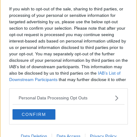
conoscenza e rispetto delle regole, della crescita e del
If you wish to opt-out of the sale, sharing to third parties, or
miglioramento. Dell’impegno assiduo, del lavoro che paga.
processing of your personal or sensitive information for
Solo se si lavora sulla formazione si hanno effetti permanenti nella
targeted advertising by us, please use the below opt-out
crescita di un movimento. Si fanno crescere tecnici, dirigenti e
section to confirm your selection. Please note that after your
atleti. E magari si riesce a compiere ancora il miracolo di
Davide
opt-out request is processed you may continue seeing
contro Golia
, l’ingegno italiano che piega la forza del “nemico”.
interest-based ads based on personal information utilized by
us or personal information disclosed to third parties prior to
Perché se si fa così si lavora per costruire, per il futuro, non solo in
your opt-out. You may separately opt-out of the further
ambito sportivo. Altrimenti, siamo allo sport del gratta e vinci, ma
disclosure of your personal information by third parties on the
non è detto che vada bene. Soprattutto, non lo percepiamo come
IAB’s list of downstream participants. This information may
un valore, e non dura.
also be disclosed by us to third parties on the
IAB’s List of
Franco Bonciani
Downstream Participants
that may further disclose it to other
third parties.
Personal Data Processing Opt Outs
CONFIRM
Se vuoi leggere le notizie principali della Toscana iscriviti alla
Newsletter QUInews - ToscanaMedia.
Arriva gratis tutti i giorni
alle 20:00 direttamente nella tua casella di posta.
Data Deletion
Data Access
Privacy Policy