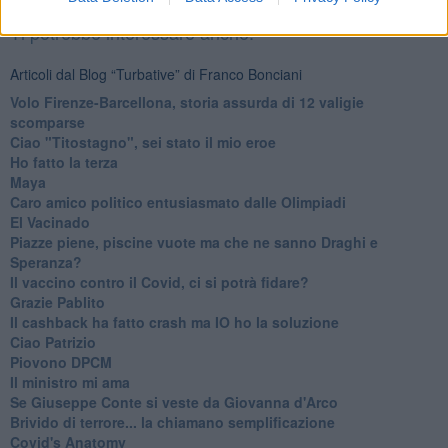
Basta cliccare
QUI
Ti potrebbe interessare anche:
Articoli dal Blog “Turbative” di Franco Bonciani
Volo Firenze-Barcellona, storia assurda di 12 valigie
scomparse
Ciao "Titostagno", sei stato il mio eroe
Ho fatto la terza
Maya
Caro amico politico entusiasmato dalle Olimpiadi
El Vacinado
Piazze piene, piscine vuote ma che ne sanno Draghi e
Speranza?
​Il vaccino contro il Covid, ci si potrà fidare?
Grazie Pablito
Il cashback ha fatto crash ma IO ho la soluzione
Ciao Patrizio
Piovono DPCM
Il ministro mi ama
Se Giuseppe Conte si veste da Giovanna d'Arco
Brivido di terrore... la chiamano semplificazione
Covid's Anatomy