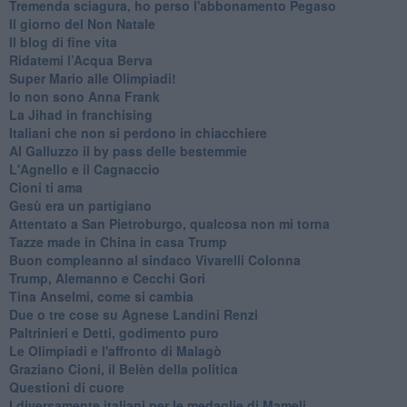
Tremenda sciagura, ho perso l'abbonamento Pegaso
Il giorno del Non Natale
Il blog di fine vita
​Ridatemi l’Acqua Berva
Super Mario alle Olimpiadi!
Io non sono Anna Frank
​La Jihad in franchising
Italiani che non si perdono in chiacchiere
Al Galluzzo il by pass delle bestemmie
L'Agnello e il Cagnaccio
Cioni ti ama
​Gesù era un partigiano
Attentato a San Pietroburgo, qualcosa non mi torna
Tazze made in China in casa Trump
Buon compleanno al sindaco Vivarelli Colonna
Trump, Alemanno e Cecchi Gori
Tina Anselmi, come si cambia
Due o tre cose su Agnese Landini Renzi
Paltrinieri e Detti, godimento puro
Le Olimpiadi e l'affronto di Malagò
Graziano Cioni, il Belèn della politica
Questioni di cuore
I diversamente italiani per le medaglie di Mameli