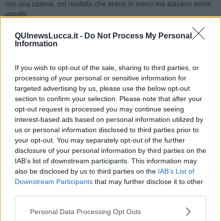
con una catena, col risultato che erano in meno ma stavano stretti
uguale.
Sulla sanità si sono fatti scadere a fine settembre i contratti a
QUInewsLucca.it -
Do Not Process My Personal
tempo determinato di medici e paramedici, presi quasi tutti alle
Information
prime armi e “tirocinati”, provvedendo solo ora ad assunzioni di altri
nuovi che dovranno passare qualche mese a imparare prima di
essere affidabili e autonomi. Dotazioni acquistate per le terapie
If you wish to opt-out of the sale, sharing to third parties, or
intensive non arrivate a destinazione ed altre perle.
processing of your personal or sensitive information for
targeted advertising by us, please use the below opt-out
Mi sono sbagliato perché non avevo fatto i conti con un elemento
section to confirm your selection. Please note that after your
importante, le elezioni del 20/21 settembre.
opt-out request is processed you may continue seeing
Un’intera classe politica che ha speso tempo ed energie per
interest-based ads based on personal information utilized by
cercare voti e non dispiacere agli elettori (e allora via le discoteche
us or personal information disclosed to third parties prior to
aperte, dagliene di movida!) guardandosi bene dal fare scelte
your opt-out. You may separately opt-out of the further
“impopolari” ma lungimiranti.
disclosure of your personal information by third parties on the
E pubblici amministratori attentissimi a riposizionarsi dalla parte del
IAB’s list of downstream participants. This information may
vincitore anziché stare sul pezzo, prevedere, disporre come si
also be disclosed by us to third parties on the
IAB’s List of
deve, tanto c’è… Immuni!
Downstream Participants
that may further disclose it to other
third parties.
Un’estate buttata, il Covid non ha aspettato i ballottaggi, ed ora
siamo qui, in attesa di Conte e del suo ultimo DPCM a cui dare un
Personal Data Processing Opt Outs
senso, con la scuola al palo, le piscine vuote, e a cena presto!