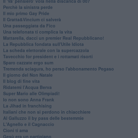
Il 'Va' pensiero' vola nella discarica di 007
Perchè la sinistra perde
Il mio primo Gay Pride
Il Gratta&Vincium ci salverà
Una passeggiata da Fico
Una telefonata ti complica la vita
Mattarella, dacci un premier Real Repubblicano!
La Repubblica fondata sull'Utile Idiota
La scheda elettorale con la supercazzola
Tavecchio for president e i rottamati risorti
Sparo cazzate ergo sum
Tremenda sciagura, ho perso l'abbonamento Pegaso
Il giorno del Non Natale
Il blog di fine vita
​Ridatemi l’Acqua Berva
Super Mario alle Olimpiadi!
Io non sono Anna Frank
​La Jihad in franchising
Italiani che non si perdono in chiacchiere
Al Galluzzo il by pass delle bestemmie
L'Agnello e il Cagnaccio
Cioni ti ama
​Gesù era un partigiano