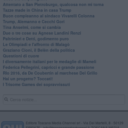
Attentato a San Pietroburgo, qualcosa non mi torna
Tazze made in China in casa Trump
Buon compleanno al sindaco Vivarelli Colonna
Trump, Alemanno e Cecchi Gori
Tina Anselmi, come si cambia
Due o tre cose su Agnese Landini Renzi
Paltrinieri e Detti, godimento puro
Le Olimpiadi e l'affronto di Malagò
Graziano Cioni, il Belèn della politica
Questioni di cuore
I diversamente italiani per le medaglie di Mameli
Federica Pellegrini, capricci e grande passione
RIo 2016, da De Coubertin al marchese Del Grillo
​Hai un progetto? Toccati!
​I Trisome Games dei sopravvissuti
Editore Toscana Media Channel srl - Via Dei Martelli, 8 - 50129
FIRENZE - info@toscanamediachannel.it. TOSCANA MEDIA