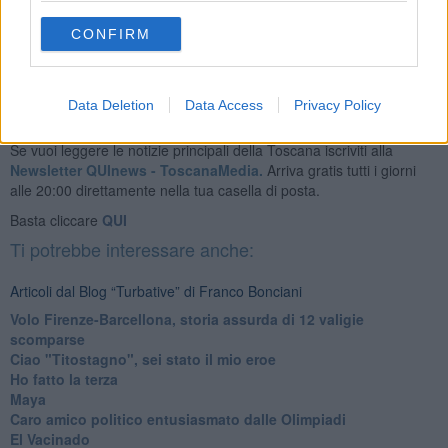
Franco Bonciani
CONFIRM
Data Deletion
Data Access
Privacy Policy
Se vuoi leggere le notizie principali della Toscana iscriviti alla
Newsletter QUInews - ToscanaMedia.
Arriva gratis tutti i giorni
alle 20:00 direttamente nella tua casella di posta.
Basta cliccare
QUI
Ti potrebbe interessare anche:
Articoli dal Blog “Turbative” di Franco Bonciani
Volo Firenze-Barcellona, storia assurda di 12 valigie
scomparse
Ciao "Titostagno", sei stato il mio eroe
Ho fatto la terza
Maya
Caro amico politico entusiasmato dalle Olimpiadi
El Vacinado