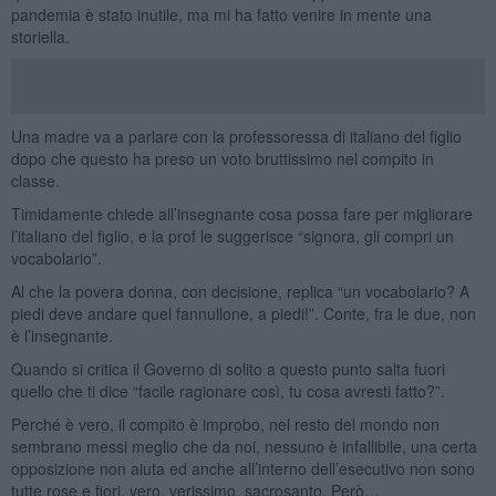
pandemia è stato inutile, ma mi ha fatto venire in mente una
storiella.
Una madre va a parlare con la professoressa di italiano del figlio
dopo che questo ha preso un voto bruttissimo nel compito in
classe.
Timidamente chiede all’insegnante cosa possa fare per migliorare
l’italiano del figlio, e la prof le suggerisce “signora, gli compri un
vocabolario”.
Al che la povera donna, con decisione, replica “un vocabolario? A
piedi deve andare quel fannullone, a piedi!”. Conte, fra le due, non
è l’insegnante.
Quando si critica il Governo di solito a questo punto salta fuori
quello che ti dice “facile ragionare così, tu cosa avresti fatto?”.
Perché è vero, il compito è improbo, nel resto del mondo non
sembrano messi meglio che da noi, nessuno è infallibile, una certa
opposizione non aiuta ed anche all’interno dell’esecutivo non sono
tutte rose e fiori, vero, verissimo, sacrosanto. Però…