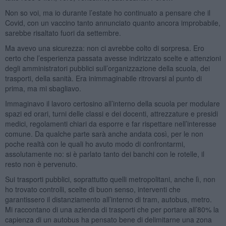
Non so voi, ma io durante l’estate ho continuato a pensare che il
Covid, con un vaccino tanto annunciato quanto ancora improbabile,
sarebbe risaltato fuori da settembre.
Ma avevo una sicurezza: non ci avrebbe colto di sorpresa. Ero
certo che l’esperienza passata avesse indirizzato scelte e attenzioni
degli amministratori pubblici sull’organizzazione della scuola, dei
trasporti, della sanità. Era inimmaginabile ritrovarsi al punto di
prima, ma mi sbagliavo.
Immaginavo il lavoro certosino all’interno della scuola per modulare
spazi ed orari, turni delle classi e dei docenti, attrezzature e presidi
medici, regolamenti chiari da esporre e far rispettare nell’interesse
comune. Da qualche parte sarà anche andata così, per le non
poche realtà con le quali ho avuto modo di confrontarmi,
assolutamente no: si è parlato tanto dei banchi con le rotelle, il
resto non è pervenuto.
Sui trasporti pubblici, soprattutto quelli metropolitani, anche lì, non
ho trovato controlli, scelte di buon senso, interventi che
garantissero il distanziamento all’interno di tram, autobus, metro.
Mi raccontano di una azienda di trasporti che per portare all’80% la
capienza di un autobus ha pensato bene di delimitarne una zona