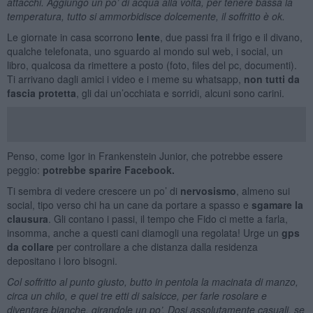
attacchi. Aggiungo un po’ di acqua alla volta, per tenere bassa la
temperatura, tutto si ammorbidisce dolcemente, il soffritto è ok.
Le giornate in casa scorrono
lente
, due passi fra il frigo e il divano,
qualche telefonata, uno sguardo al mondo sul web, i social, un
libro, qualcosa da rimettere a posto (foto, files del pc, documenti).
Ti arrivano dagli amici i video e i meme su whatsapp,
non tutti da
fascia protetta
, gli dai un’occhiata e sorridi, alcuni sono carini.
Penso, come
Igor
in Frankenstein Junior, che potrebbe essere
peggio:
potrebbe sparire Facebook.
Ti sembra di vedere crescere un po’ di
nervosismo
, almeno sui
social, tipo verso chi ha un cane da portare a spasso e
sgamare la
clausura
. Gli contano i passi, il tempo che Fido ci mette a farla,
insomma, anche a questi cani diamogli una regolata! Urge un
gps
da collare
per controllare a che distanza dalla residenza
depositano i loro bisogni.
Col soffritto al punto giusto, butto in pentola la macinata di manzo,
circa un chilo, e quei tre etti di salsicce, per farle rosolare e
diventare bianche, girandole un po’. Dosi assolutamente casuali, se