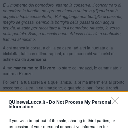
E’
il momento del pomodoro, intanto la conserva, il concentrato di
pomodoro in tubetto, ne spremo almeno un terzo (dipende se è
doppio o triplo concentrato). Poi aggiungo una bottiglia di passata,
meglio se grossa, riempio la bottiglia della passata con acqua
tiepida, la agito per raccattare tutto il pomodoro rimasto, lo verso
nella pentola. Salo, e mescolo bene. Adesso si lascia a sobbollire,
fiamma al minimo.
A chi manca la corsa, a chi la palestra, ad altri la nuotata o la
bicicletta, tutti con ottime ragioni, un po’ meno chi va
in crisi di
astinenza da
apericena
.
A me
manca molto il lavoro
, lo stare coi ragazzi, le camminate in
centro a Firenze.
Poi pensi a tua sorella e a quell’amica, la prima infermiera al pronto
soccorso e l’altra in rianimazione, e quando ci parli forse ti rendi
conto che se a te va male
c’è a chi va peggio
, e se la sola cosa
che puoi fare per
dare il tuo contributo
è stare a casa,
fallo
.
QUInewsLucca.it -
Do Not Process My Personal
Information
Se proprio vuoi uscire fa che sia per
aiutare il prossimo
,
consegnare delle medicine a chi non può muoversi, una spesa a
una signora che potrebbe essere tua madre.
If you wish to opt-out of the sale, sharing to third parties, or
processing of your personal or sensitive information for
Il ragù è alla quarta ora di cottura, un assaggio, una aggiustatina di