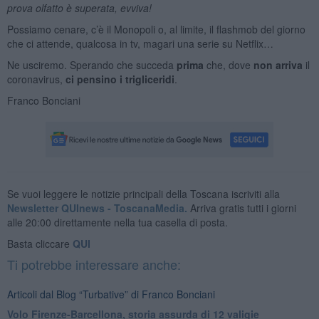
prova olfatto è superata, evviva!
Possiamo cenare, c’è il Monopoli o, al limite, il flashmob del giorno
che ci attende, qualcosa in tv, magari una serie su Netflix…
Ne usciremo. Sperando che succeda
prima
che, dove
non arriva
il
coronavirus,
ci pensino i trigliceridi
.
Franco Bonciani
Se vuoi leggere le notizie principali della Toscana iscriviti alla
Newsletter QUInews - ToscanaMedia.
Arriva gratis tutti i giorni
alle 20:00 direttamente nella tua casella di posta.
Basta cliccare
QUI
Ti potrebbe interessare anche:
Articoli dal Blog “Turbative” di Franco Bonciani
Volo Firenze-Barcellona, storia assurda di 12 valigie