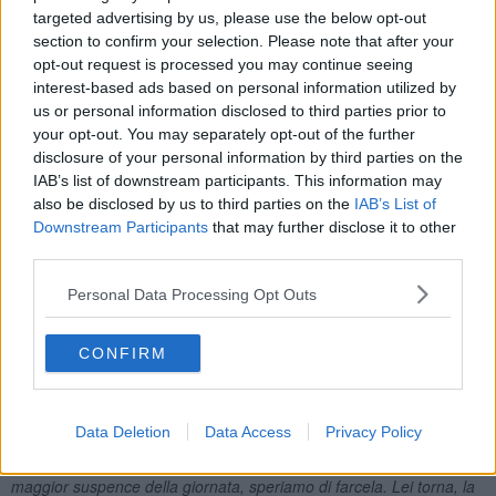
targeted advertising by us, please use the below opt-out
sale e il rumore, quel placido plop plop che ha accompagnato il
lungo sobbollire può svanire: lasagne, maccheroni, tortelli di patate,
section to confirm your selection. Please note that after your
siete pronti?
opt-out request is processed you may continue seeing
interest-based ads based on personal information utilized by
Intanto vedi alla televisione che tutti i fenomeni in giro per il mondo
us or personal information disclosed to third parties prior to
che
ci prendevano per appestati
e
ci sfottevano
iniziano ad
your opt-out. You may separately opt-out of the further
avere i loro problemi: assalti ai supermercati, scuole chiuse, attività
disclosure of your personal information by third parties on the
che si fermano, quarantene dappertutto.
IAB’s list of downstream participants. This information may
Negli Stati Uniti
code ai negozi di armi
: da quelle parti il padrone
also be disclosed by us to third parties on the
IAB’s List of
di Fido
rischia grosso
.
Downstream Participants
that may further disclose it to other
third parties.
Siamo tutti nelle stesse condizioni e
se ne esce tutti o non ne
esce nessuno
. Finché non si trova una cura anche un focolaio in
Personal Data Processing Opt Outs
Arkansas o nella Kamchatka
può far ripartire la rumba
.
Spento il ragù bisogna verificare che in giro per casa non ci siano
odori molesti che accolgono la mia sposa al rientro da una
CONFIRM
giornataccia in redazione. Apriamo le finestre per garantire la
ventilazione trasversale, indossando doposci, sciarpa e
passamontagna, fa freschino. Usciamo anche compulsivamente
Data Deletion
Data Access
Privacy Policy
per le scale, aspettiamo una decina di secondi prima di rientrare
per capire che effetto fa rimettere il naso in casa. E' il momento di
maggior suspence della giornata, speriamo di farcela. Lei torna, la