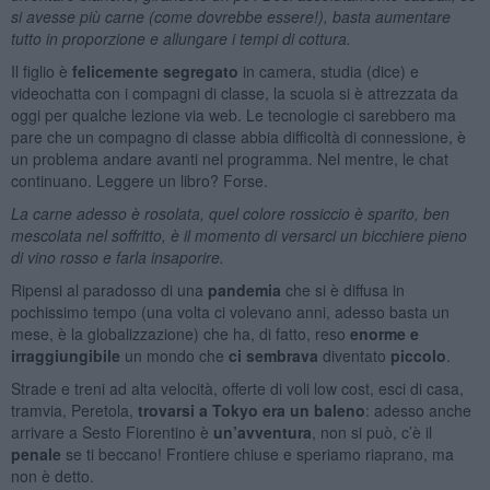
si avesse più carne (come dovrebbe essere!), basta aumentare
tutto in proporzione e allungare i tempi di cottura.
Il figlio è
felicemente segregato
in camera, studia (dice) e
videochatta con i compagni di classe, la scuola si è attrezzata da
oggi per qualche lezione via web. Le tecnologie ci sarebbero ma
pare che un compagno di classe abbia difficoltà di connessione, è
un problema andare avanti nel programma. Nel mentre, le chat
continuano. Leggere un libro? Forse.
La carne adesso è rosolata, quel colore rossiccio è sparito, ben
mescolata nel soffritto, è il momento di versarci un bicchiere pieno
di vino rosso e farla insaporire.
Ripensi al paradosso di una
pandemia
che si è diffusa in
pochissimo tempo (una volta ci volevano anni, adesso basta un
mese, è la globalizzazione) che ha, di fatto, reso
enorme e
irraggiungibile
un mondo che
ci sembrava
diventato
piccolo
.
Strade e treni ad alta velocità, offerte di voli low cost, esci di casa,
tramvia, Peretola,
trovarsi a Tokyo era un baleno
: adesso anche
arrivare a Sesto Fiorentino è
un’avventura
, non si può, c’è il
penale
se ti beccano! Frontiere chiuse e speriamo riaprano, ma
non è detto.