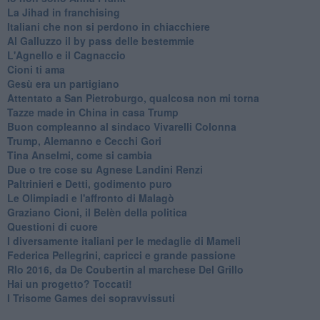
​La Jihad in franchising
Italiani che non si perdono in chiacchiere
Al Galluzzo il by pass delle bestemmie
L'Agnello e il Cagnaccio
Cioni ti ama
​Gesù era un partigiano
Attentato a San Pietroburgo, qualcosa non mi torna
Tazze made in China in casa Trump
Buon compleanno al sindaco Vivarelli Colonna
Trump, Alemanno e Cecchi Gori
Tina Anselmi, come si cambia
Due o tre cose su Agnese Landini Renzi
Paltrinieri e Detti, godimento puro
Le Olimpiadi e l'affronto di Malagò
Graziano Cioni, il Belèn della politica
Questioni di cuore
I diversamente italiani per le medaglie di Mameli
Federica Pellegrini, capricci e grande passione
RIo 2016, da De Coubertin al marchese Del Grillo
​Hai un progetto? Toccati!
​I Trisome Games dei sopravvissuti