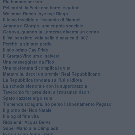
Più banane per tutti
Pellegrini, la Fede che batte le gufate
Welcome Rocco, bye bye Diego
Il falso invalido e l'esempio di Manuel
Arianna e Giorgio, una coppia speciale
Genova, quando la Lanterna diventa un cerino
Il 'Va' pensiero' vola nella discarica di 007
Perchè la sinistra perde
Il mio primo Gay Pride
Il Gratta&Vincium ci salverà
Una passeggiata da Fico
Una telefonata ti complica la vita
Mattarella, dacci un premier Real Repubblicano!
La Repubblica fondata sull'Utile Idiota
La scheda elettorale con la supercazzola
Tavecchio for president e i rottamati risorti
Sparo cazzate ergo sum
Tremenda sciagura, ho perso l'abbonamento Pegaso
Il giorno del Non Natale
Il blog di fine vita
​Ridatemi l’Acqua Berva
Super Mario alle Olimpiadi!
Io non sono Anna Frank