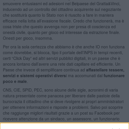
smuovere entusiasmi ed adesioni nel Belpaese del Gratta&Vinci,
inducendo ad un controllo del cittadino acquirente sul negoziante
che sostituirà quanto lo Stato non è riuscito a fare in maniera
efficace nella lotta all’evasione fiscale. Credo che funzionerà, ma è
cosa triste che questo avvenga non per presa di coscienza ed
onestà civile, quanto per gioco ed interesse da estrazione finale.
Onesti per gioco, insomma.
Per ora la sola certezza che abbiamo è che anche IO non funziona
come dovrebbe, si blocca, tipo il portale dell’INPS in tempi recenti,
certi “Click Day” ed altri servizi pubblici digitali, in un paese che è
ancora lontano dall’avere una rete dati capillare ed efficiente. Un
Paese che invece di semplificare continua ad
affastellare tessere,
servizi e sistemi operativi divers
i ma accomunati dal
funzionare
poco e male
.
CNS, CIE, SPID, PEC, sono alcune delle sigle, acronimi di varia
natura presentate come panacea per liberare dalle pastoie della
burocrazia il cittadino che si deve rivolgere ai propri amministratori
per ottenere informazioni e risposte a problemi. Salvo poi scoprire
che raggiunge migliori risultati grazie a un post su Facebook per
ricevere attenzione da un sindaco, un assessore, un funzionario
pubblico.