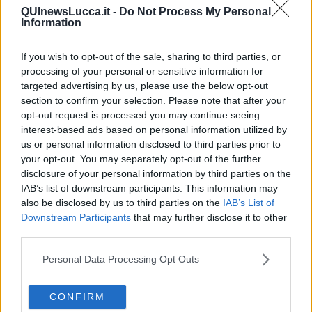
Vediamo quanto tempo ci metterà IO ad andare a regime (è ancora
QUInewsLucca.it -
Do Not Process My Personal
Information
in versione BETA!), per adesso più che cashback si tratta di
crashback
. Ennesima dimostrazione di un servizio pubblico che
non funziona come deve: sarà un problema di rete, di applicazione,
If you wish to opt-out of the sale, sharing to third parties, or
saranno le piogge abbondanti o il Covid, ma non è che il nostro
processing of your personal or sensitive information for
Governo, che l’ha strombazzato per bocca del proprio capo
targeted advertising by us, please use the below opt-out
nemmeno fosse una televendita, ci faccia proprio quella gran
section to confirm your selection. Please note that after your
figura.
opt-out request is processed you may continue seeing
Eppure
c’è in Italia
un servizio digitale che funziona, che
non ha
interest-based ads based on personal information utilized by
subito rallentamenti
, che ha
incrementato fatturato e
us or personal information disclosed to third parties prior to
popolarità
in un momento
difficile
per il Paese e per il mondo:
your opt-out. You may separately opt-out of the further
caro Primo Ministro, è l’ora di avvalersi di esperienza e capacità
disclosure of your personal information by third parties on the
conclamate anche per queste App governative. Quindi è l’ora di
IAB’s list of downstream participants. This information may
inserire fra gli esperti del Comitato Tecnico Scientifico
quelli di
also be disclosed by us to third parties on the
IAB’s List of
Pornhub
(che a IO e la Lotteria degli scontrini mi ci sono già
Downstream Participants
that may further disclose it to other
segnato, ma non funzionano!).
Dammi retta.
third parties.
Franco Bonciani
Personal Data Processing Opt Outs
CONFIRM