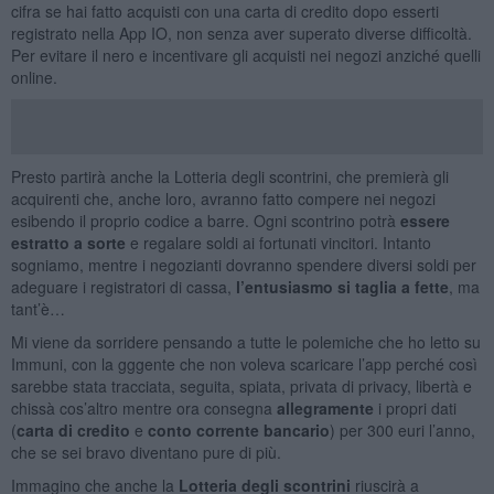
cifra se hai fatto acquisti con una carta di credito dopo esserti
registrato nella App IO, non senza aver superato diverse difficoltà.
Per evitare il nero e incentivare gli acquisti nei negozi anziché quelli
online.
Presto partirà anche la Lotteria degli scontrini, che premierà gli
acquirenti che, anche loro, avranno fatto compere nei negozi
esibendo il proprio codice a barre. Ogni scontrino potrà
essere
estratto a sorte
e regalare soldi ai fortunati vincitori. Intanto
sogniamo, mentre i negozianti dovranno spendere diversi soldi per
adeguare i registratori di cassa,
l’entusiasmo si taglia a fette
, ma
tant’è…
Mi viene da sorridere pensando a tutte le polemiche che ho letto su
Immuni, con la gggente che non voleva scaricare l’app perché così
sarebbe stata tracciata, seguita, spiata, privata di privacy, libertà e
chissà cos’altro mentre ora consegna
allegramente
i propri dati
(
carta di credito
e
conto corrente bancario
) per 300 euri l’anno,
che se sei bravo diventano pure di più.
Immagino che anche la
Lotteria degli scontrini
riuscirà a