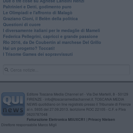
Due o tre cose su Agnese Landini Renzi
Paltrinieri e Detti, godimento puro
Le Olimpiadi e l'affronto di Malagò
Graziano Cioni, il Belèn della politica
Questioni di cuore
I diversamente italiani per le medaglie di Mameli
Federica Pellegrini, capricci e grande passione
RIo 2016, da De Coubertin al marchese Del Grillo
​Hai un progetto? Toccati!
​I Trisome Games dei sopravvissuti
Editore Toscana Media Channel srl - Via Dei Martelli, 8 - 50129
FIRENZE - info@toscanamediachannel.it. TOSCANA MEDIA
NEWS quotidiano on line registrato presso il Tribunale di Firenze
al n. 5935 del 27.09.2013. Iscrizione ROC 22105 - C.F. e P.Iva
0620787048
Fatturazione Elettronica M5UXCR1 |
Privacy Nielsen
Direttore responsabile Marco Migli