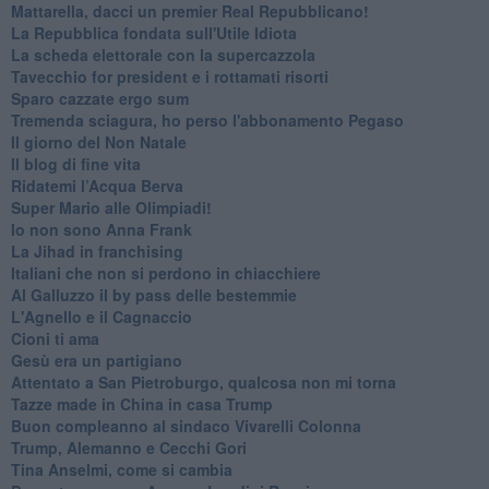
Mattarella, dacci un premier Real Repubblicano!
La Repubblica fondata sull'Utile Idiota
La scheda elettorale con la supercazzola
Tavecchio for president e i rottamati risorti
Sparo cazzate ergo sum
Tremenda sciagura, ho perso l'abbonamento Pegaso
Il giorno del Non Natale
Il blog di fine vita
​Ridatemi l’Acqua Berva
Super Mario alle Olimpiadi!
Io non sono Anna Frank
​La Jihad in franchising
Italiani che non si perdono in chiacchiere
Al Galluzzo il by pass delle bestemmie
L'Agnello e il Cagnaccio
Cioni ti ama
​Gesù era un partigiano
Attentato a San Pietroburgo, qualcosa non mi torna
Tazze made in China in casa Trump
Buon compleanno al sindaco Vivarelli Colonna
Trump, Alemanno e Cecchi Gori
Tina Anselmi, come si cambia