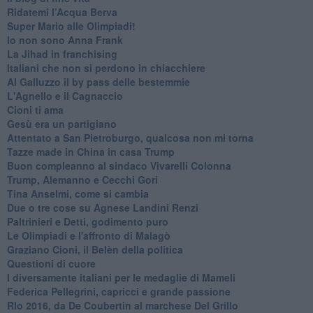
​Ridatemi l’Acqua Berva
Super Mario alle Olimpiadi!
Io non sono Anna Frank
​La Jihad in franchising
Italiani che non si perdono in chiacchiere
Al Galluzzo il by pass delle bestemmie
L'Agnello e il Cagnaccio
Cioni ti ama
​Gesù era un partigiano
Attentato a San Pietroburgo, qualcosa non mi torna
Tazze made in China in casa Trump
Buon compleanno al sindaco Vivarelli Colonna
Trump, Alemanno e Cecchi Gori
Tina Anselmi, come si cambia
Due o tre cose su Agnese Landini Renzi
Paltrinieri e Detti, godimento puro
Le Olimpiadi e l'affronto di Malagò
Graziano Cioni, il Belèn della politica
Questioni di cuore
I diversamente italiani per le medaglie di Mameli
Federica Pellegrini, capricci e grande passione
RIo 2016, da De Coubertin al marchese Del Grillo