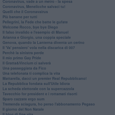
Coronavirus, vade a un metro - la spesa
Coronavirus, Menelicche salvaci tu!
Quelli che il Coronavairus
Più banane per tutti
Pellegrini, la Fede che batte le gufate
Welcome Rocco, bye bye Diego
Il falso invalido e l'esempio di Manuel
Arianna e Giorgio, una coppia speciale
Genova, quando la Lanterna diventa un cerino
Il 'Va' pensiero' vola nella discarica di 007
Perchè la sinistra perde
Il mio primo Gay Pride
Il Gratta&Vincium ci salverà
Una passeggiata da Fico
Una telefonata ti complica la vita
Mattarella, dacci un premier Real Repubblicano!
La Repubblica fondata sull'Utile Idiota
La scheda elettorale con la supercazzola
Tavecchio for president e i rottamati risorti
Sparo cazzate ergo sum
Tremenda sciagura, ho perso l'abbonamento Pegaso
Il giorno del Non Natale
Il blog di fine vita