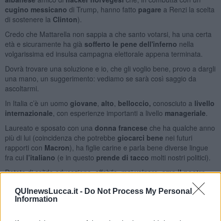
cugino messicano
di Trump, hanno fatto
pagare
a Renzi la scelta
di sostenere la
Clinton
).
Credo che Mattarella non sappia a che santo votarsi, ha una certa
età e sicuramente ha già
sofferto
le pene dell'inferno
nella
volgarissima ed insulsa campagna elettorale appena terminata.
Dovrà trovare una soluzione e io, che gli voglio bene, provo a dargli
una mano, un suggerimento: vediamo se sarà così saggio da
ascoltarmi.
In Italia c’è un uomo
giovane
,
alto
,
belloccio,
conosciuto a
livello
internazionale
, con esperienze importanti a livello
manageriale
.
Laureato e sposato con una
donna francese
che ha qualche anno
più di lui (coincidenza che potrebbe
giocarci bene
nei futuri
rapporti con
Macron
), ha figlie carine e parla bene diverse lingue
fra cui
l’italiano
(e in questo
prende di tacco
molti nostri politici).
Dotato di solida educazione, affabile, mai volgare,
ama il nostro
paese
.
QUInewsLucca.it -
Do Not Process My Personal
È
ricco
di famiglia e non farebbe politica per
prendere soldi
o
Information
proteggere le sue aziende
.