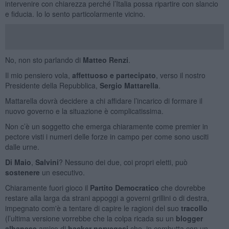
intervenire con chiarezza perché l’Italia possa ripartire con slancio
e fiducia. Io lo sento particolarmente vicino.
No, non sto parlando di
Matteo Renzi
.
Il mio pensiero vola,
affettuoso e partecipato
, verso il nostro
Presidente della Repubblica,
Sergio Mattarella
.
Mattarella dovrà decidere a chi affidare l’incarico di formare il
nuovo governo e la situazione è complicatissima.
Non c’è un soggetto che emerga chiaramente come premier in
pectore visti i numeri delle forze in campo per come sono usciti
dalle urne.
Di Maio
,
Salvini
? Nessuno dei due, coi propri eletti, può
sostenere
un esecutivo.
Chiaramente fuori gioco il
Partito Democratico
che dovrebbe
restare alla larga da strani appoggi a governi grillini o di destra,
impegnato com'è a tentare di capire le ragioni del suo
tracollo
(l’ultima versione vorrebbe che la colpa ricada su un
blogger
albanese
amico di
hacker norvegesi
che, in combutta con un