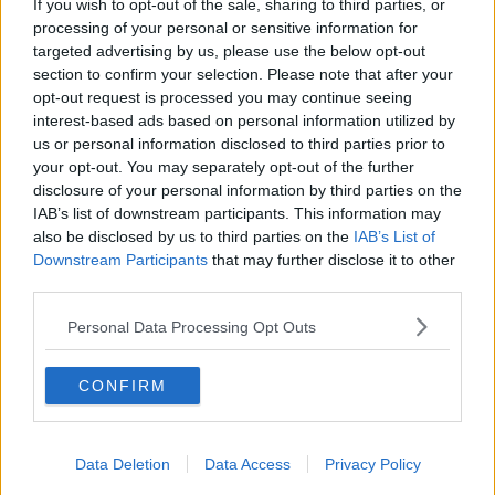
Ha un padre che è stato molto discusso ma è un dato trascurabile
If you wish to opt-out of the sale, sharing to third parties, or
in una
dinastia
che tanto ha dato alla nostra
Patria
.
processing of your personal or sensitive information for
targeted advertising by us, please use the below opt-out
Super partes senza dubbio, potrebbe
volare alto
su tutti gli
section to confirm your selection. Please note that after your
schieramenti. Gradito nei salotti che contano, è anche
fotogenico
.
opt-out request is processed you may continue seeing
Insomma, sto parlando di
Emanuele Filiberto di Savoia
. Fallita la
interest-based ads based on personal information utilized by
rottamazione con certi politici, perché non pensare di
rottamare
us or personal information disclosed to third parties prior to
direttamente la Repubblica
e tornare alla
monarchia
?
your opt-out. You may separately opt-out of the further
Pensaci Sergio, pensaci, da’ retta a un bischero…
disclosure of your personal information by third parties on the
IAB’s list of downstream participants. This information may
Franco Bonciani
also be disclosed by us to third parties on the
IAB’s List of
Downstream Participants
that may further disclose it to other
third parties.
Personal Data Processing Opt Outs
Se vuoi leggere le notizie principali della Toscana iscriviti alla
CONFIRM
Newsletter QUInews - ToscanaMedia.
Arriva gratis tutti i giorni
alle 20:00 direttamente nella tua casella di posta.
Basta cliccare
QUI
Data Deletion
Data Access
Privacy Policy
Ti potrebbe interessare anche: