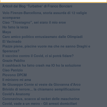
Articoli dal Blog “Turbative” di Franco Bonciani
Volo Firenze-Barcellona, storia assurda di 12 valigie
scomparse
Ciao "Titostagno", sei stato il mio eroe
Ho fatto la terza
Maya
Caro amico politico entusiasmato dalle Olimpiadi
El Vacinado
Piazze piene, piscine vuote ma che ne sanno Draghi e
Speranza?
​Il vaccino contro il Covid, ci si potrà fidare?
Grazie Pablito
Il cashback ha fatto crash ma IO ho la soluzione
Ciao Patrizio
Piovono DPCM
Il ministro mi ama
Se Giuseppe Conte si veste da Giovanna d'Arco
Brivido di terrore... la chiamano semplificazione
Covid's Anatomy
Coronavirus, scacco al racket delle mascherine
Covid, vade a un metro - Gli arresti domiciliari