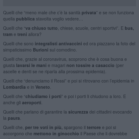
Quelli che “meno male che c’è la sanità
privata
” e se non funziona
quella
pubblica
stavolta voglio vedere…
Quelli che “
va chiuso
tutto
, chiese, scuole, centri sportivi”. E
bus,
tram
e
treni
allora?
Quelli che sono
integralisti antivaccini
ed ora piazzano la foto del
simpaticissimo
Burioni
sul comodino.
Quelli che, grazie al coronavirus, scoprono che è cosa buona e
giusta
lavarsi le mani
e magari
non
tossire
a casaccio
(per
ascelle e denti se ne riparla alla prossima epidemia).
Quelli che “denunciamo il Rossi” e poi si ritrovano con l’epidemia in
Lombardia
e in
Veneto
.
Quelli che “
chiudiamo i
porti
” e poi i porti li chiudono a loro. E
anche gli
aeroporti
.
Quelli che parlano di garantire la
sicurezza
dei cittadini evocando
la
paura
.
Quelli che,
per tre voti in più,
spargono il
terrore
e poi si
accorgono che
mettono in ginocchio
il Paese che li dovrebbe