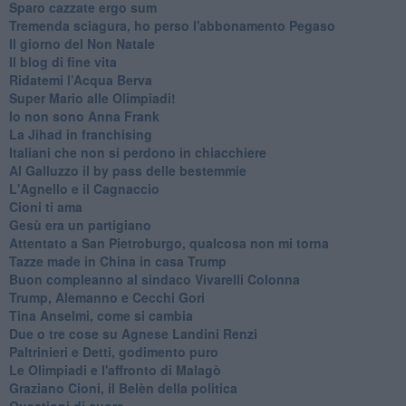
Sparo cazzate ergo sum
Tremenda sciagura, ho perso l'abbonamento Pegaso
Il giorno del Non Natale
Il blog di fine vita
​Ridatemi l’Acqua Berva
Super Mario alle Olimpiadi!
Io non sono Anna Frank
​La Jihad in franchising
Italiani che non si perdono in chiacchiere
Al Galluzzo il by pass delle bestemmie
L'Agnello e il Cagnaccio
Cioni ti ama
​Gesù era un partigiano
Attentato a San Pietroburgo, qualcosa non mi torna
Tazze made in China in casa Trump
Buon compleanno al sindaco Vivarelli Colonna
Trump, Alemanno e Cecchi Gori
Tina Anselmi, come si cambia
Due o tre cose su Agnese Landini Renzi
Paltrinieri e Detti, godimento puro
Le Olimpiadi e l'affronto di Malagò
Graziano Cioni, il Belèn della politica
Questioni di cuore