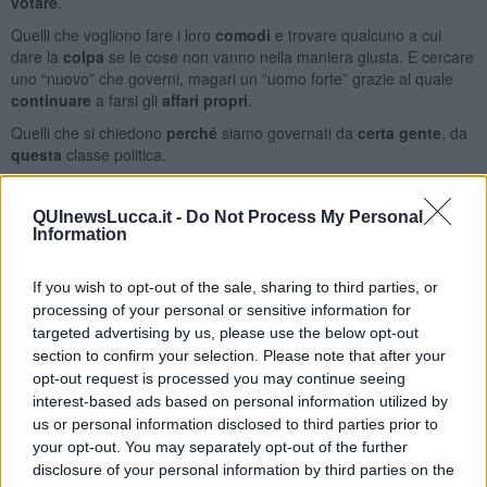
votare
.
Quelli che vogliono fare i loro
comodi
e trovare qualcuno a cui
dare la
colpa
se le cose non vanno nella maniera giusta. E cercare
uno “nuovo” che governi, magari un “uomo forte” grazie al quale
continuare
a farsi gli
affari propri
.
Quelli che si chiedono
perché
siamo governati da
certa gente
, da
questa
classe politica.
La risposta
soffia nel vento
ma, con una mascherina e un po’ di
amuchina gel, possiamo
tenerla alla larga
.
QUInewsLucca.it -
Do Not Process My Personal
Information
Franco Bonciani
Franco Bonciani
If you wish to opt-out of the sale, sharing to third parties, or
© Riproduzione riservata
processing of your personal or sensitive information for
targeted advertising by us, please use the below opt-out
section to confirm your selection. Please note that after your
opt-out request is processed you may continue seeing
interest-based ads based on personal information utilized by
us or personal information disclosed to third parties prior to
Se vuoi leggere le notizie principali della Toscana iscriviti alla
your opt-out. You may separately opt-out of the further
Newsletter QUInews - ToscanaMedia.
Arriva gratis tutti i giorni
disclosure of your personal information by third parties on the
alle 20:00 direttamente nella tua casella di posta.