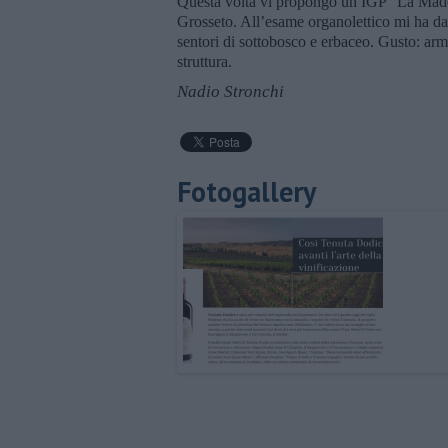
Questa volta vi propongo un IGP “La Mado
Grosseto. All’esame organolettico mi ha dat
sentori di sottobosco e erbaceo. Gusto: arm
struttura.
Nadio Stronchi
Fotogallery