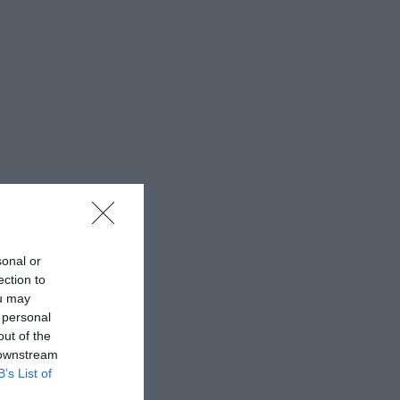
sonal or
ection to
ou may
 personal
out of the
 downstream
B’s List of