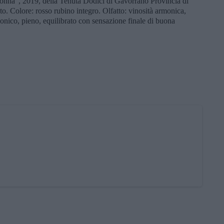
nna”, 2019, della Tenuta Dodici di Gavorrano Provincia di
o. Colore: rosso rubino integro. Olfatto: vinosità armonica,
onico, pieno, equilibrato con sensazione finale di buona