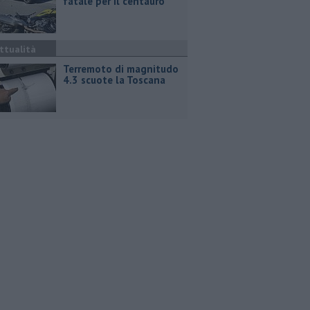
fatale per il centauro
ttualità
Terremoto di magnitudo
4.3 scuote la Toscana