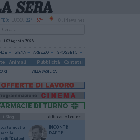
22°
37°
TEO:
LUCCA
QuiNews.net
rdì
07 Agosto 2026
ENZE
SIENA
AREZZO
GROSSETO
ste
Animali
Pubblicità
Contatti
CARI
VILLA BASILICA
ui Blog
di Riccardo Ferrucci
INCONTRI
ucca la mostra
D'ARTE
Marcello
selli “Dialoghi