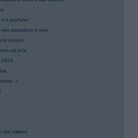
ta
ro e il profano”
 non escludono il vino
storia umana
fatto ad arte
, 2024
Elba
rismo...!
!
i vini odierni