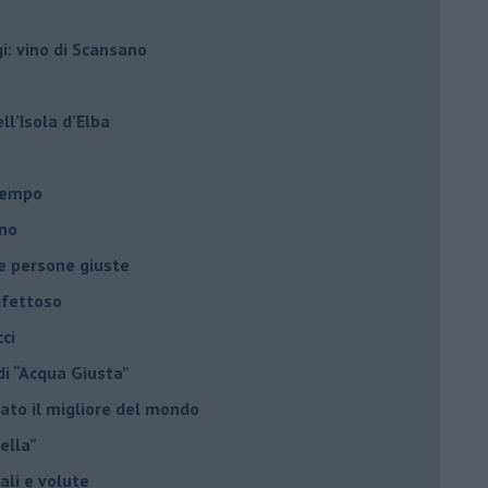
gi: vino di Scansano
ell’Isola d’Elba
l tempo
ano
le persone giuste
ifettoso
ci
di “Acqua Giusta”
ato il migliore del mondo
nella”
uali e volute