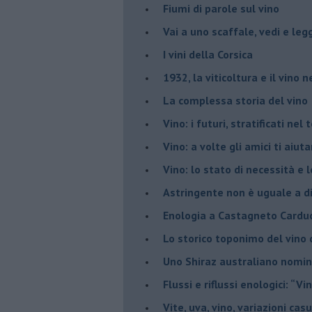
Fiumi di parole sul vino
​Vai a uno scaffale, vedi e leg
​I vini della Corsica
​1932, la viticoltura e il vino n
​La complessa storia del vino
​Vino: i futuri, stratificati ne
Vino: a volte gli amici ti aiut
Vino: lo stato di necessità e 
​Astringente non è uguale a d
Enologia a Castagneto Carduc
Lo storico toponimo del vino 
Uno Shiraz australiano nomin
​Flussi e riflussi enologici: “Vi
Vite, uva, vino, variazioni cas