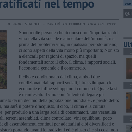
stratificati nel tempo
con 
QUI
DI NADIO STRONCHI - MARTEDÌ
20 FEBBRAIO 2024
ORE 09:00
Sono molte persone che riconoscono l’importanza del
vino nella vita sociale e alimentare dell’umanità, ma
Ult
prima del problema vino, in qualsiasi periodo umano,
ci sono aspetti della vita molto più importanti; Non sto
C
a elencarli per ragioni di spazio, ma quelli
fondamentali sono: il cibo, il clima, i rapporti sociali,
l’economia generale e il commercio.
Il cibo è condizionato dal clima, ambo i due
condizionati dai rapporti sociali, i tre sviluppano le
C
economie e infine sviluppano i commerci. Qua e la si
è manifestato il vino con l’intento di legare gli
sumato da un decimo della popolazione mondiale , è presto detto:
, ma sarà il potere d’acquisto, il cibo, il clima e la cultura
 per produrlo a una larga scala di consumatori, una versatilità
ali, terreni assemblati, clima controllato, vini equilibrati, poco
C
gli assemblamenti continui per adattarli ai cibi diversificati e
resisterà portando avanti le tradizioni ed è giusto che sia così, non