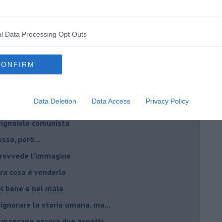
critto”
che non ti aspetti
l Data Processing Opt Outs
o chiamati anche vini-liquore
r la vitivinicoltura
CONFIRM
esa del vino 2025
giche per fare vini
Data Deletion
Data Access
Privacy Policy
è rivalità?
 vignaiolo comunista
sso, però...
 provvede l’immagine
ltra cosa è venderlo
el bene e nel male
 ignorare la storia umana, ma...
io, mancano ancora due aspetti