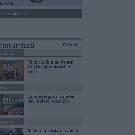
la città"
Condoglianze
imi articoli
Vedi tutti
ronaca
Falsi carabinieri fanno
truffe coi bambini in
auto
ronaca
Calci e pugni ai sanitari
del pronto soccorso
ronaca
Schianto contro un'auto