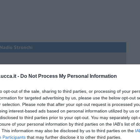
i Nadio Stronchi
cca.it -
Do Not Process My Personal Information
to opt-out of the sale, sharing to third parties, or processing of your per
he miglioreranno la qualità
formation for targeted advertising by us, please use the below opt-out s
no arricchendo
r selection. Please note that after your opt-out request is processed y
eing interest-based ads based on personal information utilized by us or
orde”
disclosed to third parties prior to your opt-out. You may separately opt-
no del futuro
losure of your personal information by third parties on the IAB’s list of
. This information may also be disclosed by us to third parties on the
IA
iana: in Maremma usata poco
Participants
that may further disclose it to other third parties.