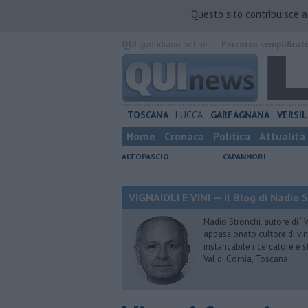
Questo sito contribuisce 
QUI
quotidiano online.
Percorso semplificat
TOSCANA
LUCCA
GARFAGNANA
VERSIL
Home
Cronaca
Politica
Attualità
ALTOPASCIO
CAPANNORI
VIGNAIOLI E VINI — il Blog di Nadio 
Nadio Stronchi, autore di “Vi
appassionato cultore di vini
instancabile ricercatore è 
Val di Cornia, Toscana