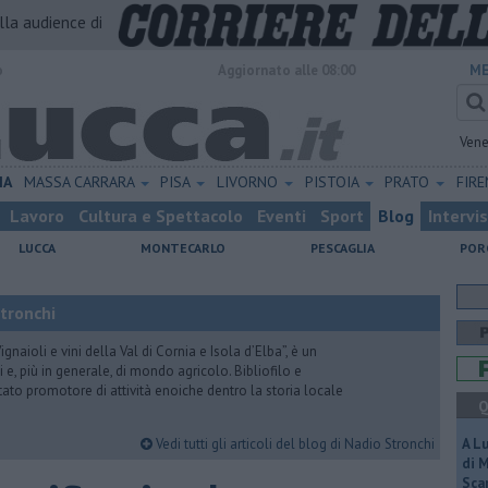
alla audience di
o
Aggiornato alle 08:00
ME
Vene
IA
MASSA CARRARA
PISA
LIVORNO
PISTOIA
PRATO
FIR
Lavoro
Cultura e Spettacolo
Eventi
Sport
Blog
Intervi
LUCCA
MONTECARLO
PESCAGLIA
POR
Stronchi
gnaioli e vini della Val di Cornia e Isola d’Elba”, è un
 e, più in generale, di mondo agricolo. Bibliofilo e
stato promotore di attività enoiche dentro la storia locale
Q
Vedi tutti gli articoli del blog di Nadio Stronchi
A L
di 
Scar