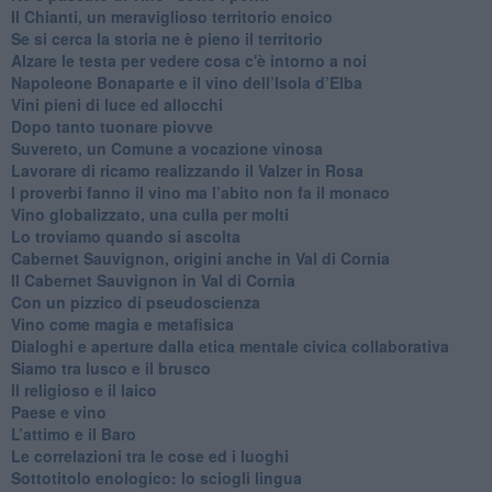
​Il Chianti, un meraviglioso territorio enoico
​Se si cerca la storia ne è pieno il territorio
Alzare le testa per vedere cosa c'è intorno a noi
​Napoleone Bonaparte e il vino dell’Isola d’Elba
Vini pieni di luce ed allocchi
Dopo tanto tuonare piovve
Suvereto, un Comune a vocazione vinosa
Lavorare di ricamo realizzando il Valzer in Rosa
​I proverbi fanno il vino ma l’abito non fa il monaco
Vino globalizzato, una culla per molti
Lo troviamo quando si ascolta
Cabernet Sauvignon, origini anche in Val di Cornia
Il Cabernet Sauvignon in Val di Cornia
Con un pizzico di pseudoscienza
​Vino come magia e metafisica
Dialoghi e aperture dalla etica mentale civica collaborativa
Siamo tra lusco e il brusco
Il religioso e il laico
​Paese e vino
L’attimo e il Baro
Le correlazioni tra le cose ed i luoghi
​Sottotitolo enologico: lo sciogli lingua