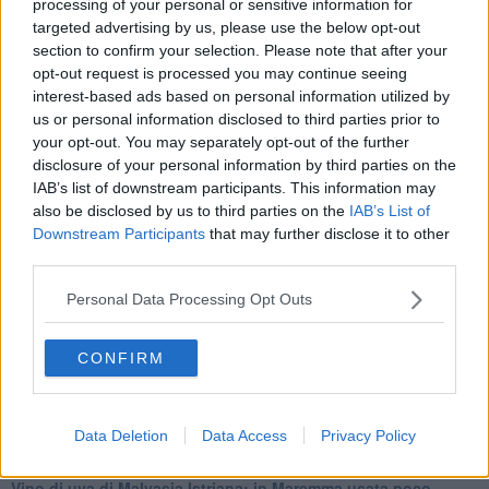
processing of your personal or sensitive information for
alle 20:00 direttamente nella tua casella di posta.
targeted advertising by us, please use the below opt-out
Basta cliccare
QUI
section to confirm your selection. Please note that after your
opt-out request is processed you may continue seeing
Fotogallery
interest-based ads based on personal information utilized by
us or personal information disclosed to third parties prior to
your opt-out. You may separately opt-out of the further
disclosure of your personal information by third parties on the
IAB’s list of downstream participants. This information may
also be disclosed by us to third parties on the
IAB’s List of
Downstream Participants
that may further disclose it to other
Ti potrebbe interessare anche:
third parties.
Personal Data Processing Opt Outs
Articoli dal Blog “Vignaioli e vini” di Nadio Stronchi
​Che “Odissea sia”
Scuola di vita e creatività
CONFIRM
​La volontà di essere “primi”
Norme viticole e enologiche che miglioreranno la qualità
​I vini della Maremma si stanno arricchendo
Data Deletion
Data Access
Privacy Policy
Vino, il clima ci mette alle “corde”
Il terroir necessario per il vino del futuro
​Vino di uva di Malvasia Istriana: in Maremma usata poco