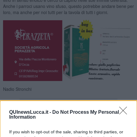
Anche i parroci usano vino sfuso, questo potrebbe andare bene per
loro, ma anche per noi tutti per la tavola di tutti i giorni.
Nadio Stronchi
QUInewsLucca.it -
Do Not Process My Personal
Information
Se vuoi leggere le notizie principali della Toscana iscriviti alla
If you wish to opt-out of the sale, sharing to third parties, or
Newsletter QUInews - ToscanaMedia.
Arriva gratis tutti i giorni