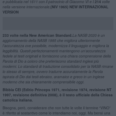
e pubblicata nel 1611 con il patrocinio di Giacomo VI e I.
214
volte
nella versione internazionale
,
(NIV 1965)
NEW INTERNAZIONAL
VERSION
233 volte nella New American Standard.
La NASB 2020 è un
aggiornamento della NASB 1995 che migliora ulteriormente
l'accuratezza ove possibile, modernizza il linguaggio e migliora la
leggibilità. Questi perfezionamenti mantengono un'accuratezza
fedele ai testi originali e forniscono una chiara comprensione della
Parola di Dio a coloro che preferiscono standard inglesi più
moderni. Lo standard di traduzione consolidato per la NASB rimane
lo stesso di sempre, ovvero tradurre accuratamente la Parola
ispirata di Dio dai testi ebraico, aramaico e greco in un inglese
moderno che sia chiaramente comprensibile oggi.
Bibbia CEI
(Editio Princeps 1971, revisione 1974, revisione NT
1997, revisione definitiva 2008), è il testo ufficiale della Chiesa
cattolica italiana.
Bisogna, però, considerare che non tutte le volte il termine “VINO”
è riferito al sostantivo come lo intendiamo noi, oggi. Ma bensì una