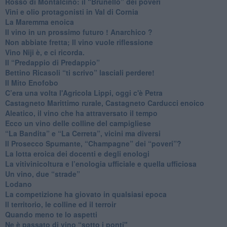
​Rosso di Montalcino: il “Brunello” dei poveri
Vini e olio protagonisti in Val di Cornia
​La Maremma enoica
Il vino in un prossimo futuro ! Anarchico ?
​Non abbiate fretta; Il vino vuole riflessione
​Vino Niji è, e ci ricorda.
Il “Predappio di Predappio”
Bettino Ricasoli “ti scrivo” lasciali perdere!
Il Mito Enofobo
​C’era una volta l'Agricola Lippi, oggi c'è Petra
​Castagneto Marittimo rurale, Castagneto Carducci enoico
Aleatico, il vino che ha attraversato il tempo
Ecco un vino delle colline del campigliese
“La Bandita” e “La Cerreta”, vicini ma diversi
​Il Prosecco Spumante, “Champagne” dei “poveri”?
​La lotta eroica dei docenti e degli enologi
​La vitivinicoltura e l’enologia ufficiale e quella ufficiosa
​Un vino, due “strade”
Lodano
​La competizione ha giovato in qualsiasi epoca
Il territorio, le colline ed il terroir
Quando meno te lo aspetti
​Ne è passato di vino “sotto i ponti"