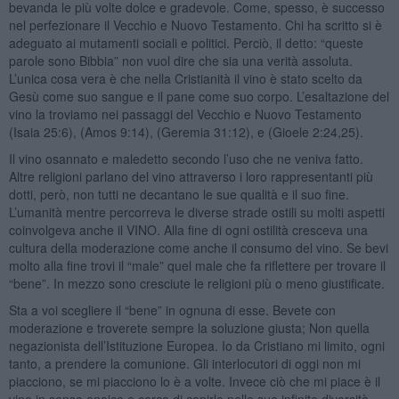
bevanda le più volte dolce e gradevole. Come, spesso, è successo
nel perfezionare il Vecchio e Nuovo Testamento. Chi ha scritto si è
adeguato ai mutamenti sociali e politici. Perciò, il detto: “queste
parole sono Bibbia” non vuol dire che sia una verità assoluta.
L’unica cosa vera è che nella Cristianità il vino è stato scelto da
Gesù come suo sangue e il pane come suo corpo. L’esaltazione del
vino la troviamo nei passaggi del Vecchio e Nuovo Testamento
(Isaia 25:6), (Amos 9:14), (Geremia 31:12), e (Gioele 2:24,25).
Il vino osannato e maledetto secondo l’uso che ne veniva fatto.
Altre religioni parlano del vino attraverso i loro rappresentanti più
dotti, però, non tutti ne decantano le sue qualità e il suo fine.
L’umanità mentre percorreva le diverse strade ostili su molti aspetti
coinvolgeva anche il VINO. Alla fine di ogni ostilità cresceva una
cultura della moderazione come anche il consumo del vino. Se bevi
molto alla fine trovi il “male” quel male che fa riflettere per trovare il
“bene”. In mezzo sono cresciute le religioni più o meno giustificate.
Sta a voi scegliere il “bene” in ognuna di esse. Bevete con
moderazione e troverete sempre la soluzione giusta; Non quella
negazionista dell’Istituzione Europea. Io da Cristiano mi limito, ogni
tanto, a prendere la comunione. Gli interlocutori di oggi non mi
piacciono, se mi piacciono lo è a volte. Invece ciò che mi piace è il
vino in senso enoico e cerco di capirlo nelle sue infinite diversità.