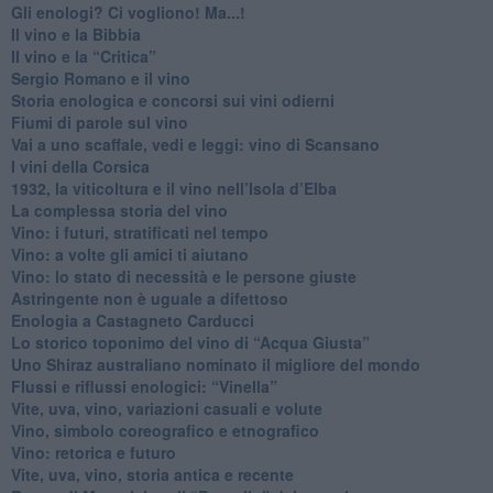
​Gli enologi? Ci vogliono! Ma...!
​Il vino e la Bibbia
​Il vino e la “Critica”
Sergio Romano e il vino
​Storia enologica e concorsi sui vini odierni
Fiumi di parole sul vino
​Vai a uno scaffale, vedi e leggi: vino di Scansano
​I vini della Corsica
​1932, la viticoltura e il vino nell’Isola d’Elba
​La complessa storia del vino
​Vino: i futuri, stratificati nel tempo
Vino: a volte gli amici ti aiutano
Vino: lo stato di necessità e le persone giuste
​Astringente non è uguale a difettoso
Enologia a Castagneto Carducci
Lo storico toponimo del vino di “Acqua Giusta”
Uno Shiraz australiano nominato il migliore del mondo
​Flussi e riflussi enologici: “Vinella”
Vite, uva, vino, variazioni casuali e volute
Vino, simbolo coreografico e etnografico
​Vino: retorica e futuro
​Vite, uva, vino, storia antica e recente