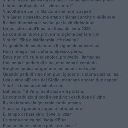
​Libreria antiquaria e il “vino scritto”
​Viticoltura e vini: il Manzoni che non ti aspetti
​Vin Santo e passito, ma erano chiamati anche vini-liquore
Il clima determina le scelte per la vitivinicoltura
Un po' storia dell'Elba in attesa del vino 2025
Le continue nuove prove enologiche per fare vini
Vini dell'Elba e Valdicornia, c'è rivalità?
​I vignaiolo democristano e il vignaiolo comunista
​Non rinnego mai la storia. Spesso, però...
​Dove non c’è cultura enoica, provvede l’immagine
​Una cosa è parlare di vino, altra cosa è venderlo
Bolgheri enoica sorprende: nel bene e nel male
​Quando parli di vino non puoi ignorare la storia umana, ma...
Uva e vino all’Isola del Giglio, mancano ancora due aspetti
​Vino!...e bevanda dealcolizzata
​Dal testo: ” il Vino, tra il sacro e il profano”
Le contraddizioni degli eventi non escludono il vino
​Il vino incrocia la generale storia umana
Vino: tra il genuino e quello fatto ad arte
E’ tempo di bere vino Novello, 2024
La storia enoica dell’Isola d’Elba
Elba: miniere e vino e poi il turismo...!