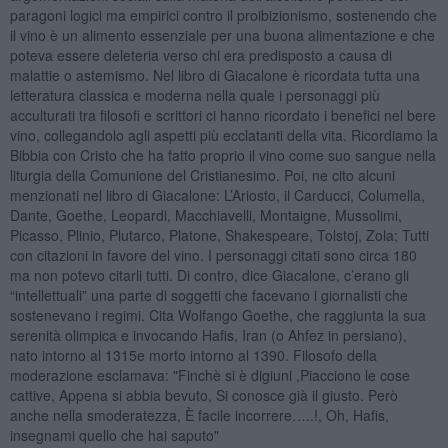
paragoni logici ma empirici contro il proibizionismo, sostenendo che
il vino è un alimento essenziale per una buona alimentazione e che
poteva essere deleteria verso chi era predisposto a causa di
malattie o astemismo. Nel libro di Giacalone è ricordata tutta una
letteratura classica e moderna nella quale i personaggi più
acculturati tra filosofi e scrittori ci hanno ricordato i benefici nel bere
vino, collegandolo agli aspetti più ecclatanti della vita. Ricordiamo la
Bibbia con Cristo che ha fatto proprio il vino come suo sangue nella
liturgia della Comunione del Cristianesimo. Poi, ne cito alcuni
menzionati nel libro di Giacalone: L’Ariosto, il Carducci, Columella,
Dante, Goethe, Leopardi, Macchiavelli, Montaigne, Mussolimi,
Picasso, Plinio, Plutarco, Platone, Shakespeare, Tolstoj, Zola; Tutti
con citazioni in favore del vino. I personaggi citati sono circa 180
ma non potevo citarli tutti. Di contro, dice Giacalone, c’erano gli
“intellettuali” una parte di soggetti che facevano i giornalisti che
sostenevano i regimi. Cita Wolfango Goethe, che raggiunta la sua
serenità olimpica e invocando Hafis, Iran (o Ahfez in persiano),
nato intorno al 1315e morto intorno al 1390. Filosofo della
moderazione esclamava: "Finchè si è digiuni ,Piacciono le cose
cattive, Appena si abbia bevuto, Si conosce già il giusto. Però
anche nella smoderatezza, È facile incorrere…..!, Oh, Hafis,
insegnami quello che hai saputo"