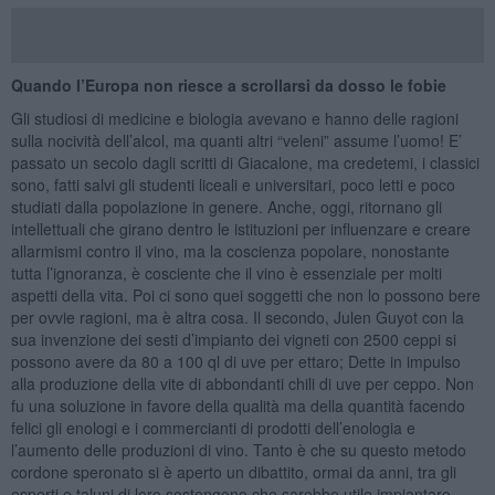
Quando l’Europa non riesce a scrollarsi da dosso le fobie
Gli studiosi di medicine e biologia avevano e hanno delle ragioni
sulla nocività dell’alcol, ma quanti altri “veleni” assume l’uomo! E’
passato un secolo dagli scritti di Giacalone, ma credetemi, i classici
sono, fatti salvi gli studenti liceali e universitari, poco letti e poco
studiati dalla popolazione in genere. Anche, oggi, ritornano gli
intellettuali che girano dentro le istituzioni per influenzare e creare
allarmismi contro il vino, ma la coscienza popolare, nonostante
tutta l’ignoranza, è cosciente che il vino è essenziale per molti
aspetti della vita. Poi ci sono quei soggetti che non lo possono bere
per ovvie ragioni, ma è altra cosa. Il secondo, Julen Guyot con la
sua invenzione dei sesti d’impianto dei vigneti con 2500 ceppi si
possono avere da 80 a 100 ql di uve per ettaro; Dette in impulso
alla produzione della vite di abbondanti chili di uve per ceppo. Non
fu una soluzione in favore della qualità ma della quantità facendo
felici gli enologi e i commercianti di prodotti dell’enologia e
l’aumento delle produzioni di vino. Tanto è che su questo metodo
cordone speronato si è aperto un dibattito, ormai da anni, tra gli
esperti e taluni di loro sostengono che sarebbe utile impiantare