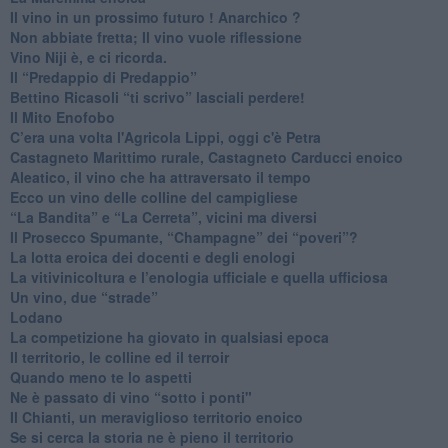
Il vino in un prossimo futuro ! Anarchico ?
​Non abbiate fretta; Il vino vuole riflessione
​Vino Niji è, e ci ricorda.
Il “Predappio di Predappio”
Bettino Ricasoli “ti scrivo” lasciali perdere!
Il Mito Enofobo
​C’era una volta l'Agricola Lippi, oggi c'è Petra
​Castagneto Marittimo rurale, Castagneto Carducci enoico
Aleatico, il vino che ha attraversato il tempo
Ecco un vino delle colline del campigliese
“La Bandita” e “La Cerreta”, vicini ma diversi
​Il Prosecco Spumante, “Champagne” dei “poveri”?
​La lotta eroica dei docenti e degli enologi
​La vitivinicoltura e l’enologia ufficiale e quella ufficiosa
​Un vino, due “strade”
Lodano
​La competizione ha giovato in qualsiasi epoca
Il territorio, le colline ed il terroir
Quando meno te lo aspetti
​Ne è passato di vino “sotto i ponti"
​Il Chianti, un meraviglioso territorio enoico
​Se si cerca la storia ne è pieno il territorio