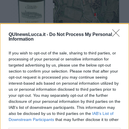
QUInewsLucca.it -
Do Not Process My Personal
Information
Sopra il vino degustato e la pianta del luogo della Tenuta di
If you wish to opt-out of the sale, sharing to third parties, or
Canneto, Soc Agricola AR.L
processing of your personal or sensitive information for
targeted advertising by us, please use the below opt-out
Descrizione del vino: “Lillatro garbato” Bianco IGT, fatto con uve di
section to confirm your selection. Please note that after your
Chardonnay, Vionier, Vermentino e Sauvignon Blanc. Mi ha dato le
opt-out request is processed you may continue seeing
seguenti sensazioni. Colore: giallo paglierino con riflessi verdognoli.
Profumo: Bouquet armonico e intenso, sentori di frutti acerbi e
interest-based ads based on personal information utilized by
pesca. Gusto: armonico, fresco, si ripete il fruttato con una
us or personal information disclosed to third parties prior to
persistenza notevole, armonico e sapido.
Paragonabile a uno dei
your opt-out. You may separately opt-out of the further
migliori Chablis
disclosure of your personal information by third parties on the
IAB’s list of downstream participants. This information may
also be disclosed by us to third parties on the
IAB’s List of
Downstream Participants
that may further disclose it to other
third parties.