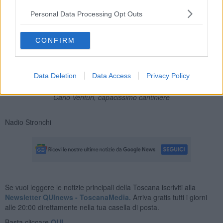
Personal Data Processing Opt Outs
CONFIRM
Data Deletion
Data Access
Privacy Policy
Carlo Venturi, capacissimo cantiniere
Nadio Stronchi
Se vuoi leggere le notizie principali della Toscana iscriviti alla
Newsletter QUInews - ToscanaMedia.
Arriva gratis tutti i giorni
alle 20:00 direttamente nella tua casella di posta.
Basta cliccare
QUI