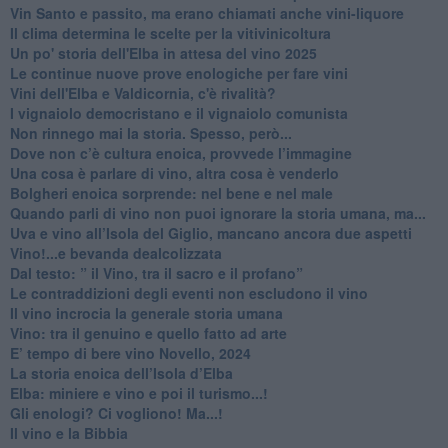
​Vin Santo e passito, ma erano chiamati anche vini-liquore
Il clima determina le scelte per la vitivinicoltura
Un po' storia dell'Elba in attesa del vino 2025
Le continue nuove prove enologiche per fare vini
Vini dell'Elba e Valdicornia, c'è rivalità?
​I vignaiolo democristano e il vignaiolo comunista
​Non rinnego mai la storia. Spesso, però...
​Dove non c’è cultura enoica, provvede l’immagine
​Una cosa è parlare di vino, altra cosa è venderlo
Bolgheri enoica sorprende: nel bene e nel male
​Quando parli di vino non puoi ignorare la storia umana, ma...
Uva e vino all’Isola del Giglio, mancano ancora due aspetti
​Vino!...e bevanda dealcolizzata
​Dal testo: ” il Vino, tra il sacro e il profano”
Le contraddizioni degli eventi non escludono il vino
​Il vino incrocia la generale storia umana
Vino: tra il genuino e quello fatto ad arte
E’ tempo di bere vino Novello, 2024
La storia enoica dell’Isola d’Elba
Elba: miniere e vino e poi il turismo...!
​Gli enologi? Ci vogliono! Ma...!
​Il vino e la Bibbia