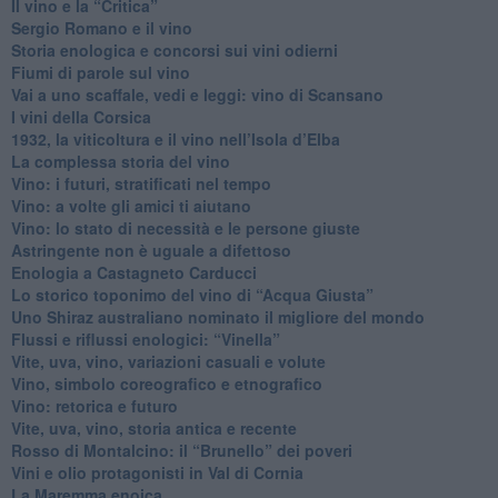
​Il vino e la “Critica”
Sergio Romano e il vino
​Storia enologica e concorsi sui vini odierni
Fiumi di parole sul vino
​Vai a uno scaffale, vedi e leggi: vino di Scansano
​I vini della Corsica
​1932, la viticoltura e il vino nell’Isola d’Elba
​La complessa storia del vino
​Vino: i futuri, stratificati nel tempo
Vino: a volte gli amici ti aiutano
Vino: lo stato di necessità e le persone giuste
​Astringente non è uguale a difettoso
Enologia a Castagneto Carducci
Lo storico toponimo del vino di “Acqua Giusta”
Uno Shiraz australiano nominato il migliore del mondo
​Flussi e riflussi enologici: “Vinella”
Vite, uva, vino, variazioni casuali e volute
Vino, simbolo coreografico e etnografico
​Vino: retorica e futuro
​Vite, uva, vino, storia antica e recente
​Rosso di Montalcino: il “Brunello” dei poveri
Vini e olio protagonisti in Val di Cornia
​La Maremma enoica