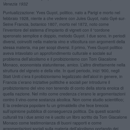
Venezia 1932
Puntualizzazione: Yves Guyot, politico, nato a Parigi e morto nel
febbraio 1928, niente a che vedere con Jules Guyot, nato Gyé-sur-
Seine Francia, botanico 1807, morto nel 1872, noto come
l’inventore del sistema d’impianto di vigneti con il “cordone
speronato semplice e doppio, metodo Guyot. I due sono, in periodi
diversi, coinvolti nella materia vino e viticoltura con argomenti della
stessa materia, ma per scopi diversi. Il primo, Yves Guyot politico
aveva intavolato un approfondimento culturale e sociale sul
problema dell’alcolismo e il proibizionismo con Tom Giacalone
Monaco, economista statunitense, amico. L’altro direttamente nella
struttura del vigneto e della vite. In quel periodo, inizi ‘900, negli
Stati Uniti c’era il proibizionismo legalizzato dell’alcol in genere, in
Francia c’erano iniziative politiche e sociali per introdurre il
proibizionismo del vino non tenendo di conto della storia enoica di
quella nazione. Nel mito come credenza c’erano le argomentazioni
contro il vino-come sostanza alcolica. Non come studio scientifico;
E la credenza popolare fu un grimaldello che fece breccia
sull’opinione pubblica di conseguenza politica. Da questi scambi
culturali tra i due amici ne è uscito un libro scritto da Tom Giacalone
Monaco come testimonianza di buoni rapporti e come
argomentazioni sociali sulla materia dell’alcolismo portando dei