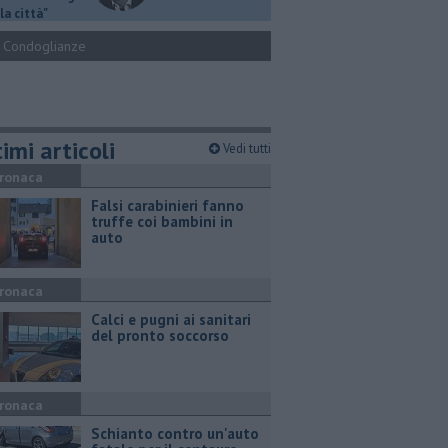
la città"
Condoglianze
imi articoli
Vedi tutti
ronaca
Falsi carabinieri fanno
truffe coi bambini in
auto
ronaca
Calci e pugni ai sanitari
del pronto soccorso
ronaca
Schianto contro un'auto