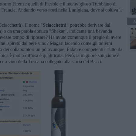
ntorno Firenze quelli di Fiesole e il meraviglioso Trebbiano di
Francia. Andando verso nord nella Lunigiana, dove si coltiva la
.
A
Sciacchetrà). Il nome "
Sciacchetrà
" potrebbe derivare dal
tira) o da una parola ebraica "Shekar", indicante una bevanda
 avesse tempo di riposare? Ha avuto comunque il pregio di avere
nche ispirato dal bere vino? Magari facendo come gli odierni
do dei collaboratori un pò ovunque; Fidati e competenti? Tutto da
oica è molto diffusa e qualificata. Però, la migliore soluzione è
 un vino della Toscana collegato alla storia del Bacci.