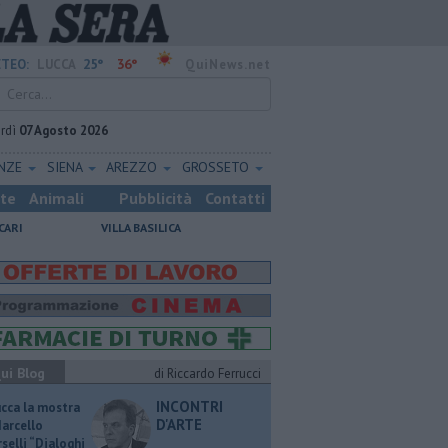
25°
36°
TEO:
LUCCA
QuiNews.net
rdì
07 Agosto 2026
ENZE
SIENA
AREZZO
GROSSETO
ste
Animali
Pubblicità
Contatti
CARI
VILLA BASILICA
ui Blog
di Riccardo Ferrucci
INCONTRI
ucca la mostra
D'ARTE
Marcello
selli “Dialoghi