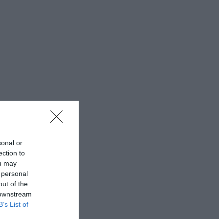
sonal or
ection to
ou may
 personal
out of the
 downstream
B’s List of