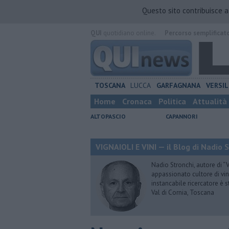
Questo sito contribuisce 
QUI
quotidiano online.
Percorso semplificat
TOSCANA
LUCCA
GARFAGNANA
VERSIL
Home
Cronaca
Politica
Attualità
ALTOPASCIO
CAPANNORI
VIGNAIOLI E VINI — il Blog di Nadio 
Nadio Stronchi, autore di “Vi
appassionato cultore di vini
instancabile ricercatore è 
Val di Cornia, Toscana