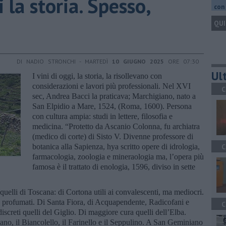
 la storia. Spesso,
con 
QUI
DI NADIO STRONCHI - MARTEDÌ
10 GIUGNO 2025
ORE 07:30
Ult
I vini di oggi, la storia, la risollevano con
considerazioni e lavori più professionali. Nel XVI
C
sec, Andrea Bacci la praticava; Marchigiano, nato a
San Elpidio a Mare, 1524, (Roma, 1600). Persona
con cultura ampia: studi in lettere, filosofia e
medicina. “Protetto da Ascanio Colonna, fu archiatra
(medico di corte) di Sisto V. Divenne professore di
botanica alla Sapienza, hya scritto opere di idrologia,
C
farmacologia, zoologia e mineraologia ma, l’opera più
famosa è il trattato di enologia, 1596, diviso in sette
si quelli di Toscana: di Cortona utili ai convalescenti, ma mediocri.
e profumati. Di Santa Fiora, di Acquapendente, Radicofani e
C
iscreti quelli del Giglio. Di maggiore cura quelli dell’Elba.
iano, il Biancolello, il Farinello e il Seppulino. A San Geminiano