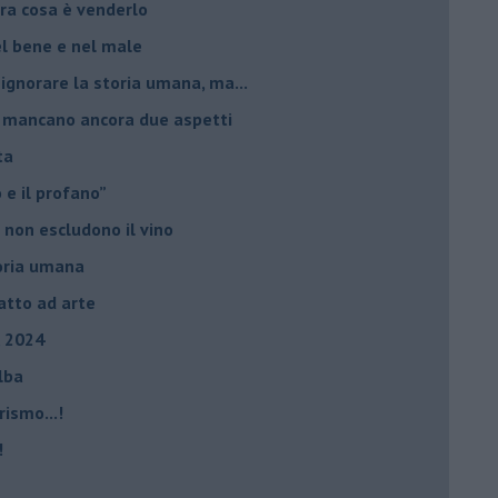
ltra cosa è venderlo
el bene e nel male
 ignorare la storia umana, ma...
io, mancano ancora due aspetti
ta
ro e il profano”
 non escludono il vino
storia umana
fatto ad arte
, 2024
Elba
rismo...!
!