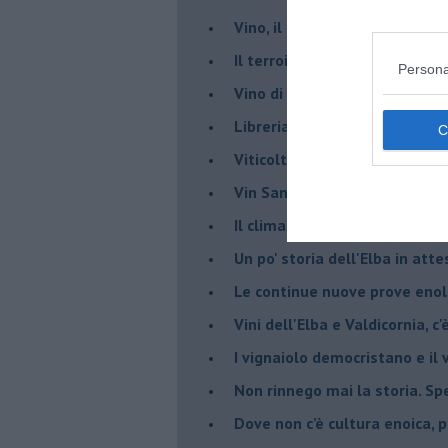
Vino, il clima ci mette alle “c
Il terroir necessario per il vi
Persona
​Vino di uva di Malvasia Istr
​Libreria antiquaria e il “vino s
​Viticoltura e vini: il Manzoni 
​Vin Santo e passito, ma eran
Il clima determina le scelte pe
Un po' storia dell'Elba in att
Le continue nuove prove enolo
Vini dell'Elba e Valdicornia, c'
​I vignaiolo democristano e il
​Non rinnego mai la storia. Spe
​Dove non c’è cultura enoica,