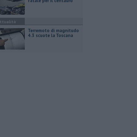
fatale per il centauro
ttualità
Terremoto di magnitudo
4.3 scuote la Toscana