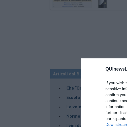
QUInewsLu
Articoli dal Blog “Vignaioli e vini” d
If you wish 
​Che “Odissea sia”
sensitive in
confirm you
Scuola di vita e creatività
continue se
​La volontà di essere “primi”
information 
further disc
Norme viticole e enologiche c
participants
Downstream 
​I vini della Maremma si stan