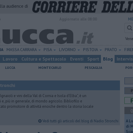
alla audience di
o
Aggiornato alle 08:00
ME
Vene
IA
MASSA CARRARA
PISA
LIVORNO
PISTOIA
PRATO
FIR
Lavoro
Cultura e Spettacolo
Eventi
Sport
Blog
Intervi
LUCCA
MONTECARLO
PESCAGLIA
POR
Stronchi
gnaioli e vini della Val di Cornia e Isola d’Elba”, è un
 e, più in generale, di mondo agricolo. Bibliofilo e
stato promotore di attività enoiche dentro la storia locale
Q
Vedi tutti gli articoli del blog di Nadio Stronchi
A L
di 
Scar