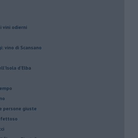
i vini odierni
gi: vino di Scansano
ell’Isola d’Elba
l tempo
ano
le persone giuste
ifettoso
ci