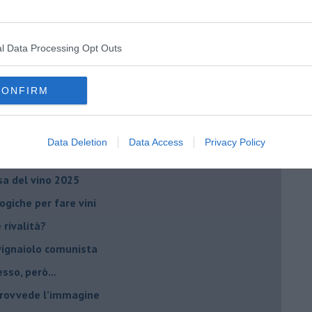
orde”
no del futuro
l Data Processing Opt Outs
iana: in Maremma usata poco
critto”
CONFIRM
che non ti aspetti
o chiamati anche vini-liquore
Data Deletion
Data Access
Privacy Policy
r la vitivinicoltura
esa del vino 2025
giche per fare vini
è rivalità?
 vignaiolo comunista
sso, però...
 provvede l’immagine