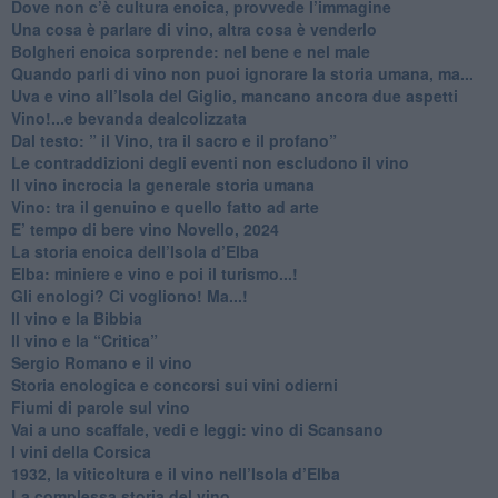
​Dove non c’è cultura enoica, provvede l’immagine
​Una cosa è parlare di vino, altra cosa è venderlo
Bolgheri enoica sorprende: nel bene e nel male
​Quando parli di vino non puoi ignorare la storia umana, ma...
Uva e vino all’Isola del Giglio, mancano ancora due aspetti
​Vino!...e bevanda dealcolizzata
​Dal testo: ” il Vino, tra il sacro e il profano”
Le contraddizioni degli eventi non escludono il vino
​Il vino incrocia la generale storia umana
Vino: tra il genuino e quello fatto ad arte
E’ tempo di bere vino Novello, 2024
La storia enoica dell’Isola d’Elba
Elba: miniere e vino e poi il turismo...!
​Gli enologi? Ci vogliono! Ma...!
​Il vino e la Bibbia
​Il vino e la “Critica”
Sergio Romano e il vino
​Storia enologica e concorsi sui vini odierni
Fiumi di parole sul vino
​Vai a uno scaffale, vedi e leggi: vino di Scansano
​I vini della Corsica
​1932, la viticoltura e il vino nell’Isola d’Elba
​La complessa storia del vino