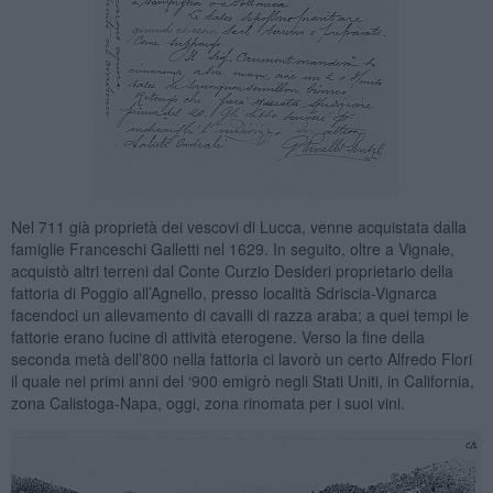
Nel 711 già proprietà dei vescovi di Lucca, venne acquistata dalla
famiglie Franceschi Galletti nel 1629. In seguito, oltre a Vignale,
acquistò altri terreni dal Conte Curzio Desideri proprietario della
fattoria di Poggio all’Agnello, presso località Sdriscia-Vignarca
facendoci un allevamento di cavalli di razza araba; a quei tempi le
fattorie erano fucine di attività eterogene. Verso la fine della
seconda metà dell’800 nella fattoria ci lavorò un certo Alfredo Flori
il quale nei primi anni del ‘900 emigrò negli Stati Uniti, in California,
zona Calistoga-Napa, oggi, zona rinomata per i suoi vini.