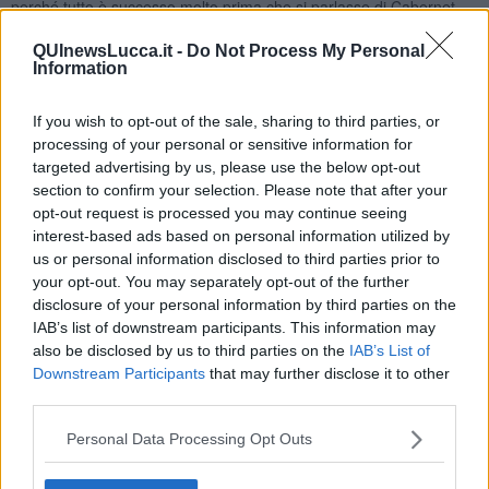
perché tutto è successo molto prima che si parlasse di Cabernet
Sauvignon nel bolgherese con la nascita del vino
Sassicaia
. Se
solo i proprietari di Vignale avessero continuato a coltivare quei
QUInewsLucca.it -
Do Not Process My Personal
Information
vitigni, oggi avremo fatto dei paragoni enologici ben diversi.
In Val di Cornia il Pinot B e il Cabernet Sauvignon è tornato alla
If you wish to opt-out of the sale, sharing to third parties, or
ribalta dal 1980 in poi, cioè, quando ci fu l’innovazione enologica
processing of your personal or sensitive information for
con la seconda Condotta Enologica d’Italia creata da sottoscritto
targeted advertising by us, please use the below opt-out
attraverso il
Comitato Cittadino di Venturina
e con le richieste
section to confirm your selection. Please note that after your
delle ITG, DOC e DOCG richieste da Comuni. Nel bolgherese si è
diffuso negli anni ’60 con le iniziative del marchese Incisa della
opt-out request is processed you may continue seeing
Rocchetta in luogo detto Castiglioncello di Bolgheri.
interest-based ads based on personal information utilized by
us or personal information disclosed to third parties prior to
Il vitigno di Cabernet Sauvignon è senz’altro il vitigno più
your opt-out. You may separately opt-out of the further
prestigioso che concorre a creare moltissimi vini con l’aggiunta di
disclosure of your personal information by third parties on the
uvaggi rossi diversi, ma comunque da solo, cioè in mono-uvaggio
IAB’s list of downstream participants. This information may
sta dando dei grandissimi vini.
also be disclosed by us to third parties on the
IAB’s List of
Una prova trovata in Populonia è l’azienda
Poggio Rosso
nella
Downstream Participants
that may further disclose it to other
quale si respira aria etrusca e si beve vino fatto con tutta la
third parties.
passione e la sapienza dei conduttori della cantina che è la famiglia
Monelli Ivano, Edi la moglie, Diego il figlio e la moglie Elisa. Il vino è
Personal Data Processing Opt Outs
VELTHUNE nome riferito alla divinità etrusca delle stagioni.
Nadio Stronchi