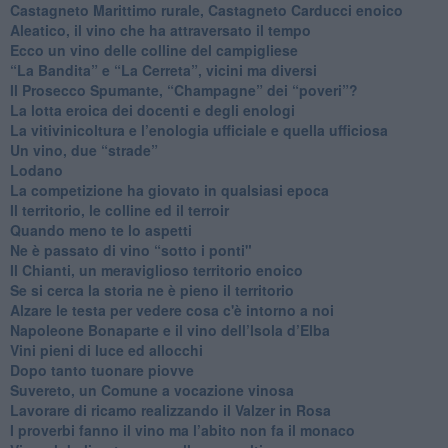
​Castagneto Marittimo rurale, Castagneto Carducci enoico
Aleatico, il vino che ha attraversato il tempo
Ecco un vino delle colline del campigliese
“La Bandita” e “La Cerreta”, vicini ma diversi
​Il Prosecco Spumante, “Champagne” dei “poveri”?
​La lotta eroica dei docenti e degli enologi
​La vitivinicoltura e l’enologia ufficiale e quella ufficiosa
​Un vino, due “strade”
Lodano
​La competizione ha giovato in qualsiasi epoca
Il territorio, le colline ed il terroir
Quando meno te lo aspetti
​Ne è passato di vino “sotto i ponti"
​Il Chianti, un meraviglioso territorio enoico
​Se si cerca la storia ne è pieno il territorio
Alzare le testa per vedere cosa c'è intorno a noi
​Napoleone Bonaparte e il vino dell’Isola d’Elba
Vini pieni di luce ed allocchi
Dopo tanto tuonare piovve
Suvereto, un Comune a vocazione vinosa
Lavorare di ricamo realizzando il Valzer in Rosa
​I proverbi fanno il vino ma l’abito non fa il monaco