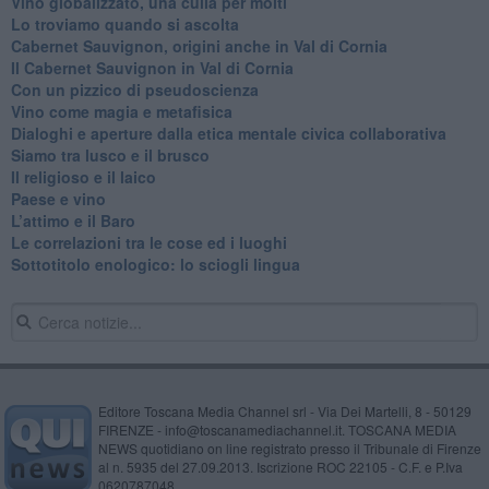
Vino globalizzato, una culla per molti
Lo troviamo quando si ascolta
Cabernet Sauvignon, origini anche in Val di Cornia
Il Cabernet Sauvignon in Val di Cornia
Con un pizzico di pseudoscienza
​Vino come magia e metafisica
Dialoghi e aperture dalla etica mentale civica collaborativa
Siamo tra lusco e il brusco
Il religioso e il laico
​Paese e vino
L’attimo e il Baro
Le correlazioni tra le cose ed i luoghi
​Sottotitolo enologico: lo sciogli lingua
Editore Toscana Media Channel srl - Via Dei Martelli, 8 - 50129
FIRENZE - info@toscanamediachannel.it. TOSCANA MEDIA
NEWS quotidiano on line registrato presso il Tribunale di Firenze
al n. 5935 del 27.09.2013. Iscrizione ROC 22105 - C.F. e P.Iva
0620787048