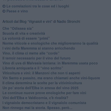
Le correlazioni tra le cose ed i luoghi
​Paese e vino
Articoli dal Blog “Vignaioli e vini” di Nadio Stronchi
​Che “Odissea sia”
Scuola di vita e creatività
​La volontà di essere “primi”
Norme viticole e enologiche che miglioreranno la qualità
​I vini della Maremma si stanno arricchendo
Vino, il clima ci mette alle “corde”
Il terroir necessario per il vino del futuro
​Vino di uva di Malvasia Istriana: in Maremma usata poco
​Libreria antiquaria e il “vino scritto”
​Viticoltura e vini: il Manzoni che non ti aspetti
​Vin Santo e passito, ma erano chiamati anche vini-liquore
Il clima determina le scelte per la vitivinicoltura
Un po' storia dell'Elba in attesa del vino 2025
Le continue nuove prove enologiche per fare vini
Vini dell'Elba e Valdicornia, c'è rivalità?
​I vignaiolo democristano e il vignaiolo comunista
​Non rinnego mai la storia. Spesso, però...