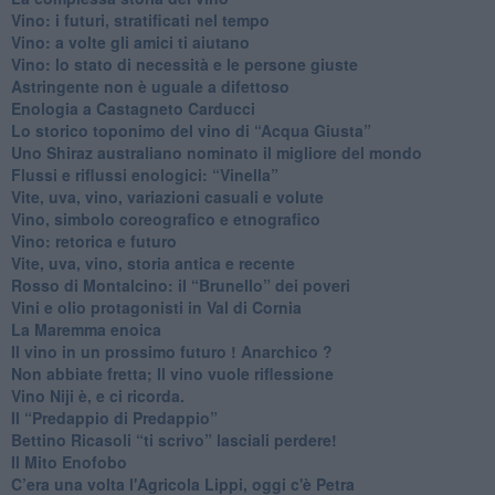
​Vino: i futuri, stratificati nel tempo
Vino: a volte gli amici ti aiutano
Vino: lo stato di necessità e le persone giuste
​Astringente non è uguale a difettoso
Enologia a Castagneto Carducci
Lo storico toponimo del vino di “Acqua Giusta”
Uno Shiraz australiano nominato il migliore del mondo
​Flussi e riflussi enologici: “Vinella”
Vite, uva, vino, variazioni casuali e volute
Vino, simbolo coreografico e etnografico
​Vino: retorica e futuro
​Vite, uva, vino, storia antica e recente
​Rosso di Montalcino: il “Brunello” dei poveri
Vini e olio protagonisti in Val di Cornia
​La Maremma enoica
Il vino in un prossimo futuro ! Anarchico ?
​Non abbiate fretta; Il vino vuole riflessione
​Vino Niji è, e ci ricorda.
Il “Predappio di Predappio”
Bettino Ricasoli “ti scrivo” lasciali perdere!
Il Mito Enofobo
​C’era una volta l'Agricola Lippi, oggi c'è Petra