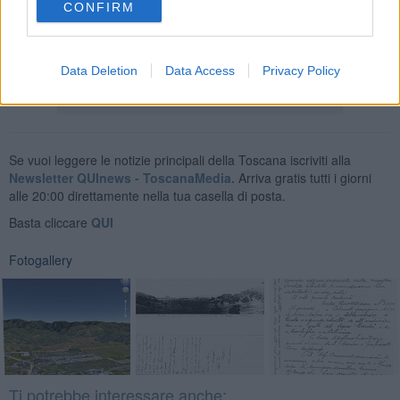
CONFIRM
Nadio Stronchi
© Riproduzione riservata
Data Deletion
Data Access
Privacy Policy
Se vuoi leggere le notizie principali della Toscana iscriviti alla
Newsletter QUInews - ToscanaMedia.
Arriva gratis tutti i giorni
alle 20:00 direttamente nella tua casella di posta.
Basta cliccare
QUI
Fotogallery
Ti potrebbe interessare anche: