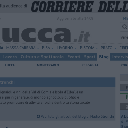
alla audience di
o
Aggiornato alle 14:08
ME
Vene
IA
MASSA CARRARA
PISA
LIVORNO
PISTOIA
PRATO
FIR
Lavoro
Cultura e Spettacolo
Eventi
Sport
Blog
Intervi
LUCCA
MONTECARLO
PESCAGLIA
POR
Stronchi
gnaioli e vini della Val di Cornia e Isola d’Elba”, è un
 e, più in generale, di mondo agricolo. Bibliofilo e
stato promotore di attività enoiche dentro la storia locale
Q
Vedi tutti gli articoli del blog di Nadio Stronchi
A L
di 
Scar