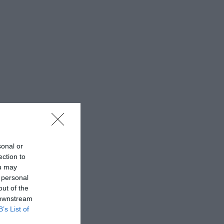
sonal or
ection to
ou may
 personal
out of the
 downstream
B’s List of