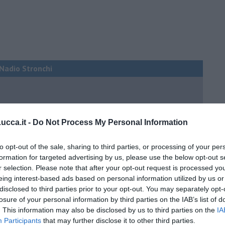
i Nadio Stronchi
cca.it -
Do Not Process My Personal Information
he miglioreranno la qualità
to opt-out of the sale, sharing to third parties, or processing of your per
formation for targeted advertising by us, please use the below opt-out s
no arricchendo
r selection. Please note that after your opt-out request is processed y
orde”
eing interest-based ads based on personal information utilized by us or
disclosed to third parties prior to your opt-out. You may separately opt-
no del futuro
losure of your personal information by third parties on the IAB’s list of
iana: in Maremma usata poco
. This information may also be disclosed by us to third parties on the
IA
Participants
that may further disclose it to other third parties.