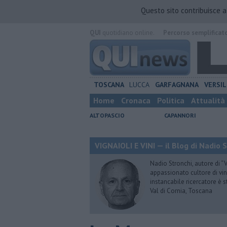
Questo sito contribuisce 
QUI
quotidiano online.
Percorso semplificat
TOSCANA
LUCCA
GARFAGNANA
VERSIL
Home
Cronaca
Politica
Attualità
ALTOPASCIO
CAPANNORI
VIGNAIOLI E VINI — il Blog di Nadio 
Nadio Stronchi, autore di “Vi
appassionato cultore di vini
instancabile ricercatore è 
Val di Cornia, Toscana