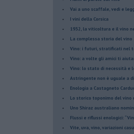
​Vai a uno scaffale, vedi e leg
​I vini della Corsica
​1932, la viticoltura e il vino n
​La complessa storia del vino
​Vino: i futuri, stratificati ne
Vino: a volte gli amici ti aiut
Vino: lo stato di necessità e 
​Astringente non è uguale a d
Enologia a Castagneto Carduc
Lo storico toponimo del vino 
Uno Shiraz australiano nomin
​Flussi e riflussi enologici: “Vi
Vite, uva, vino, variazioni cas