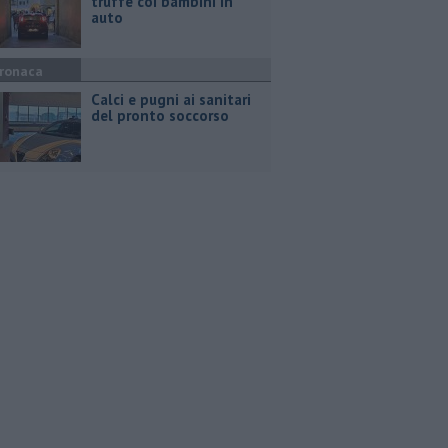
truffe coi bambini in
auto
ronaca
Calci e pugni ai sanitari
del pronto soccorso