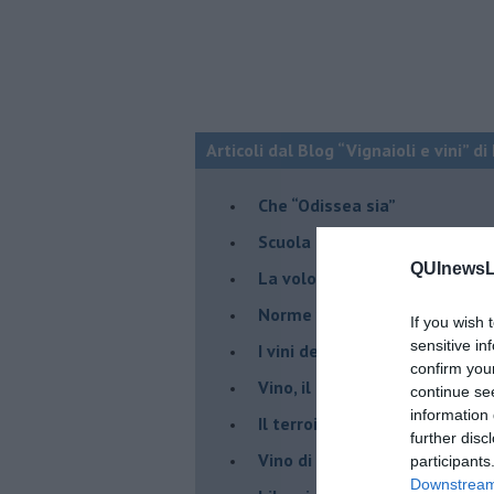
Articoli dal Blog “Vignaioli e vini” d
​Che “Odissea sia”
Scuola di vita e creatività
QUInewsLu
​La volontà di essere “primi”
Norme viticole e enologiche c
If you wish 
sensitive in
​I vini della Maremma si stan
confirm you
Vino, il clima ci mette alle “c
continue se
information 
Il terroir necessario per il vi
further disc
​Vino di uva di Malvasia Istr
participants
Downstream 