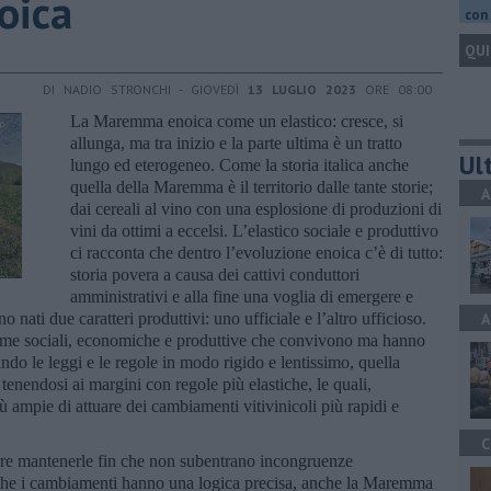
oica
con 
QUI
DI NADIO STRONCHI - GIOVEDÌ
13 LUGLIO 2023
ORE 08:00
La Maremma enoica come un elastico: cresce, si
allunga, ma tra inizio e la parte ultima è un tratto
Ult
lungo ed eterogeneo. Come la storia italica anche
quella della Maremma è il territorio dalle tante storie;
A
dai cereali al vino con una esplosione di produzioni di
vini da ottimi a eccelsi. L’elastico sociale e produttivo
ci racconta che dentro l’evoluzione enoica c’è di tutto:
storia povera a causa dei cattivi conduttori
amministrativi e alla fine una voglia di emergere e
o nati due caratteri produttivi: uno ufficiale e l’altro ufficioso.
A
me sociali, economiche e produttive che convivono ma hanno
ando le leggi e le regole in modo rigido e lentissimo, quella
 tenendosi ai margini con regole più elastiche, le quali,
 ampie di attuare dei cambiamenti vitivinicoli più rapidi e
C
orre mantenerle fin che non subentrano incongruenze
che i cambiamenti hanno una logica precisa, anche la Maremma