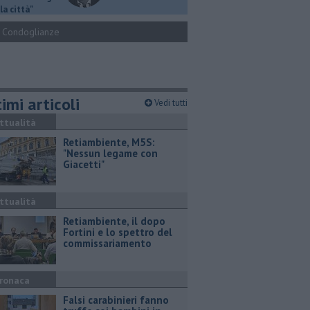
la città"
Condoglianze
imi articoli
Vedi tutti
ttualità
Retiambiente, M5S:
"Nessun legame con
Giacetti"
ttualità
Retiambiente, il dopo
Fortini e lo spettro del
commissariamento
ronaca
Falsi carabinieri fanno