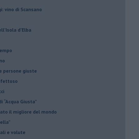
gi: vino di Scansano
ell’Isola d’Elba
l tempo
ano
le persone giuste
ifettoso
ci
di “Acqua Giusta”
ato il migliore del mondo
nella”
uali e volute