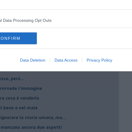
critto”
che non ti aspetti
o chiamati anche vini-liquore
l Data Processing Opt Outs
r la vitivinicoltura
CONFIRM
esa del vino 2025
giche per fare vini
è rivalità?
Data Deletion
Data Access
Privacy Policy
 vignaiolo comunista
sso, però...
 provvede l’immagine
ltra cosa è venderlo
el bene e nel male
 ignorare la storia umana, ma...
io, mancano ancora due aspetti