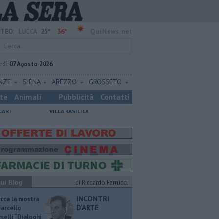
25°
36°
TEO:
LUCCA
QuiNews.net
rdì
07 Agosto 2026
ENZE
SIENA
AREZZO
GROSSETO
ste
Animali
Pubblicità
Contatti
CARI
VILLA BASILICA
ui Blog
di Riccardo Ferrucci
INCONTRI
ucca la mostra
D'ARTE
Marcello
selli “Dialoghi