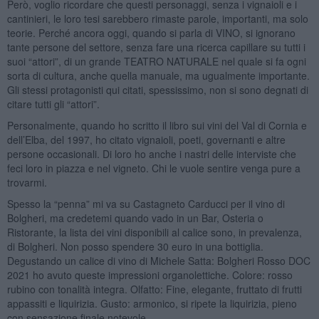
Però, voglio ricordare che questi personaggi, senza i vignaioli e i
cantinieri, le loro tesi sarebbero rimaste parole, importanti, ma solo
teorie. Perché ancora oggi, quando si parla di VINO, si ignorano
tante persone del settore, senza fare una ricerca capillare su tutti i
suoi “attori”, di un grande TEATRO NATURALE nel quale si fa ogni
sorta di cultura, anche quella manuale, ma ugualmente importante.
Gli stessi protagonisti qui citati, spessissimo, non si sono degnati di
citare tutti gli “attori”.
Personalmente, quando ho scritto il libro sui vini del Val di Cornia e
dell’Elba, del 1997, ho citato vignaioli, poeti, governanti e altre
persone occasionali. Di loro ho anche i nastri delle interviste che
feci loro in piazza e nel vigneto. Chi le vuole sentire venga pure a
trovarmi.
Spesso la “penna” mi va su Castagneto Carducci per il vino di
Bolgheri, ma credetemi quando vado in un Bar, Osteria o
Ristorante, la lista dei vini disponibili al calice sono, in prevalenza,
di Bolgheri. Non posso spendere 30 euro in una bottiglia.
Degustando un calice di vino di Michele Satta: Bolgheri Rosso DOC
2021 ho avuto queste impressioni organolettiche. Colore: rosso
rubino con tonalità integra. Olfatto: Fine, elegante, fruttato di frutti
appassiti e liquirizia. Gusto: armonico, si ripete la liquirizia, pieno
con sensazione finale notevole