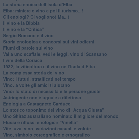
La storia enoica dell’Isola d’Elba
Elba: miniere e vino e poi il turismo...!
​Gli enologi? Ci vogliono! Ma...!
​Il vino e la Bibbia
​Il vino e la “Critica”
Sergio Romano e il vino
​Storia enologica e concorsi sui vini odierni
Fiumi di parole sul vino
​Vai a uno scaffale, vedi e leggi: vino di Scansano
​I vini della Corsica
​1932, la viticoltura e il vino nell’Isola d’Elba
​La complessa storia del vino
​Vino: i futuri, stratificati nel tempo
Vino: a volte gli amici ti aiutano
Vino: lo stato di necessità e le persone giuste
​Astringente non è uguale a difettoso
Enologia a Castagneto Carducci
Lo storico toponimo del vino di “Acqua Giusta”
Uno Shiraz australiano nominato il migliore del mondo
​Flussi e riflussi enologici: “Vinella”
Vite, uva, vino, variazioni casuali e volute
Vino, simbolo coreografico e etnografico