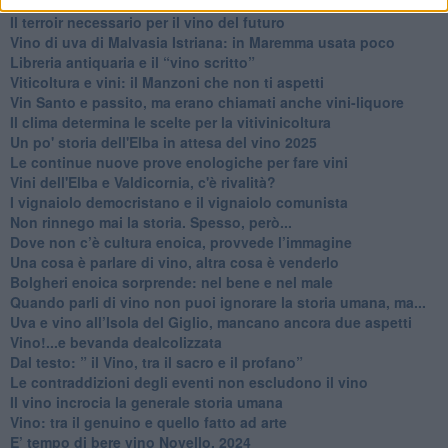
Vino, il clima ci mette alle “corde”
Il terroir necessario per il vino del futuro
​Vino di uva di Malvasia Istriana: in Maremma usata poco
​Libreria antiquaria e il “vino scritto”
​Viticoltura e vini: il Manzoni che non ti aspetti
​Vin Santo e passito, ma erano chiamati anche vini-liquore
Il clima determina le scelte per la vitivinicoltura
Un po' storia dell'Elba in attesa del vino 2025
Le continue nuove prove enologiche per fare vini
Vini dell'Elba e Valdicornia, c'è rivalità?
​I vignaiolo democristano e il vignaiolo comunista
​Non rinnego mai la storia. Spesso, però...
​Dove non c’è cultura enoica, provvede l’immagine
​Una cosa è parlare di vino, altra cosa è venderlo
Bolgheri enoica sorprende: nel bene e nel male
​Quando parli di vino non puoi ignorare la storia umana, ma...
Uva e vino all’Isola del Giglio, mancano ancora due aspetti
​Vino!...e bevanda dealcolizzata
​Dal testo: ” il Vino, tra il sacro e il profano”
Le contraddizioni degli eventi non escludono il vino
​Il vino incrocia la generale storia umana
Vino: tra il genuino e quello fatto ad arte
E’ tempo di bere vino Novello, 2024