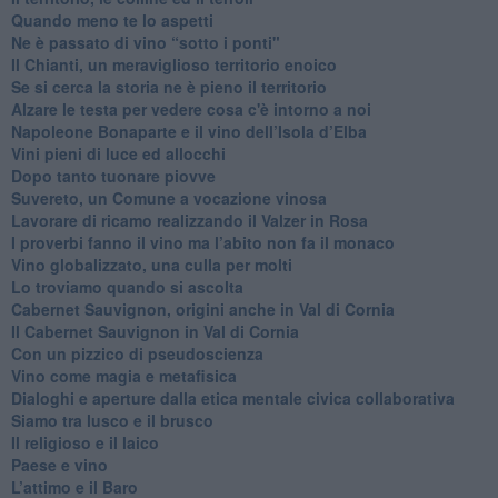
Quando meno te lo aspetti
​Ne è passato di vino “sotto i ponti"
​Il Chianti, un meraviglioso territorio enoico
​Se si cerca la storia ne è pieno il territorio
Alzare le testa per vedere cosa c'è intorno a noi
​Napoleone Bonaparte e il vino dell’Isola d’Elba
Vini pieni di luce ed allocchi
Dopo tanto tuonare piovve
Suvereto, un Comune a vocazione vinosa
Lavorare di ricamo realizzando il Valzer in Rosa
​I proverbi fanno il vino ma l’abito non fa il monaco
Vino globalizzato, una culla per molti
Lo troviamo quando si ascolta
Cabernet Sauvignon, origini anche in Val di Cornia
Il Cabernet Sauvignon in Val di Cornia
Con un pizzico di pseudoscienza
​Vino come magia e metafisica
Dialoghi e aperture dalla etica mentale civica collaborativa
Siamo tra lusco e il brusco
Il religioso e il laico
​Paese e vino
L’attimo e il Baro