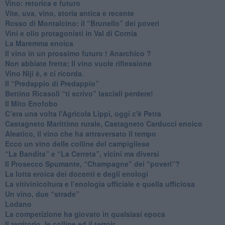
​Vino: retorica e futuro
​Vite, uva, vino, storia antica e recente
​Rosso di Montalcino: il “Brunello” dei poveri
Vini e olio protagonisti in Val di Cornia
​La Maremma enoica
Il vino in un prossimo futuro ! Anarchico ?
​Non abbiate fretta; Il vino vuole riflessione
​Vino Niji è, e ci ricorda.
Il “Predappio di Predappio”
Bettino Ricasoli “ti scrivo” lasciali perdere!
Il Mito Enofobo
​C’era una volta l'Agricola Lippi, oggi c'è Petra
​Castagneto Marittimo rurale, Castagneto Carducci enoico
Aleatico, il vino che ha attraversato il tempo
Ecco un vino delle colline del campigliese
“La Bandita” e “La Cerreta”, vicini ma diversi
​Il Prosecco Spumante, “Champagne” dei “poveri”?
​La lotta eroica dei docenti e degli enologi
​La vitivinicoltura e l’enologia ufficiale e quella ufficiosa
​Un vino, due “strade”
Lodano
​La competizione ha giovato in qualsiasi epoca
Il territorio, le colline ed il terroir