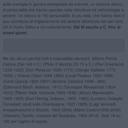
sulla enologia in genere estrapolata da internet, un enorme elenco
di personalità che hanno operato nella viticoltura ed nell’enologia in
genere. Un elenco di 150 personalità, le più note, che hanno dato il
suo contributo al miglioramento del settore vitivinicolo nei vari rami,
chi in modo fattivo e chi culturalmente;
Dal III secolo a C. fino ai
nostri giorni.
Ne cito alcuni perché tutti è impossibile elencarli. (Marco Porcio
Catone 234-149 c C.) (Plinio il Vecchio 23-79 a C.) (Pier Crescienzi
1233-1322) (Don Perignon 1639-1715) (Giorgio Gallesio 1772-
1839) ( Ottavio Ottavi 1849-1893) (Louis Pasteur 1822-1895)
(Carlo Gancia 1829-1897) (Antonio Carpenè 1838—902)
(Edemond Mach, tedesco, 1912) (Giuseppe Rovasenda (1824-
1913) (Pierre Viala, francese,1859-1936) (Arturo Marescalchi
1869-1955) (Kurt Hennig, tedesco, 1900- 1965) (Luciano Usseglio
Tomasset, studi sullo Champagne, 1927-1995) (Luigi Veronelli,
enogastronomo e filosofo, 1926-2004) (Mario Castino1934 2009)
(Giacomo Tachis, creatore del Sassicaia, 1934-2016). Solo 18 su
150 per ragioni di spazio.