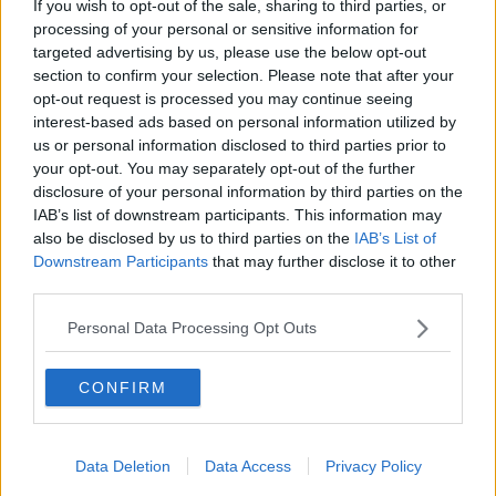
If you wish to opt-out of the sale, sharing to third parties, or
Se vuoi leggere le notizie principali della Toscana iscriviti alla
processing of your personal or sensitive information for
Newsletter QUInews - ToscanaMedia.
Arriva gratis tutti i giorni
targeted advertising by us, please use the below opt-out
alle 20:00 direttamente nella tua casella di posta.
section to confirm your selection. Please note that after your
Basta cliccare
QUI
opt-out request is processed you may continue seeing
interest-based ads based on personal information utilized by
Fotogallery
us or personal information disclosed to third parties prior to
your opt-out. You may separately opt-out of the further
disclosure of your personal information by third parties on the
IAB’s list of downstream participants. This information may
also be disclosed by us to third parties on the
IAB’s List of
Downstream Participants
that may further disclose it to other
third parties.
Ti potrebbe interessare anche:
Personal Data Processing Opt Outs
Articoli dal Blog “Vignaioli e vini” di Nadio Stronchi
​Che “Odissea sia”
CONFIRM
Scuola di vita e creatività
​La volontà di essere “primi”
Norme viticole e enologiche che miglioreranno la qualità
Data Deletion
Data Access
Privacy Policy
​I vini della Maremma si stanno arricchendo