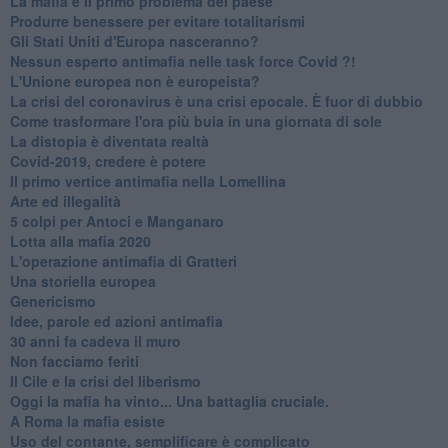
La mafia è il primo problema del paese
Produrre benessere per evitare totalitarismi
Gli Stati Uniti d'Europa nasceranno?
Nessun esperto antimafia nelle task force Covid ?!
L'Unione europea non è europeista?
La crisi del coronavirus è una crisi epocale. È fuor di dubbio
Come trasformare l'ora più buia in una giornata di sole
​La distopia è diventata realtà
Covid-2019, credere è potere
Il primo vertice antimafia nella Lomellina
Arte ed illegalità
​5 colpi per Antoci e Manganaro
Lotta alla mafia 2020
L'operazione antimafia di Gratteri
Una storiella europea
Genericismo
Idee, parole ed azioni antimafia
30 anni fa cadeva il muro
Non facciamo feriti
Il Cile e la crisi del liberismo
Oggi la mafia ha vinto... Una battaglia cruciale.
A Roma la mafia esiste
Uso del contante, semplificare è complicato