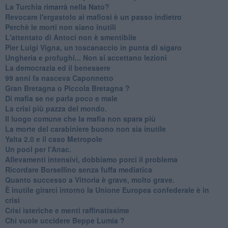
La Turchia rimarrà nella Nato?
Revocare l'ergastolo ai mafiosi è un passo indietro
Perchè le morti non siano inutili
L'attentato di Antoci non è smentibile
Pier Luigi Vigna, un toscanaccio in punta di sigaro
Ungheria e profughi... Non si accettano lezioni
La democrazia ed il benessere
99 anni fa nasceva Caponnetto
Gran Bretagna o Piccola Bretagna ?
Di mafia se ne parla poco e male
La crisi più pazza del mondo.
Il luogo comune che la mafia non spara più
La morte del carabiniere buono non sia inutile
Yalta 2.0 e il caso Metropole
​Un pool per l'Anac.
Allevamenti intensivi, dobbiamo porci il problema
Ricordare Borsellino senza fuffa mediatica
​Quanto successo a Vittoria è grave, molto grave.
​È inutile girarci intorno la Unione Europea confederale è in
crisi
Crisi isteriche e menti raffinatissime
Chi vuole uccidere Beppe Lumia ?