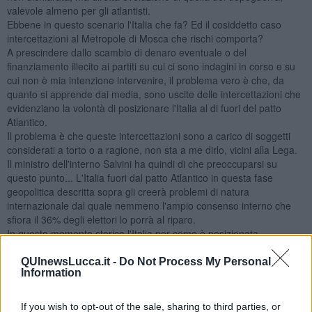
valevole almeno per gli atlantisti.
Ebbene in questo scenario l'Italia che fa? Ed il cosiddetto caso
intercettazioni al Metropole di Mosca che rischi comporta?
A prescindere dallo scambio di denaro eventuale o del
finanziamento illecito ai partiti su cui ci sono indagini in corso e su
cui non è mia intenzione intervenire, il problema vero è che, da
quanto si apprende dai media, sono uscite delle intercettazioni che
evidenziano la volontà di posizionare l'Italia al di fuori del patto
Atlantico.
Il problema è che queste intercettazioni sono a carico di soggetti
considerati a torto o a ragione, non sta a me dirlo, vicini alla Lega.
Il ministro dell'interno Salvini ha quindi di che preoccuparsi su
questo punto... L'Italia fuori dal patto Atlantico in questa fase
geopolitica descritta sopra gli creerà problemi di natura
internazionale dal quale nemmeno l'ampio consenso interno che
sfiora il 36% degli elettori lo porrà al riparo.
In questo momento storico l'Italia per come è posizionata
geopoliticamente non può stare fuori dall'alleanza atlantica.
QUInewsLucca.it -
Do Not Process My Personal
Information
If you wish to opt-out of the sale, sharing to third parties, or
Salvatore Calleri