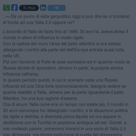
. —
Da un punto di vista geopolitico oggi si può dire se ci troviamo
di fronte ad una Yalta 2.0 oppure no?
L'accordo di Yalta de facto fino al 1989, 30 anni fa, aveva diviso il
mondo in sfere di influenza in modo rigido.
Con la caduta del muro l'area del patto atlantico si era estesa
allargando i confini alla parte est dell'Europa entrata quasi tutta
nella UE.
Poi con l'avvento di Putin le cose cambiano ed in qualche modo la
Russia decide di riprendere, almeno in parte, la propria storica
influenza nell'area.
In questo periodo quindi, in cui lo scenario vede una Russia
influente ed una Cina forte economicamente, bisogna vedere se
quanto stabilito a Yalta, almeno per la parte riguardante il patto
Atlantico, ha una sua ragione d'essere.
Ora di sicuro Yalta come era un tempo non esiste più, il mondo in
30 anni comunque ha ridisegnato i confini, e la situazione politica
da rigida e definita, è diventata prima liquida ed ora appare in
ebollizione con la Turchia in posizione ambigua ad est. Quindi, a
mio modesto parere, potremmo trovarci in una sorta di Yalta 2.0
non dichiarata, ma diretta evoluzione di quella del dopoguerra,