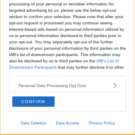
processing of your personal or sensitive information for
targeted advertising by us, please use the below opt-out
section to confirm your selection. Please note that after your
opt-out request is processed you may continue seeing
interest-based ads based on personal information utilized by
us or personal information disclosed to third parties prior to
Se vuoi leggere le notizie principali della Toscana iscriviti alla
your opt-out. You may separately opt-out of the further
Newsletter QUInews - ToscanaMedia.
Arriva gratis tutti i giorni
disclosure of your personal information by third parties on the
alle 20:00 direttamente nella tua casella di posta.
IAB’s list of downstream participants. This information may
Basta cliccare
QUI
also be disclosed by us to third parties on the
IAB’s List of
Ti potrebbe interessare anche:
Downstream Participants
that may further disclose it to other
third parties.
Articoli dal Blog “Legalità e non solo” di Salvatore Calleri
Personal Data Processing Opt Outs
Il “dopo” Matteo Messina Denaro
Vademecum antimafia per gli elettori
Toscana chiama Palermo
CONFIRM
Serve un esercito europeo
I superbonus rischiano di favorire la mafia
Occorre potenziare il controllo del territorio
Data Deletion
Data Access
Privacy Policy
​Nuovi scenari narcos a Firenze?
Alla 'ndrangheta piace la Toscana