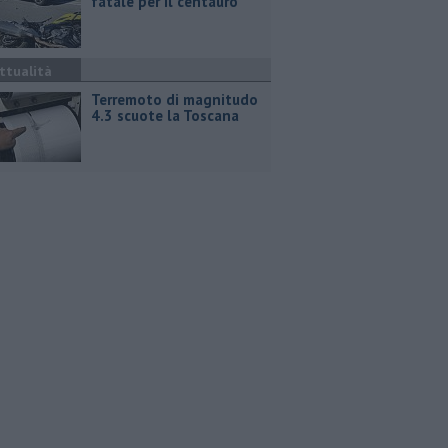
fatale per il centauro
ttualità
Terremoto di magnitudo
4.3 scuote la Toscana