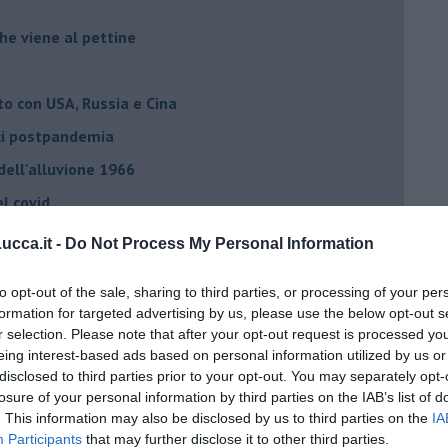
he viene al pettine
to con USA, Russia e Cina
ci postpandemia
dell'alluvione 1966
el covid
cca.it -
Do Not Process My Personal Information
ista
to opt-out of the sale, sharing to third parties, or processing of your per
emonizzare
formation for targeted advertising by us, please use the below opt-out s
r selection. Please note that after your opt-out request is processed y
eing interest-based ads based on personal information utilized by us or
ora più buia
disclosed to third parties prior to your opt-out. You may separately opt-
losure of your personal information by third parties on the IAB’s list of
 se parla troppo poco
. This information may also be disclosed by us to third parties on the
IA
Stati Uniti d'Europa
Participants
that may further disclose it to other third parties.