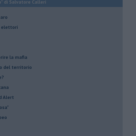
o” di Salvatore Calleri
naro
elettori
rire la mafia
o del territorio
e?
cana
d Alert
osa"
opeo