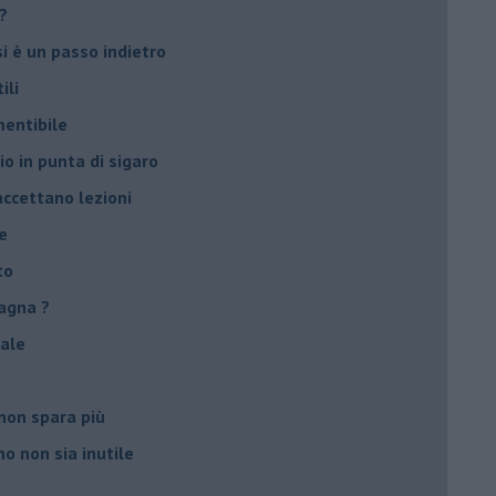
?
si è un passo indietro
ili
mentibile
io in punta di sigaro
accettano lezioni
e
to
agna ?
male
non spara più
o non sia inutile