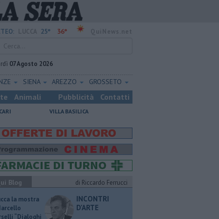
25°
36°
TEO:
LUCCA
QuiNews.net
rdì
07 Agosto 2026
ENZE
SIENA
AREZZO
GROSSETO
ste
Animali
Pubblicità
Contatti
CARI
VILLA BASILICA
ui Blog
di Riccardo Ferrucci
INCONTRI
ucca la mostra
D'ARTE
Marcello
selli “Dialoghi