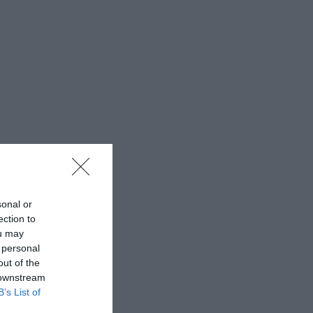
sonal or
ection to
ou may
 personal
out of the
 downstream
B’s List of