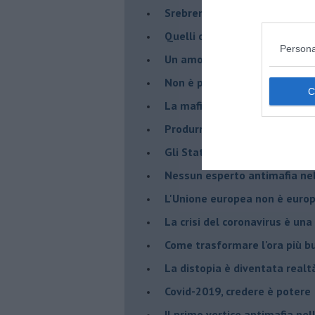
Srebrenica 25° anniversario
Quelli che... rompono le balle
Persona
Un amore che ci ha portato a
Non è proprio un bel 23 magg
La mafia è il primo problema
Produrre benessere per evita
Gli Stati Uniti d'Europa nasc
Nessun esperto antimafia nell
L'Unione europea non è euro
La crisi del coronavirus è una 
Come trasformare l'ora più bu
​La distopia è diventata realt
Covid-2019, credere è potere
Il primo vertice antimafia ne