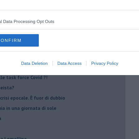
l Data Processing Opt Outs
nche la mafia
io
CONFIRM
 del paese
re totalitarismi
Data Deletion
Data Access
Privacy Policy
eranno?
e task force Covid ?!
peista?
crisi epocale. È fuor di dubbio
ia in una giornata di sole
à
lla Lomellina