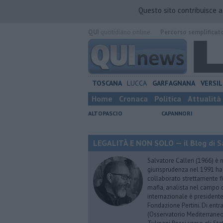
Questo sito contribuisce 
QUI
quotidiano online.
Percorso semplificat
TOSCANA
LUCCA
GARFAGNANA
VERSIL
Home
Cronaca
Politica
Attualità
ALTOPASCIO
CAPANNORI
LEGALITÀ E NON SOLO — il Blog di Sa
Salvatore Calleri (1966) è n
giurisprudenza nel 1991 h
collaborato strettamente fi
mafia, analista nel campo d
internazionale è president
Fondazione Pertini. Di ent
(Osservatorio Mediterraneo