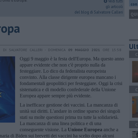
i Uniti d'Europa.
Vedi tutti
con 
gli articoli
del blog di Salvatore Calleri
QUI
ropa
Ult
DI SALVATORE CALLERI - DOMENICA
09 MAGGIO 2021
ORE 15:58
C
Oggi 9 maggio è la festa dell'Europa. Ma questo anno
appare evidente che non c'è proprio nulla da
festeggiare. Lo dico da federalista europeista
convinto. Alla classe dirigente europea mancano i
fondamentali geopolitici per festeggiare. Oggi la crisi
sistematica e di modello confederale della Unione
C
Europea appare sempre più evidente.
La inefficace gestione dei vaccini. La mancanza di
unità sui diritti. L'andare in ordine sparso dei singoli
stati su molte questioni prima tra tutte la solidarietà.
La mancanza di una linea politica e di una
C
conseguente visione. La
Unione Europea
anche a
naria di Biden sui brevetti dei vaccini ha scelto dopo alcuni