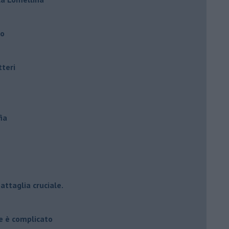
ro
tteri
ia
attaglia cruciale.
e è complicato