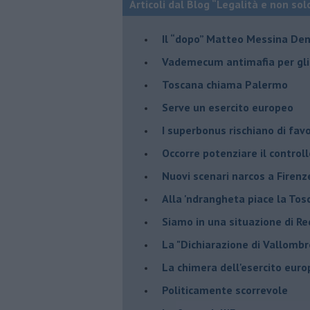
Articoli dal Blog “Legalità e non sol
Il “dopo” Matteo Messina De
Vademecum antimafia per gli 
Toscana chiama Palermo
Serve un esercito europeo
I superbonus rischiano di favo
Occorre potenziare il controll
​Nuovi scenari narcos a Firenz
Alla 'ndrangheta piace la Tos
Siamo in una situazione di Re
La "Dichiarazione di Vallombr
La chimera dell'esercito eur
Politicamente scorrevole