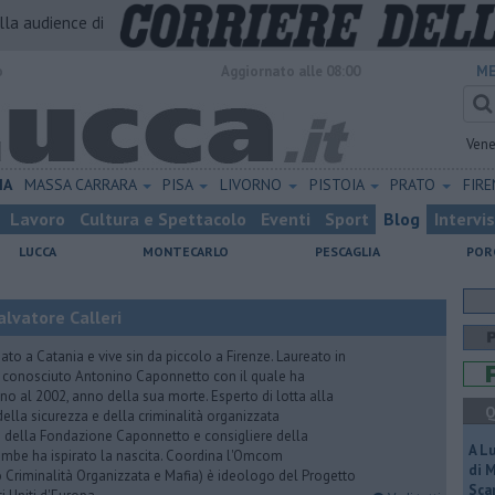
alla audience di
o
Aggiornato alle 08:00
ME
Vene
IA
MASSA CARRARA
PISA
LIVORNO
PISTOIA
PRATO
FIR
Lavoro
Cultura e Spettacolo
Eventi
Sport
Blog
Intervi
LUCCA
MONTECARLO
PESCAGLIA
POR
lvatore Calleri
ato a Catania e vive sin da piccolo a Firenze. Laureato in
a conosciuto Antonino Caponnetto con il quale ha
no al 2002, anno della sua morte. Esperto di lotta alla
Q
ella sicurezza e della criminalità organizzata
e della Fondazione Caponnetto e consigliere della
A L
rambe ha ispirato la nascita. Coordina l'Omcom
di 
 Criminalità Organizzata e Mafia) è ideologo del Progetto
Scar