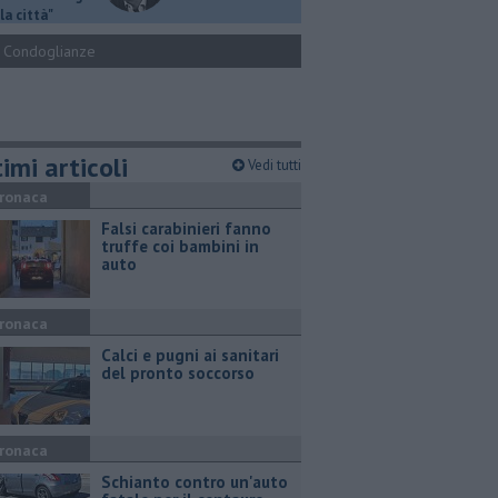
la città"
Condoglianze
imi articoli
Vedi tutti
ronaca
Falsi carabinieri fanno
truffe coi bambini in
auto
ronaca
Calci e pugni ai sanitari
del pronto soccorso
ronaca
Schianto contro un'auto