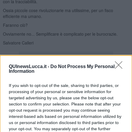
con la tracciabilità.
Ossia piccole cose rivoluzionarie ma utilissime, per un fisco
efficiente ma umano.
Faranno ciò?
Ovviamente no... Semplificare è complicato per le burocrazie.
Salvatore Calleri
QUInewsLucca.it -
Do Not Process My Personal
Information
Se vuoi leggere le notizie principali della Toscana iscriviti alla
If you wish to opt-out of the sale, sharing to third parties, or
Newsletter QUInews - ToscanaMedia.
Arriva gratis tutti i giorni
processing of your personal or sensitive information for
alle 20:00 direttamente nella tua casella di posta.
targeted advertising by us, please use the below opt-out
Basta cliccare
QUI
section to confirm your selection. Please note that after your
Ti potrebbe interessare anche:
opt-out request is processed you may continue seeing
interest-based ads based on personal information utilized by
Articoli dal Blog “Legalità e non solo” di Salvatore Calleri
us or personal information disclosed to third parties prior to
your opt-out. You may separately opt-out of the further
Il “dopo” Matteo Messina Denaro