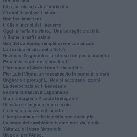
Genericismo
Idee, parole ed azioni antimafia
30 anni fa cadeva il muro
Non facciamo feriti
Il Cile e la crisi del liberismo
Oggi la mafia ha vinto... Una battaglia cruciale.
A Roma la mafia esiste
Uso del contante, semplificare è complicato
La Turchia rimarrà nella Nato?
Revocare l'ergastolo ai mafiosi è un passo indietro
Perchè le morti non siano inutili
L'attentato di Antoci non è smentibile
Pier Luigi Vigna, un toscanaccio in punta di sigaro
Ungheria e profughi... Non si accettano lezioni
La democrazia ed il benessere
99 anni fa nasceva Caponnetto
Gran Bretagna o Piccola Bretagna ?
Di mafia se ne parla poco e male
La crisi più pazza del mondo.
Il luogo comune che la mafia non spara più
La morte del carabiniere buono non sia inutile
Yalta 2.0 e il caso Metropole
​Un pool per l'Anac.