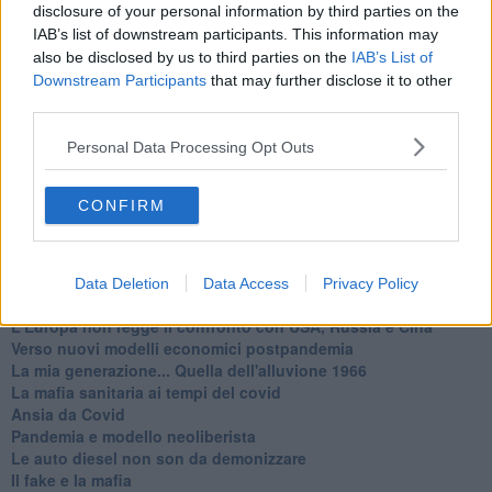
disclosure of your personal information by third parties on the
Vademecum antimafia per gli elettori
IAB’s list of downstream participants. This information may
Toscana chiama Palermo
also be disclosed by us to third parties on the
IAB’s List of
Serve un esercito europeo
Downstream Participants
that may further disclose it to other
I superbonus rischiano di favorire la mafia
third parties.
Occorre potenziare il controllo del territorio
​Nuovi scenari narcos a Firenze?
Personal Data Processing Opt Outs
Alla 'ndrangheta piace la Toscana
Siamo in una situazione di Red Alert
La "Dichiarazione di Vallombrosa"
CONFIRM
La chimera dell'esercito europeo
Politicamente scorrevole
La festa dell'Europa
Il confederalismo è un nodo che viene al pettine
Data Deletion
Data Access
Privacy Policy
Lettera al Presidente Draghi
L'Europa non regge il confronto con USA, Russia e Cina
Verso nuovi modelli economici postpandemia
​La mia generazione... Quella dell'alluvione 1966
​La mafia sanitaria ai tempi del covid
Ansia da Covid
Pandemia e modello neoliberista
Le auto diesel non son da demonizzare
​Il fake e la mafia