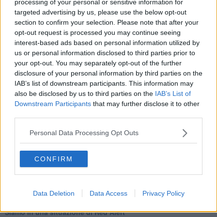
processing of your personal or sensitive information for
targeted advertising by us, please use the below opt-out
section to confirm your selection. Please note that after your
opt-out request is processed you may continue seeing
interest-based ads based on personal information utilized by
Se vuoi leggere le notizie principali della Toscana iscriviti alla
us or personal information disclosed to third parties prior to
Newsletter QUInews - ToscanaMedia.
Arriva gratis tutti i giorni
your opt-out. You may separately opt-out of the further
alle 20:00 direttamente nella tua casella di posta.
disclosure of your personal information by third parties on the
IAB’s list of downstream participants. This information may
Basta cliccare
QUI
also be disclosed by us to third parties on the
IAB’s List of
Ti potrebbe interessare anche:
Downstream Participants
that may further disclose it to other
third parties.
Articoli dal Blog “Legalità e non solo” di Salvatore Calleri
Personal Data Processing Opt Outs
Il “dopo” Matteo Messina Denaro
Vademecum antimafia per gli elettori
Toscana chiama Palermo
CONFIRM
Serve un esercito europeo
I superbonus rischiano di favorire la mafia
Occorre potenziare il controllo del territorio
​Nuovi scenari narcos a Firenze?
Data Deletion
Data Access
Privacy Policy
Alla 'ndrangheta piace la Toscana
Siamo in una situazione di Red Alert