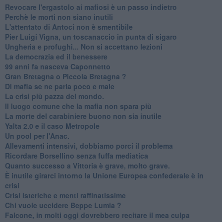
Revocare l'ergastolo ai mafiosi è un passo indietro
Perchè le morti non siano inutili
L'attentato di Antoci non è smentibile
Pier Luigi Vigna, un toscanaccio in punta di sigaro
Ungheria e profughi... Non si accettano lezioni
La democrazia ed il benessere
99 anni fa nasceva Caponnetto
Gran Bretagna o Piccola Bretagna ?
Di mafia se ne parla poco e male
La crisi più pazza del mondo.
Il luogo comune che la mafia non spara più
La morte del carabiniere buono non sia inutile
Yalta 2.0 e il caso Metropole
​Un pool per l'Anac.
Allevamenti intensivi, dobbiamo porci il problema
Ricordare Borsellino senza fuffa mediatica
​Quanto successo a Vittoria è grave, molto grave.
​È inutile girarci intorno la Unione Europea confederale è in
crisi
Crisi isteriche e menti raffinatissime
Chi vuole uccidere Beppe Lumia ?
Falcone, in molti oggi dovrebbero recitare il mea culpa