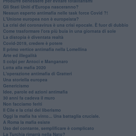
Produrre benessere per evitare totalitarismi
Gli Stati Uniti d'Europa nasceranno?
Nessun esperto antimafia nelle task force Covid ?!
L'Unione europea non è europeista?
La crisi del coronavirus è una crisi epocale. È fuor di dubbio
Come trasformare l'ora più buia in una giornata di sole
​La distopia è diventata realtà
Covid-2019, credere è potere
Il primo vertice antimafia nella Lomellina
Arte ed illegalità
​5 colpi per Antoci e Manganaro
Lotta alla mafia 2020
L'operazione antimafia di Gratteri
Una storiella europea
Genericismo
Idee, parole ed azioni antimafia
30 anni fa cadeva il muro
Non facciamo feriti
Il Cile e la crisi del liberismo
Oggi la mafia ha vinto... Una battaglia cruciale.
A Roma la mafia esiste
Uso del contante, semplificare è complicato
La Turchia rimarrà nella Nato?