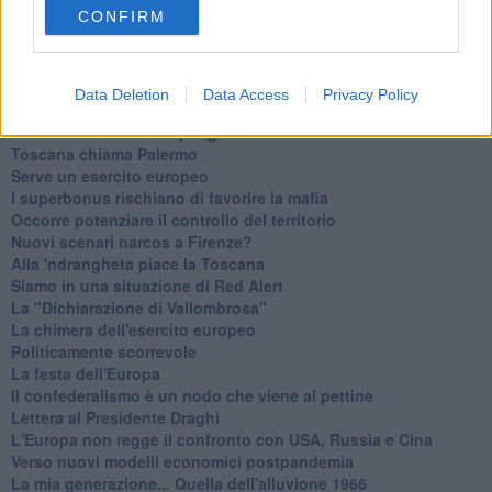
Basta cliccare
QUI
CONFIRM
Ti potrebbe interessare anche:
Articoli dal Blog “Legalità e non solo” di Salvatore Calleri
Data Deletion
Data Access
Privacy Policy
Il “dopo” Matteo Messina Denaro
Vademecum antimafia per gli elettori
Toscana chiama Palermo
Serve un esercito europeo
I superbonus rischiano di favorire la mafia
Occorre potenziare il controllo del territorio
​Nuovi scenari narcos a Firenze?
Alla 'ndrangheta piace la Toscana
Siamo in una situazione di Red Alert
La "Dichiarazione di Vallombrosa"
La chimera dell'esercito europeo
Politicamente scorrevole
La festa dell'Europa
Il confederalismo è un nodo che viene al pettine
Lettera al Presidente Draghi
L'Europa non regge il confronto con USA, Russia e Cina
Verso nuovi modelli economici postpandemia
​La mia generazione... Quella dell'alluvione 1966