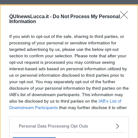
La brexit purtroppo è stata la risposta sbagliata ad un problema
giusto: la lontananza della UE attuale troppo burocratica e
QUInewsLucca.it -
Do Not Process My Personal
pachidermica dai problemi reali della popolazione. La risposta
Information
giusta sarebbe stata favorire la nascita degli Stati Uniti D'Europa.
La nascita degli Stati Uniti D'Europa in realtà sarebbe una
If you wish to opt-out of the sale, sharing to third parties, or
bellissima opzione per la Gran Bretagna che così rimarrebbe
processing of your personal or sensitive information for
grande ma mi rendo conto della impossibilità che ciò avvenga a
targeted advertising by us, please use the below opt-out
causa di un problema di fondo: la poca capacità di sognare
section to confirm your selection. Please note that after your
dell'attuale classe politica inglese.
opt-out request is processed you may continue seeing
Pertanto bye bye Great Britain... Hello Small Britain.
interest-based ads based on personal information utilized by
us or personal information disclosed to third parties prior to
Salvatore Calleri
your opt-out. You may separately opt-out of the further
disclosure of your personal information by third parties on the
IAB’s list of downstream participants. This information may
also be disclosed by us to third parties on the
IAB’s List of
Downstream Participants
that may further disclose it to other
third parties.
Se vuoi leggere le notizie principali della Toscana iscriviti alla
Newsletter QUInews - ToscanaMedia.
Arriva gratis tutti i giorni
Personal Data Processing Opt Outs
alle 20:00 direttamente nella tua casella di posta.