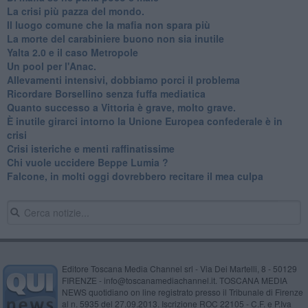
La crisi più pazza del mondo.
Il luogo comune che la mafia non spara più
La morte del carabiniere buono non sia inutile
Yalta 2.0 e il caso Metropole
​Un pool per l'Anac.
Allevamenti intensivi, dobbiamo porci il problema
Ricordare Borsellino senza fuffa mediatica
​Quanto successo a Vittoria è grave, molto grave.
​È inutile girarci intorno la Unione Europea confederale è in
crisi
Crisi isteriche e menti raffinatissime
Chi vuole uccidere Beppe Lumia ?
Falcone, in molti oggi dovrebbero recitare il mea culpa
Editore Toscana Media Channel srl - Via Dei Martelli, 8 - 50129
FIRENZE - info@toscanamediachannel.it. TOSCANA MEDIA
NEWS quotidiano on line registrato presso il Tribunale di Firenze
al n. 5935 del 27.09.2013. Iscrizione ROC 22105 - C.F. e P.Iva