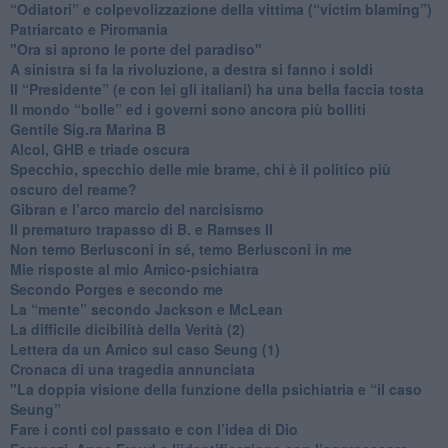
“Odiatori” e colpevolizzazione della vittima (“victim blaming”)
​Patriarcato e Piromania
"Ora si aprono le porte del paradiso"
​A sinistra si fa la rivoluzione, a destra si fanno i soldi
​Il “Presidente” (e con lei gli italiani) ha una bella faccia tosta
​Il mondo “bolle” ed i governi sono ancora più bolliti
​Gentile Sig.ra Marina B
​Alcol, GHB e triade oscura
​Specchio, specchio delle mie brame, chi è il politico più
oscuro del reame?
​Gibran e l’arco marcio del narcisismo
​Il prematuro trapasso di B. e Ramses II
​Non temo Berlusconi in sé, temo Berlusconi in me
​Mie risposte al mio Amico-psichiatra
​Secondo Porges e secondo me
​La “mente” secondo Jackson e McLean
La difficile dicibilità della Verità (2)
​Lettera da un Amico sul caso Seung (1)
​Cronaca di una tragedia annunciata
"​La doppia visione della funzione della psichiatria e “il caso
Seung”
​Fare i conti col passato e con l’idea di Dio