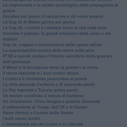
​La cleptocrazia e lo studio sociologico della propaganda di
guerra
​Uccidere per gioco: il cacciatore e chi vuole armarsi
​La Cop 30 di Belem giorno per giorno
La Cop 30, i crimini e i misfatti verso la vita sulla terra
Arrostire il pianeta: le grandi emissioni della carne e dei
latticini
​Cop 30, uragani e riconversione delle spese militari
La responsabilità storica della morte sulla terra
PTSD e suicidi svelano l’intento suicidario della guerra e
dell’ignoranza
Il Wenzi e la decadenza verso la guerra e la morte
​Il tecno-fascismo e i suoi nemici delusi
​I comici e il vittimismo paranoideo al potere
​La virtù secondo Confucio e Xi (seconda parte)
Le Pax imperiali e Tianxia (prima parte)
Un mondo condiviso a misura di bambino
​Un chiarimento, Chris Hedges e qualche domanda
Il velleitarismo di Trump, dell’UE e di Darwin
​Karen Horney e il ponte sullo Stretto
​I bulli vanno isolati
L’invertebrata von der Leyen e il Lula-risk