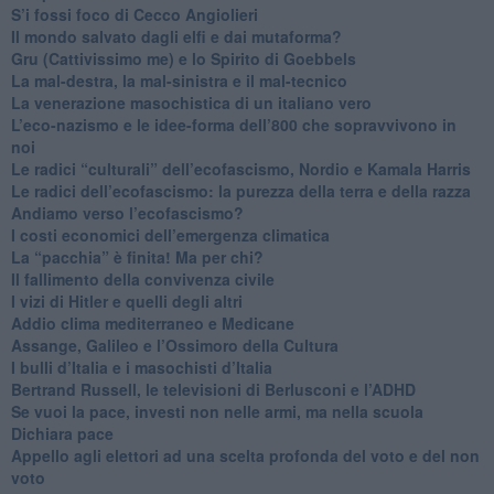
S’i fossi foco di Cecco Angiolieri
​Il mondo salvato dagli elfi e dai mutaforma?
Gru (Cattivissimo me) e lo Spirito di Goebbels
​La mal-destra, la mal-sinistra e il mal-tecnico
​La venerazione masochistica di un italiano vero
​L’eco-nazismo e le idee-forma dell’800 che sopravvivono in
noi
​Le radici “culturali” dell’ecofascismo, Nordio e Kamala Harris
Le radici dell’ecofascismo: la purezza della terra e della razza
Andiamo verso l’ecofascismo?
I costi economici dell’emergenza climatica
​La “pacchia” è finita! Ma per chi?
​Il fallimento della convivenza civile
​I vizi di Hitler e quelli degli altri
Addio clima mediterraneo e Medicane
​Assange, Galileo e l’Ossimoro della Cultura
​I bulli d’Italia e i masochisti d’Italia
​Bertrand Russell, le televisioni di Berlusconi e l’ADHD
​Se vuoi la pace, investi non nelle armi, ma nella scuola
​Dichiara pace
​Appello agli elettori ad una scelta profonda del voto e del non
voto