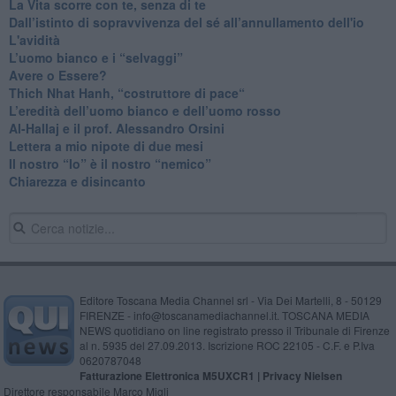
​La Vita scorre con te, senza di te
​Dall’istinto di sopravvivenza del sé all’annullamento dell'io
L'avidità
​L’uomo bianco e i “selvaggi”
​Avere o Essere?
​Thich Nhat Hanh, “costruttore di pace“
​L’eredità dell’uomo bianco e dell’uomo rosso
Al-Hallaj e il prof. Alessandro Orsini
​Lettera a mio nipote di due mesi
​Il nostro “Io” è il nostro “nemico”
​Chiarezza e disincanto
Editore Toscana Media Channel srl - Via Dei Martelli, 8 - 50129
FIRENZE - info@toscanamediachannel.it. TOSCANA MEDIA
NEWS quotidiano on line registrato presso il Tribunale di Firenze
al n. 5935 del 27.09.2013. Iscrizione ROC 22105 - C.F. e P.Iva
0620787048
Fatturazione Elettronica M5UXCR1 |
Privacy Nielsen
Direttore responsabile Marco Migli