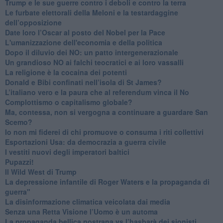
Trump e le sue guerre contro i deboli e contro la terra
​Le furbate elettorali della Meloni e la testardaggine
dell’opposizione
​Date loro l’Oscar al posto del Nobel per la Pace
L'umanizzazione dell'economia e della politica
​Dopo il diluvio dei NO: un patto intergenerazionale
​Un grandioso NO ai falchi teocratici e ai loro vassalli
La religione è la cocaina dei potenti
Donald e Bibi confinati nell’isola di St James?
L’italiano vero e la paura che al referendum vinca il No
​Complottismo o capitalismo globale?
​Ma, contessa, non si vergogna a continuare a guardare San
Scemo?
​Io non mi fiderei di chi promuove o consuma i riti collettivi
Esportazioni Usa: da democrazia a guerra civile
​I vestiti nuovi degli imperatori baltici
​Pupazzi!
​Il Wild West di Trump
​La depressione infantile di Roger Waters e la propaganda di
guerra"
​La disinformazione climatica veicolata dai media
Senza una Retta Visione l’Uomo è un automa
​La propaganda bellica nostrana vs l’hasbarà dei sionisti