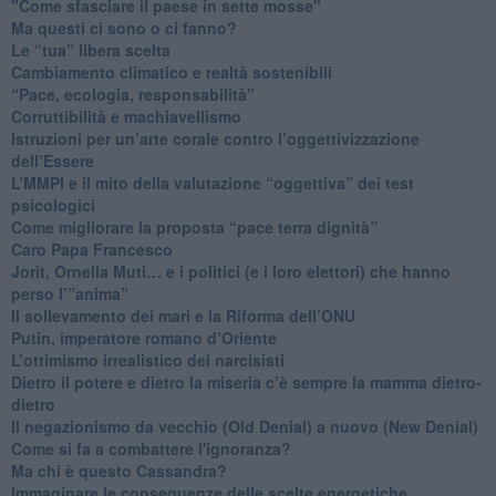
"Come sfasciare il paese in sette mosse"
​Ma questi ci sono o ci fanno?
​Le “tua” libera scelta
Cambiamento climatico e realtà sostenibili
“Pace, ecologia, responsabilità”
​Corruttibilità e machiavellismo
Istruzioni per un’arte corale contro l’oggettivizzazione
dell’Essere
​L’MMPI e il mito della valutazione “oggettiva” dei test
psicologici
Come migliorare la proposta “pace terra dignità”
Caro Papa Francesco
​Jorit, Ornella Muti… e i politici (e i loro elettori) che hanno
perso l’”anima”
​Il sollevamento dei mari e la Riforma dell’ONU
Putin, imperatore romano d’Oriente
​L’ottimismo irrealistico dei narcisisti
​Dietro il potere e dietro la miseria c’è sempre la mamma dietro-
dietro
Il negazionismo da vecchio (Old Denial) a nuovo (New Denial)
Come si fa a combattere l'ignoranza?
Ma chi è questo Cassandra?
Immaginare le conseguenze delle scelte energetiche