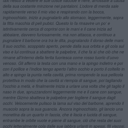
taxi riesco a vedere le sue cosce flaccide e nere, arrossate a causa
della sua costante minzione nei pantaloni. L’odore di merda sale
rapidamente verso il mio viso e respirando con la bocca,
inginocchiato, inizio a pugnalarlo allo stomaco, leggermente, sopra
la fitta macchia di peli pubici. Questo lo fa rinsavire un po’ e
istintivamente cerca di coprirsi con le mani e il cane inizia ad
abbaiare, davvero furiosamente, ma non attacca, e continuo a
pugnalare il barbone ora tra le dita, pugnalando il dorso delle mani.
Il suo occhio, scoppiato aperto, pende dalla sua orbita e gli cola sul
viso e lui continua a sbattere le palpebre, il che fa sì che ciò che ne
rimane all’interno della ferita fuoriesca come rosso tuorlo d’uovo
venoso. Gli afferro la testa con una mano e la spingo indietro e poi
con il pollice e l’indice tengo aperto l’altro occhio e porto il coltello in
alto e spingo la punta nella cavità, prima rompendo la sua pellicola
protettiva in modo che la cavità si riempia di sangue, poi tagliando
l'occhio a metà, e finalmente inizia a urlare una volta che gli taglio il
naso in due, spruzzandomi leggermente me e il cane con sangue,
mentre Gizmo sbatteva le palpebre per togliere il sangue dagli
occhi. Velocemente pulisco la lama sul viso del barbone, aprendo il
muscolo sopra la sua guancia. Ancora inginocchiato, gli lancio una
monetina da un quarto in faccia, che è liscia e lucida di sangue,
entrambe le orbite vuote e piene di sangue, ciò che resta dei suoi
occhi letteralmente cola dalle sue labbra urlanti in spessi, fili viscosi.