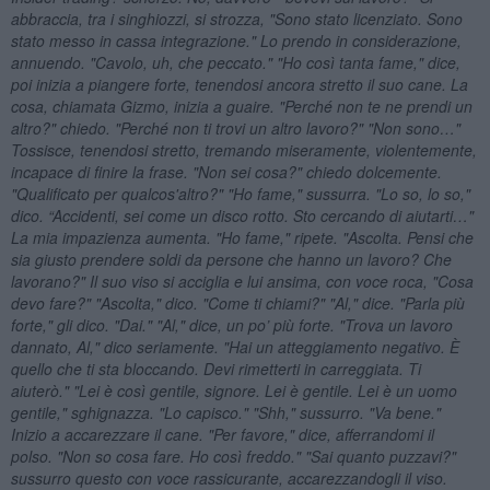
abbraccia, tra i singhiozzi, si strozza, "Sono stato licenziato. Sono
stato messo in cassa integrazione." Lo prendo in considerazione,
annuendo. "Cavolo, uh, che peccato." "Ho così tanta fame," dice,
poi inizia a piangere forte, tenendosi ancora stretto il suo cane. La
cosa, chiamata Gizmo, inizia a guaire. "Perché non te ne prendi un
altro?" chiedo. "Perché non ti trovi un altro lavoro?" "Non sono…"
Tossisce, tenendosi stretto, tremando miseramente, violentemente,
incapace di finire la frase. "Non sei cosa?" chiedo dolcemente.
"Qualificato per qualcos'altro?" "Ho fame," sussurra. "Lo so, lo so,"
dico. “Accidenti, sei come un disco rotto. Sto cercando di aiutarti…"
La mia impazienza aumenta. "Ho fame," ripete. "Ascolta. Pensi che
sia giusto prendere soldi da persone che hanno un lavoro? Che
lavorano?" Il suo viso si acciglia e lui ansima, con voce roca, "Cosa
devo fare?" "Ascolta," dico. "Come ti chiami?" "Al," dice. "Parla più
forte," gli dico. "Dai." "Al," dice, un po’ più forte. "Trova un lavoro
dannato, Al," dico seriamente. "Hai un atteggiamento negativo. È
quello che ti sta bloccando. Devi rimetterti in carreggiata. Ti
aiuterò." "Lei è così gentile, signore. Lei è gentile. Lei è un uomo
gentile," sghignazza. "Lo capisco." "Shh," sussurro. "Va bene."
Inizio a accarezzare il cane. "Per favore," dice, afferrandomi il
polso. "Non so cosa fare. Ho così freddo." "Sai quanto puzzavi?"
sussurro questo con voce rassicurante, accarezzandogli il viso.