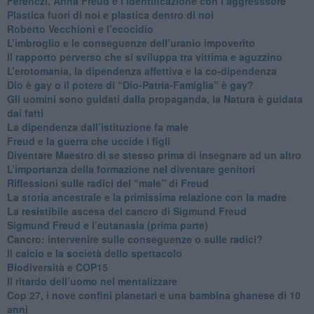
​Ferenczi, Anna Freud e l’identificazione con l’aggresssore
Plastica fuori di noi e plastica dentro di noi
​Roberto Vecchioni e l’ecocidio
​L’imbroglio e le conseguenze dell’uranio impoverito
​Il rapporto perverso che si sviluppa tra vittima e aguzzino
L’erotomania, la dipendenza affettiva e la co-dipendenza
​Dio è gay o il potere di “Dio-Patria-Famiglia” è gay?
​Gli uomini sono guidati dalla propaganda, la Natura è guidata
dai fatti
La dipendenza dall’istituzione fa male
​Freud e la guerra che uccide i figli
​Diventare Maestro di se stesso prima di insegnare ad un altro
L’importanza della formazione nel diventare genitori
Riflessioni sulle radici del “male” di Freud
​La storia ancestrale e la primissima relazione con la madre
​La resistibile ascesa del cancro di Sigmund Freud
Sigmund Freud e l’eutanasia (prima parte)
Cancro: intervenire sulle conseguenze o sulle radici?
​Il calcio e la società dello spettacolo
Biodiversità e COP15
​Il ritardo dell’uomo nel mentalizzare
​Cop 27, i nove confini planetari e una bambina ghanese di 10
anni