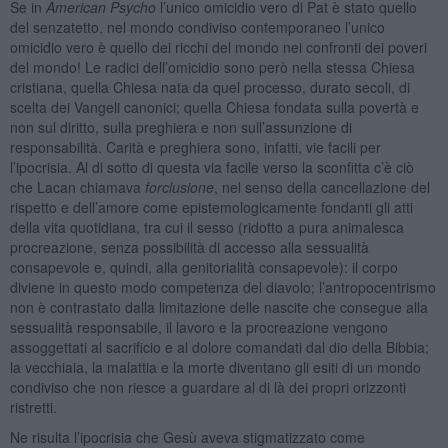
Se in
American Psycho
l’unico omicidio vero di Pat è stato quello
del senzatetto, nel mondo condiviso contemporaneo l’unico
omicidio vero è quello dei ricchi del mondo nei confronti dei poveri
del mondo! Le radici dell’omicidio sono però nella stessa Chiesa
cristiana, quella Chiesa nata da quel processo, durato secoli, di
scelta dei Vangeli canonici; quella Chiesa fondata sulla povertà e
non sul diritto, sulla preghiera e non sull’assunzione di
responsabilità. Carità e preghiera sono, infatti, vie facili per
l’ipocrisia. Al di sotto di questa via facile verso la sconfitta c’è ciò
che Lacan chiamava
forclusione
, nel senso della cancellazione del
rispetto e dell’amore come epistemologicamente fondanti gli atti
della vita quotidiana, tra cui il sesso (ridotto a pura animalesca
procreazione, senza possibilità di accesso alla sessualità
consapevole e, quindi, alla genitorialità consapevole): il corpo
diviene in questo modo competenza del diavolo; l’antropocentrismo
non è contrastato dalla limitazione delle nascite che consegue alla
sessualità responsabile, il lavoro e la procreazione vengono
assoggettati al sacrificio e al dolore comandati dal dio della Bibbia;
la vecchiaia, la malattia e la morte diventano gli esiti di un mondo
condiviso che non riesce a guardare al di là dei propri orizzonti
ristretti.
Ne risulta l’ipocrisia che Gesù aveva stigmatizzato come