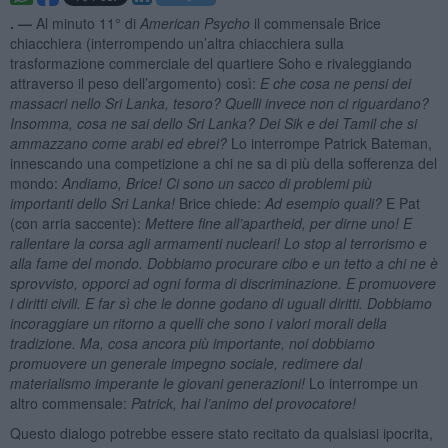
. —
Al minuto 11° di
American Psycho
il commensale Brice
chiacchiera (interrompendo un’altra chiacchiera sulla
trasformazione commerciale del quartiere Soho e rivaleggiando
attraverso il peso dell’argomento) così:
E che cosa ne pensi dei
massacri nello Sri Lanka, tesoro? Quelli invece non ci riguardano?
Insomma, cosa ne sai dello Sri Lanka? Dei Sik e dei Tamil che si
ammazzano come arabi ed ebrei?
Lo interrompe Patrick Bateman,
innescando una competizione a chi ne sa di più della sofferenza del
mondo:
Andiamo, Brice! Ci sono un sacco di problemi più
importanti dello Sri Lanka!
Brice chiede:
Ad esempio quali?
E Pat
(con arria saccente):
Mettere fine all’apartheid, per dirne uno! E
rallentare la corsa agli armamenti nucleari! Lo stop al terrorismo e
alla fame del mondo. Dobbiamo procurare cibo e un tetto a chi ne è
sprovvisto, opporci ad ogni forma di discriminazione. E promuovere
i diritti civili. E far sì che le donne godano di uguali diritti. Dobbiamo
incoraggiare un ritorno a quelli che sono i valori morali della
tradizione. Ma, cosa ancora più importante, noi dobbiamo
promuovere un generale impegno sociale, redimere dal
materialismo imperante le giovani generazioni!
Lo interrompe un
altro commensale:
Patrick, hai l’animo del provocatore!
Questo dialogo potrebbe essere stato recitato da qualsiasi ipocrita,