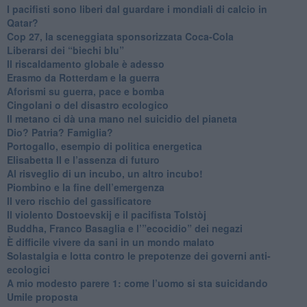
​I pacifisti sono liberi dal guardare i mondiali di calcio in
Qatar?
​Cop 27, la sceneggiata sponsorizzata Coca-Cola
​Liberarsi dei “biechi blu”
Il riscaldamento globale è adesso
​Erasmo da Rotterdam e la guerra
​Aforismi su guerra, pace e bomba
Cingolani o del disastro ecologico
​Il metano ci dà una mano nel suicidio del pianeta
​Dio? Patria? Famiglia?
Portogallo, esempio di politica energetica
​Elisabetta II e l’assenza di futuro
Al risveglio di un incubo, un altro incubo!
​Piombino e la fine dell’emergenza
​Il vero rischio del gassificatore
​Il violento Dostoevskij e il pacifista Tolstòj
​Buddha, Franco Basaglia e l’”ecocidio” dei negazi
​È difficile vivere da sani in un mondo malato
Solastalgia e lotta contro le prepotenze dei governi anti-
ecologici
​A mio modesto parere 1: come l’uomo si sta suicidando
​Umile proposta