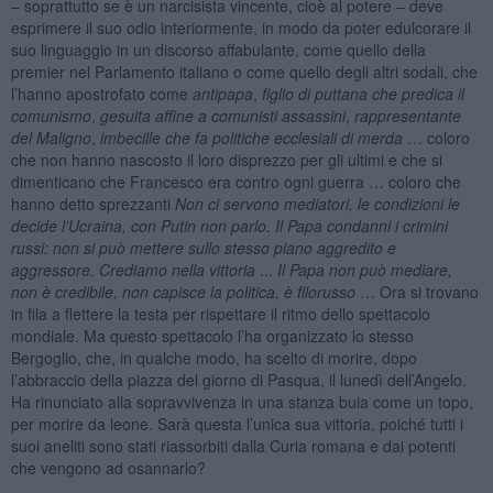
– soprattutto se è un narcisista vincente, cioè al potere – deve
esprimere il suo odio interiormente, in modo da poter edulcorare il
suo linguaggio in un discorso affabulante, come quello della
premier nel Parlamento italiano o come quello degli altri sodali, che
l’hanno apostrofato come
antipapa
,
figlio di puttana che predica il
comunismo
,
gesuita affine a comunisti assassini
,
rappresentante
del Maligno
,
imbecille che fa politiche ecclesiali di merda
… coloro
che non hanno nascosto il loro disprezzo per gli ultimi e che si
dimenticano che Francesco era contro ogni guerra … coloro che
hanno detto sprezzanti
Non ci servono mediatori, le condizioni le
decide l’Ucraina, con Putin non parlo. Il Papa condanni i crimini
russi: non si può mettere sullo stesso piano aggredito e
aggressore. Crediamo nella vittoria
...
Il Papa non può mediare,
non è credibile, non capisce la politica, è filorusso
… Ora si trovano
in fila a flettere la testa per rispettare il ritmo dello spettacolo
mondiale. Ma questo spettacolo l’ha organizzato lo stesso
Bergoglio, che, in qualche modo, ha scelto di morire, dopo
l’abbraccio della piazza del giorno di Pasqua, il lunedì dell’Angelo.
Ha rinunciato alla sopravvivenza in una stanza buia come un topo,
per morire da leone. Sarà questa l’unica sua vittoria, poiché tutti i
suoi aneliti sono stati riassorbiti dalla Curia romana e dai potenti
che vengono ad osannarlo?