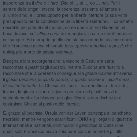
incoerenza tra il
dire
e il
fare
(
Dite sì … sì … no … no
). Per il
sentire delle origini, invece, la coerenza, assieme all’amore e
all’umorismo, è il presupposto per la libertà interiore (a sua volta
presupposto per la condivisione della libertà esteriore). Il banchetto
necrofilo dei potenti del mondo, come quella di Pat Bateman, si
basa, invece, sull’
ultima cena
del mangiare la carne e dell’inebriarsi
col sangue. Ed è proprio quello che sta succedendo: avviene quella
che Francesco aveva chiamato
terza guerra mondiale a pezzi
, che
anticipa la morte da
global warming
.
Bisogna allora accorgersi che la visione di Gesù era stata
raccontata
a pezzi
dagli apostoli, mentre Buddha era riuscito a
raccontare che la coerenza consegue alla
giusta visione
attraverso
il
giusto pensiero
, la
giusta parola
, la
giusta azione
e i
giusti mezzi
di sostentamento
. La Chiesa cristiana – ma non Gesù - forclude,
invece, la giusta visione, il giusto pensiero e i giusti mezzi di
sostentamento: ha bisogno per giustificare la sua ricchezza e
costruisce Chiese al posto delle foreste.
E, grazie all’ipocrisia, Ursula von der Leyen partecipa al banchetto
necrofilo, mentre vengono scarnificati l’ONU e gli organi di giustizia
internazionali e nazionali, continuano il
genocidio
di Gaza (che
quasi solo Francesco osava chiamare col suo nome) e gli altri