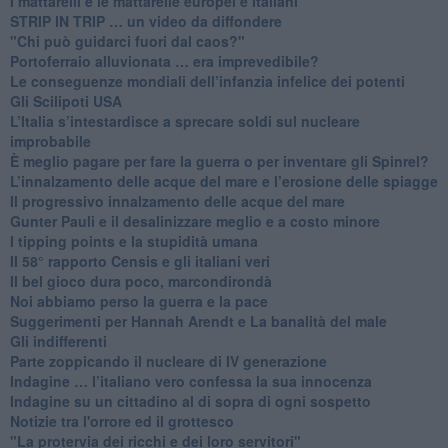
​I mattarelli e le mattarelle europei e italiani
​STRIP IN TRIP … un video da diffondere
"Chi può guidarci fuori dal caos?"
​Portoferraio alluvionata … era imprevedibile?
Le conseguenze mondiali dell’infanzia infelice dei potenti
​Gli Scilipoti USA
L’Italia s’intestardisce a sprecare soldi sul nucleare
improbabile
È meglio pagare per fare la guerra o per inventare gli Spinrel?
​L’innalzamento delle acque del mare e l’erosione delle spiagge
​Il progressivo innalzamento delle acque del mare
​Gunter Pauli e il desalinizzare meglio e a costo minore
I tipping points e la stupidità umana
​Il 58° rapporto Censis e gli italiani veri
​Il bel gioco dura poco, marcondirondà
Noi abbiamo perso la guerra e la pace
Suggerimenti per Hannah Arendt e La banalità del male
​Gli indifferenti
Parte zoppicando il nucleare di IV generazione
​Indagine … l’italiano vero confessa la sua innocenza
Indagine su un cittadino al di sopra di ogni sospetto
Notizie tra l'orrore ed il grottesco
"La protervia dei ricchi e dei loro servitori"