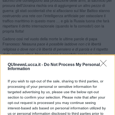
sacrifici che conseguono alla produzione delle armi; al sacrificio per
procura dell’Ucraina rischia ora di aggiungersi un altro
pezzo
di
guerra: gli stati occidentali che si affacciano sul Mar Baltico stanno
costruendo una rete con l’intelligenza artificiale per ostacolare il
traffico marittimo in questo mare … e già la Russia tuona che farà
rispettare il diritto internazionale (quando le fa comodo!) con la
propria flotta!
Cadono così nel vuoto della morte le ultime parole di papa
Francesco:
Nessuna pace è possibile laddove non c’è libertà
religiosa o dove non c’è libertà di pensiero e di parola e il rispetto
delle opinioni altrui. Nessuna pace è possibile senza un vero
disarmo!
QUInewsLucca.it -
Do Not Process My Personal
Adolfo Santoro
Information
If you wish to opt-out of the sale, sharing to third parties, or
processing of your personal or sensitive information for
targeted advertising by us, please use the below opt-out
section to confirm your selection. Please note that after your
Se vuoi leggere le notizie principali della Toscana iscriviti alla
opt-out request is processed you may continue seeing
Newsletter QUInews - ToscanaMedia.
Arriva gratis tutti i giorni
interest-based ads based on personal information utilized by
alle 20:00 direttamente nella tua casella di posta.
us or personal information disclosed to third parties prior to