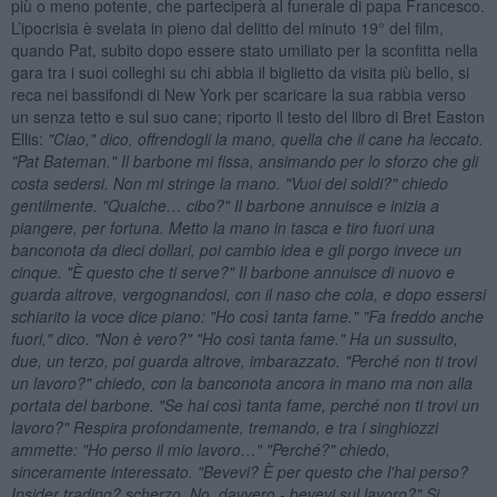
più o meno potente, che parteciperà al funerale di papa Francesco.
L’ipocrisia è svelata in pieno dal delitto del minuto 19° del film,
quando Pat, subito dopo essere stato umiliato per la sconfitta nella
gara tra i suoi colleghi su chi abbia il biglietto da visita più bello, si
reca nei bassifondi di New York per scaricare la sua rabbia verso
un senza tetto e sul suo cane; riporto il testo del libro di Bret Easton
Ellis:
"Ciao," dico, offrendogli la mano, quella che il cane ha leccato.
"Pat Bateman." Il barbone mi fissa, ansimando per lo sforzo che gli
costa sedersi. Non mi stringe la mano. "Vuoi dei soldi?" chiedo
gentilmente. "Qualche… cibo?" Il barbone annuisce e inizia a
piangere, per fortuna. Metto la mano in tasca e tiro fuori una
banconota da dieci dollari, poi cambio idea e gli porgo invece un
cinque. "È questo che ti serve?" Il barbone annuisce di nuovo e
guarda altrove, vergognandosi, con il naso che cola, e dopo essersi
schiarito la voce dice piano: "Ho così tanta fame." "Fa freddo anche
fuori," dico. "Non è vero?" "Ho così tanta fame." Ha un sussulto,
due, un terzo, poi guarda altrove, imbarazzato. "Perché non ti trovi
un lavoro?" chiedo, con la banconota ancora in mano ma non alla
portata del barbone. "Se hai così tanta fame, perché non ti trovi un
lavoro?" Respira profondamente, tremando, e tra i singhiozzi
ammette: "Ho perso il mio lavoro…" "Perché?" chiedo,
sinceramente interessato. "Bevevi? È per questo che l'hai perso?
Insider trading? scherzo. No, davvero - bevevi sul lavoro?" Si