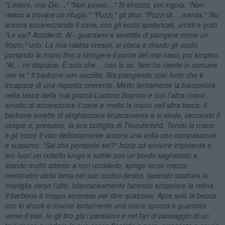
"L’odore, mio Dio…" "Non posso…" Si strozza, poi ingoia. "Non
riesco a trovare un rifugio." "Puzzi," gli dico. "Puzzi di… merda." Sto
ancora accarezzando il cane, con gli occhi spalancati, umidi e grati.
"Lo sai? Accidenti, Al - guardami e smettila di piangere come un
frocio," urlo. La mia rabbia cresce, si placa e chiudo gli occhi,
portando la mano fino a stringere il ponte del mio naso, poi sospiro:
"Al… mi dispiace. È solo che… non lo so. Non ho niente in comune
con te." Il barbone non ascolta. Sta piangendo così forte che è
incapace di una risposta coerente. Metto lentamente la banconota
nella tasca della mia giacca Luciano Soprani e con l’altra mano
smetto di accarezzare il cane e metto la mano nell’altra tasca. Il
barbone smette di singhiozzare bruscamente e si siede, cercando il
cinque o, presumo, la sua bottiglia di Thunderbird. Tendo la mano
e gli tocco il viso delicatamente ancora una volta con compassione
e sussurro: "Sai che perdente sei?" Inizia ad annuire impotente e
tiro fuori un coltello lungo e sottile con un bordo seghettato e,
stando molto attento a non ucciderlo, spingo forse mezzo
centimetro della lama nel suo occhio destro, facendo scattare la
maniglia verso l’alto, istantaneamente facendo scoppiare la retina.
Il barbone è troppo sorpreso per dire qualcosa. Apre solo la bocca
con lo shock e muove lentamente una mano sporca e guantata
verso il viso. Io gli tiro giù i pantaloni e nei fari di passaggio di un