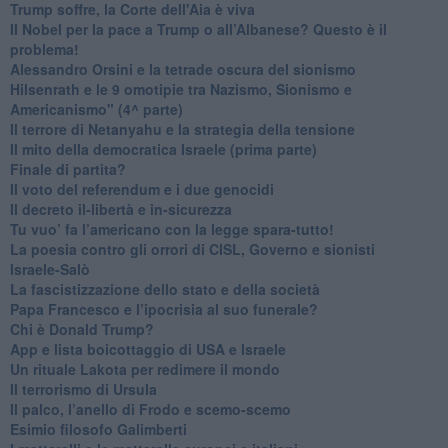
Trump soffre, la Corte dell'Aia è viva
​Il Nobel per la pace a Trump o all’Albanese? Questo è il
problema!
​Alessandro Orsini e la tetrade oscura del sionismo
​Hilsenrath e le 9 omotipie tra Nazismo, Sionismo e
Americanismo" (4^ parte)
​Il terrore di Netanyahu e la strategia della tensione
Il mito della democratica Israele (prima parte)
​Finale di partita?
​Il voto del referendum e i due genocidi
Il decreto il-libertà e in-sicurezza
Tu vuo’ fa l’americano con la legge spara-tutto!
La poesia contro gli orrori di CISL, Governo e sionisti
Israele-Salò
​La fascistizzazione dello stato e della società
Papa Francesco e l’ipocrisia al suo funerale?
​Chi è Donald Trump?
App e lista boicottaggio di USA e Israele
​Un rituale Lakota per redimere il mondo
Il terrorismo di Ursula
​Il palco, l’anello di Frodo e scemo-scemo
Esimio filosofo Galimberti