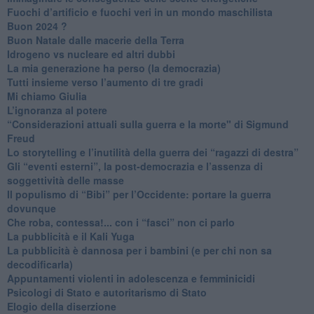
​Fuochi d’artificio e fuochi veri in un mondo maschilista
Buon 2024 ?
​Buon Natale dalle macerie della Terra
​Idrogeno vs nucleare ed altri dubbi
​La mia generazione ha perso (la democrazia)
​Tutti insieme verso l’aumento di tre gradi
Mi chiamo Giulia
L’ignoranza al potere
​“Considerazioni attuali sulla guerra e la morte" di Sigmund
Freud
​Lo storytelling e l’inutilità della guerra dei “ragazzi di destra”
​Gli “eventi esterni”, la post-democrazia e l’assenza di
soggettività delle masse
​Il populismo di “Bibi” per l’Occidente: portare la guerra
dovunque
​Che roba, contessa!... con i “fasci” non ci parlo
La pubblicità e il Kali Yuga
​La pubblicità è dannosa per i bambini (e per chi non sa
decodificarla)
​Appuntamenti violenti in adolescenza e femminicidi
​Psicologi di Stato e autoritarismo di Stato
Elogio della diserzione