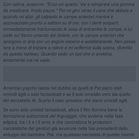
Con calma, sussurro: "Ecco un quarto. Vai a comprare una gomma
da masticare, frocio pazzo." Poi mi giro verso il cane che abbaia e
quando mi alzo, gli calpesto le zampe anteriori mentre è
accovacciato pronto a saltare su di me, con i denti scoperti,
immediatamente frantumando le ossa di entrambe le zampe, e lui
cade sul fianco urlando dal dolore, con le zampe anteriori che
sporgono in aria con un angolo osceno e soddisfacente. Non posso
fare a meno di iniziare a ridere e mi soffermo sulla scena, divertito
da questo tableau. Quando vedo un taxi che si avvicina,
lentamente me ne vado.
American psycho
lascia nel dubbio se quelli di Pat siano stati
omicidi agiti o solo fantasticati e se il solo omicidio vero sia quello
del senzatetto Al. Scarto il caso prosaico che siano omicidi agiti.
Se sono solo omicidi fantasticati, allora il film illumina bene la
formazione subconscia del linguaggio
, che avviene nella fase
edipica, tra i 3 e i 5 anni, e che concretizza le proiezioni
narcisistiche dei genitori già avvenute nelle fasi precedenti dello
sviluppo del bambino. Pat, ma qualsiasi narcisista di questo mondo