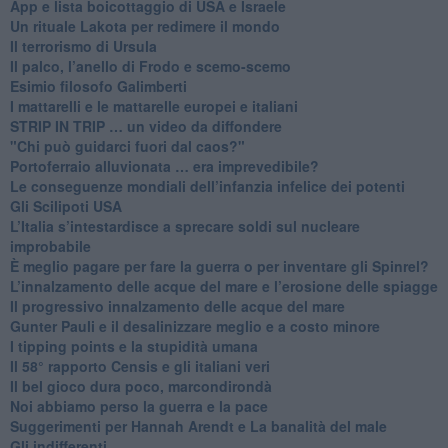
App e lista boicottaggio di USA e Israele
​Un rituale Lakota per redimere il mondo
Il terrorismo di Ursula
​Il palco, l’anello di Frodo e scemo-scemo
Esimio filosofo Galimberti
​I mattarelli e le mattarelle europei e italiani
​STRIP IN TRIP … un video da diffondere
"Chi può guidarci fuori dal caos?"
​Portoferraio alluvionata … era imprevedibile?
Le conseguenze mondiali dell’infanzia infelice dei potenti
​Gli Scilipoti USA
L’Italia s’intestardisce a sprecare soldi sul nucleare
improbabile
È meglio pagare per fare la guerra o per inventare gli Spinrel?
​L’innalzamento delle acque del mare e l’erosione delle spiagge
​Il progressivo innalzamento delle acque del mare
​Gunter Pauli e il desalinizzare meglio e a costo minore
I tipping points e la stupidità umana
​Il 58° rapporto Censis e gli italiani veri
​Il bel gioco dura poco, marcondirondà
Noi abbiamo perso la guerra e la pace
Suggerimenti per Hannah Arendt e La banalità del male
​Gli indifferenti