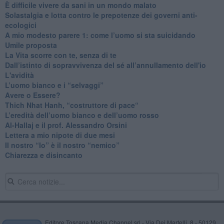
​È difficile vivere da sani in un mondo malato
Solastalgia e lotta contro le prepotenze dei governi anti-
ecologici
​A mio modesto parere 1: come l’uomo si sta suicidando
​Umile proposta
​La Vita scorre con te, senza di te
​Dall’istinto di sopravvivenza del sé all’annullamento dell'io
L'avidità
​L’uomo bianco e i “selvaggi”
​Avere o Essere?
​Thich Nhat Hanh, “costruttore di pace“
​L’eredità dell’uomo bianco e dell’uomo rosso
Al-Hallaj e il prof. Alessandro Orsini
​Lettera a mio nipote di due mesi
​Il nostro “Io” è il nostro “nemico”
​Chiarezza e disincanto
Editore Toscana Media Channel srl - Via Dei Martelli, 8 - 50129