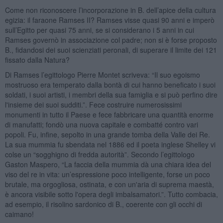
Come non riconoscere l’incorporazione in B. dell’apice della cultura
egizia: il faraone Ramses II? Ramses visse quasi 90 anni e imperò
sull’Egitto per quasi 75 anni, se si considerano i 5 anni in cui
Ramses governò in associazione col padre; non si è forse proposto
B., fidandosi dei suoi scienziati peronali, di superare il limite dei 121
fissato dalla Natura?
Di Ramses l’egittologo Pierre Montet scriveva: “Il suo egoismo
mostruoso era temperato dalla bontà di cui hanno beneficato i suoi
soldati, i suoi artisti, i membri della sua famiglia e si può perfino dire
l'insieme dei suoi sudditi.”. Fece costruire numerosissimi
monumenti in tutto il Paese e fece fabbricare una quantità enorme
di manufatti; fondò una nuova capitale e combatté contro vari
popoli. Fu, infine, sepolto in una grande tomba della Valle dei Re.
La sua mummia fu sbendata nel 1886 ed il poeta inglese Shelley vi
colse un “sogghigno di fredda autorità”. Secondo l’egittologo
Gaston Maspero, “La faccia della mummia dà una chiara idea del
viso del re in vita: un’espressione poco intelligente, forse un poco
brutale, ma orgogliosa, ostinata, e con un'aria di suprema maestà,
è ancora visibile sotto l'opera degli imbalsamatori.”. Tutto combacia,
ad esempio, il risolino sardonico di B., coerente con gli occhi di
caimano!