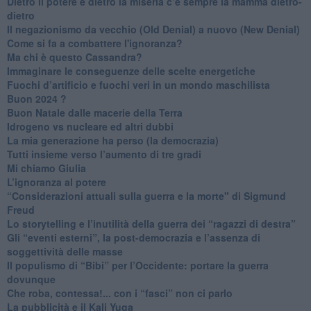
​Dietro il potere e dietro la miseria c’è sempre la mamma dietro-
dietro
Il negazionismo da vecchio (Old Denial) a nuovo (New Denial)
Come si fa a combattere l'ignoranza?
Ma chi è questo Cassandra?
Immaginare le conseguenze delle scelte energetiche
​Fuochi d’artificio e fuochi veri in un mondo maschilista
Buon 2024 ?
​Buon Natale dalle macerie della Terra
​Idrogeno vs nucleare ed altri dubbi
​La mia generazione ha perso (la democrazia)
​Tutti insieme verso l’aumento di tre gradi
Mi chiamo Giulia
L’ignoranza al potere
​“Considerazioni attuali sulla guerra e la morte" di Sigmund
Freud
​Lo storytelling e l’inutilità della guerra dei “ragazzi di destra”
​Gli “eventi esterni”, la post-democrazia e l’assenza di
soggettività delle masse
​Il populismo di “Bibi” per l’Occidente: portare la guerra
dovunque
​Che roba, contessa!... con i “fasci” non ci parlo
La pubblicità e il Kali Yuga