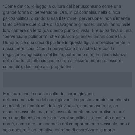
“Come clinico, io leggo la cultura del berlusconismo come una
grande forma di perversione. Ora, in psicoanalisi, nella clinica
psicoanalitica, quando si usa il termine “perversione” non s’intende
tanto definire quello che di stravagante gli esseri umani fanno nelle
loro camere da letto (da questo punto di vista, Freud parlava di una
“perversione polimorfa”, che riguarda gli esseri umani come tali).
Dunque, c’è qualcosa di più fine in questa figura e precisamente la
riassumerei così. Cioè, la perversione ha a che fare con la
negazione angosciata del limite, potremmo dire, in ultima istanza,
della morte, di tutto ciò che ricorda all’essere umano di essere,
come dire, destinato alla propria fine.
E mi pare che in questo culto del corpo giovane,
dell’accumulazione dei corpi giovani, in questo vampirismo che si è
esercitato nei confronti della giovinezza, che ha avuto, sì, un
aspetto sessuale, ma, direi, assolutamente senza erotismo, anzi
con una dimensione per certi versi squallida… ecco tutto questo
non è, come dire, un’anomalia del comportamento sessuale, non è
solo questo. È un tentativo estremo di esorcizzare la morte.