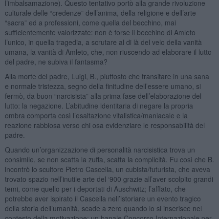
l’imbalsamazione). Questo tentativo portò alla grande rivoluzione
culturale delle “credenze” dell’anima, della religione e dell’arte
“sacra” ed a professioni, come quella del becchino, mai
sufficientemente valorizzate: non è forse il becchino di Amleto
l’unico, in quella tragedia, a scrutare al di là del velo della vanità
umana, la vanità di Amleto, che, non riuscendo ad elaborare il lutto
del padre, ne subiva il fantasma?
Alla morte del padre, Luigi, B., piuttosto che transitare in una sana
e normale tristezza, segno della finitudine dell’essere umano, si
fermò, da buon “narcisista” alla prima fase dell’elaborazione del
lutto: la negazione. L’abitudine identitaria di negare la propria
ombra comporta così l’esaltazione vitalistica/maniacale e la
reazione rabbiosa verso chi osa evidenziare le responsabilità del
padre.
Quando un’organizzazione di personalità narcisistica trova un
consimile, se non scatta la zuffa, scatta la complicità. Fu così che B.
incontrò lo scultore Pietro Cascella, un cubista/futurista, che aveva
trovato spazio nell’inutile arte del ‘900 grazie all’aver scolpito grandi
temi, come quello per i deportati di Auschwitz; l’afflato, che
potrebbe aver ispirato il Cascella nell’istoriare un evento tragico
della storia dell’umanità, scade a zero quando lo si inserisce nel
contesto della motivazione: un banale Concorso Internazionale per