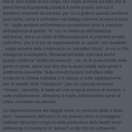
che B. fece subire al suo corpo. Qui voglio scrivere sul fatto che la
prima forma di proprietà privata è il nome proprio con cui ci
sentiamo chiamare da bambini, per cui ci giriamo quando sentiamo
quel nome, come a controllare nel dialogo interiore se sono proprio
”Io”; voglio scrivere dell’intrinseca connessione circa la credenza
dell’esistenza di questo “Io” con la credenza dell’esistenza
dell’anima, che è un modo di istituzionalizzare la proprietà privata
nell’intimo, che è di per sé impermanente (e, quindi, non tassabile)
; voglio scrivere della credenza in un “paradiso futuro”, in cui un Dio
indulgente ci accoglierà. Recalcati potrebbe chiamare anche
queste credenze “sottile perversione”, ma, se la quasi totalità della
gente ci crede, allora vuol dire che la quasi totalità della gente è
sottilmente pervertita. Sulla monetizzazione dell’affare delle
credenze la Chiesa Cattolica ci è vissuta, a volte esplicitamente,
con la vendita delle “indulgenze” (per cui i peccati venivano
“rimessi”, cancellati, in base ad una congrua somma di danaro), a
volte implicitamente, attraverso il ricatto dell’inevitabile senso di
colpa, connesso col peccato.
La rappresentazione del viaggio verso un presunto aldilà è stata,
però, l’ossessione dell’uomo fin da quando cercò di proteggere i
cadaveri dei propri congiunti dalla predazione delle bestie feroci
(attraverso la creazione di “sacrari”) e dei microbi (attraverso