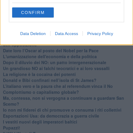
​I costi dell’adeguamento al cold ironing
Alcune domande da esordiente agli esperti che decidono le
CONFIRM
sorti dell’Elba
Verso il full electric a gestione pubblica dei traghetti​
​La Scienza dei Cittadini e i Cittadini per l’Aria
Trump e le sue guerre contro i deboli e contro la terra
Data Deletion
Data Access
Privacy Policy
​Le furbate elettorali della Meloni e la testardaggine
dell’opposizione
​Date loro l’Oscar al posto del Nobel per la Pace
L'umanizzazione dell'economia e della politica
​Dopo il diluvio dei NO: un patto intergenerazionale
​Un grandioso NO ai falchi teocratici e ai loro vassalli
La religione è la cocaina dei potenti
Donald e Bibi confinati nell’isola di St James?
L’italiano vero e la paura che al referendum vinca il No
​Complottismo o capitalismo globale?
​Ma, contessa, non si vergogna a continuare a guardare San
Scemo?
​Io non mi fiderei di chi promuove o consuma i riti collettivi
Esportazioni Usa: da democrazia a guerra civile
​I vestiti nuovi degli imperatori baltici
​Pupazzi!