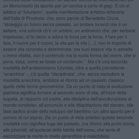
un Monumento (lo spunto per un comico a corto di gag). E ciò si
addice al “futurismo”, quella manifestazione artistico-letteraria
dell’Italia di Provincia, che, sono parole di Benedetto Croce,
“idoleggia un futuro senza passato, un andare innanzi che è un
saltare, una volontà ch’è un arbitrio, un ardimento che, per serbarsi
impetuoso, si fa cieco; e adora la forza per la forza, il fare per il
fare, il nuovo per il nuovo, la vita per la vita (…), non le importa di
essere vita concreta e determinata, ma vuol essere vita in astratto
o mera vitalità, non il contenuto ma la vuota forma del vivere, che si
pone, essa, come se fosse un contenuto.”. Ma c’è una seconda
modalità dell’antistoricismo futurista: oltre a quella precedente -
“anarchica” -, c’è quella “disciplinata”, che, senza escludere la
modalità anarchica, ambisce al ritorno ad un passato classico:
quello delle forme geometriche. Da un punto di vista di evoluzione
psichica significa tornare al secondo anno di vita, all’inizio della
loquela, al rapporto col padre, alla disciplina dell’acculturazione al
mondo condiviso, all’accumulo e alla dilapidazione del danaro, alla
fase sadico-anale dello sviluppo del bambino (un altro spunto per il
comico di cui sopra). Da un punto di vista artistico questa seconda
modalità non significa fuga dal passato, ma ritorno alla proto-storia,
alle piramidi, all’apoteosi della falsità dell’uomo, che tenta di
esorcizzare la morte in modo gerarchico e maschilista.