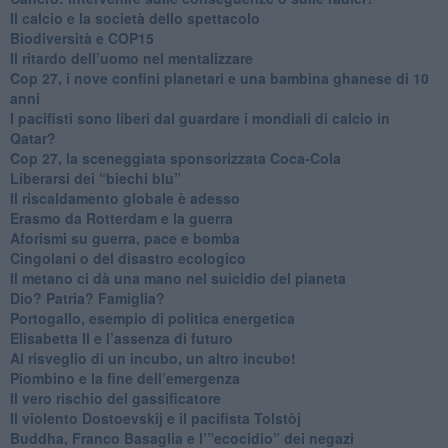
​Il calcio e la società dello spettacolo
Biodiversità e COP15
​Il ritardo dell’uomo nel mentalizzare
​Cop 27, i nove confini planetari e una bambina ghanese di 10
anni
​I pacifisti sono liberi dal guardare i mondiali di calcio in
Qatar?
​Cop 27, la sceneggiata sponsorizzata Coca-Cola
​Liberarsi dei “biechi blu”
Il riscaldamento globale è adesso
​Erasmo da Rotterdam e la guerra
​Aforismi su guerra, pace e bomba
Cingolani o del disastro ecologico
​Il metano ci dà una mano nel suicidio del pianeta
​Dio? Patria? Famiglia?
Portogallo, esempio di politica energetica
​Elisabetta II e l’assenza di futuro
Al risveglio di un incubo, un altro incubo!
​Piombino e la fine dell’emergenza
​Il vero rischio del gassificatore
​Il violento Dostoevskij e il pacifista Tolstòj
​Buddha, Franco Basaglia e l’”ecocidio” dei negazi