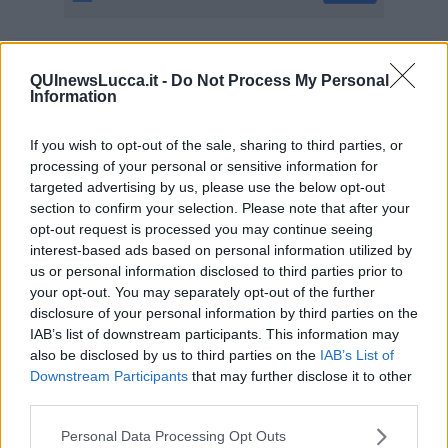
Se vuoi leggere le notizie principali della Toscana iscriviti alla
QUInewsLucca.it -
Do Not Process My Personal
Newsletter QUInews - ToscanaMedia.
Arriva gratis tutti i giorni
Information
alle 20:00 direttamente nella tua casella di posta.
Basta cliccare
QUI
If you wish to opt-out of the sale, sharing to third parties, or
Ti potrebbe interessare anche:
processing of your personal or sensitive information for
targeted advertising by us, please use the below opt-out
section to confirm your selection. Please note that after your
Articoli dal Blog “Disincantato” di Adolfo Santoro
opt-out request is processed you may continue seeing
​Linee guida per organizzare il civismo della complessità
interest-based ads based on personal information utilized by
​Il ripristino della natura secondo la legge e l’impegno dei
us or personal information disclosed to third parties prior to
Cittadini
your opt-out. You may separately opt-out of the further
Il nesso tra cambiamenti climatici e salute umana
disclosure of your personal information by third parties on the
Tutti morimmo a stento (3)
IAB’s list of downstream participants. This information may
Tutti morimmo a stento (2)
also be disclosed by us to third parties on the
IAB’s List of
​Tutti morimmo a stento (1)
Downstream Participants
that may further disclose it to other
IL CORRIDOIO BLU il resoconto del convegno
Un manuale essenziale per seguire il CORRIDOIO BLU
third parties.
Il corridoio blu
​Il cronoprogramma ottimale verso il full electric sui traghetti
Personal Data Processing Opt Outs