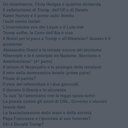
​Un chiarimento, Chris Hedges e qualche domanda
Il velleitarismo di Trump, dell’UE e di Darwin
​Karen Horney e il ponte sullo Stretto
​I bulli vanno isolati
L’invertebrata von der Leyen e il Lula-risk
Trump soffre, la Corte dell'Aia è viva
​Il Nobel per la pace a Trump o all’Albanese? Questo è il
problema!
​Alessandro Orsini e la tetrade oscura del sionismo
​Hilsenrath e le 9 omotipie tra Nazismo, Sionismo e
Americanismo" (4^ parte)
​Il terrore di Netanyahu e la strategia della tensione
Il mito della democratica Israele (prima parte)
​Finale di partita?
​Il voto del referendum e i due genocidi
Il decreto il-libertà e in-sicurezza
Tu vuo’ fa l’americano con la legge spara-tutto!
La poesia contro gli orrori di CISL, Governo e sionisti
Israele-Salò
​La fascistizzazione dello stato e della società
Papa Francesco e l’ipocrisia al suo funerale?
​Chi è Donald Trump?