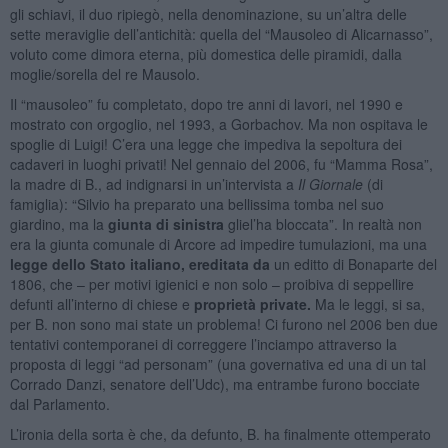
gli schiavi, il duo ripiegò, nella denominazione, su un’altra delle
sette meraviglie dell’antichità: quella del “Mausoleo di Alicarnasso”,
voluto come dimora eterna, più domestica delle piramidi, dalla
moglie/sorella del re Mausolo.
Il “mausoleo” fu completato, dopo tre anni di lavori, nel 1990 e
mostrato con orgoglio, nel 1993, a Gorbachov. Ma non ospitava le
spoglie di Luigi! C’era una legge che impediva la sepoltura dei
cadaveri in luoghi privati! Nel gennaio del 2006, fu “Mamma Rosa”,
la madre di B., ad indignarsi in un’intervista a
Il Giornale
(di
famiglia): “Silvio ha preparato una bellissima tomba nel suo
giardino, ma la
giunta di sinistra
gliel’ha bloccata”. In realtà non
era la giunta comunale di Arcore ad impedire tumulazioni, ma una
legge dello Stato italiano, ereditata da
un editto di Bonaparte del
1806, che – per motivi igienici e non solo – proibiva di seppellire
defunti all’interno di chiese e
proprietà private.
Ma le leggi, si sa,
per B. non sono mai state un problema! Ci furono nel 2006 ben due
tentativi contemporanei di correggere l’inciampo attraverso la
proposta di leggi “ad personam” (una governativa ed una di un tal
Corrado Danzi, senatore dell’Udc), ma entrambe furono bocciate
dal Parlamento.
L’ironia della sorta è che, da defunto, B. ha finalmente ottemperato