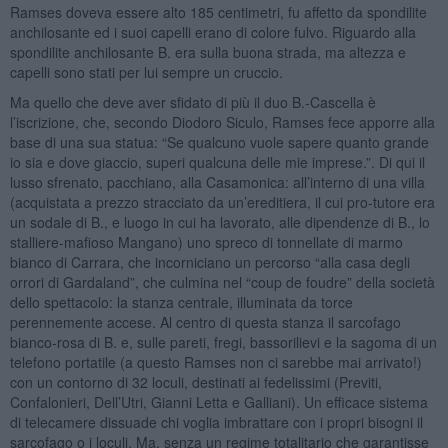
Ramses doveva essere alto 185 centimetri, fu affetto da spondilite
anchilosante ed i suoi capelli erano di colore fulvo. Riguardo alla
spondilite anchilosante B. era sulla buona strada, ma altezza e
capelli sono stati per lui sempre un cruccio.
Ma quello che deve aver sfidato di più il duo B.-Cascella è
l’iscrizione, che, secondo Diodoro Siculo, Ramses fece apporre alla
base di una sua statua: “Se qualcuno vuole sapere quanto grande
io sia e dove giaccio, superi qualcuna delle mie imprese.”. Di qui il
lusso sfrenato, pacchiano, alla Casamonica: all’interno di una villa
(acquistata a prezzo stracciato da un’ereditiera, il cui pro-tutore era
un sodale di B., e luogo in cui ha lavorato, alle dipendenze di B., lo
stalliere-mafioso Mangano) uno spreco di tonnellate di marmo
bianco di Carrara, che incorniciano un percorso “alla casa degli
orrori di Gardaland”, che culmina nel “coup de foudre” della società
dello spettacolo: la stanza centrale, illuminata da torce
perennemente accese. Al centro di questa stanza il sarcofago
bianco-rosa di B. e, sulle pareti, fregi, bassorilievi e la sagoma di un
telefono portatile (a questo Ramses non ci sarebbe mai arrivato!)
con un contorno di 32 loculi, destinati ai fedelissimi (Previti,
Confalonieri, Dell’Utri, Gianni Letta e Galliani). Un efficace sistema
di telecamere dissuade chi voglia imbrattare con i propri bisogni il
sarcofago o i loculi. Ma, senza un regime totalitario che garantisse