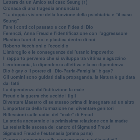
​Lettera da un Amico sul caso Seung (1)
​Cronaca di una tragedia annunciata
"​La doppia visione della funzione della psichiatria e “il caso
Seung”
​Fare i conti col passato e con l’idea di Dio
​Ferenczi, Anna Freud e l’identificazione con l’aggresssore
Plastica fuori di noi e plastica dentro di noi
​Roberto Vecchioni e l’ecocidio
​L’imbroglio e le conseguenze dell’uranio impoverito
​Il rapporto perverso che si sviluppa tra vittima e aguzzino
L’erotomania, la dipendenza affettiva e la co-dipendenza
​Dio è gay o il potere di “Dio-Patria-Famiglia” è gay?
​Gli uomini sono guidati dalla propaganda, la Natura è guidata
dai fatti
La dipendenza dall’istituzione fa male
​Freud e la guerra che uccide i figli
​Diventare Maestro di se stesso prima di insegnare ad un altro
L’importanza della formazione nel diventare genitori
Riflessioni sulle radici del “male” di Freud
​La storia ancestrale e la primissima relazione con la madre
​La resistibile ascesa del cancro di Sigmund Freud
Sigmund Freud e l’eutanasia (prima parte)
Cancro: intervenire sulle conseguenze o sulle radici?