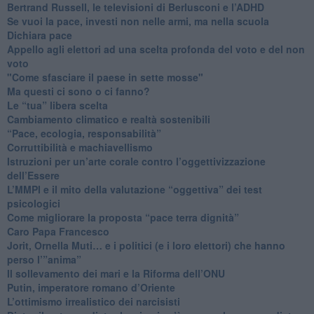
​Bertrand Russell, le televisioni di Berlusconi e l’ADHD
​Se vuoi la pace, investi non nelle armi, ma nella scuola
​Dichiara pace
​Appello agli elettori ad una scelta profonda del voto e del non
voto
"Come sfasciare il paese in sette mosse"
​Ma questi ci sono o ci fanno?
​Le “tua” libera scelta
Cambiamento climatico e realtà sostenibili
“Pace, ecologia, responsabilità”
​Corruttibilità e machiavellismo
Istruzioni per un’arte corale contro l’oggettivizzazione
dell’Essere
​L’MMPI e il mito della valutazione “oggettiva” dei test
psicologici
Come migliorare la proposta “pace terra dignità”
Caro Papa Francesco
​Jorit, Ornella Muti… e i politici (e i loro elettori) che hanno
perso l’”anima”
​Il sollevamento dei mari e la Riforma dell’ONU
Putin, imperatore romano d’Oriente
​L’ottimismo irrealistico dei narcisisti