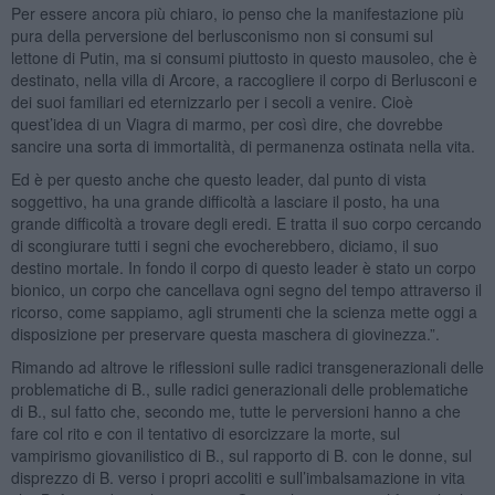
Per essere ancora più chiaro, io penso che la manifestazione più
pura della perversione del berlusconismo non si consumi sul
lettone di Putin, ma si consumi piuttosto in questo mausoleo, che è
destinato, nella villa di Arcore, a raccogliere il corpo di Berlusconi e
dei suoi familiari ed eternizzarlo per i secoli a venire. Cioè
quest’idea di un Viagra di marmo, per così dire, che dovrebbe
sancire una sorta di immortalità, di permanenza ostinata nella vita.
Ed è per questo anche che questo leader, dal punto di vista
soggettivo, ha una grande difficoltà a lasciare il posto, ha una
grande difficoltà a trovare degli eredi. E tratta il suo corpo cercando
di scongiurare tutti i segni che evocherebbero, diciamo, il suo
destino mortale. In fondo il corpo di questo leader è stato un corpo
bionico, un corpo che cancellava ogni segno del tempo attraverso il
ricorso, come sappiamo, agli strumenti che la scienza mette oggi a
disposizione per preservare questa maschera di giovinezza.”.
Rimando ad altrove le riflessioni sulle radici transgenerazionali delle
problematiche di B., sulle radici generazionali delle problematiche
di B., sul fatto che, secondo me, tutte le perversioni hanno a che
fare col rito e con il tentativo di esorcizzare la morte, sul
vampirismo giovanilistico di B., sul rapporto di B. con le donne, sul
disprezzo di B. verso i propri accoliti e sull’imbalsamazione in vita