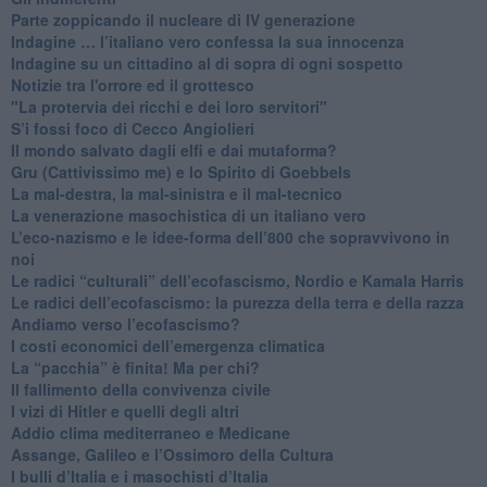
Parte zoppicando il nucleare di IV generazione
​Indagine … l’italiano vero confessa la sua innocenza
Indagine su un cittadino al di sopra di ogni sospetto
Notizie tra l'orrore ed il grottesco
"La protervia dei ricchi e dei loro servitori"
S’i fossi foco di Cecco Angiolieri
​Il mondo salvato dagli elfi e dai mutaforma?
Gru (Cattivissimo me) e lo Spirito di Goebbels
​La mal-destra, la mal-sinistra e il mal-tecnico
​La venerazione masochistica di un italiano vero
​L’eco-nazismo e le idee-forma dell’800 che sopravvivono in
noi
​Le radici “culturali” dell’ecofascismo, Nordio e Kamala Harris
Le radici dell’ecofascismo: la purezza della terra e della razza
Andiamo verso l’ecofascismo?
I costi economici dell’emergenza climatica
​La “pacchia” è finita! Ma per chi?
​Il fallimento della convivenza civile
​I vizi di Hitler e quelli degli altri
Addio clima mediterraneo e Medicane
​Assange, Galileo e l’Ossimoro della Cultura
​I bulli d’Italia e i masochisti d’Italia