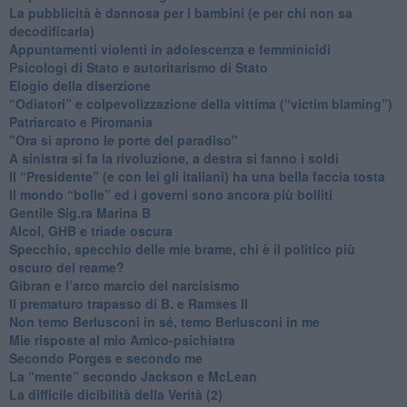
​La pubblicità è dannosa per i bambini (e per chi non sa
decodificarla)
​Appuntamenti violenti in adolescenza e femminicidi
​Psicologi di Stato e autoritarismo di Stato
Elogio della diserzione
“Odiatori” e colpevolizzazione della vittima (“victim blaming”)
​Patriarcato e Piromania
"Ora si aprono le porte del paradiso"
​A sinistra si fa la rivoluzione, a destra si fanno i soldi
​Il “Presidente” (e con lei gli italiani) ha una bella faccia tosta
​Il mondo “bolle” ed i governi sono ancora più bolliti
​Gentile Sig.ra Marina B
​Alcol, GHB e triade oscura
​Specchio, specchio delle mie brame, chi è il politico più
oscuro del reame?
​Gibran e l’arco marcio del narcisismo
​Il prematuro trapasso di B. e Ramses II
​Non temo Berlusconi in sé, temo Berlusconi in me
​Mie risposte al mio Amico-psichiatra
​Secondo Porges e secondo me
​La “mente” secondo Jackson e McLean
La difficile dicibilità della Verità (2)