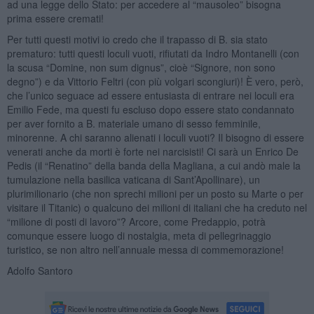
ad una legge dello Stato: per accedere al “mausoleo” bisogna
prima essere cremati!
Per tutti questi motivi io credo che il trapasso di B. sia stato
prematuro: tutti questi loculi vuoti, rifiutati da Indro Montanelli (con
la scusa “Domine, non sum dignus”, cioè “Signore, non sono
degno”) e da Vittorio Feltri (con più volgari scongiuri)! È vero, però,
che l’unico seguace ad essere entusiasta di entrare nei loculi era
Emilio Fede, ma questi fu escluso dopo essere stato condannato
per aver fornito a B. materiale umano di sesso femminile,
minorenne. A chi saranno alienati i loculi vuoti? Il bisogno di essere
venerati anche da morti è forte nei narcisisti! Ci sarà un Enrico De
Pedis (il “Renatino” della banda della Magliana, a cui andò male la
tumulazione nella basilica vaticana di Sant’Apollinare), un
plurimilionario (che non sprechi milioni per un posto su Marte o per
visitare il Titanic) o qualcuno dei milioni di italiani che ha creduto nel
“milione di posti di lavoro”? Arcore, come Predappio, potrà
comunque essere luogo di nostalgia, meta di pellegrinaggio
turistico, se non altro nell’annuale messa di commemorazione!
Adolfo Santoro