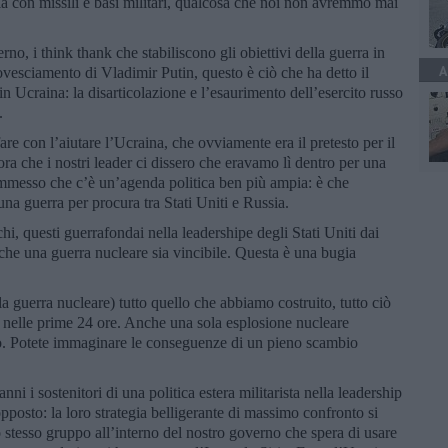
a con missili e basi militari, qualcosa che noi non avremmo mai
erno, i think thank che stabiliscono gli obiettivi della guerra in
A
ovesciamento di Vladimir Putin, questo è ciò che ha detto il
n Ucraina: la disarticolazione e l’esaurimento dell’esercito russo
.
are con l’aiutare l’Ucraina, che ovviamente era il pretesto per il
ra che i nostri leader ci dissero che eravamo lì dentro per una
mmesso che c’è un’agenda politica ben più ampia: è che
a guerra per procura tra Stati Uniti e Russia.
, questi guerrafondai nella leadershipe degli Stati Uniti dai
 che una guerra nucleare sia vincibile. Questa è una bugia
 guerra nucleare) tutto quello che abbiamo costruito, tutto ciò
o nelle prime 24 ore. Anche una sola esplosione nucleare
do. Potete immaginare le conseguenze di un pieno scambio
nni i sostenitori di una politica estera militarista nella leadership
opposto: la loro strategia belligerante di massimo confronto si
o stesso gruppo all’interno del nostro governo che spera di usare