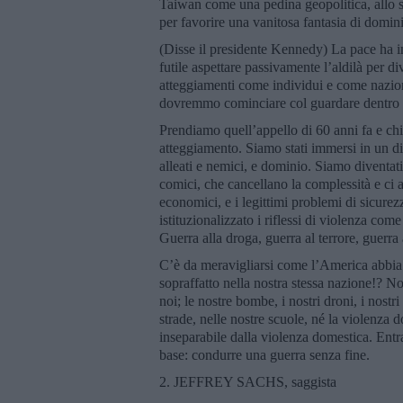
Taiwan come una pedina geopolitica, allo st
per favorire una vanitosa fantasia di domin
(Disse il presidente Kennedy) La pace ha in
futile aspettare passivamente l’aldilà per 
atteggiamenti come individui e come nazioni
dovremmo cominciare col guardare dentro a
Prendiamo quell’appello di 60 anni fa e chie
atteggiamento. Siamo stati immersi in un dis
alleati e nemici, e dominio. Siamo diventati
comici, che cancellano la complessità e ci ac
economici, e i legittimi problemi di sicurezz
istituzionalizzato i riflessi di violenza come
Guerra alla droga, guerra al terrore, guerr
C’è da meravigliarsi come l’America abbia s
sopraffatto nella nostra stessa nazione!? No
noi; le nostre bombe, i nostri droni, i nostr
strade, nelle nostre scuole, né la violenza 
inseparabile dalla violenza domestica. Entra
base: condurre una guerra senza fine.
2. JEFFREY SACHS, saggista