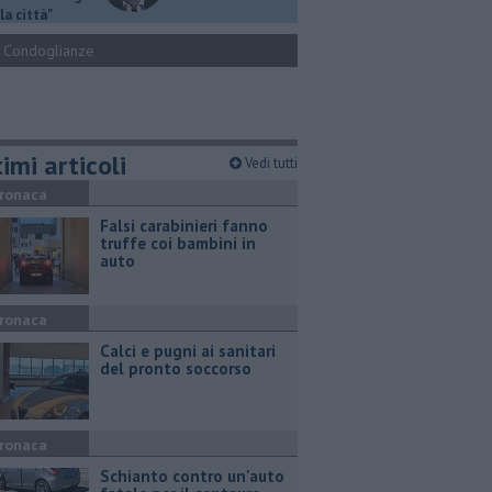
la città"
Condoglianze
imi articoli
Vedi tutti
ronaca
Falsi carabinieri fanno
truffe coi bambini in
auto
ronaca
Calci e pugni ai sanitari
del pronto soccorso
ronaca
Schianto contro un'auto