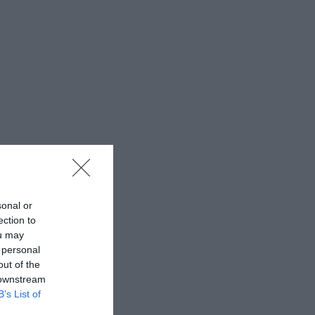
sonal or
ection to
ou may
 personal
out of the
 downstream
B’s List of