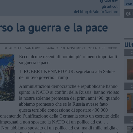
Vedi tutti
con 
gli articoli
del blog di Adolfo Santoro
QUI
so la guerra e la pace
Ult
DI ADOLFO SANTORO - SABATO
30 NOVEMBRE 2024
ORE 08:00
C
Ecco alcune recenti di uomini più o meno importanti
su guerra e pace.
1. ROBERT KENNEDY JR, segretario alla Salute
del nuovo governo Trump
Amministrazioni democratiche e repubblicane hanno
C
spinto la NATO ai confini della Russia, hanno violato
la nostra solenne promessa dei primi anni ’90, quando
abbiamo promesso che se la Russia avesse fatto
questa terribile concessione di spostare 400.000
 consentendo l’unificazione della Germania sotto un esercito della
C
 impegnati a non spostare la NATO di un pollice ad est. …
Non abbiamo spostato di un pollice ad est, ma di mille miglia e