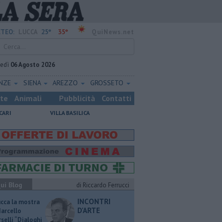
25°
35°
TEO:
LUCCA
QuiNews.net
vedì
06 Agosto 2026
ENZE
SIENA
AREZZO
GROSSETO
ste
Animali
Pubblicità
Contatti
CARI
VILLA BASILICA
ui Blog
di Riccardo Ferrucci
INCONTRI
ucca la mostra
D'ARTE
Marcello
selli “Dialoghi