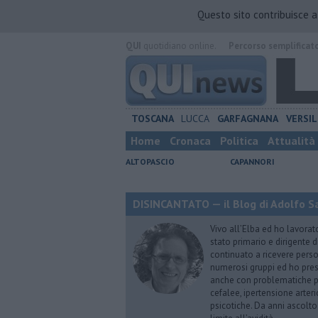
Questo sito contribuisce 
QUI
quotidiano online.
Percorso semplificat
TOSCANA
LUCCA
GARFAGNANA
VERSIL
Home
Cronaca
Politica
Attualità
ALTOPASCIO
CAPANNORI
DISINCANTATO — il Blog di Adolfo S
Vivo all’Elba ed ho lavorat
stato primario e dirigente 
continuato a ricevere person
numerosi gruppi ed ho pres
anche con problematiche ps
cefalee, ipertensione arter
psicotiche. Da anni ascolto