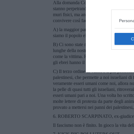
Alla domanda Come fanno gli israeliani ad a
stanno perpetrando? ecco la sua risposta. La
muri fisici, ma anche di muri mentali. Voglio
convivere così facilmente con questa realtà 
Persona
A) la maggior parte degli israeliani, se non
siamo il popolo eletto, abbiamo il diritto di
B) Ci sono state nella storia delle occupazi
lunghe della nostra. Ma non c’è mai stata n
come la vittima. Ricordiamoci di Golda Mei
gli ebrei hanno il diritto di fare tutto quell
C) Il terzo ordine di valori è il più pericol
palestinesi, che permette a noi israeliani 
veramente esseri umani come noi, allora non
la pelle di quasi tutti gli israeliani, ritrov
esseri umani pari a noi. Una volta ho scritt
molte lettere di protesta da parte degli anim
provato a mettersi nei panni dei palestines
6. ROBERTO SCARPINATO, ex-giudice, pa
Il fascismo non è finito. In gioco la vita de