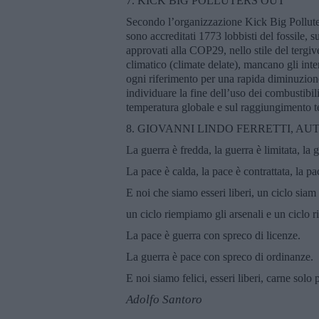
7. KICK BIG POLLUTERS OUT
Secondo l’organizzazione Kick Big Polluter
sono accreditati 1773 lobbisti del fossile, s
approvati alla COP29, nello stile del tergi
climatico (climate delate), mancano gli inte
ogni riferimento per una rapida diminuzion
individuare la fine dell’uso dei combustibil
temperatura globale e sul raggiungimento t
8. GIOVANNI LINDO FERRETTI, AUT
La guerra è fredda, la guerra è limitata, la 
La pace è calda, la pace è contrattata, la pac
E noi che siamo esseri liberi, un ciclo siam
un ciclo riempiamo gli arsenali e un ciclo r
La pace è guerra con spreco di licenze.
La guerra è pace con spreco di ordinanze.
E noi siamo felici, esseri liberi, carne solo
Adolfo Santoro