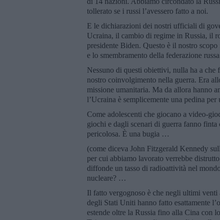
di 14 nazioni. Abbiamo circondato la Russi
tollerato se i russi l’avessero fatto a noi.
E le dichiarazioni dei nostri ufficiali di gov
Ucraina, il cambio di regime in Russia, il r
presidente Biden. Questo è il nostro scopo i
e lo smembramento della federazione russa
Nessuno di questi obiettivi, nulla ha a che f
nostro coinvolgimento nella guerra. Era allo
missione umanitaria. Ma da allora hanno a
l’Ucraina è semplicemente una pedina per un
Come adolescenti che giocano a video-giochi
giochi e dagli scenari di guerra fanno finta
pericolosa. È una bugia …
(come diceva John Fitzgerald Kennedy sulla
per cui abbiamo lavorato verrebbe distrutt
diffonde un tasso di radioattività nel mon
nucleare? …
Il fatto vergognoso è che negli ultimi venti a
degli Stati Uniti hanno fatto esattamente l’
estende oltre la Russia fino alla Cina con l