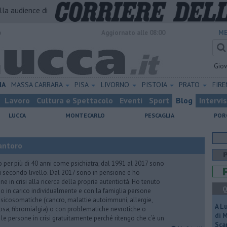
alla audience di
o
Aggiornato alle 08:00
ME
Gio
IA
MASSA CARRARA
PISA
LIVORNO
PISTOIA
PRATO
FIR
Lavoro
Cultura e Spettacolo
Eventi
Sport
Blog
Intervi
LUCCA
MONTECARLO
PESCAGLIA
POR
antoro
o per più di 40 anni come psichiatra; dal 1991 al 2017 sono
di secondo livello. Dal 2017 sono in pensione e ho
e in crisi alla ricerca della propria autenticità. Ho tenuto
Q
o in carico individualmente e con la famiglia persone
icosomatiche (cancro, malattie autoimmuni, allergie,
A L
iosa, fibromialgia) o con problematiche nevrotiche o
di 
 le persone in crisi gratuitamente perché ritengo che c’è un
Scar