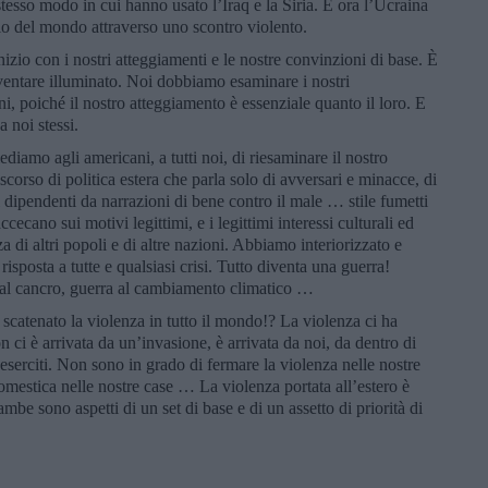
esso modo in cui hanno usato l’Iraq e la Siria. E ora l’Ucraina
io del mondo attraverso uno scontro violento.
izio con i nostri atteggiamenti e le nostre convinzioni di base. È
diventare illuminato. Noi dobbiamo esaminare i nostri
, poiché il nostro atteggiamento è essenziale quanto il loro. E
 noi stessi.
diamo agli americani, a tutti noi, di riesaminare il nostro
corso di politica estera che parla solo di avversari e minacce, di
 dipendenti da narrazioni di bene contro il male … stile fumetti
cecano sui motivi legittimi, e i legittimi interessi culturali ed
a di altri popoli e di altre nazioni. Abbiamo interiorizzato e
 risposta a tutte e qualsiasi crisi. Tutto diventa una guerra!
a al cancro, guerra al cambiamento climatico …
catenato la violenza in tutto il mondo!? La violenza ci ha
n ci è arrivata da un’invasione, è arrivata da noi, da dentro di
i eserciti. Non sono in grado di fermare la violenza nelle nostre
domestica nelle nostre case … La violenza portata all’estero è
mbe sono aspetti di un set di base e di un assetto di priorità di