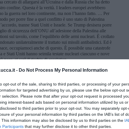
 cercato di allargarsi all’Ucraina e dalla Russia che ha detto
ro confine. Questa è la verità. I leaders europei avrebbero
no la guerra nel loro continente, ma non l’hanno fatto. … Per
do per porre fine a quel conflitto è uno stato di Palestina
d’accordo, tranne Stati Uniti e Israele. Se Trump desisera porre
iglio di sicurezza dell’ONU all’adesione della Palestina alle
oni sul tavolo, come l’equilibrio delle armi nucleari. È crollato
onato unilateralmente il trattato sui missili antibalistici. Ed è
ace, occupiamoci anche di questo. È possibile una catastrofe
a e Stati Uniti hanno seimila testate nucleari ciascuno e nove
 pace, ci sarà il rischio di escalation.
cca.it -
Do Not Process My Personal Information
ggere la Russia in pochi secondi!
to opt-out of the sale, sharing to third parties, or processing of your per
formation for targeted advertising by us, please use the below opt-out s
li … abbiamo un supermissile che non è possibile intercettare.
r selection. Please note that after your opt-out request is processed y
eing interest-based ads based on personal information utilized by us or
disclosed to third parties prior to your opt-out. You may separately opt-
ele, che lui definisce apertamente uno Stato di apartheid. Accusa
losure of your personal information by third parties on the IAB’s list of
o della Cisgiordania. Invoca delle sanzioni internazionali contro
. This information may also be disclosed by us to third parties on the
IA
tinesi la terra che è stata loro rubata.
Participants
that may further disclose it to other third parties.