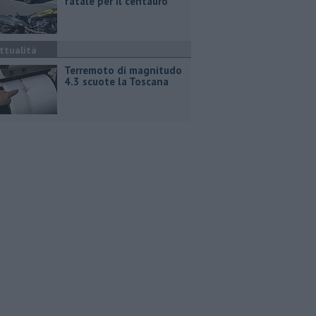
fatale per il centauro
ttualità
Terremoto di magnitudo
4.3 scuote la Toscana