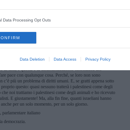
vere la coscienza in pace nonostante la palese ingiustizia che
 società israeliana si è circondata di protezioni, non soltanto di
 solo citare i tre principi che permettono a noi israeliani di
brutale.
l Data Processing Opt Outs
 tutti, sono convinti che noi siamo il popolo eletto. E, siccome
 fare tutto quello che vogliamo.
CONFIRM
oni molto più brutali della nostra, occupazioni persino più
ella storia un’occupazione in cui l’occupante si presentasse
r, questa premier israeliana che ha detto che dopo l’Olocausto
Data Deletion
Data Access
Privacy Policy
o che volevano.
oso di tutti, e questa è la disumanizzazione sistematica dei
di fare pace con qualunque cosa. Perché, se loro non sono
 c’è più un problema di diritti umani. E, se gratti appena sotto
erai proprio questo: quasi nessuno tratterà i palestinesi come degli
o che noi trattiamo i palestinesi come degli animali e ho ricevuto
alisti. E giustamente! Ma, alla fin fine, quanti israeliani hanno
i, anche per un solo momento, per un solo giorno.
rlamentare italiano
lla democrazia.