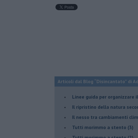
Articoli dal Blog “Disincantato” di 
​Linee guida per organizzare 
​Il ripristino della natura sec
Il nesso tra cambiamenti cli
Tutti morimmo a stento (3)
Tutti morimmo a stento (2)