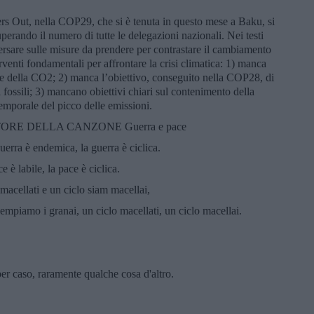
s Out, nella COP29, che si è tenuta in questo mese a Baku, si
uperando il numero di tutte le delegazioni nazionali. Nei testi
versare sulle misure da prendere per contrastare il cambiamento
rventi fondamentali per affrontare la crisi climatica: 1) manca
e della CO2; 2) manca l’obiettivo, conseguito nella COP28, di
i fossili; 3) mancano obiettivi chiari sul contenimento della
emporale del picco delle emissioni.
ORE DELLA CANZONE Guerra e pace
guerra è endemica, la guerra è ciclica.
e è labile, la pace è ciclica.
 macellati e un ciclo siam macellai,
iempiamo i granai, un ciclo macellati, un ciclo macellai.
 per caso, raramente qualche cosa d'altro.