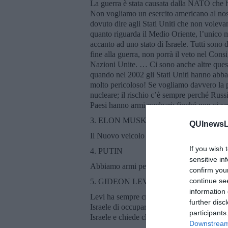
La guerra è stata causata dalla NATO che ha
Non vogliamo un esercito americano al nost
dovuto dire agli Stati Uniti che non voleva
quanto riguarda il Medio Oriente, l’unico mo
accanto ad uno stato di Israele. Tutti sono 
fine alla guerra, non porrà il veto nel Cons
Nazioni Unite. … Ci sono anche altre questi
quando nel 2002 gli Stati Uniti hanno abband
molto pericoloso! Se vogliamo davvero la p
nucleare; il rischio c’è sempre perché Russi
Paesi hanno armi nucleari: finché non ci sarà
3. ELON MUSK
QUInewsLu
Il Nuovo veicolo di SpaceX potrebbe distru
If you wish 
4. PUTIN
sensitive in
Abbiamo armi per colpire i Paesi occidenta
confirm you
continue se
5. GIDEON LEVI, giornalista israeliano
information 
Levi ha sempre criticato la politica di Isra
further disc
Israele di occupare illegalmente il territori
participants
Israele e chiede che venga restituita ai Pales
Downstream 