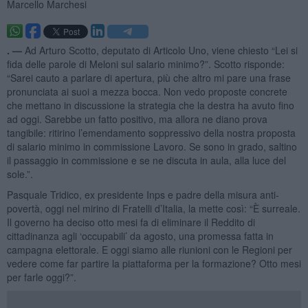
Marcello Marchesi
. —
Ad Arturo Scotto, deputato di Articolo Uno, viene chiesto “Lei si
fida delle parole di Meloni sul salario minimo?”. Scotto risponde:
“Sarei cauto a parlare di apertura, più che altro mi pare una frase
pronunciata ai suoi a mezza bocca. Non vedo proposte concrete
che mettano in discussione la strategia che la destra ha avuto fino
ad oggi. Sarebbe un fatto positivo, ma allora ne diano prova
tangibile: ritirino l’emendamento soppressivo della nostra proposta
di salario minimo in commissione Lavoro. Se sono in grado, saltino
il passaggio in commissione e se ne discuta in aula, alla luce del
sole.”.
Pasquale Tridico, ex presidente Inps e padre della misura anti-
povertà, oggi nel mirino di Fratelli d’Italia, la mette così: “È surreale.
Il governo ha deciso otto mesi fa di eliminare il Reddito di
cittadinanza agli ‘occupabili’ da agosto, una promessa fatta in
campagna elettorale. E oggi siamo alle riunioni con le Regioni per
vedere come far partire la piattaforma per la formazione? Otto mesi
per farle oggi?”.