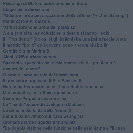
​Psicologi di Stato e autoritarismo di Stato
Elogio della diserzione
“Odiatori” e colpevolizzazione della vittima (“victim blaming”)
​Patriarcato e Piromania
"Ora si aprono le porte del paradiso"
​A sinistra si fa la rivoluzione, a destra si fanno i soldi
​Il “Presidente” (e con lei gli italiani) ha una bella faccia tosta
​Il mondo “bolle” ed i governi sono ancora più bolliti
​Gentile Sig.ra Marina B
​Alcol, GHB e triade oscura
​Specchio, specchio delle mie brame, chi è il politico più
oscuro del reame?
​Gibran e l’arco marcio del narcisismo
​Il prematuro trapasso di B. e Ramses II
​Non temo Berlusconi in sé, temo Berlusconi in me
​Mie risposte al mio Amico-psichiatra
​Secondo Porges e secondo me
​La “mente” secondo Jackson e McLean
La difficile dicibilità della Verità (2)
​Lettera da un Amico sul caso Seung (1)
​Cronaca di una tragedia annunciata
"​La doppia visione della funzione della psichiatria e “il caso