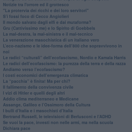
Notizie tra l'orrore ed il grottesco
"La protervia dei ricchi e dei loro servitori"
S’i fossi foco di Cecco Angiolieri
​Il mondo salvato dagli elfi e dai mutaforma?
Gru (Cattivissimo me) e lo Spirito di Goebbels
​La mal-destra, la mal-sinistra e il mal-tecnico
​La venerazione masochistica di un italiano vero
​L’eco-nazismo e le idee-forma dell’800 che sopravvivono in
noi
​Le radici “culturali” dell’ecofascismo, Nordio e Kamala Harris
Le radici dell’ecofascismo: la purezza della terra e della razza
Andiamo verso l’ecofascismo?
I costi economici dell’emergenza climatica
​La “pacchia” è finita! Ma per chi?
​Il fallimento della convivenza civile
​I vizi di Hitler e quelli degli altri
Addio clima mediterraneo e Medicane
​Assange, Galileo e l’Ossimoro della Cultura
​I bulli d’Italia e i masochisti d’Italia
​Bertrand Russell, le televisioni di Berlusconi e l’ADHD
​Se vuoi la pace, investi non nelle armi, ma nella scuola
​Dichiara pace