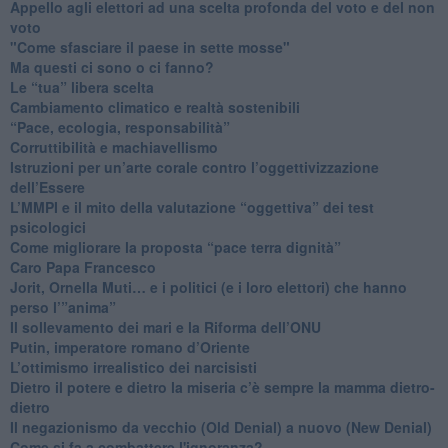
​Appello agli elettori ad una scelta profonda del voto e del non
voto
"Come sfasciare il paese in sette mosse"
​Ma questi ci sono o ci fanno?
​Le “tua” libera scelta
Cambiamento climatico e realtà sostenibili
“Pace, ecologia, responsabilità”
​Corruttibilità e machiavellismo
Istruzioni per un’arte corale contro l’oggettivizzazione
dell’Essere
​L’MMPI e il mito della valutazione “oggettiva” dei test
psicologici
Come migliorare la proposta “pace terra dignità”
Caro Papa Francesco
​Jorit, Ornella Muti… e i politici (e i loro elettori) che hanno
perso l’”anima”
​Il sollevamento dei mari e la Riforma dell’ONU
Putin, imperatore romano d’Oriente
​L’ottimismo irrealistico dei narcisisti
​Dietro il potere e dietro la miseria c’è sempre la mamma dietro-
dietro
Il negazionismo da vecchio (Old Denial) a nuovo (New Denial)
Come si fa a combattere l'ignoranza?