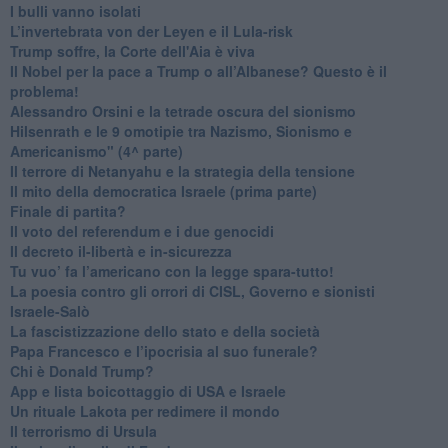
​I bulli vanno isolati
L’invertebrata von der Leyen e il Lula-risk
Trump soffre, la Corte dell'Aia è viva
​Il Nobel per la pace a Trump o all’Albanese? Questo è il
problema!
​Alessandro Orsini e la tetrade oscura del sionismo
​Hilsenrath e le 9 omotipie tra Nazismo, Sionismo e
Americanismo" (4^ parte)
​Il terrore di Netanyahu e la strategia della tensione
Il mito della democratica Israele (prima parte)
​Finale di partita?
​Il voto del referendum e i due genocidi
Il decreto il-libertà e in-sicurezza
Tu vuo’ fa l’americano con la legge spara-tutto!
La poesia contro gli orrori di CISL, Governo e sionisti
Israele-Salò
​La fascistizzazione dello stato e della società
Papa Francesco e l’ipocrisia al suo funerale?
​Chi è Donald Trump?
App e lista boicottaggio di USA e Israele
​Un rituale Lakota per redimere il mondo
Il terrorismo di Ursula