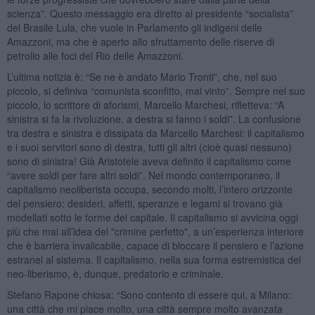
scienza”. Questo messaggio era diretto al presidente “socialista”
del Brasile Lula, che vuole in Parlamento gli indigeni delle
Amazzoni, ma che è aperto allo sfruttamento delle riserve di
petrolio alle foci del Rio delle Amazzoni.
L’ultima notizia è: “Se ne è andato Mario Tronti”, che, nel suo
piccolo, si definiva “comunista sconfitto, mai vinto”. Sempre nel suo
piccolo, lo scrittore di aforismi, Marcello Marchesi, rifletteva: “A
sinistra si fa la rivoluzione, a destra si fanno i soldi”. La confusione
tra destra e sinistra è dissipata da Marcello Marchesi: il capitalismo
e i suoi servitori sono di destra, tutti gli altri (cioè quasi nessuno)
sono di sinistra! Già Aristotele aveva definito il capitalismo come
“avere soldi per fare altri soldi”. Nel mondo contemporaneo, il
capitalismo neoliberista occupa, secondo molti, l’intero orizzonte
del pensiero: desideri, affetti, speranze e legami si trovano già
modellati sotto le forme del capitale. Il capitalismo si avvicina oggi
più che mai all’idea del "crimine perfetto", a un’esperienza interiore
che è barriera invalicabile, capace di bloccare il pensiero e l’azione
estranei al sistema. Il capitalismo, nella sua forma estremistica del
neo-liberismo, è, dunque, predatorio e criminale.
Stefano Rapone chiosa: “Sono contento di essere qui, a Milano:
una città che mi piace molto, una città sempre molto avanzata