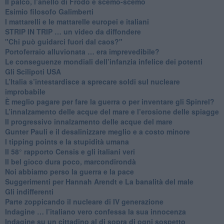
​Il palco, l’anello di Frodo e scemo-scemo
Esimio filosofo Galimberti
​I mattarelli e le mattarelle europei e italiani
​STRIP IN TRIP … un video da diffondere
"Chi può guidarci fuori dal caos?"
​Portoferraio alluvionata … era imprevedibile?
Le conseguenze mondiali dell’infanzia infelice dei potenti
​Gli Scilipoti USA
L’Italia s’intestardisce a sprecare soldi sul nucleare
improbabile
È meglio pagare per fare la guerra o per inventare gli Spinrel?
​L’innalzamento delle acque del mare e l’erosione delle spiagge
​Il progressivo innalzamento delle acque del mare
​Gunter Pauli e il desalinizzare meglio e a costo minore
I tipping points e la stupidità umana
​Il 58° rapporto Censis e gli italiani veri
​Il bel gioco dura poco, marcondirondà
Noi abbiamo perso la guerra e la pace
Suggerimenti per Hannah Arendt e La banalità del male
​Gli indifferenti
Parte zoppicando il nucleare di IV generazione
​Indagine … l’italiano vero confessa la sua innocenza
Indagine su un cittadino al di sopra di ogni sospetto