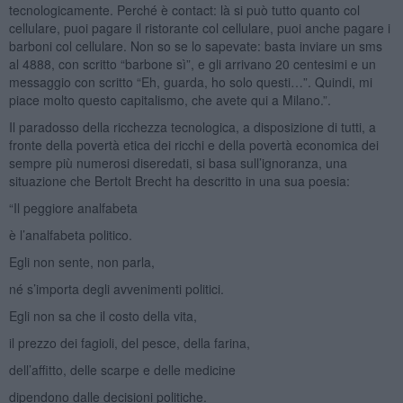
tecnologicamente. Perché è contact: là si può tutto quanto col
cellulare, puoi pagare il ristorante col cellulare, puoi anche pagare i
barboni col cellulare. Non so se lo sapevate: basta inviare un sms
al 4888, con scritto “barbone sì”, e gli arrivano 20 centesimi e un
messaggio con scritto “Eh, guarda, ho solo questi…”. Quindi, mi
piace molto questo capitalismo, che avete qui a Milano.”.
Il paradosso della ricchezza tecnologica, a disposizione di tutti, a
fronte della povertà etica dei ricchi e della povertà economica dei
sempre più numerosi diseredati, si basa sull’ignoranza, una
situazione che Bertolt Brecht ha descritto in una sua poesia:
“Il peggiore analfabeta
è l’analfabeta politico.
Egli non sente, non parla,
né s’importa degli avvenimenti politici.
Egli non sa che il costo della vita,
il prezzo dei fagioli, del pesce, della farina,
dell’affitto, delle scarpe e delle medicine
dipendono dalle decisioni politiche.