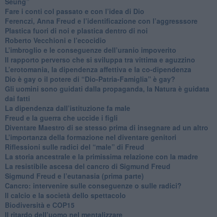
Seung”
​Fare i conti col passato e con l’idea di Dio
​Ferenczi, Anna Freud e l’identificazione con l’aggresssore
Plastica fuori di noi e plastica dentro di noi
​Roberto Vecchioni e l’ecocidio
​L’imbroglio e le conseguenze dell’uranio impoverito
​Il rapporto perverso che si sviluppa tra vittima e aguzzino
L’erotomania, la dipendenza affettiva e la co-dipendenza
​Dio è gay o il potere di “Dio-Patria-Famiglia” è gay?
​Gli uomini sono guidati dalla propaganda, la Natura è guidata
dai fatti
La dipendenza dall’istituzione fa male
​Freud e la guerra che uccide i figli
​Diventare Maestro di se stesso prima di insegnare ad un altro
L’importanza della formazione nel diventare genitori
Riflessioni sulle radici del “male” di Freud
​La storia ancestrale e la primissima relazione con la madre
​La resistibile ascesa del cancro di Sigmund Freud
Sigmund Freud e l’eutanasia (prima parte)
Cancro: intervenire sulle conseguenze o sulle radici?
​Il calcio e la società dello spettacolo
Biodiversità e COP15
​Il ritardo dell’uomo nel mentalizzare