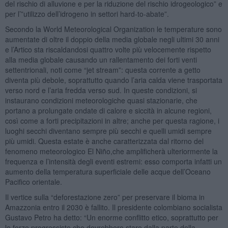
del rischio di alluvione e per la riduzione del rischio idrogeologico” e
per l’”utilizzo dell’idrogeno in settori hard-to-abate”.
Secondo la World Meteorological Organization le temperature sono
aumentate di oltre il doppio della media globale negli ultimi 30 anni
e l’Artico sta riscaldandosi quattro volte più velocemente rispetto
alla media globale causando un rallentamento dei forti venti
settentrionali, noti come “jet stream”: questa corrente a getto
diventa più debole, soprattutto quando l’aria calda viene trasportata
verso nord e l’aria fredda verso sud. In queste condizioni, si
instaurano condizioni meteorologiche quasi stazionarie, che
portano a prolungate ondate di calore e siccità in alcune regioni,
così come a forti precipitazioni in altre; anche per questa ragione, i
luoghi secchi diventano sempre più secchi e quelli umidi sempre
più umidi. Questa estate è anche caratterizzata dal ritorno del
fenomeno meteorologico El Niño,che amplificherà ulteriormente la
frequenza e l’intensità degli eventi estremi: esso comporta infatti un
aumento della temperatura superficiale delle acque dell’Oceano
Pacifico orientale.
Il vertice sulla “deforestazione zero” per preservare il bioma in
Amazzonia entro il 2030 è fallito. Il presidente colombiano socialista
Gustavo Petro ha detto: “Un enorme conflitto etico, soprattutto per
le forze progressiste che dovrebbero stare dalla parte della