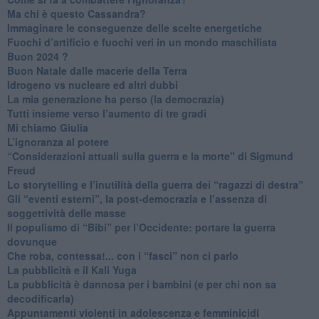
Ma chi è questo Cassandra?
Immaginare le conseguenze delle scelte energetiche
​Fuochi d’artificio e fuochi veri in un mondo maschilista
Buon 2024 ?
​Buon Natale dalle macerie della Terra
​Idrogeno vs nucleare ed altri dubbi
​La mia generazione ha perso (la democrazia)
​Tutti insieme verso l’aumento di tre gradi
Mi chiamo Giulia
L’ignoranza al potere
​“Considerazioni attuali sulla guerra e la morte" di Sigmund
Freud
​Lo storytelling e l’inutilità della guerra dei “ragazzi di destra”
​Gli “eventi esterni”, la post-democrazia e l’assenza di
soggettività delle masse
​Il populismo di “Bibi” per l’Occidente: portare la guerra
dovunque
​Che roba, contessa!... con i “fasci” non ci parlo
La pubblicità e il Kali Yuga
​La pubblicità è dannosa per i bambini (e per chi non sa
decodificarla)
​Appuntamenti violenti in adolescenza e femminicidi