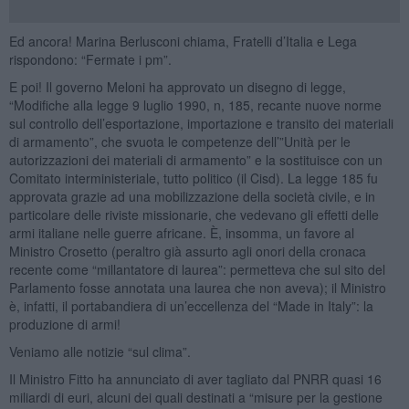
Ed ancora! Marina Berlusconi chiama, Fratelli d’Italia e Lega
rispondono: “Fermate i pm”.
E poi! Il governo Meloni ha approvato un disegno di legge,
“Modifiche alla legge 9 luglio 1990, n, 185, recante nuove norme
sul controllo dell’esportazione, importazione e transito dei materiali
di armamento”, che svuota le competenze dell’”Unità per le
autorizzazioni dei materiali di armamento” e la sostituisce con un
Comitato interministeriale, tutto politico (il Cisd). La legge 185 fu
approvata grazie ad una mobilizzazione della società civile, e in
particolare delle riviste missionarie, che vedevano gli effetti delle
armi italiane nelle guerre africane. È, insomma, un favore al
Ministro Crosetto (peraltro già assurto agli onori della cronaca
recente come “millantatore di laurea”: permetteva che sul sito del
Parlamento fosse annotata una laurea che non aveva); il Ministro
è, infatti, il portabandiera di un’eccellenza del “Made in Italy”: la
produzione di armi!
Veniamo alle notizie “sul clima”.
Il Ministro Fitto ha annunciato di aver tagliato dal PNRR quasi 16
miliardi di euri, alcuni dei quali destinati a “misure per la gestione