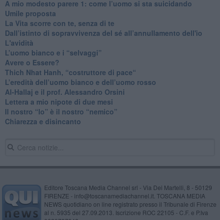
​A mio modesto parere 1: come l’uomo si sta suicidando
​Umile proposta
​La Vita scorre con te, senza di te
​Dall’istinto di sopravvivenza del sé all’annullamento dell'io
L'avidità
​L’uomo bianco e i “selvaggi”
​Avere o Essere?
​Thich Nhat Hanh, “costruttore di pace“
​L’eredità dell’uomo bianco e dell’uomo rosso
Al-Hallaj e il prof. Alessandro Orsini
​Lettera a mio nipote di due mesi
​Il nostro “Io” è il nostro “nemico”
​Chiarezza e disincanto
Editore Toscana Media Channel srl - Via Dei Martelli, 8 - 50129
FIRENZE - info@toscanamediachannel.it. TOSCANA MEDIA
NEWS quotidiano on line registrato presso il Tribunale di Firenze
al n. 5935 del 27.09.2013. Iscrizione ROC 22105 - C.F. e P.Iva