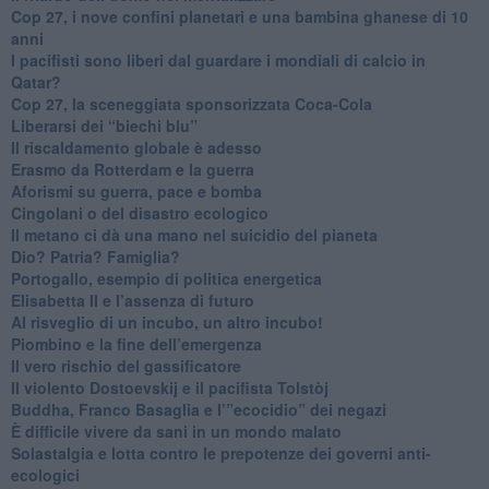
​Cop 27, i nove confini planetari e una bambina ghanese di 10
anni
​I pacifisti sono liberi dal guardare i mondiali di calcio in
Qatar?
​Cop 27, la sceneggiata sponsorizzata Coca-Cola
​Liberarsi dei “biechi blu”
Il riscaldamento globale è adesso
​Erasmo da Rotterdam e la guerra
​Aforismi su guerra, pace e bomba
Cingolani o del disastro ecologico
​Il metano ci dà una mano nel suicidio del pianeta
​Dio? Patria? Famiglia?
Portogallo, esempio di politica energetica
​Elisabetta II e l’assenza di futuro
Al risveglio di un incubo, un altro incubo!
​Piombino e la fine dell’emergenza
​Il vero rischio del gassificatore
​Il violento Dostoevskij e il pacifista Tolstòj
​Buddha, Franco Basaglia e l’”ecocidio” dei negazi
​È difficile vivere da sani in un mondo malato
Solastalgia e lotta contro le prepotenze dei governi anti-
ecologici