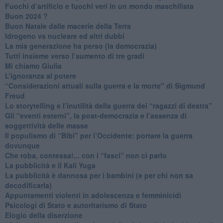
​Fuochi d’artificio e fuochi veri in un mondo maschilista
Buon 2024 ?
​Buon Natale dalle macerie della Terra
​Idrogeno vs nucleare ed altri dubbi
​La mia generazione ha perso (la democrazia)
​Tutti insieme verso l’aumento di tre gradi
Mi chiamo Giulia
L’ignoranza al potere
​“Considerazioni attuali sulla guerra e la morte" di Sigmund
Freud
​Lo storytelling e l’inutilità della guerra dei “ragazzi di destra”
​Gli “eventi esterni”, la post-democrazia e l’assenza di
soggettività delle masse
​Il populismo di “Bibi” per l’Occidente: portare la guerra
dovunque
​Che roba, contessa!... con i “fasci” non ci parlo
La pubblicità e il Kali Yuga
​La pubblicità è dannosa per i bambini (e per chi non sa
decodificarla)
​Appuntamenti violenti in adolescenza e femminicidi
​Psicologi di Stato e autoritarismo di Stato
Elogio della diserzione