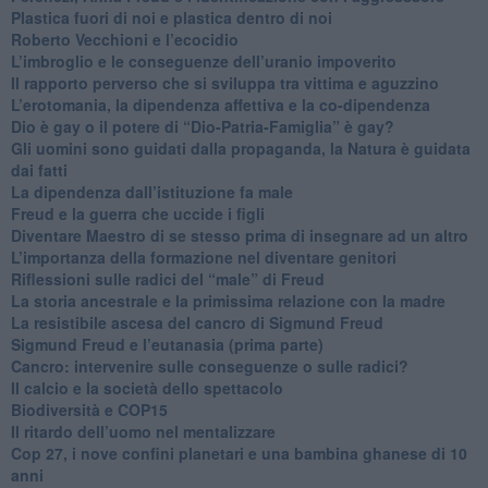
Plastica fuori di noi e plastica dentro di noi
​Roberto Vecchioni e l’ecocidio
​L’imbroglio e le conseguenze dell’uranio impoverito
​Il rapporto perverso che si sviluppa tra vittima e aguzzino
L’erotomania, la dipendenza affettiva e la co-dipendenza
​Dio è gay o il potere di “Dio-Patria-Famiglia” è gay?
​Gli uomini sono guidati dalla propaganda, la Natura è guidata
dai fatti
La dipendenza dall’istituzione fa male
​Freud e la guerra che uccide i figli
​Diventare Maestro di se stesso prima di insegnare ad un altro
L’importanza della formazione nel diventare genitori
Riflessioni sulle radici del “male” di Freud
​La storia ancestrale e la primissima relazione con la madre
​La resistibile ascesa del cancro di Sigmund Freud
Sigmund Freud e l’eutanasia (prima parte)
Cancro: intervenire sulle conseguenze o sulle radici?
​Il calcio e la società dello spettacolo
Biodiversità e COP15
​Il ritardo dell’uomo nel mentalizzare
​Cop 27, i nove confini planetari e una bambina ghanese di 10
anni