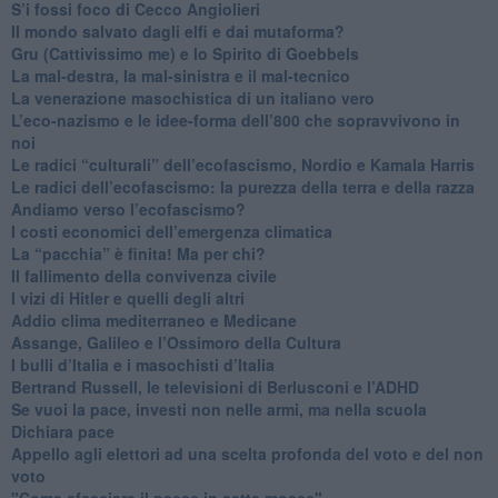
S’i fossi foco di Cecco Angiolieri
​Il mondo salvato dagli elfi e dai mutaforma?
Gru (Cattivissimo me) e lo Spirito di Goebbels
​La mal-destra, la mal-sinistra e il mal-tecnico
​La venerazione masochistica di un italiano vero
​L’eco-nazismo e le idee-forma dell’800 che sopravvivono in
noi
​Le radici “culturali” dell’ecofascismo, Nordio e Kamala Harris
Le radici dell’ecofascismo: la purezza della terra e della razza
Andiamo verso l’ecofascismo?
I costi economici dell’emergenza climatica
​La “pacchia” è finita! Ma per chi?
​Il fallimento della convivenza civile
​I vizi di Hitler e quelli degli altri
Addio clima mediterraneo e Medicane
​Assange, Galileo e l’Ossimoro della Cultura
​I bulli d’Italia e i masochisti d’Italia
​Bertrand Russell, le televisioni di Berlusconi e l’ADHD
​Se vuoi la pace, investi non nelle armi, ma nella scuola
​Dichiara pace
​Appello agli elettori ad una scelta profonda del voto e del non
voto
"Come sfasciare il paese in sette mosse"