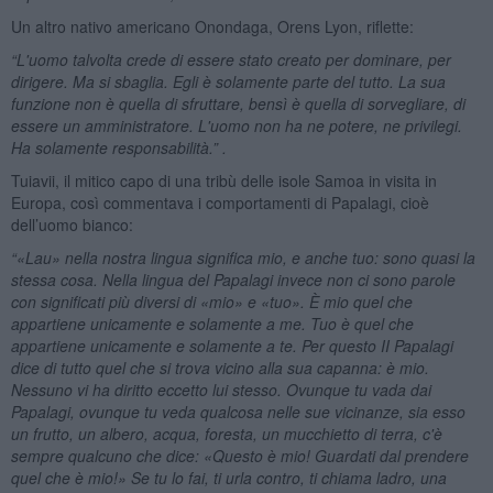
Un altro nativo americano Onondaga, Orens Lyon, riflette:
“L'uomo talvolta crede di essere stato creato per dominare, per
dirigere. Ma si sbaglia. Egli è solamente parte del tutto. La sua
funzione non è quella di sfruttare, bensì è quella di sorvegliare, di
essere un amministratore. L'uomo non ha ne potere, ne privilegi.
Ha solamente responsabilità.” .
Tuiavii, il mitico capo di una tribù delle isole Samoa in visita in
Europa, così commentava i comportamenti di Papalagi, cioè
dell’uomo bianco:
“«Lau» nella nostra lingua significa mio, e anche tuo: sono quasi la
stessa cosa. Nella lingua del Papalagi invece non ci sono parole
con significati più diversi di «mio» e «tuo». È mio quel che
appartiene unicamente e solamente a me. Tuo è quel che
appartiene unicamente e solamente a te. Per questo II Papalagi
dice di tutto quel che si trova vicino alla sua capanna: è mio.
Nessuno vi ha diritto eccetto lui stesso. Ovunque tu vada dai
Papalagi, ovunque tu veda qualcosa nelle sue vicinanze, sia esso
un frutto, un albero, acqua, foresta, un mucchietto di terra, c'è
sempre qualcuno che dice: «Questo è mio! Guardati dal prendere
quel che è mio!» Se tu lo fai, ti urla contro, ti chiama ladro, una