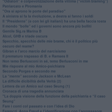
“Odiatori” e colpevolizzazione della vittima (“victim blaming”)
​Patriarcato e Piromania
"Ora si aprono le porte del paradiso"
​A sinistra si fa la rivoluzione, a destra si fanno i soldi
​Il “Presidente” (e con lei gli italiani) ha una bella faccia tosta
​Il mondo “bolle” ed i governi sono ancora più bolliti
​Gentile Sig.ra Marina B
​Alcol, GHB e triade oscura
​Specchio, specchio delle mie brame, chi è il politico più
oscuro del reame?
​Gibran e l’arco marcio del narcisismo
​Il prematuro trapasso di B. e Ramses II
​Non temo Berlusconi in sé, temo Berlusconi in me
​Mie risposte al mio Amico-psichiatra
​Secondo Porges e secondo me
​La “mente” secondo Jackson e McLean
La difficile dicibilità della Verità (2)
​Lettera da un Amico sul caso Seung (1)
​Cronaca di una tragedia annunciata
"​La doppia visione della funzione della psichiatria e “il caso
Seung”
​Fare i conti col passato e con l’idea di Dio
​Ferenczi, Anna Freud e l’identificazione con l’aggresssore