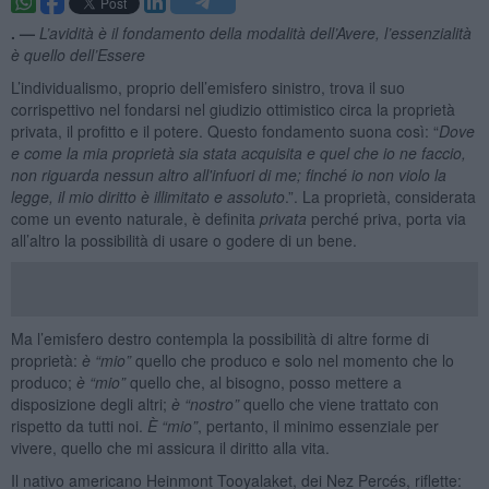
. —
L’avidità è il fondamento della modalità dell’Avere, l’essenzialità
è quello dell’Essere
L’individualismo, proprio dell’emisfero sinistro, trova il suo
corrispettivo nel fondarsi nel giudizio ottimistico circa la proprietà
privata, il profitto e il potere. Questo fondamento suona così: “
Dove
e come la mia proprietà sia stata acquisita e quel che io ne faccio,
non riguarda nessun altro all'infuori di me; finché io non violo la
legge, il mio diritto è illimitato e assoluto
.”. La proprietà, considerata
come un evento naturale, è definita
privata
perché priva, porta via
all’altro la possibilità di usare o godere di un bene.
Ma l’emisfero destro contempla la possibilità di altre forme di
proprietà:
è “mio”
quello che produco e solo nel momento che lo
produco;
è “mio”
quello che, al bisogno, posso mettere a
disposizione degli altri;
è “nostro”
quello che viene trattato con
rispetto da tutti noi.
È “mio”
, pertanto, il minimo essenziale per
vivere, quello che mi assicura il diritto alla vita.
Il nativo americano Heinmont Tooyalaket, dei Nez Percés, riflette: