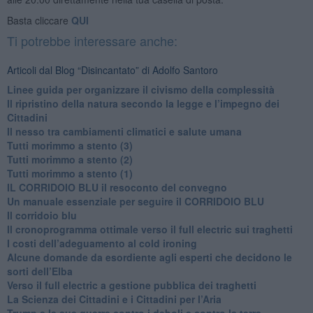
Basta cliccare
QUI
Ti potrebbe interessare anche:
Articoli dal Blog “Disincantato” di Adolfo Santoro
​Linee guida per organizzare il civismo della complessità
​Il ripristino della natura secondo la legge e l’impegno dei
Cittadini
Il nesso tra cambiamenti climatici e salute umana
Tutti morimmo a stento (3)
Tutti morimmo a stento (2)
​Tutti morimmo a stento (1)
IL CORRIDOIO BLU il resoconto del convegno
Un manuale essenziale per seguire il CORRIDOIO BLU
Il corridoio blu
​Il cronoprogramma ottimale verso il full electric sui traghetti
​I costi dell’adeguamento al cold ironing
Alcune domande da esordiente agli esperti che decidono le
sorti dell’Elba
Verso il full electric a gestione pubblica dei traghetti​
​La Scienza dei Cittadini e i Cittadini per l’Aria
Trump e le sue guerre contro i deboli e contro la terra