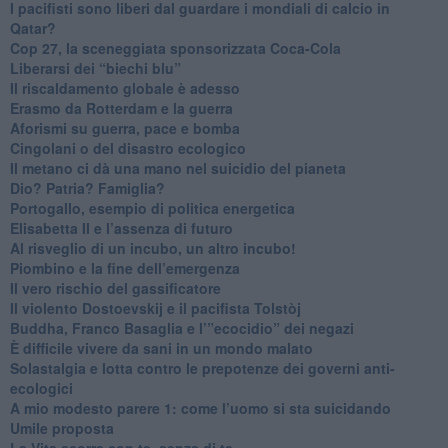
​I pacifisti sono liberi dal guardare i mondiali di calcio in
Qatar?
​Cop 27, la sceneggiata sponsorizzata Coca-Cola
​Liberarsi dei “biechi blu”
Il riscaldamento globale è adesso
​Erasmo da Rotterdam e la guerra
​Aforismi su guerra, pace e bomba
Cingolani o del disastro ecologico
​Il metano ci dà una mano nel suicidio del pianeta
​Dio? Patria? Famiglia?
Portogallo, esempio di politica energetica
​Elisabetta II e l’assenza di futuro
Al risveglio di un incubo, un altro incubo!
​Piombino e la fine dell’emergenza
​Il vero rischio del gassificatore
​Il violento Dostoevskij e il pacifista Tolstòj
​Buddha, Franco Basaglia e l’”ecocidio” dei negazi
​È difficile vivere da sani in un mondo malato
Solastalgia e lotta contro le prepotenze dei governi anti-
ecologici
​A mio modesto parere 1: come l’uomo si sta suicidando
​Umile proposta
​La Vita scorre con te, senza di te