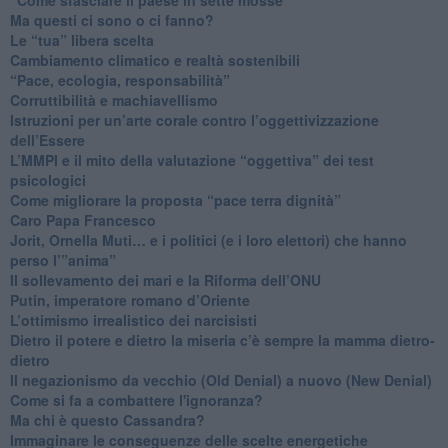
​Ma questi ci sono o ci fanno?
​Le “tua” libera scelta
Cambiamento climatico e realtà sostenibili
“Pace, ecologia, responsabilità”
​Corruttibilità e machiavellismo
Istruzioni per un’arte corale contro l’oggettivizzazione
dell’Essere
​L’MMPI e il mito della valutazione “oggettiva” dei test
psicologici
Come migliorare la proposta “pace terra dignità”
Caro Papa Francesco
​Jorit, Ornella Muti… e i politici (e i loro elettori) che hanno
perso l’”anima”
​Il sollevamento dei mari e la Riforma dell’ONU
Putin, imperatore romano d’Oriente
​L’ottimismo irrealistico dei narcisisti
​Dietro il potere e dietro la miseria c’è sempre la mamma dietro-
dietro
Il negazionismo da vecchio (Old Denial) a nuovo (New Denial)
Come si fa a combattere l'ignoranza?
Ma chi è questo Cassandra?
Immaginare le conseguenze delle scelte energetiche