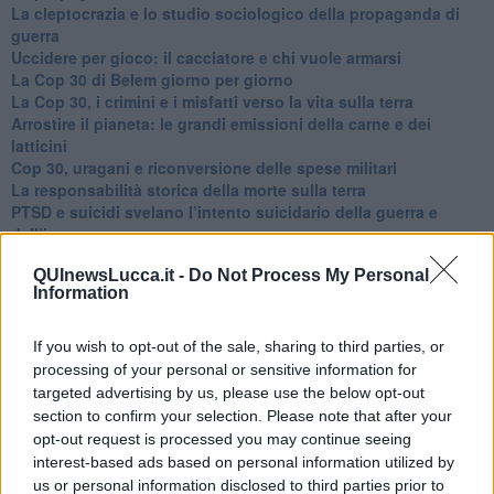
​La cleptocrazia e lo studio sociologico della propaganda di
guerra
​Uccidere per gioco: il cacciatore e chi vuole armarsi
​La Cop 30 di Belem giorno per giorno
La Cop 30, i crimini e i misfatti verso la vita sulla terra
Arrostire il pianeta: le grandi emissioni della carne e dei
latticini
​Cop 30, uragani e riconversione delle spese militari
La responsabilità storica della morte sulla terra
PTSD e suicidi svelano l’intento suicidario della guerra e
dell’ignoranza
Il Wenzi e la decadenza verso la guerra e la morte
QUInewsLucca.it -
Do Not Process My Personal
​Il tecno-fascismo e i suoi nemici delusi
Information
​I comici e il vittimismo paranoideo al potere
​La virtù secondo Confucio e Xi (seconda parte)
Le Pax imperiali e Tianxia (prima parte)
If you wish to opt-out of the sale, sharing to third parties, or
Un mondo condiviso a misura di bambino
processing of your personal or sensitive information for
​Un chiarimento, Chris Hedges e qualche domanda
targeted advertising by us, please use the below opt-out
Il velleitarismo di Trump, dell’UE e di Darwin
section to confirm your selection. Please note that after your
​Karen Horney e il ponte sullo Stretto
opt-out request is processed you may continue seeing
​I bulli vanno isolati
interest-based ads based on personal information utilized by
L’invertebrata von der Leyen e il Lula-risk
us or personal information disclosed to third parties prior to