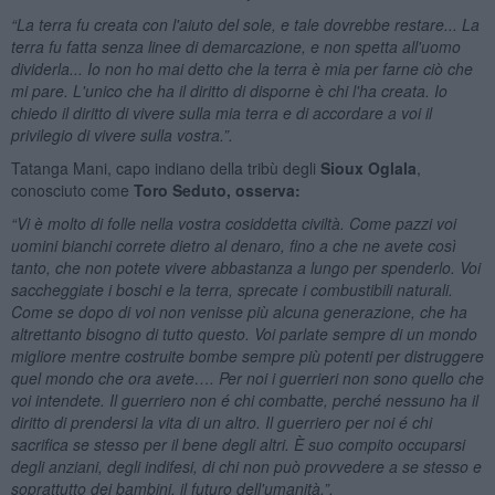
“La terra fu creata con l'aiuto del sole, e tale dovrebbe restare... La
terra fu fatta senza linee di demarcazione, e non spetta all'uomo
dividerla... Io non ho mai detto che la terra è mia per farne ciò che
mi pare. L'unico che ha il diritto di disporne è chi l'ha creata. Io
chiedo il diritto di vivere sulla mia terra e di accordare a voi il
privilegio di vivere sulla vostra.”.
Tatanga Mani, capo indiano della tribù degli
Sioux Oglala
,
conosciuto come
Toro Seduto, osserva:
“Vi è molto di folle nella vostra cosiddetta civiltà. Come pazzi voi
uomini bianchi correte dietro al denaro, fino a che ne avete così
tanto, che non potete vivere abbastanza a lungo per spenderlo. Voi
saccheggiate i boschi e la terra,
sprecate i combustibili naturali.
Come se dopo di voi non venisse più alcuna generazione, che ha
altrettanto bisogno di tutto questo. Voi parlate sempre di un mondo
migliore mentre costruite bombe sempre più potenti per distruggere
quel mondo che ora avete….
Per noi i guerrieri non sono quello che
voi intendete. Il guerriero non é chi combatte, perché nessuno ha il
diritto di prendersi la vita di un altro. Il guerriero per noi é chi
sacrifica se stesso per il bene degli altri. È suo compito occuparsi
degli anziani, degli indifesi, di chi non può provvedere a se stesso e
soprattutto dei bambini, il futuro dell'umanità.”.