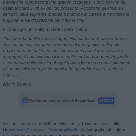
parola che rappresenta una grande vergogna, e solo perché hai
osato toccare il «mio» del tuo prossimo. Accorrono gli amici e i
servitori delle supreme autorità ti mettono in catene e ti portano in
prigione, e sei disprezzato per tutta la vita.”.
Il Papalagi è, in realtà, un ladro della Natura:
“I più derubano Dio senza ritegno. Non sanno fare diversamente.
Spesso non si accorgono nemmeno di fare qualcosa di male:
proprio perché tutti fanno così senza darsi pensiero e provare
vergogna. Alcuni ricevono il loro molto «mio» dalle mani del padre
al momento della nascita. A ogni modo Dio non ha quasi più niente,
gli uomini gli hanno preso quasi tutto facendone il loro «mio» e
«tuo»….”.
Adolfo Santoro
Se vuoi leggere le notizie principali della Toscana iscriviti alla
Newsletter QUInews - ToscanaMedia.
Arriva gratis tutti i giorni
alle 20:00 direttamente nella tua casella di posta.