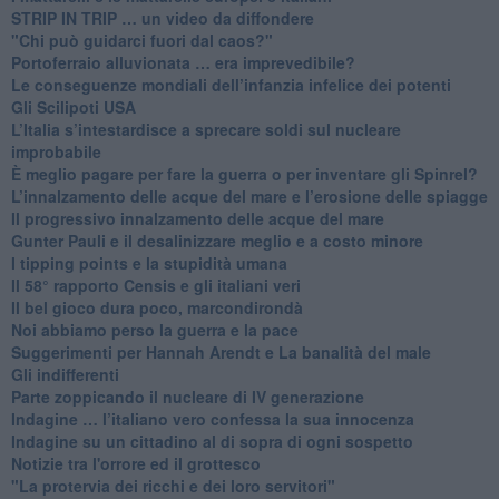
​STRIP IN TRIP … un video da diffondere
"Chi può guidarci fuori dal caos?"
​Portoferraio alluvionata … era imprevedibile?
Le conseguenze mondiali dell’infanzia infelice dei potenti
​Gli Scilipoti USA
L’Italia s’intestardisce a sprecare soldi sul nucleare
improbabile
È meglio pagare per fare la guerra o per inventare gli Spinrel?
​L’innalzamento delle acque del mare e l’erosione delle spiagge
​Il progressivo innalzamento delle acque del mare
​Gunter Pauli e il desalinizzare meglio e a costo minore
I tipping points e la stupidità umana
​Il 58° rapporto Censis e gli italiani veri
​Il bel gioco dura poco, marcondirondà
Noi abbiamo perso la guerra e la pace
Suggerimenti per Hannah Arendt e La banalità del male
​Gli indifferenti
Parte zoppicando il nucleare di IV generazione
​Indagine … l’italiano vero confessa la sua innocenza
Indagine su un cittadino al di sopra di ogni sospetto
Notizie tra l'orrore ed il grottesco
"La protervia dei ricchi e dei loro servitori"