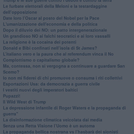
​Le furbate elettorali della Meloni e la testardaggine
dell’opposizione
​Date loro l’Oscar al posto del Nobel per la Pace
L'umanizzazione dell'economia e della politica
​Dopo il diluvio dei NO: un patto intergenerazionale
​Un grandioso NO ai falchi teocratici e ai loro vassalli
La religione è la cocaina dei potenti
Donald e Bibi confinati nell’isola di St James?
L’italiano vero e la paura che al referendum vinca il No
​Complottismo o capitalismo globale?
​Ma, contessa, non si vergogna a continuare a guardare San
Scemo?
​Io non mi fiderei di chi promuove o consuma i riti collettivi
Esportazioni Usa: da democrazia a guerra civile
​I vestiti nuovi degli imperatori baltici
​Pupazzi!
​Il Wild West di Trump
​La depressione infantile di Roger Waters e la propaganda di
guerra"
​La disinformazione climatica veicolata dai media
Senza una Retta Visione l’Uomo è un automa
​La propaganda bellica nostrana vs l’hasbarà dei sionisti