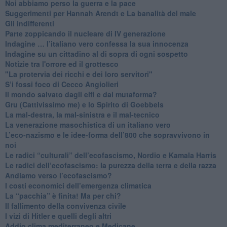
Noi abbiamo perso la guerra e la pace
Suggerimenti per Hannah Arendt e La banalità del male
​Gli indifferenti
Parte zoppicando il nucleare di IV generazione
​Indagine … l’italiano vero confessa la sua innocenza
Indagine su un cittadino al di sopra di ogni sospetto
Notizie tra l'orrore ed il grottesco
"La protervia dei ricchi e dei loro servitori"
S’i fossi foco di Cecco Angiolieri
​Il mondo salvato dagli elfi e dai mutaforma?
Gru (Cattivissimo me) e lo Spirito di Goebbels
​La mal-destra, la mal-sinistra e il mal-tecnico
​La venerazione masochistica di un italiano vero
​L’eco-nazismo e le idee-forma dell’800 che sopravvivono in
noi
​Le radici “culturali” dell’ecofascismo, Nordio e Kamala Harris
Le radici dell’ecofascismo: la purezza della terra e della razza
Andiamo verso l’ecofascismo?
I costi economici dell’emergenza climatica
​La “pacchia” è finita! Ma per chi?
​Il fallimento della convivenza civile
​I vizi di Hitler e quelli degli altri
Addio clima mediterraneo e Medicane