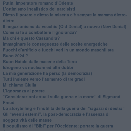
Putin, imperatore romano d’Oriente
​L’ottimismo irrealistico dei narcisisti
​Dietro il potere e dietro la miseria c’è sempre la mamma dietro-
dietro
Il negazionismo da vecchio (Old Denial) a nuovo (New Denial)
Come si fa a combattere l'ignoranza?
Ma chi è questo Cassandra?
Immaginare le conseguenze delle scelte energetiche
​Fuochi d’artificio e fuochi veri in un mondo maschilista
Buon 2024 ?
​Buon Natale dalle macerie della Terra
​Idrogeno vs nucleare ed altri dubbi
​La mia generazione ha perso (la democrazia)
​Tutti insieme verso l’aumento di tre gradi
Mi chiamo Giulia
L’ignoranza al potere
​“Considerazioni attuali sulla guerra e la morte" di Sigmund
Freud
​Lo storytelling e l’inutilità della guerra dei “ragazzi di destra”
​Gli “eventi esterni”, la post-democrazia e l’assenza di
soggettività delle masse
​Il populismo di “Bibi” per l’Occidente: portare la guerra