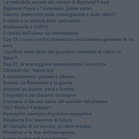
​La resistibile ascesa del cancro di Sigmund Freud
Sigmund Freud e l’eutanasia (prima parte)
Cancro: intervenire sulle conseguenze o sulle radici?
​Il calcio e la società dello spettacolo
Biodiversità e COP15
​Il ritardo dell’uomo nel mentalizzare
​Cop 27, i nove confini planetari e una bambina ghanese di 10
anni
​I pacifisti sono liberi dal guardare i mondiali di calcio in
Qatar?
​Cop 27, la sceneggiata sponsorizzata Coca-Cola
​Liberarsi dei “biechi blu”
Il riscaldamento globale è adesso
​Erasmo da Rotterdam e la guerra
​Aforismi su guerra, pace e bomba
Cingolani o del disastro ecologico
​Il metano ci dà una mano nel suicidio del pianeta
​Dio? Patria? Famiglia?
Portogallo, esempio di politica energetica
​Elisabetta II e l’assenza di futuro
Al risveglio di un incubo, un altro incubo!
​Piombino e la fine dell’emergenza
​Il vero rischio del gassificatore