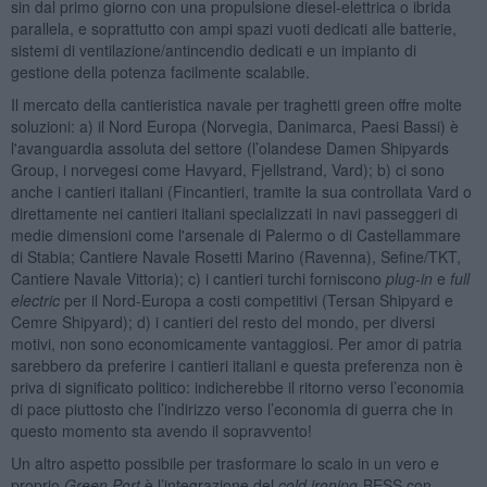
sin dal primo giorno con una propulsione diesel-elettrica o ibrida
parallela, e soprattutto con ampi spazi vuoti dedicati alle batterie,
sistemi di ventilazione/antincendio dedicati e un impianto di
gestione della potenza facilmente scalabile.
Il mercato della cantieristica navale per traghetti green offre molte
soluzioni: a) il Nord Europa (Norvegia, Danimarca, Paesi Bassi) è
l'avanguardia assoluta del settore (l’olandese Damen Shipyards
Group, i norvegesi come Havyard, Fjellstrand, Vard); b) ci sono
anche i cantieri italiani (Fincantieri, tramite la sua controllata Vard o
direttamente nei cantieri italiani specializzati in navi passeggeri di
medie dimensioni come l'arsenale di Palermo o di Castellammare
di Stabia; Cantiere Navale Rosetti Marino (Ravenna), Sefine/TKT,
Cantiere Navale Vittoria); c) i cantieri turchi forniscono
plug-in
e
full
electric
per il Nord-Europa a costi competitivi (Tersan Shipyard e
Cemre Shipyard); d) i cantieri del resto del mondo, per diversi
motivi, non sono economicamente vantaggiosi. Per amor di patria
sarebbero da preferire i cantieri italiani e questa preferenza non è
priva di significato politico: indicherebbe il ritorno verso l’economia
di pace piuttosto che l’indirizzo verso l’economia di guerra che in
questo momento sta avendo il sopravvento!
Un altro aspetto possibile per trasformare lo scalo in un vero e
proprio
Green Port
è l’integrazione del
cold ironing
-BESS con