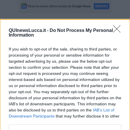
Se vuoi leggere le notizie principali della Toscana iscriviti alla
QUInewsLucca.it -
Do Not Process My Personal
Newsletter QUInews - ToscanaMedia.
Arriva gratis tutti i giorni
Information
alle 20:00 direttamente nella tua casella di posta.
Basta cliccare
QUI
If you wish to opt-out of the sale, sharing to third parties, or
processing of your personal or sensitive information for
Ti potrebbe interessare anche:
targeted advertising by us, please use the below opt-out
section to confirm your selection. Please note that after your
Articoli dal Blog “Disincantato” di Adolfo Santoro
opt-out request is processed you may continue seeing
​Un esempio di civismo
interest-based ads based on personal information utilized by
​Linee guida per organizzare il civismo della complessità
us or personal information disclosed to third parties prior to
​Il ripristino della natura secondo la legge e l’impegno dei
your opt-out. You may separately opt-out of the further
Cittadini
disclosure of your personal information by third parties on the
Il nesso tra cambiamenti climatici e salute umana
IAB’s list of downstream participants. This information may
Tutti morimmo a stento (3)
also be disclosed by us to third parties on the
IAB’s List of
Tutti morimmo a stento (2)
Downstream Participants
that may further disclose it to other
​Tutti morimmo a stento (1)
third parties.
IL CORRIDOIO BLU il resoconto del convegno
Un manuale essenziale per seguire il CORRIDOIO BLU