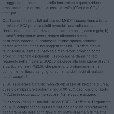
di legge, ha un contenuto di zolfo bassissimo e questo riduce
drasticamente le emissioni di ossidi di zolfo (SOx) e di CO₂ fin dal
principio.
Quali sono i danni evitati dall’uso del MGO? L’esposizione a breve
termine all’SO2 provoca effetti reversibili una volta cessata
l’inalazione, tra cui: a) irritazione: bruciore a occhi, naso e gola; b)
difficoltà respiratorie: tosse, respiro affannoso e senso di
costrizione toracica; c) broncocostrizione: spasmi bronchiali,
particolarmente intensi nei soggetti sensibili. Gli effetti cronici
favoriscono a) asma; b) patologie respiratorie croniche come
bronchiti, tracheiti e polmoniti. Ci sono anche danni indiretti:
reagendo nell’atmosfera, SO2 contribuisce alla formazione di solfati
e particolato fine (PM2.5), che penetrano profondamente nei
polmoni e nel flusso sanguigno, aumentando i rischi di malattie
cardiovascolari.
2. SCR (
Selective Catalytic Reduction
): grazie all’iniezione di urea,
questo catalizzatore trasforma fino al 90-95% degli ossidi di azoto
(NOx) in innocuo azoto molecolare (N2) e vapore acqueo.
Quali sono i danni evitati dall’uso del SCR? Gli effetti sull'organismo
dell’NO2 comprendono: a) infiammazione delle vie respiratorie; b)
peggioramento delle condizioni di chi soffre di asma o di malattie