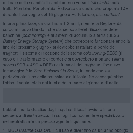
ottimale nello scandire il cambiamento verso il
full electric
nella
tratta Piombino-Portoferraio. È diverso da quello che proporrà T&E
durante il convegno del 15 giugno a Portoferraio, alla
Gattaia
?
In una prima fase, da ora fino a 1-2 anni, mentre la Regione dà
corpo al nuovo Bando - che dia senso all’elettrificazione delle
banchine (
cold ironing
) e ai sistemi di accumulo a terra (BESS -
Battery Energy Storage System
) che potrebbero funzionare entro la
fine del prossimo giugno - si dovrebbe installare a bordo dei
traghetti il sistema di ricezione del sistema
cold ironing-BESS
(il
cavo e il trasformatore di bordo) e si dovrebbero montare i
filtri a
secco
(SCR + ASC + DFP) nei fumaioli del traghetto; l’obiettivo
tecnologico è lo
Zero Emissioni in Sosta
, in modo che sia
perfezionato l’uso delle banchine elettrificate. Ne conseguirebbe
l’abbattimento totale dei fumi e del rumore di giorno e di notte.
L’abbattimento drastico degli inquinanti locali avviene in una
sequenza di
filtri a secco
, in cui ogni componente è specializzato
nel neutralizzare un preciso agente inquinante:
1. MGO (
Marine Gas Oil
), il cui uso è diventato da un anno obbligo