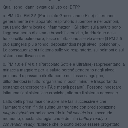
Quali sono i danni evitati dall’uso del DFP?
a. PM 10 e PM 2.5 (Particolato Grossolano e Fine) si fermano
generalmente nell’apparato respiratorio superiore e nei polmoni,
causando danni locali e infiammazioni. Gli effetti sulla salute sono
l’aggravamento di asma e bronchiti croniche, la riduzione della
funzionalità polmonare, tosse e irritazione alle vie aeree (il PM 2.5
può spingersi più a fondo, depositandosi negli alveoli polmonari).
Le conseguenze si riflettono sulle vie respiratorie, sui polmoni e sul
sistema cardiovascolare.
b. PM 1.0 e PM 0.1 (Particolato Sottile e Ultrafine) rappresentano la
minaccia maggiore per la salute perché penetrano negli alveoli
polmonari e passano direttamente nel flusso sanguigno,
diffondendosi in tutto l’organismo in pochi minuti e trasportando
sostanze cancerogene (IPA e metalli pesanti). Possono innescare
infiammazioni sistemiche croniche, alterare il sistema nervoso e
L’atto della prima fase che apre alle fasi successive è che
l’armatore ordini fin da subito un traghetto con predisposizione
plug-in hybrid
per poi convertirlo in
full electric
in un secondo
momento; questa strategia, che è definita
battery-ready
o
conversion-ready
, richiede che lo scafo debba essere progettato