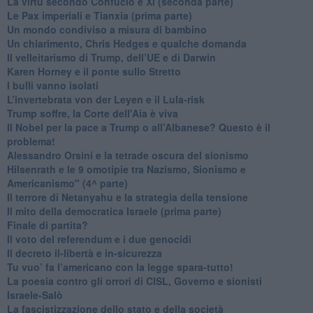
​La virtù secondo Confucio e Xi (seconda parte)
Le Pax imperiali e Tianxia (prima parte)
Un mondo condiviso a misura di bambino
​Un chiarimento, Chris Hedges e qualche domanda
Il velleitarismo di Trump, dell’UE e di Darwin
​Karen Horney e il ponte sullo Stretto
​I bulli vanno isolati
L’invertebrata von der Leyen e il Lula-risk
Trump soffre, la Corte dell'Aia è viva
​Il Nobel per la pace a Trump o all’Albanese? Questo è il
problema!
​Alessandro Orsini e la tetrade oscura del sionismo
​Hilsenrath e le 9 omotipie tra Nazismo, Sionismo e
Americanismo" (4^ parte)
​Il terrore di Netanyahu e la strategia della tensione
Il mito della democratica Israele (prima parte)
​Finale di partita?
​Il voto del referendum e i due genocidi
Il decreto il-libertà e in-sicurezza
Tu vuo’ fa l’americano con la legge spara-tutto!
La poesia contro gli orrori di CISL, Governo e sionisti
Israele-Salò
​La fascistizzazione dello stato e della società