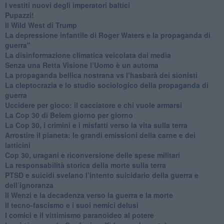
​I vestiti nuovi degli imperatori baltici
​Pupazzi!
​Il Wild West di Trump
​La depressione infantile di Roger Waters e la propaganda di
guerra"
​La disinformazione climatica veicolata dai media
Senza una Retta Visione l’Uomo è un automa
​La propaganda bellica nostrana vs l’hasbarà dei sionisti
​La cleptocrazia e lo studio sociologico della propaganda di
guerra
​Uccidere per gioco: il cacciatore e chi vuole armarsi
​La Cop 30 di Belem giorno per giorno
La Cop 30, i crimini e i misfatti verso la vita sulla terra
Arrostire il pianeta: le grandi emissioni della carne e dei
latticini
​Cop 30, uragani e riconversione delle spese militari
La responsabilità storica della morte sulla terra
PTSD e suicidi svelano l’intento suicidario della guerra e
dell’ignoranza
Il Wenzi e la decadenza verso la guerra e la morte
​Il tecno-fascismo e i suoi nemici delusi
​I comici e il vittimismo paranoideo al potere