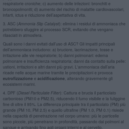
respiratorie croniche; c) aumento delle infezioni: bronchiti e
broncopolmoniti; d) aumento del rischio di malattie cardiovascolari,
infarti, ictus e riduzione dell’aspettativa di vita.
3. ASC (
Ammonia Slip Catalyst
): elimina i residui di ammoniaca che
potrebbero sfuggire al processo SCR, evitando che vengano
rilasciati in atmosfera.
Quali sono i danni evitati dall’uso di ASC? Gli impatti principali
dell’ammoniaca includono: a) bruciore, lacrimazione, tosse e
irritazione alle vie respiratorie; b) danni polmonari: edema
polmonare e insufficienza respiratoria; danni da contatto sulla pelle:
ustioni, irritazioni e altri danni più gravi. L'ammoniaca dall’aria
ricade nelle acque marine tramite le precipitazioni e provoca
eutrofizzazione
e
acidificazione
, alterando gravemente gli
ecosistemi marini.
4. DPF (
Diesel Particulate Filter
): Cattura e brucia il particolato
carbonioso (PM10 e PM2.5), riducendo il fumo visibile e la fuliggine
fine di oltre il 95%. La differenza principale tra il particolato (PM) più
grande (PM 10, PM 2.5) e quello ultrafine (PM 1.0, PM 0.1) risiede
nella capacità di penetrazione nel corpo umano: più le particelle
sono piccole, più penetrano in profondità, passando dai polmoni al
sangue e arrivando fino agli organi interni e al cervello.