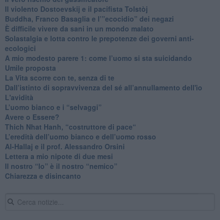
​Il violento Dostoevskij e il pacifista Tolstòj
​Buddha, Franco Basaglia e l’”ecocidio” dei negazi
​È difficile vivere da sani in un mondo malato
Solastalgia e lotta contro le prepotenze dei governi anti-
ecologici
​A mio modesto parere 1: come l’uomo si sta suicidando
​Umile proposta
​La Vita scorre con te, senza di te
​Dall’istinto di sopravvivenza del sé all’annullamento dell'io
L'avidità
​L’uomo bianco e i “selvaggi”
​Avere o Essere?
​Thich Nhat Hanh, “costruttore di pace“
​L’eredità dell’uomo bianco e dell’uomo rosso
Al-Hallaj e il prof. Alessandro Orsini
​Lettera a mio nipote di due mesi
​Il nostro “Io” è il nostro “nemico”
​Chiarezza e disincanto