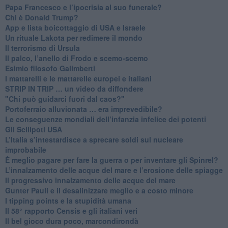
Papa Francesco e l’ipocrisia al suo funerale?
​Chi è Donald Trump?
App e lista boicottaggio di USA e Israele
​Un rituale Lakota per redimere il mondo
Il terrorismo di Ursula
​Il palco, l’anello di Frodo e scemo-scemo
Esimio filosofo Galimberti
​I mattarelli e le mattarelle europei e italiani
​STRIP IN TRIP … un video da diffondere
"Chi può guidarci fuori dal caos?"
​Portoferraio alluvionata … era imprevedibile?
Le conseguenze mondiali dell’infanzia infelice dei potenti
​Gli Scilipoti USA
L’Italia s’intestardisce a sprecare soldi sul nucleare
improbabile
È meglio pagare per fare la guerra o per inventare gli Spinrel?
​L’innalzamento delle acque del mare e l’erosione delle spiagge
​Il progressivo innalzamento delle acque del mare
​Gunter Pauli e il desalinizzare meglio e a costo minore
I tipping points e la stupidità umana
​Il 58° rapporto Censis e gli italiani veri
​Il bel gioco dura poco, marcondirondà