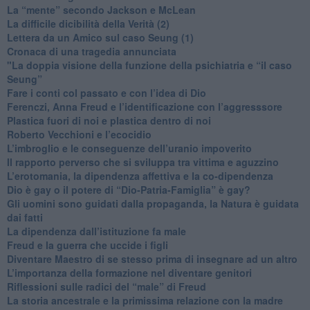
​La “mente” secondo Jackson e McLean
La difficile dicibilità della Verità (2)
​Lettera da un Amico sul caso Seung (1)
​Cronaca di una tragedia annunciata
"​La doppia visione della funzione della psichiatria e “il caso
Seung”
​Fare i conti col passato e con l’idea di Dio
​Ferenczi, Anna Freud e l’identificazione con l’aggresssore
Plastica fuori di noi e plastica dentro di noi
​Roberto Vecchioni e l’ecocidio
​L’imbroglio e le conseguenze dell’uranio impoverito
​Il rapporto perverso che si sviluppa tra vittima e aguzzino
L’erotomania, la dipendenza affettiva e la co-dipendenza
​Dio è gay o il potere di “Dio-Patria-Famiglia” è gay?
​Gli uomini sono guidati dalla propaganda, la Natura è guidata
dai fatti
La dipendenza dall’istituzione fa male
​Freud e la guerra che uccide i figli
​Diventare Maestro di se stesso prima di insegnare ad un altro
L’importanza della formazione nel diventare genitori
Riflessioni sulle radici del “male” di Freud
​La storia ancestrale e la primissima relazione con la madre