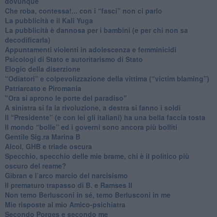
dovunque
​Che roba, contessa!... con i “fasci” non ci parlo
La pubblicità e il Kali Yuga
​La pubblicità è dannosa per i bambini (e per chi non sa
decodificarla)
​Appuntamenti violenti in adolescenza e femminicidi
​Psicologi di Stato e autoritarismo di Stato
Elogio della diserzione
“Odiatori” e colpevolizzazione della vittima (“victim blaming”)
​Patriarcato e Piromania
"Ora si aprono le porte del paradiso"
​A sinistra si fa la rivoluzione, a destra si fanno i soldi
​Il “Presidente” (e con lei gli italiani) ha una bella faccia tosta
​Il mondo “bolle” ed i governi sono ancora più bolliti
​Gentile Sig.ra Marina B
​Alcol, GHB e triade oscura
​Specchio, specchio delle mie brame, chi è il politico più
oscuro del reame?
​Gibran e l’arco marcio del narcisismo
​Il prematuro trapasso di B. e Ramses II
​Non temo Berlusconi in sé, temo Berlusconi in me
​Mie risposte al mio Amico-psichiatra
​Secondo Porges e secondo me