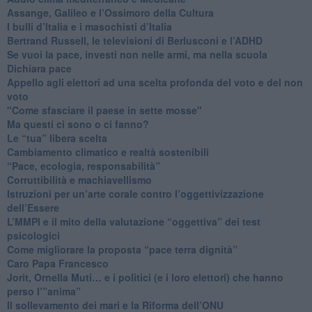
​Assange, Galileo e l’Ossimoro della Cultura
​I bulli d’Italia e i masochisti d’Italia
​Bertrand Russell, le televisioni di Berlusconi e l’ADHD
​Se vuoi la pace, investi non nelle armi, ma nella scuola
​Dichiara pace
​Appello agli elettori ad una scelta profonda del voto e del non
voto
"Come sfasciare il paese in sette mosse"
​Ma questi ci sono o ci fanno?
​Le “tua” libera scelta
Cambiamento climatico e realtà sostenibili
“Pace, ecologia, responsabilità”
​Corruttibilità e machiavellismo
Istruzioni per un’arte corale contro l’oggettivizzazione
dell’Essere
​L’MMPI e il mito della valutazione “oggettiva” dei test
psicologici
Come migliorare la proposta “pace terra dignità”
Caro Papa Francesco
​Jorit, Ornella Muti… e i politici (e i loro elettori) che hanno
perso l’”anima”
​Il sollevamento dei mari e la Riforma dell’ONU