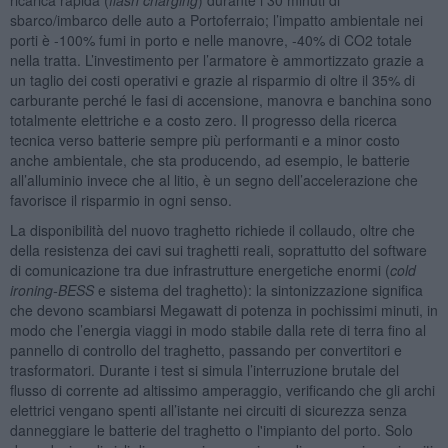
sbarco/imbarco delle auto a Portoferraio; l’impatto ambientale nei
porti è -100% fumi in porto e nelle manovre, -40% di CO2 totale
nella tratta. L’investimento per l’armatore è ammortizzato grazie a
un taglio dei costi operativi e grazie al risparmio di oltre il 35% di
carburante perché le fasi di accensione, manovra e banchina sono
totalmente elettriche e a costo zero. Il progresso della ricerca
tecnica verso batterie sempre più performanti e a minor costo
anche ambientale, che sta producendo, ad esempio, le batterie
all’alluminio invece che al litio, è un segno dell’accelerazione che
favorisce il risparmio in ogni senso.
La disponibilità del nuovo traghetto richiede il collaudo, oltre che
della resistenza dei cavi sui traghetti reali, soprattutto del software
di comunicazione tra due infrastrutture energetiche enormi (
cold
ironing-BESS
e sistema del traghetto): la sintonizzazione significa
che devono scambiarsi Megawatt di potenza in pochissimi minuti, in
modo che l’energia viaggi in modo stabile dalla rete di terra fino al
pannello di controllo del traghetto, passando per convertitori e
trasformatori. Durante i test si simula l’interruzione brutale del
flusso di corrente ad altissimo amperaggio, verificando che gli archi
elettrici vengano spenti all’istante nei circuiti di sicurezza senza
danneggiare le batterie del traghetto o l'impianto del porto. Solo