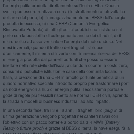
l’energia pulita prodotta direttamente sull’Isola d'Elba. Questa
svolta può essere realizzata con a) lo sfruttamento a fotovoltaico
dell’area del porto, b) l’immagazzinamento nel BESS dell’energia
prodotta in eccesso, c) una CERP (Comunità Energetica
Rinnovabile Portuale) di tutti gli edifici pubblici che insistono sul
porto con la possibilità di collegamento anche dei cittadini, d) il
micro-eolico ad asse verticale e l’energia del moto ondoso. Nei
mesi invernali, quando il traffico dei traghetti si riduce
drasticamente, il sistema si inverte con l’immensa riserva del BESS
e l’energia prodotta dai pannelli portuali che possono essere
iniettate nella rete civile dell'isola, aiutando a coprire, a costo zero, i
consumi di pubbliche istituzioni e case della comunità locale. In
Italia, la creazione di una CER in ambito portuale beneficia di un
quadro normativo speciale introdotto proprio per trasformare i porti
da nodi energivori a hub di energia pulita: l’ecosistema portuale
gode di regole più flessibili rispetto alle normali CER civili, aprendo
la strada a modelli di business industriali ad alto impatto.
In una seconda fase, tra i 3 e i 6 anni, i traghetti ibridi
plug-in
di
ultima generazione vengono progettati nei cantieri navali con
l’obiettivo con un pacco batterie a bordo da 3-4 MWh (
Battery
Ready
o
future-proof
) e grazie al BESS di terra, la nave eseguirà la
ricarica rapida (
flash charging
) durante i 30 minuti di