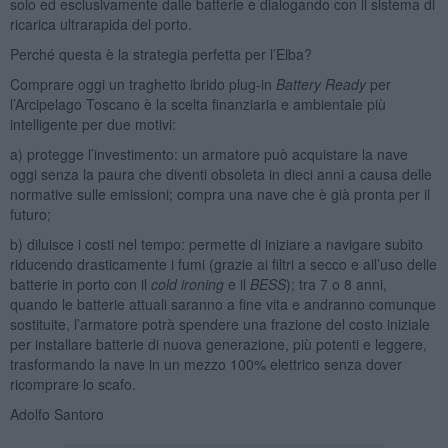
solo ed esclusivamente dalle batterie e dialogando con il sistema di
ricarica ultrarapida del porto.
Perché questa è la strategia perfetta per l’Elba?
Comprare oggi un traghetto ibrido plug-in
Battery Ready
per
l’Arcipelago Toscano è la scelta finanziaria e ambientale più
intelligente per due motivi:
a) protegge l’investimento: un armatore può acquistare la nave
oggi senza la paura che diventi obsoleta in dieci anni a causa delle
normative sulle emissioni; compra una nave che è già pronta per il
futuro;
b) diluisce i costi nel tempo: permette di iniziare a navigare subito
riducendo drasticamente i fumi (grazie ai filtri a secco e all’uso delle
batterie in porto con il
cold ironing
e il
BESS
); tra 7 o 8 anni,
quando le batterie attuali saranno a fine vita e andranno comunque
sostituite, l’armatore potrà spendere una frazione del costo iniziale
per installare batterie di nuova generazione, più potenti e leggere,
trasformando la nave in un mezzo 100% elettrico senza dover
ricomprare lo scafo.
Adolfo Santoro