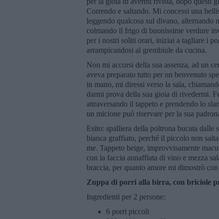
per la gioia di avermi rivista, dopo questi g
Correndo e saltando. Mi concessi una bellis
leggendo qualcosa sul divano, alternando m
colmando il frigo di buonissime verdure inve
per i nostri soliti orari, iniziai a tagliare 
arrampicandosi al grembiule da cucina.
Non mi accorsi della sua assenza, ad un cer
aveva preparato tutto per un benvenuto spec
in mano, mi diressi verso la sala, chiamando
darmi prova della sua gioia di rivedermi. F
attraversando il tappeto e prendendo lo slan
un micione può riservare per la sua padron
Esito: spalliera della poltrona bucata dalle
bianca graffiato, perché il piccolo non salt
me. Tappeto beige, improvvisamente macula
con la faccia annaffiata di vino e mezza sala
braccia, per quanto amore mi dimostrò con 
Zuppa di porri alla birra, con briciole 
Ingredienti per 2 persone:
6 porri piccoli