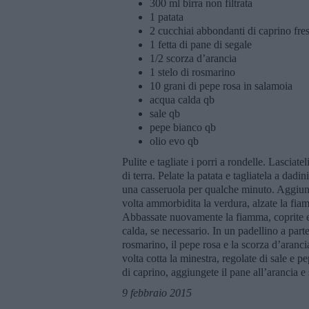
300 ml birra non filtrata
1 patata
2 cucchiai abbondanti di caprino fre
1 fetta di pane di segale
1/2 scorza d’arancia
1 stelo di rosmarino
10 grani di pepe rosa in salamoia
acqua calda qb
sale qb
pepe bianco qb
olio evo qb
Pulite e tagliate i porri a rondelle. Lasciat
di terra. Pelate la patata e tagliatela a dadin
una casseruola per qualche minuto. Aggiung
volta ammorbidita la verdura, alzate la fia
Abbassate nuovamente la fiamma, coprite e 
calda, se necessario. In un padellino a parte 
rosmarino, il pepe rosa e la scorza d’aranci
volta cotta la minestra, regolate di sale e 
di caprino, aggiungete il pane all’arancia e
9 febbraio 2015