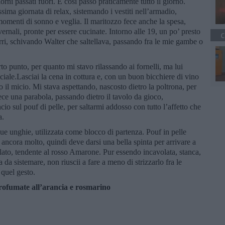
iorni passati fuori. E così passò praticamente tutto il giorno.
sima giornata di relax, sistemando i vestiti nell’armadio,
omenti di sonno e veglia. Il maritozzo fece anche la spesa,
rnali, pronte per essere cucinate. Intorno alle 19, un po’ presto
C
i porri, schivando Walter che saltellava, passando fra le mie gambe o
to punto, per quanto mi stavo rilassando ai fornelli, ma lui
iale.Lasciai la cena in cottura e, con un buon bicchiere di vino
 il micio. Mi stava aspettando, nascosto dietro la poltrona, per
ece una parabola, passando dietro il tavolo da gioco,
cio sul pouf di pelle, per saltarmi addosso con tutto l’affetto che
a.
 sue unghie, utilizzata come blocco di partenza. Pouf in pelle
a ancora molto, quindi deve darsi una bella spinta per arrivare a
to, tendente al rosso Amarone. Pur essendo incavolata, stanca,
 da sistemare, non riuscii a fare a meno di strizzarlo fra le
quel gesto.
profumate all’arancia e rosmarino