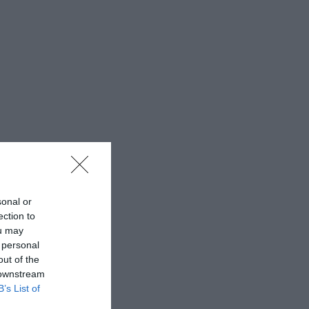
sonal or
ection to
ou may
 personal
out of the
 downstream
B’s List of