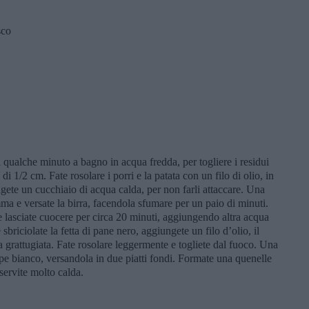
sco
eli qualche minuto a bagno in acqua fredda, per togliere i residui
i di 1/2 cm. Fate rosolare i porri e la patata con un filo di olio, in
ete un cucchiaio di acqua calda, per non farli attaccare. Una
mma e versate la birra, facendola sfumare per un paio di minuti.
lasciate cuocere per circa 20 minuti, aggiungendo altra acqua
sbriciolate la fetta di pane nero, aggiungete un filo d’olio, il
a grattugiata. Fate rosolare leggermente e togliete dal fuoco. Una
pepe bianco, versandola in due piatti fondi. Formate una quenelle
 servite molto calda.