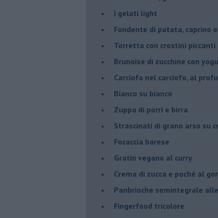
I gelati light
Fondente di patata, caprino e
Torretta con crostini piccanti 
Brunoise di zucchine con yog
Carciofo nel carciofo, al prof
Bianco su bianco
Zuppa di porri e birra
Strascinati di grano arso su 
Focaccia barese
Gratin vegano al curry
Crema di zucca e poché al go
Panbrioche semintegrale alle 
Fingerfood tricolore