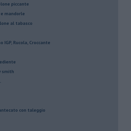
elone piccante
e e mandorle
elone al tabasco
 IGP, Rucola, Croccante
rediente
y smith
.
mantecato con taleggio