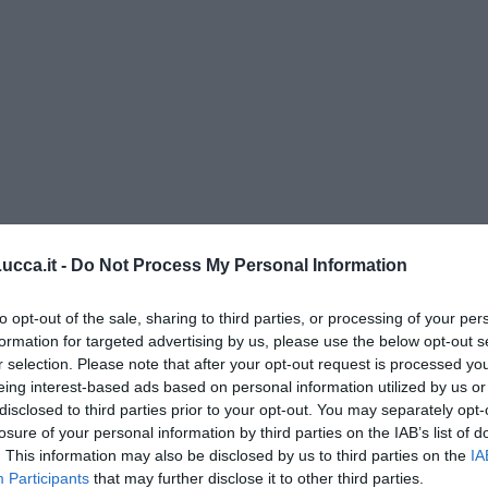
cca.it -
Do Not Process My Personal Information
to opt-out of the sale, sharing to third parties, or processing of your per
o” di Rubina Rovini
formation for targeted advertising by us, please use the below opt-out s
r selection. Please note that after your opt-out request is processed y
umino e latte di cocco
eing interest-based ads based on personal information utilized by us or
disclosed to third parties prior to your opt-out. You may separately opt-
e...
losure of your personal information by third parties on the IAB’s list of
a padano, gelatina al melone e lavanda
. This information may also be disclosed by us to third parties on the
IA
Participants
that may further disclose it to other third parties.
e mantovano IGP