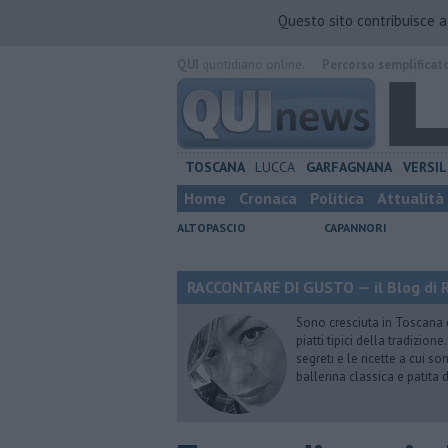
Questo sito contribuisce 
QUI
quotidiano online.
Percorso semplificat
TOSCANA
LUCCA
GARFAGNANA
VERSIL
Home
Cronaca
Politica
Attualità
ALTOPASCIO
CAPANNORI
RACCONTARE DI GUSTO — il Blog di R
Sono cresciuta in Toscana
piatti tipici della tradizion
segreti e le ricette a cui s
ballerina classica e patita