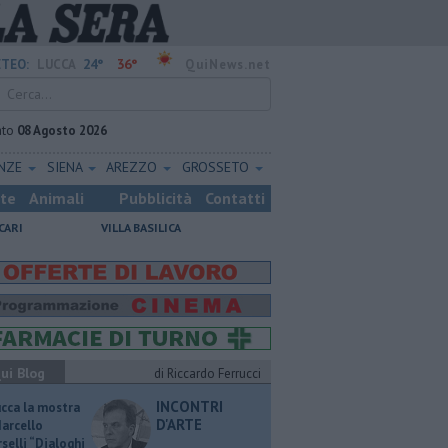
24°
36°
TEO:
LUCCA
QuiNews.net
ato
08 Agosto 2026
ENZE
SIENA
AREZZO
GROSSETO
ste
Animali
Pubblicità
Contatti
CARI
VILLA BASILICA
ui Blog
di Riccardo Ferrucci
INCONTRI
ucca la mostra
D'ARTE
Marcello
selli “Dialoghi