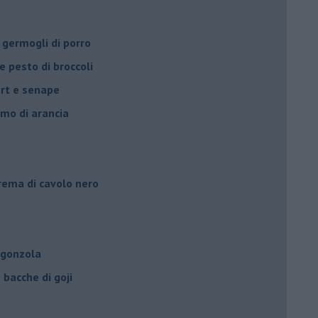
 germogli di porro
e pesto di broccoli
urt e senape
umo di arancia
crema di cavolo nero
rgonzola
bacche di goji