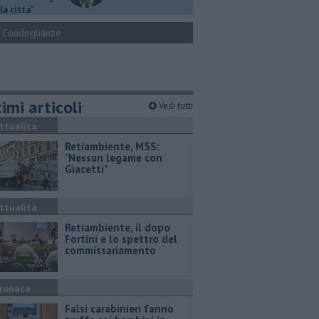
la città"
Condoglianze
imi articoli
Vedi tutti
ttualità
Retiambiente, M5S:
"Nessun legame con
Giacetti"
ttualità
Retiambiente, il dopo
Fortini e lo spettro del
commissariamento
ronaca
Falsi carabinieri fanno