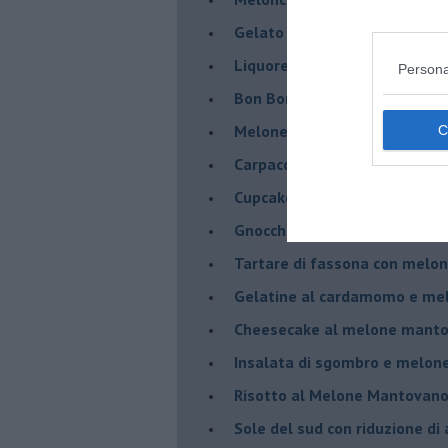
Gelato al melone mantovano
Liquore al melone mantovano
Persona
Bon Bon di melone mantovano
Melone mantovano IGP liquido
Carpaccio di manzo con capr
Cupcake al melone con frost
Gnocchetti al pesto di melo
Tartare di fassona con melon
Gelatine al cardamomo e me
Cheesecake al melone manto
Insalata di sgombro e melo
Risotto al Melone Mantovano 
Sole del sud con riduzione di