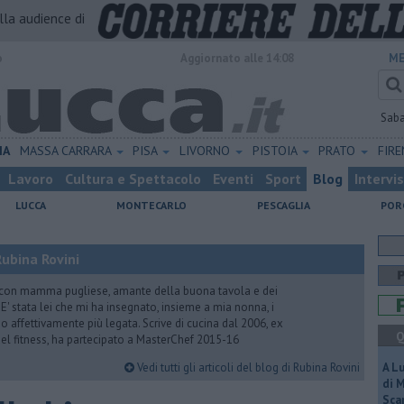
alla audience di
o
Aggiornato alle 14:08
ME
Sab
IA
MASSA CARRARA
PISA
LIVORNO
PISTOIA
PRATO
FIR
Lavoro
Cultura e Spettacolo
Eventi
Sport
Blog
Intervi
LUCCA
MONTECARLO
PESCAGLIA
POR
ubina Rovini
 con mamma pugliese, amante della buona tavola e dei
e. E' stata lei che mi ha insegnato, insieme a mia nonna, i
ono affettivamente più legata. Scrive di cucina dal 2006, ex
Q
 del fitness, ha partecipato a MasterChef 2015-16
Vedi tutti gli articoli del blog di Rubina Rovini
A L
di 
Scar