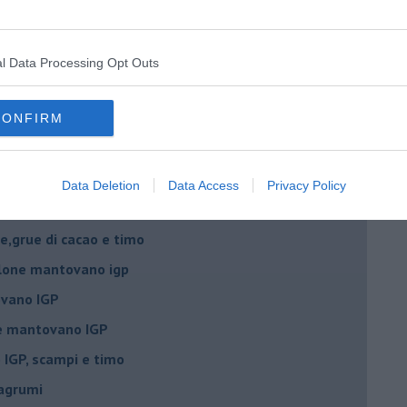
 igp e peperoncino
l Data Processing Opt Outs
 igp al grana padano
 con crostacei e molluschi
CONFIRM
ino al melone mantovano
ing al mascarpone
Data Deletion
Data Access
Privacy Policy
ne mantovano IGP
e,grue di cacao e timo
lone mantovano igp
vano IGP
ne mantovano IGP
IGP, scampi e timo
 agrumi