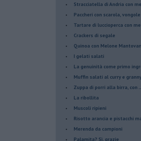
Stracciatella di Andria con m
Paccheri con scarola, vongol
Tartare di luccioperca con m
Crackers di segale
Quinoa con Melone Mantovano
I gelati salati
La genuinità come primo ing
Muffin salati al curry e grann
Zuppa di porri alla birra, con ..
La ribollita
Muscoli ripieni
Risotto arancia e pistacchi 
Merenda da campioni
Palamita? Sì, grazie