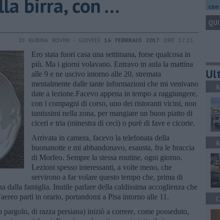
la birra, con ...
con 
QUI
DI RUBINA ROVINI - GIOVEDÌ
16 FEBBRAIO 2017
ORE 17:21
Ero stata fuori casa una settimana, forse qualcosa in
più. Ma i giorni volavano. Entravo in aula la mattina
Ult
alle 9 e ne uscivo intorno alle 20, stremata
mentalmente dalle tante informazioni che mi venivano
A
date a lezione.Facevo appena in tempo a raggiungere,
con i compagni di corso, uno dei ristoranti vicini, non
tantissimi nella zona, per mangiare un buon piatto di
ciceri e tria (minestra di ceci) o purè di fave e cicorie.
Arrivata in camera, facevo la telefonata della
A
buonanotte e mi abbandonavo, esausta, fra le braccia
di Morfeo. Sempre la stessa routine, ogni giorno.
Lezioni spesso interessanti, a volte meno, che
servirono a far volare questo tempo che, prima di
 dalla famiglia. Inutile parlare della caldissima accoglienza che
’aereo partì in orario, portandomi a Pisa intorno alle 11.
C
o pargolo, di razza persiana) iniziò a correre, come posseduto,