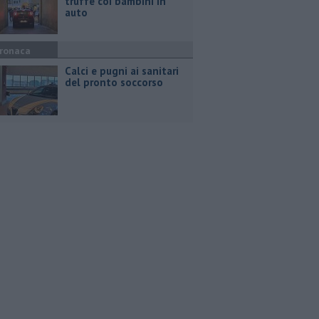
truffe coi bambini in
auto
ronaca
Calci e pugni ai sanitari
del pronto soccorso