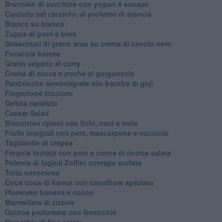
Brunoise di zucchine con yogurt e senape
Carciofo nel carciofo, al profumo di arancia
Bianco su bianco
Zuppa di porri e birra
Strascinati di grano arso su crema di cavolo nero
Focaccia barese
Gratin vegano al curry
Crema di zucca e poché al gorgonzola
Panbrioche semintegrale alle bacche di goji
Fingerfood tricolore
Delizia natalizia
Caesar Salad
Biscottoni ripieni con fichi, noci e mele
Frolle integrali con pere, mascarpone e nocciole
Tagliatelle di crepes
Fregola tostata con pere e crema di ricotta salata
Polenta di fagioli Zolfini conrape stufate
Torta coccolosa
Cous cous di kamut con cavolfiore speziato
Plumcake banana e cocco
Marmellata di zizzole
Quinoa profumata con lenticchie
Smoothie di fine estate