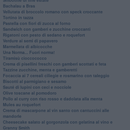
Bachalau a Bras
Vellutata di broccolo romano con speck croccante
Tortino in tazza
Pastella con fiori di zucca al forno
Sandwich con gamberi e zucchine croccanti
Rigatoni con pesto di sedano e roquefort
Verdure ai semi di papavero
Marmellata di albicocche
Una Norma... Fuori norma!
Tiramisù cioccococco
Crema di pisellini freschi con gamberi scottati e feta
Tazzine zucchine, menta e gamberetti
Focaccia ai 7 cereali ciliegie e rosmarino con taleggio
Biscotti al parmigiano e sesamo
Sauté di lupini con ceci e nocciole
Olive toscane al pomodoro
Pollo al curry con riso rosso e dadolata alla menta
Mules au roquefort
Crema di mascarpone al vin santo con cantuccini alle
mandorle
Cheesecake salato al gorgonzola con gelatina al vino e
Granny Smith