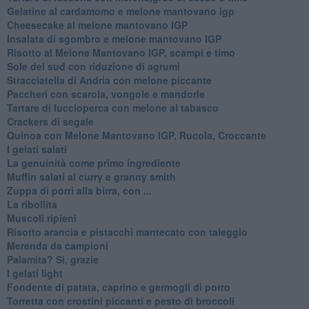
Gelatine al cardamomo e melone mantovano igp
Cheesecake al melone mantovano IGP
Insalata di sgombro e melone mantovano IGP
Risotto al Melone Mantovano IGP, scampi e timo
Sole del sud con riduzione di agrumi
Stracciatella di Andria con melone piccante
Paccheri con scarola, vongole e mandorle
Tartare di luccioperca con melone al tabasco
Crackers di segale
Quinoa con Melone Mantovano IGP, Rucola, Croccante
I gelati salati
La genuinità come primo ingrediente
Muffin salati al curry e granny smith
Zuppa di porri alla birra, con ...
La ribollita
Muscoli ripieni
Risotto arancia e pistacchi mantecato con taleggio
Merenda da campioni
Palamita? Sì, grazie
I gelati light
Fondente di patata, caprino e germogli di porro
Torretta con crostini piccanti e pesto di broccoli