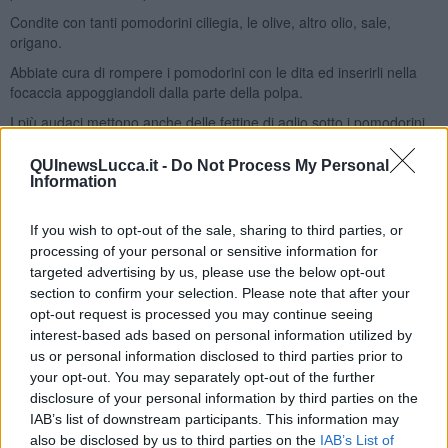
Condite con tanti pomodorini ciliegia, le olive, altro olio, sale,
origano.
Abbiate cura di rompere i pomodorini con le dita ed inserirli nella
focaccia appoggiandoli dalla parte della polpa.
I più audaci mettono anche delle fettine di aglio sotto i pomodorini,
ma la tradizione non lo prevede.
QUInewsLucca.it -
Do Not Process My Personal
Infornate per circa 30 minuti a 200°, finché la superficie non sarà
Information
dorata e la buccia dei pomodori brunita.
Fate intiepidire la focaccia coperta da un canovaccio, in modo che
If you wish to opt-out of the sale, sharing to third parties, or
non secchi.
processing of your personal or sensitive information for
Mangiatela con le mani, e leccatevi le dita alla fine della
targeted advertising by us, please use the below opt-out
degustazione.
section to confirm your selection. Please note that after your
opt-out request is processed you may continue seeing
Seguimi su
http://peudepiment.blogspot.com
interest-based ads based on personal information utilized by
Rubina Rovini
us or personal information disclosed to third parties prior to
your opt-out. You may separately opt-out of the further
disclosure of your personal information by third parties on the
IAB’s list of downstream participants. This information may
also be disclosed by us to third parties on the
IAB’s List of