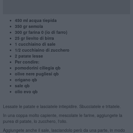
450 ml acqua tiepida
350 gr semola
300 gr farina 0 (io di farro)
25 gr lievito di birra
1 cucchiaino di sale
1/2 cucchiaino di zucchero
2 patate lesse
Per condire:
pomodorini ciliegia qb
olive nere pugliesi qb
origano qb
sale qb
olio evo qb
Lessate le patate e lasciatele intiepidire. Sbucciatele e tritatele.
In una coppa molto capiente, mescolate le farine, aggiungete la
purea di patate, lo zucchero, l'olio.
Aggiungete anche il sale, lasciandolo però da una parte, in modo