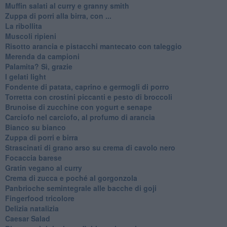
Muffin salati al curry e granny smith
Zuppa di porri alla birra, con ...
La ribollita
Muscoli ripieni
Risotto arancia e pistacchi mantecato con taleggio
Merenda da campioni
Palamita? Sì, grazie
I gelati light
Fondente di patata, caprino e germogli di porro
Torretta con crostini piccanti e pesto di broccoli
Brunoise di zucchine con yogurt e senape
Carciofo nel carciofo, al profumo di arancia
Bianco su bianco
Zuppa di porri e birra
Strascinati di grano arso su crema di cavolo nero
Focaccia barese
Gratin vegano al curry
Crema di zucca e poché al gorgonzola
Panbrioche semintegrale alle bacche di goji
Fingerfood tricolore
Delizia natalizia
Caesar Salad