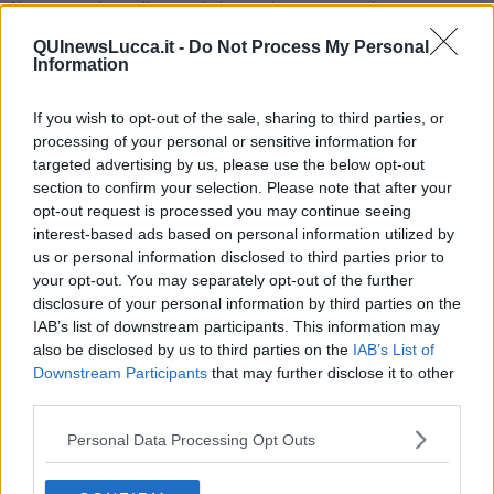
Non ci sono limiti alla varietà di ingredienti con i quali poter creare
un gelato salato, basta lasciare libera la fantasia e sbizzarrirsi a
QUInewsLucca.it -
Do Not Process My Personal
creare originali abbinamenti.
Information
Leggimi anche su
www.rubinarovini.com
Rubina Rovini
If you wish to opt-out of the sale, sharing to third parties, or
processing of your personal or sensitive information for
targeted advertising by us, please use the below opt-out
section to confirm your selection. Please note that after your
opt-out request is processed you may continue seeing
interest-based ads based on personal information utilized by
us or personal information disclosed to third parties prior to
Se vuoi leggere le notizie principali della Toscana iscriviti alla
your opt-out. You may separately opt-out of the further
Newsletter QUInews - ToscanaMedia.
Arriva gratis tutti i giorni
disclosure of your personal information by third parties on the
alle 20:00 direttamente nella tua casella di posta.
IAB’s list of downstream participants. This information may
Basta cliccare
QUI
also be disclosed by us to third parties on the
IAB’s List of
Ti potrebbe interessare anche:
Downstream Participants
that may further disclose it to other
third parties.
Articoli dal Blog “Raccontare di Gusto” di Rubina Rovini
Personal Data Processing Opt Outs
Vellutata di cime di rapa al cumino e latte di cocco
Spaghetti con crema di zucca e...
Crostatina con crema al grana padano, gelatina al melone e