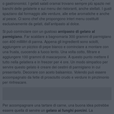
o gastronomici. I gelati salati oramai trovano sempre più spazio nei
banchi delle gelaterie e sui menu dei ristoranti, anche stellati. I gusti
spaziano dal formaggio alle verdure, alle erbe aromatiche e anche
al pesce. Ci sono chef che propongono interi menu costituiti
esclusivamente da gelati, dall’antipasto al dolce.
Si può cominciare con un gustoso
antipasto di gelato al
parmigiano
. Far scaldare a bagnomaria 300 grammi di parmigiano
con 400 millilitri di panna. Appena gli ingredienti sono sciolti,
aggiungere un pizzico di pepe bianco e cominciare a montare con
una frusta, cuocendo a fuoco lento. Una volta cotto, filtrare e
aggiungere 100 grammi di mascarpone. A questo punto mettere il
tutto nella gelatiera e in freezer per 4 ore. Un modo simpatico per
servire questo gelato è creare dei cestini di parmigiano in cui
presentarlo. Decorare con aceto balsamico. Volendo può essere
accompagnato da fette di prosciutto crudo e verdure in pinzimonio
per rinfrescare.
Per accompagnare una tartare di carne, una buona idea potrebbe
essere quella di servire un
gelato ai funghi porcini
. La