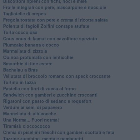
Biscottoni ripieni con fichi, noci e mele
Frolle integrali con pere, mascarpone e nocciole
Tagliatelle di crepes
Fregola tostata con pere e crema di ricotta salata
Polenta di fagioli Zolfini conrape stufate
Torta coccolosa
Cous cous di kamut con cavolfiore speziato
Plumcake banana e cocco
Marmellata di zizzole
Quinoa profumata con lenticchie
Smoothie di fine estate
Bachalau a Bras
Vellutata di broccolo romano con speck croccante
Tortino in tazza
Pastella con fiori di zucca al forno
Sandwich con gamberi e zucchine croccanti
Rigatoni con pesto di sedano e roquefort
Verdure ai semi di papavero
Marmellata di albicocche
Una Norma... Fuori norma!
Tiramisù cioccococco
Crema di pisellini freschi con gamberi scottati e feta
Tazzine zucchine, menta e gamberetti