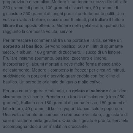
preparazione è semplice. Mettere in un tegame mezzo litro di latte,
250 grammi di panna, 100 grammi di zucchero, 50 grammi di
glucosio e 250 grammi di funghi porcini perfettamente puliti. Una
volta arrivato a bollore, cuocere per 5 minuti, poi frullare il tutto e
filtrare il composto ottenuto. Mettere nella gelatiera e, quando ha
raggiunto la cremosità voluta, servire.
Per rinfrescare i commensali tra una portata e l’altra, servire un
sorbetto al basilico
. Servono basilico, 500 millilitri di spumante
secco, 4 albumi, 100 grammi di zucchero, il succo di un limone.
Frullare insieme spumante, basilico, zucchero e limone.
Incorporare gli albumi montati a neve molto ferma mescolando
delicatamente. Mettere il composto in freezer per circa 45 minuti,
suddividerlo in porzioni e servirlo guarnendolo con foglioline di
basilico. Un sorbetto originale dal gusto molto estivo.
Per una cena leggera e raffinata, un
gelato al salmone
è un’idea
sicuramente vincente. Prendere un trancio di salmone (circa 250
grammi), frullarlo con 180 grammi di panna fresca, 180 grammi di
latte intero, 40 grammi di kefir o yogurt bianco, sale e pepe nero.
Una volta ottenuto un composto cremoso e vellutato, aggiustare di
sale e trasferire nella gelatiera. Quando il gelato è pronto, servitelo
accompagnandolo a un’ insalatina croccante.