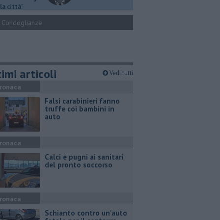
la città"
Condoglianze
imi articoli
Vedi tutti
ronaca
Falsi carabinieri fanno
truffe coi bambini in
auto
ronaca
Calci e pugni ai sanitari
del pronto soccorso
ronaca
Schianto contro un'auto