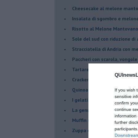
Cheesecake al melone manto
Insalata di sgombro e melo
Risotto al Melone Mantovano 
Sole del sud con riduzione di
Stracciatella di Andria con m
Paccheri con scarola, vongol
Tartare di luccioperca con m
QUInewsLu
Crackers di segale
Quinoa con Melone Mantovano
If you wish 
sensitive in
I gelati salati
confirm you
La genuinità come primo ing
continue se
information 
Muffin salati al curry e grann
further disc
participants
Zuppa di porri alla birra, con ..
Downstream 