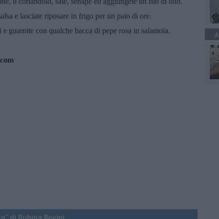
ne, il coriandolo, sale, senape ed aggiungete un filo di olio.
lsa e lasciate riposare in frigo per un paio di ore.
ni e guarnite con qualche bacca di pepe rosa in salamoia.
A
.com
o” di Rubina Rovini