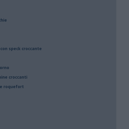
chie
 con speck croccante
forno
ine croccanti
 e roquefort