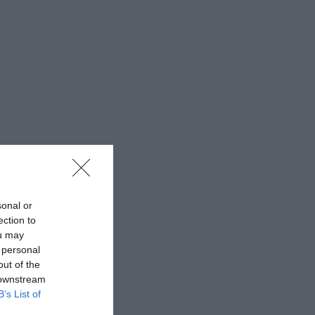
sonal or
ection to
ou may
 personal
out of the
 downstream
B’s List of