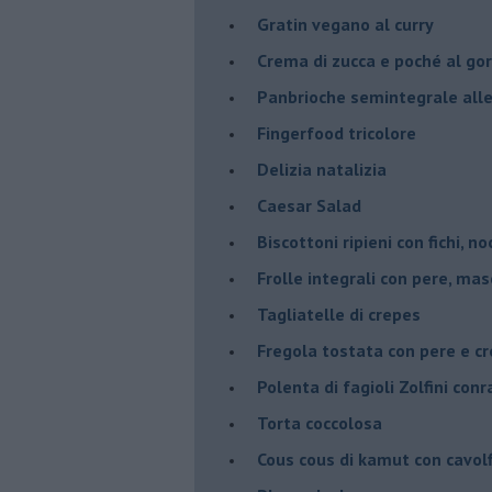
Gratin vegano al curry
Crema di zucca e poché al go
Panbrioche semintegrale alle 
Fingerfood tricolore
Delizia natalizia
Caesar Salad
Biscottoni ripieni con fichi, n
Frolle integrali con pere, ma
Tagliatelle di crepes
Fregola tostata con pere e cr
Polenta di fagioli Zolfini con
Torta coccolosa
Cous cous di kamut con cavol