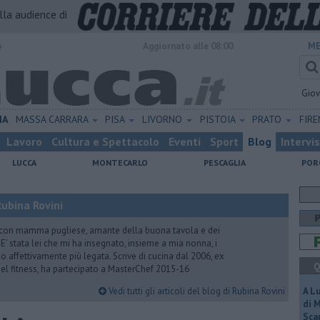
alla audience di
o
Aggiornato alle 08:00
ME
Gio
IA
MASSA CARRARA
PISA
LIVORNO
PISTOIA
PRATO
FIR
Lavoro
Cultura e Spettacolo
Eventi
Sport
Blog
Intervi
LUCCA
MONTECARLO
PESCAGLIA
POR
ubina Rovini
 con mamma pugliese, amante della buona tavola e dei
e. E' stata lei che mi ha insegnato, insieme a mia nonna, i
ono affettivamente più legata. Scrive di cucina dal 2006, ex
Q
 del fitness, ha partecipato a MasterChef 2015-16
Vedi tutti gli articoli del blog di Rubina Rovini
A L
di 
Scar