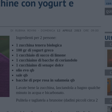
chine con yogurt e
con 
QUI
DI RUBINA ROVINI - DOMENICA
12 APRILE 2015
ORE 09:00
Ult
Ingredienti per 2 persone:
C
1 zucchina tenera biologica
100 gr di yogurt greco
1 cucchiaio di succo di limone
1 cucchiaino di bacche di coriandolo
1 cucchiaino di senape dolce
olio evo qb
C
sale qb
bacche di pepe rosa in salamoia qb
Lavate bene la zucchina, lasciandola a bagno qualche
minuto in acqua e bicarbonato.
Pulitela e tagliatela a brunoise (dadini piccoli circa 2
C