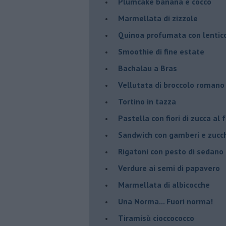
Plumcake banana e cocco
Marmellata di zizzole
Quinoa profumata con lentic
Smoothie di fine estate
Bachalau a Bras
Vellutata di broccolo romano
Tortino in tazza
Pastella con fiori di zucca al 
Sandwich con gamberi e zucch
Rigatoni con pesto di sedano
Verdure ai semi di papavero
Marmellata di albicocche
Una Norma... Fuori norma!
Tiramisù cioccococco