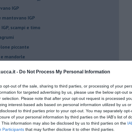
vano IGP
ne mantovano IGP
IGP, scampi e timo
 agrumi
elone piccante
e e mandorle
elone al tabasco
cca.it -
Do Not Process My Personal Information
 IGP, Rucola, Croccante
to opt-out of the sale, sharing to third parties, or processing of your per
formation for targeted advertising by us, please use the below opt-out s
r selection. Please note that after your opt-out request is processed y
rediente
eing interest-based ads based on personal information utilized by us or
disclosed to third parties prior to your opt-out. You may separately opt-
y smith
losure of your personal information by third parties on the IAB’s list of
. This information may also be disclosed by us to third parties on the
IA
.
Participants
that may further disclose it to other third parties.