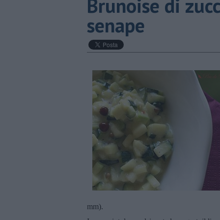
Brunoise di zuc
senape
mm).