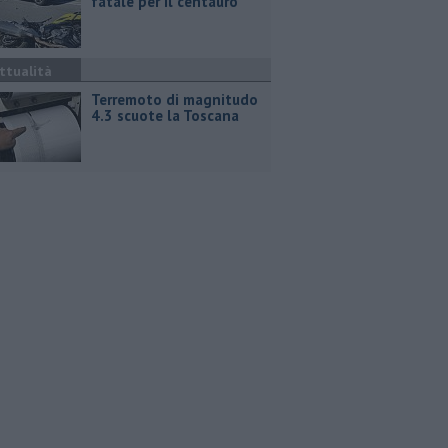
fatale per il centauro
ttualità
Terremoto di magnitudo
4.3 scuote la Toscana