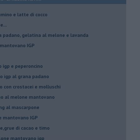
umino e latte di cocco
e...
a padano, gelatina al melone e lavanda
e mantovano IGP
 igp e peperoncino
 igp al grana padano
 con crostacei e molluschi
ino al melone mantovano
ing al mascarpone
ne mantovano IGP
e,grue di cacao e timo
lone mantovano igp