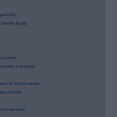
rgonzola
bacche di goji
oci e mele
scarpone e nocciole
ema di ricotta salata
rape stufate
fiore speziato