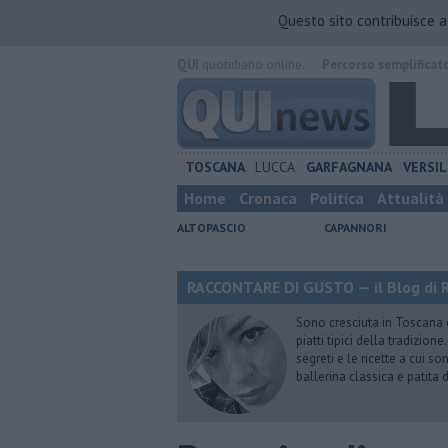
Questo sito contribuisce 
QUI
quotidiano online.
Percorso semplificat
TOSCANA
LUCCA
GARFAGNANA
VERSIL
Home
Cronaca
Politica
Attualità
ALTOPASCIO
CAPANNORI
RACCONTARE DI GUSTO — il Blog di R
Sono cresciuta in Toscana
piatti tipici della tradizion
segreti e le ricette a cui s
ballerina classica e patita