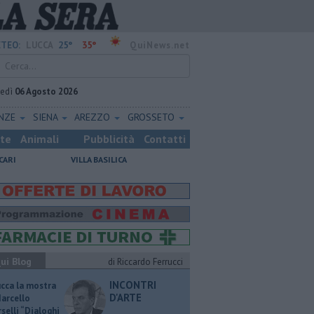
25°
35°
TEO:
LUCCA
QuiNews.net
vedì
06 Agosto 2026
ENZE
SIENA
AREZZO
GROSSETO
ste
Animali
Pubblicità
Contatti
CARI
VILLA BASILICA
ui Blog
di Riccardo Ferrucci
INCONTRI
ucca la mostra
D'ARTE
Marcello
selli “Dialoghi