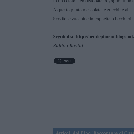
In una ciotola emulsionate lo yogurt, il limo
A questo punto mescolate le zucchine alla sa
Servite le zucchine in coppette o bicchieri
Seguimi su http://peudepiment.blogspot
Rubina Rovini
Articoli dal Blog “Raccontare di Gust